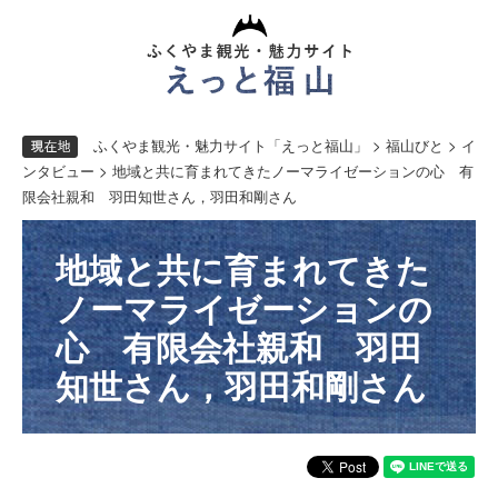
ペ
メ
ー
ニ
ジ
ュ
の
ー
先
を
頭
飛
で
ば
す。
し
て
ふくやま観光・魅力サイト「えっと福山」
>
福山びと
>
イ
本
文
ンタビュー
> 地域と共に育まれてきたノーマライゼーションの心 有
へ
限会社親和 羽田知世さん，羽田和剛さん
本
地域と共に育まれてきた
文
ノーマライゼーションの
心 有限会社親和 羽田
知世さん，羽田和剛さん