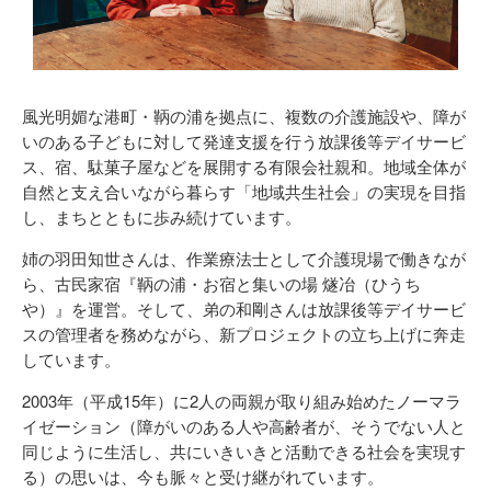
風光明媚な港町・鞆の浦を拠点に、複数の介護施設や、障が
いのある子どもに対して発達支援を行う放課後等デイサービ
ス、宿、駄菓子屋などを展開する有限会社親和。地域全体が
自然と支え合いながら暮らす「地域共生社会」の実現を目指
し、まちとともに歩み続けています。
姉の羽田知世さんは、作業療法士として介護現場で働きなが
ら、古民家宿『鞆の浦・お宿と集いの場 燧冶（ひうち
や）』を運営。そして、弟の和剛さんは放課後等デイサービ
スの管理者を務めながら、新プロジェクトの立ち上げに奔走
しています。
2003年（平成15年）に2人の両親が取り組み始めたノーマラ
イゼーション（障がいのある人や高齢者が、そうでない人と
同じように生活し、共にいきいきと活動できる社会を実現す
る）の思いは、今も脈々と受け継がれています。