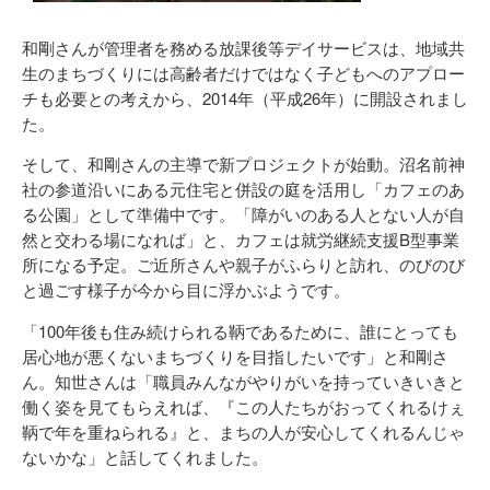
和剛さんが管理者を務める放課後等デイサービスは、地域共
生のまちづくりには高齢者だけではなく子どもへのアプロー
チも必要との考えから、2014年（平成26年）に開設されまし
た。
そして、和剛さんの主導で新プロジェクトが始動。沼名前神
社の参道沿いにある元住宅と併設の庭を活用し「カフェのあ
る公園」として準備中です。「障がいのある人とない人が自
然と交わる場になれば」と、カフェは就労継続支援B型事業
所になる予定。ご近所さんや親子がふらりと訪れ、のびのび
と過ごす様子が今から目に浮かぶようです。
「100年後も住み続けられる鞆であるために、誰にとっても
居心地が悪くないまちづくりを目指したいです」と和剛さ
ん。知世さんは「職員みんながやりがいを持っていきいきと
働く姿を見てもらえれば、『この人たちがおってくれるけぇ
鞆で年を重ねられる』と、まちの人が安心してくれるんじゃ
ないかな」と話してくれました。