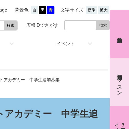
文字サイズ
背景色
age
白
黒
青
標準
拡大
広報IDでさがす
イベント
通年制レッスン
ートアカデミー 中学生追加募集
トアカデミー 中学生追
３期制教室・