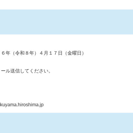
。
２６年（令和８年）４月１７日（金曜日）
メール送信してください。
ma.hiroshima.jp