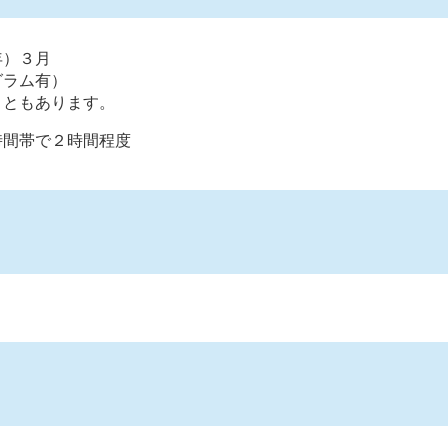
年）３月
グラム有）
こともあります。
時間帯で２時間程度