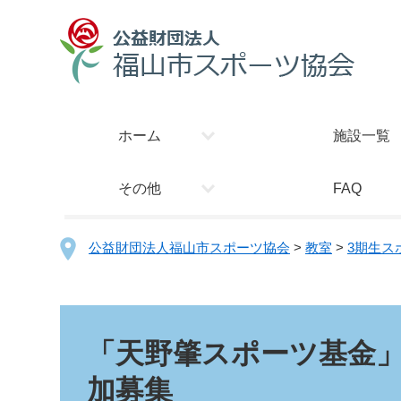
ホーム
施設一覧
その他
FAQ
公益財団法人福山市スポーツ協会
>
教室
>
3期生ス
「天野肇スポーツ基金
加募集