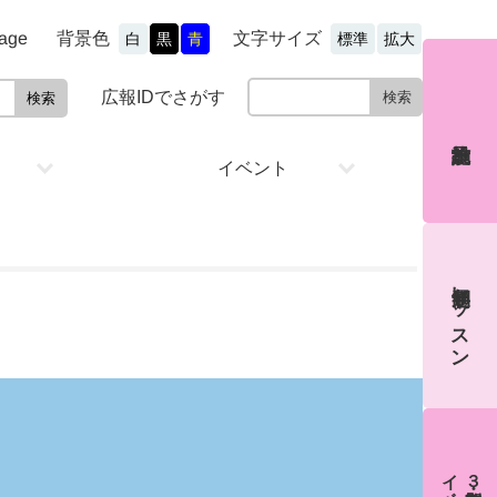
文字サイズ
背景色
age
白
黒
青
標準
拡大
広報IDでさがす
イベント
通年制レッスン
３期制教室・