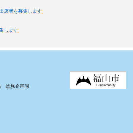
る出店者を募集します
募集します
場 総務企画課