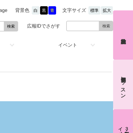
文字サイズ
背景色
age
白
黒
青
標準
拡大
広報IDでさがす
イベント
通年制レッスン
３期制教室・