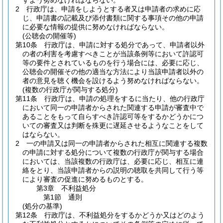
すよう努めなければならない。
2
行政庁は、申請をしようとする者又は申請者の求めに応
じ、申請書の記載及び添付書類に関する事項その他の申請
に必要な情報の提供に努めなければならない。
(公聴会の開催等)
第10条
行政庁は、申請に対する処分であって、申請者以外
の者の利害を考慮すべきことが当該条例等において許認可
等の要件とされているものを行う場合には、必要に応じ、
公聴会の開催その他の適当な方法により当該申請者以外の
者の意見を聴く機会を設けるよう努めなければならない。
(複数の行政庁が関与する処分)
第11条
行政庁は、申請の処理をするに当たり、他の行政庁
において同一の申請者からされた関連する申請が審査中で
あることをもって自らすべき許認可等をするかどうかにつ
いての審査又は判断を殊更に遅延させるようなことをして
はならない。
2
一の申請又は同一の申請者からされた相互に関連する複数
の申請に対する処分について複数の行政庁が関与する場合
においては、当該複数の行政庁は、必要に応じ、相互に連
絡をとり、当該申請者からの説明の聴取を共同して行う等
により審査の促進に努めるものとする。
第3章
不利益処分
第1節
通則
(処分の基準)
第12条
行政庁は、不利益処分をするかどうか又はどのよう