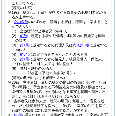
ことができる。
(聴聞の主宰)
第19条
聴聞は、行政庁が指名する職員その他規則で定める
者が主宰する。
2
次の各号
のいずれかに該当する者は、聴聞を主宰すること
ができない。
(1)
当該聴聞の当事者又は参加人
(2)
前号
に規定する者の配偶者、4親等内の親族又は同居
の親族
(3)
第1号
に規定する者の代理人又は
次条第3項
に規定する
補佐人
(4)
前3号
に規定する者であったことのある者
(5)
第1号
に規定する者の後見人、後見監督人、保佐人、
保佐監督人、補助人又は補助監督人
(6)
参加人以外の関係人
(一部改正〔平成12年条例5号〕)
(聴聞の期日における審理の方式)
第20条
主宰者は、最初の聴聞の期日の冒頭において、行政
庁の職員に、予定される不利益処分の内容及び根拠となる
条例等の条項並びにその原因となる事実を聴聞の期日に出
頭した者に対し説明させなければならない。
2
当事者又は参加人は、聴聞の期日に出頭して、意見を述
べ、及び証拠書類等を提出し、並びに主宰者の許可を得て
行政庁の職員に対し質問を発することができる。
3
前項
の場合において、当事者又は参加人は、主宰者の許可