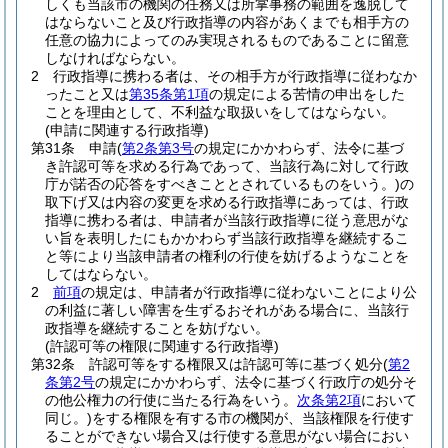
しくも当該市の機関の任務又は所掌事務の範囲を逸脱して
はならないこと及び行政指導の内容があくまでも相手方の
任意の協力によってのみ実現されるものであることに留意
しなければならない。
2
行政指導に携わる者は、その相手方が行政指導に従わなか
ったこと又は
第35条第1項
の規定による苦情の申出をした
ことを理由として、不利益な取扱いをしてはならない。
(申請に関連する行政指導)
第31条
申請
(
第2条第3号
の規定にかかわらず、法令に基づ
き許認可等を求める行為であって、当該行為に対して行政
庁が諾否の応答をすべきこととされているものをいう。)
の
取下げ又は内容の変更を求める行政指導にあっては、行政
指導に携わる者は、申請者が当該行政指導に従う意思がな
い旨を表明したにもかかわらず当該行政指導を継続するこ
と等により当該申請者の権利の行使を妨げるようなことを
してはならない。
2
前項
の規定は、申請者が行政指導に従わないことにより公
の利益に著しい障害を生ずるおそれがある場合に、当該行
政指導を継続することを妨げない。
(許認可等の権限に関連する行政指導)
第32条
許認可等をする権限又は許認可等に基づく処分
(
第2
条第2号
の規定にかかわらず、法令に基づく行政庁の処分そ
の他公権力の行使に当たる行為をいう。
次条第2項
において
同じ。)
をする権限を有する市の機関が、当該権限を行使す
ることができない場合又は行使する意思がない場合におい