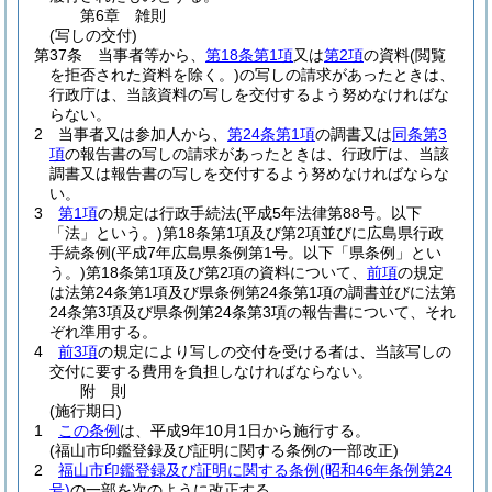
第6章
雑則
(写しの交付)
第37条
当事者等から、
第18条第1項
又は
第2項
の資料
(閲覧
を拒否された資料を除く。)
の写しの請求があったときは、
行政庁は、当該資料の写しを交付するよう努めなければな
らない。
2
当事者又は参加人から、
第24条第1項
の調書又は
同条第3
項
の報告書の写しの請求があったときは、行政庁は、当該
調書又は報告書の写しを交付するよう努めなければならな
い。
3
第1項
の規定は行政手続法
(平成5年法律第88号。以下
「法」という。)
第18条第1項及び第2項並びに広島県行政
手続条例
(平成7年広島県条例第1号。以下「県条例」とい
う。)
第18条第1項及び第2項の資料について、
前項
の規定
は法第24条第1項及び県条例第24条第1項の調書並びに法第
24条第3項及び県条例第24条第3項の報告書について、それ
ぞれ準用する。
4
前3項
の規定により写しの交付を受ける者は、当該写しの
交付に要する費用を負担しなければならない。
附
則
(施行期日)
1
この条例
は、平成9年10月1日から施行する。
(福山市印鑑登録及び証明に関する条例の一部改正)
2
福山市印鑑登録及び証明に関する条例
(昭和46年条例第24
号)
の一部を次のように改正する。