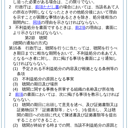
し迫った必要がある場合は、この限りでない。
2
行政庁は、
前項ただし書
の場合においては、当該名あて人
の所在が判明しなくなったときその他処分後において理由
を示すことが困難な事情があるときを除き、処分後相当の
期間内に、
同項
の理由を示さなければならない。
3
不利益処分を書面でするときは、
前2項
の理由は、書面に
より示さなければならない。
第2節
聴聞
(聴聞の通知の方式)
第15条
行政庁は、聴聞を行うに当たっては、聴聞を行うべ
き期日までに相当な期間をおいて、不利益処分の名あて人
となるべき者に対し、次に掲げる事項を書面により通知し
なければならない。
(1)
予定される不利益処分の内容及び根拠となる条例等の
条項
(2)
不利益処分の原因となる事実
(3)
聴聞の期日及び場所
(4)
聴聞に関する事務を所掌する組織の名称及び所在地
2
前項
の書面においては、次に掲げる事項を教示しなければ
ならない。
(1)
聴聞の期日に出頭して意見を述べ、及び証拠書類又は
証拠物
(以下「証拠書類等」という。)
を提出し、又は聴
聞の期日への出頭に代えて陳述書及び証拠書類等を提出
することができること。
(2)
聴聞が終結する時までの間、当該不利益処分の原因と