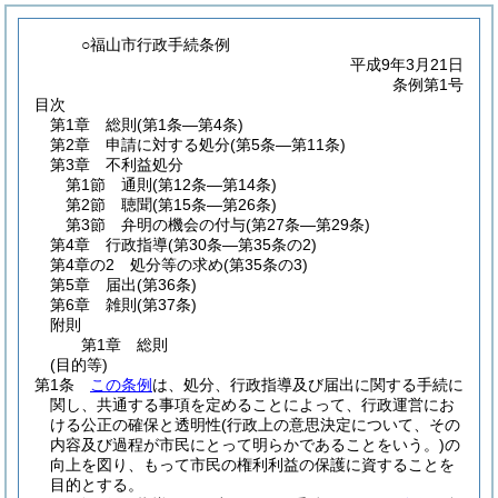
○福山市行政手続条例
平成9年3月21日
条例第1号
目次
第1章
総則
(第1条―第4条)
第2章
申請に対する処分
(第5条―第11条)
第3章
不利益処分
第1節
通則
(第12条―第14条)
第2節
聴聞
(第15条―第26条)
第3節
弁明の機会の付与
(第27条―第29条)
第4章
行政指導
(第30条―第35条の2)
第4章の2
処分等の求め
(第35条の3)
第5章
届出
(第36条)
第6章
雑則
(第37条)
附則
第1章
総則
(目的等)
第1条
この条例
は、処分、行政指導及び届出に関する手続に
関し、共通する事項を定めることによって、行政運営にお
ける公正の確保と透明性
(行政上の意思決定について、その
内容及び過程が市民にとって明らかであることをいう。)
の
向上を図り、もって市民の権利利益の保護に資することを
目的とする。