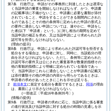
第7条
行政庁は、申請がその事務所に到達したときは遅滞な
く当該申請の審査を開始しなければならず、かつ、申請書
の記載事項に不備がないこと、申請書に必要な書類が添付
されていること、申請をすることができる期間内にされた
ものであることその他の条例等に定められた申請の形式上
の要件に適合しない申請については、速やかに、申請をし
た者
(以下「申請者」という。)
に対し相当の期間を定めて
当該申請の補正を求め、又は当該申請により求められた許
認可等を拒否しなければならない。
(理由の提示)
第8条
行政庁は、申請により求められた許認可等を拒否する
処分をする場合は、申請者に対し、同時に、当該処分の理
由を示さなければならない。
ただし、条例等に定められた
許認可等の要件又は公にされた審査基準が数量的指標その
他の客観的指標により明確に定められている場合であっ
て、当該申請がこれらに適合しないことが申請書の記載又
は添付書類その他の申請の内容から明らかであるときは、
申請者の求めがあったときにこれを示せば足りる。
2
前項本文
に規定する処分を書面でするときは、
同項
の理由
は、書面により示さなければならない。
(一部改正〔平成16年条例35号〕)
(情報の提供)
第9条
行政庁は、申請者の求めに応じ、当該申請に係る審査
の進行状況及び当該申請に対する処分の時期の見通しを示