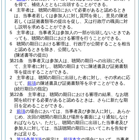
を得て、補佐人とともに出頭することができる。
4
主宰者は、聴聞の期日において必要があると認めるとき
は、当事者若しくは参加人に対し質問を発し、意見の陳述
若しくは証拠書類等の提出を促し、又は行政庁の職員に対
し説明を求めることができる。
5
主宰者は、当事者又は参加人の一部が出頭しないときであ
っても、聴聞の期日における審理を行うことができる。
6
聴聞の期日における審理は、行政庁が公開することを相当
と認めるときを除き、公開しない。
(陳述書等の提出)
第21条
当事者又は参加人は、聴聞の期日への出頭に代え
て、主宰者に対し、聴聞の期日までに陳述書及び証拠書類
等を提出することができる。
2
主宰者は、聴聞の期日に出頭した者に対し、その求めに応
じて、
前項
の陳述書及び証拠書類等を示すことができる。
(続行期日の指定)
第22条
主宰者は、聴聞の期日における審理の結果、なお聴
聞を続行する必要があると認めるときは、さらに新たな期
日を定めることができる。
2
前項
の場合においては、当事者及び参加人に対し、あらか
じめ、次回の聴聞の期日及び場所を書面により通知しなけ
ればならない。
ただし、聴聞の期日に出頭した当事者及び
参加人に対しては、当該聴聞の期日においてこれを告知す
れば足りる。
3
第15条第3項
の規定は、
前項本文
の場合において、当事者