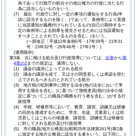
為であって行政庁の処分その他公権力の行使に当たる行
為に該当しないものをいう。
(7)
届出 行政庁に対し一定の事項の通知をする行為
(申
請に該当するものを除く。)
であって、条例等により直接
に当該通知が義務付けられているもの
(自己の期待する一
定の条例等による効果を発生させるためには当該通知を
すべきこととされているものを含む。)
をいう。
(一部改正〔平成12年条例5号・17年39号・21年31
号・23年32号・25年46号・27年1号〕)
(適用除外)
第3条
次に掲げる処分及び行政指導については、
次章
から
第
4章の2
までの規定は、適用しない。
(1)
議会の議決によってされる処分
(2)
議会の議決を経て、又はその同意若しくは承認を得た
上でされるべきものとされている処分
(3)
地方税の犯則事件に関する法令
(他の法令において準
用する場合を含む。)
に基づいて徴税吏員
(他の法令の規
定に基づいてこの職員の職務を行う者を含む。)
がする行
政指導
(4)
学校、研修所等において、教育、講習、訓練又は研修
の目的を達成するために、学生、生徒、児童若しくは幼
児若しくはこれらの保護者、講習生、訓練生又は研修生
に対してされる処分及び行政指導
(5)
市の職員
(地方公務員法
(昭和25年法律第261号)
第2条
に規定する地方公務員に該当する者をいう。以下同じ。)