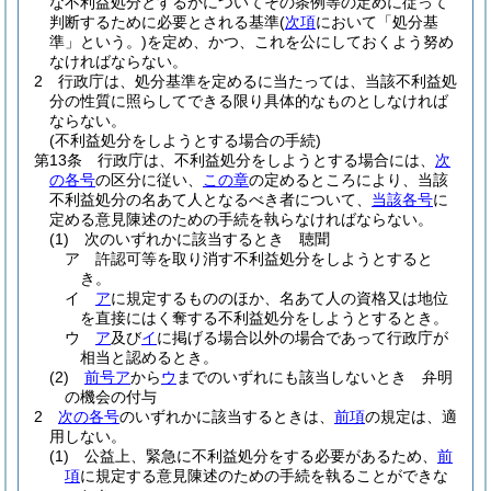
な不利益処分とするかについてその条例等の定めに従って
判断するために必要とされる基準
(
次項
において「処分基
準」という。)
を定め、かつ、これを公にしておくよう努め
なければならない。
2
行政庁は、処分基準を定めるに当たっては、当該不利益処
分の性質に照らしてできる限り具体的なものとしなければ
ならない。
(不利益処分をしようとする場合の手続)
第13条
行政庁は、不利益処分をしようとする場合には、
次
の各号
の区分に従い、
この章
の定めるところにより、当該
不利益処分の名あて人となるべき者について、
当該各号
に
定める意見陳述のための手続を執らなければならない。
(1)
次のいずれかに該当するとき 聴聞
ア
許認可等を取り消す不利益処分をしようとすると
き。
イ
ア
に規定するもののほか、名あて人の資格又は地位
を直接にはく奪する不利益処分をしようとするとき。
ウ
ア
及び
イ
に掲げる場合以外の場合であって行政庁が
相当と認めるとき。
(2)
前号ア
から
ウ
までのいずれにも該当しないとき 弁明
の機会の付与
2
次の各号
のいずれかに該当するときは、
前項
の規定は、適
用しない。
(1)
公益上、緊急に不利益処分をする必要があるため、
前
項
に規定する意見陳述のための手続を執ることができな