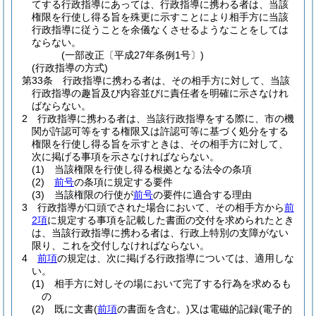
てする行政指導にあっては、行政指導に携わる者は、当該
権限を行使し得る旨を殊更に示すことにより相手方に当該
行政指導に従うことを余儀なくさせるようなことをしては
ならない。
(一部改正〔平成27年条例1号〕)
(行政指導の方式)
第33条
行政指導に携わる者は、その相手方に対して、当該
行政指導の趣旨及び内容並びに責任者を明確に示さなけれ
ばならない。
2
行政指導に携わる者は、当該行政指導をする際に、市の機
関が許認可等をする権限又は許認可等に基づく処分をする
権限を行使し得る旨を示すときは、その相手方に対して、
次に掲げる事項を示さなければならない。
(1)
当該権限を行使し得る根拠となる法令の条項
(2)
前号
の条項に規定する要件
(3)
当該権限の行使が
前号
の要件に適合する理由
3
行政指導が口頭でされた場合において、その相手方から
前
2項
に規定する事項を記載した書面の交付を求められたとき
は、当該行政指導に携わる者は、行政上特別の支障がない
限り、これを交付しなければならない。
4
前項
の規定は、次に掲げる行政指導については、適用しな
い。
(1)
相手方に対しその場において完了する行為を求めるも
の
(2)
既に文書
(
前項
の書面を含む。)
又は電磁的記録
(電子的