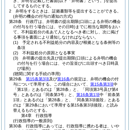
き、弁明を記載した書面
(以下「弁明書」という。)
を提出
してするものとする。
2
弁明をするときは、証拠書類等を提出することができる。
(弁明の機会の付与の通知の方式)
第28条
行政庁は、弁明書の提出期限
(口頭による弁明の機会
の付与を行う場合には、その日時)
までに相当な期間をおい
て、不利益処分の名あて人となるべき者に対し、次に掲げ
る事項を書面により通知しなければならない。
(1)
予定される不利益処分の内容及び根拠となる条例等の
条項
(2)
不利益処分の原因となる事実
(3)
弁明書の提出先及び提出期限
(口頭による弁明の機会
の付与を行う場合には、その旨並びに出頭すべき日時及
び場所)
(聴聞に関する手続の準用)
第29条
第15条第3項
及び
第16条
の規定は、弁明の機会の付
与について準用する。
この場合において、
第15条第3項
中
「第1項」とあるのは「第28条」と、「同項第3号及び第4
号」とあるのは「同条第3号」と、
第16条第1項
中「前条第
1項」とあるのは「第28条」と、「同条第3項後段」とある
のは「第29条において準用する第15条第3項後段」と読み
替えるものとする。
第4章
行政指導
(行政指導の一般原則)
第30条
行政指導にあっては、行政指導に携わる者は、いや