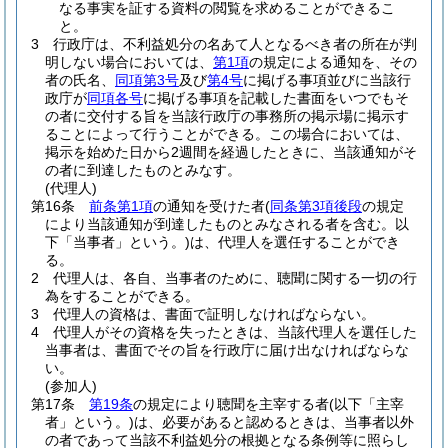
なる事実を証する資料の閲覧を求めることができるこ
と。
3
行政庁は、不利益処分の名あて人となるべき者の所在が判
明しない場合においては、
第1項
の規定による通知を、その
者の氏名、
同項第3号
及び
第4号
に掲げる事項並びに当該行
政庁が
同項各号
に掲げる事項を記載した書面をいつでもそ
の者に交付する旨を当該行政庁の事務所の掲示場に掲示す
ることによって行うことができる。
この場合においては、
掲示を始めた日から2週間を経過したときに、当該通知がそ
の者に到達したものとみなす。
(代理人)
第16条
前条第1項
の通知を受けた者
(
同条第3項後段
の規定
により当該通知が到達したものとみなされる者を含む。以
下「当事者」という。)
は、代理人を選任することができ
る。
2
代理人は、各自、当事者のために、聴聞に関する一切の行
為をすることができる。
3
代理人の資格は、書面で証明しなければならない。
4
代理人がその資格を失ったときは、当該代理人を選任した
当事者は、書面でその旨を行政庁に届け出なければならな
い。
(参加人)
第17条
第19条
の規定により聴聞を主宰する者
(以下「主宰
者」という。)
は、必要があると認めるときは、当事者以外
の者であって当該不利益処分の根拠となる条例等に照らし