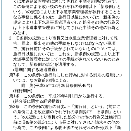
くは水道企業管理者に対してされた申請その他の行為で、
この条例による改正後のそれぞれの条例
(以下「新条例」と
いう。)
の規定により上下水道事業管理者が執行することと
なる事務に係るものは、施行日以後においては、新条例の
規定により上下水道事業管理者がした処分その他の行為又
は上下水道事業管理者に対してされた申請その他の行為と
みなす。
2
旧条例の規定により市長又は水道企業管理者に対して報
告、届出、提出その他の手続をしなければならない事項
で、施行日前にその手続がされていないものについては、
施行日以後においては、これを、新条例の規定により上下
水道事業管理者に対してその手続がされていないものとみ
なして、新条例の規定を適用する。
(罰則に関する経過措置)
第7条
この条例の施行前にした行為に対する罰則の適用につ
いては、なお従前の例による。
附
則
(平成25年12月26日
条例第46号)
(施行期日)
第1条
この条例は、平成26年4月1日から施行する。
(処分等に関する経過措置)
第2条
この条例の施行の日
(以下「施行日」という。)
前にこ
の条例による改正前のそれぞれの条例
(以下「旧条例」とい
う。)
の規定により市長がした処分その他の行為又は施行日
前に旧条例の規定により市長に対してされた請求その他の
行為で、この条例による改正後のそれぞれの条例
(以下「新