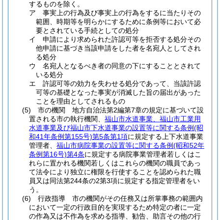
するものを除く。
ア
事実上の行為及び事実上の行為をするに当たりその
範囲、時期等を明らかにするために条例等において必
要とされている手続としての処分
イ
申請により求められた許認可等を拒否する処分その
他申請に基づき当該申請をした者を名宛人としてされ
る処分
ウ
名宛人となるべき者の同意の下にすることとされて
いる処分
エ
許認可等の効力を失わせる処分であって、当該許認
可等の基礎となった事実が消滅した旨の届出があった
ことを理由としてされるもの
(5)
市の機関 地方自治法第2編第7章の規定に基づいて設
置される市の執行機関、
福山市水道事業、福山市工業用
水道事業及び福山市下水道事業の設置等に関する条例
(昭
和41年条例第155号)
第5条第1項
に規定する上下水道事業
管理者、
福山市病院事業の設置等に関する条例
(昭和52年
条例第16号)
第4条
に規定する病院事業管理者若しくはこ
れらに置かれる機関若しくはこれらの機関の職員であっ
て法令により独立に権限を行使することを認められた職
員又は同法第244条の2第3項に規定する指定管理者をい
う。
(6)
行政指導 市の機関がその任務又は所掌事務の範囲内
において一定の行政目的を実現するため特定の者に一定
の作為又は不作為を求める指導、勧告、助言その他の行