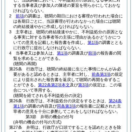
し、当該調書において、不利益処分の原因となる事実に対
する当事者及び参加人の陳述の要旨を明らかにしておかな
ければならない。
2
前項
の調書は、聴聞の期日における審理が行われた場合に
は各期日ごとに、当該審理が行われなかった場合には聴聞
の終結後速やかに作成しなければならない。
3
主宰者は、聴聞の終結後速やかに、不利益処分の原因とな
る事実に対する当事者等の主張に理由があるかどうかにつ
いての意見を記載した報告書を作成し、
第1項
の調書ととも
に行政庁に提出しなければならない。
4
当事者又は参加人は、
第1項
の調書及び
前項
の報告書の閲
覧を求めることができる。
(聴聞の再開)
第25条
行政庁は、聴聞の終結後に生じた事情にかんがみ必
要があると認めるときは、主宰者に対し、
前条第3項
の規定
により提出された報告書を返戻して聴聞の再開を命ずるこ
とができる。
第22条第2項本文
及び
第3項
の規定は、この場
合について準用する。
(聴聞を経てされる不利益処分の決定)
第26条
行政庁は、不利益処分の決定をするときは、
第24条
第1項
の調書の内容及び
同条第3項
の報告書に記載された主
宰者の意見を十分に参酌してこれをしなければならない。
第3節
弁明の機会の付与
(弁明の機会の付与の方式)
第27条
弁明は、行政庁が口頭ですることを認めたときを除