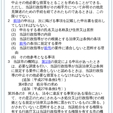
中止その他必要な措置をとることを求めることができる。
ただし、当該行政指導がその相手方について弁明その他意
見陳述のための手続を経てされたものであるときは、この
限りでない。
2
前項
の申出は、次に掲げる事項を記載した申出書を提出し
てしなければならない。
(1)
申出をする者の氏名又は名称及び住所又は居所
(2)
当該行政指導の内容
(3)
当該行政指導がその根拠とする法律又は条例の条項
(4)
前号
の条項に規定する要件
(5)
当該行政指導が
前号
の要件に適合しないと思料する理
由
(6)
その他参考となる事項
3
当該市の機関は、
第1項
の規定による申出があったとき
は、必要な調査を行い、当該行政指導が当該法律又は条例
に規定する要件に適合しないと認めるときは、当該行政指
導の中止その他必要な措置をとらなければならない。
(追加〔平成27年条例1号〕)
第4章の2
処分等の求め
(追加〔平成27年条例1号〕)
第35条の3
何人も、法令に違反する事実がある場合におい
て、その是正のためにされるべき処分又は行政指導
(その根
拠となる規定が法律又は条例に置かれているものに限る。)
がされていないと思料するときは、当該処分をする権限を
有する行政庁又は当該行政指導をする権限を有する市の機