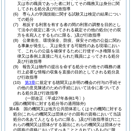
又は市の職員であった者に対してその職務又は身分に関
してされる処分及び行政指導
(6)
専ら人の学識技能に関する試験又は検定の結果につい
ての処分
(7)
相反する利害を有する者の間の利害の調整を目的とし
て法令の規定に基づいてされる裁定その他の処分
(その双
方を名宛人とするものに限る。)
及び行政指導
(8)
公衆衛生、環境保全、防疫、保安その他の公益に関わ
る事象が発生し、又は発生する可能性のある現場におい
て、これらの公益を確保するために行使すべき権限を法
律又は条例上直接に与えられた職員によってされる処分
及び行政指導
(9)
報告又は物件の提出を命ずる処分その他その職務の遂
行上必要な情報の収集を直接の目的としてされる処分及
び行政指導
(10)
第3章
に規定する聴聞又は弁明の機会の付与の手続そ
の他の意見陳述のための手続において法令に基づいてさ
れる処分及び行政指導
(一部改正〔平成27年条例1号〕)
(国の機関等に対する処分等の適用除外)
第4条
国の機関又は地方公共団体若しくはその機関に対する
処分
(これらの機関又は団体がその固有の資格において当該
処分の名あて人となるものに限る。)
及び行政指導並びにこ
れらの機関又は団体がする届出
(これらの機関又は団体がそ
の固有の資格においてすべきこととされているものに限