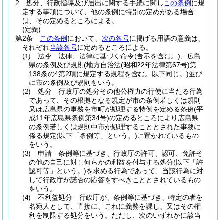
2
処分、行政指導及び届出に関する手続に関し
この条例
に規
定する事項について、他の条例に特別の定めがある場合
は、その定めるところによる。
(定義)
第2条
この条例
において、
次の各号
に掲げる用語の意義は、
それぞれ
当該各号
に定めるところによる。
(1)
法令 法律、法律に基づく命令
(告示を含む。)
、広島
県の条例及び規則
(地方自治法
(昭和22年法律第67号)
第
138条の4第2項に規定する規程を含む。以下同じ。)
並び
に市の条例及び規則をいう。
(2)
処分 行政庁の処分その他公権力の行使に当たる行為
であって、その根拠となる規定が市の条例若しくは規則
又は広島県の事務を市町が処理する特例を定める条例
(平
成11年広島県条例第34号)
の定めるところにより広島県
の条例若しくは規則中市が処理することとされた事務に
係る規定
(以下「条例等」という。)
に置かれているもの
をいう。
(3)
申請 条例等に基づき、行政庁の許可、認可、免許そ
の他の自己に対し何らかの利益を付与する処分
(以下「許
認可等」という。)
を求める行為であって、当該行為に対
して行政庁が諾否の応答をすべきこととされているもの
をいう。
(4)
不利益処分 行政庁が、条例等に基づき、特定の者を
名宛人として、直接に、これに義務を課し、又はその権
利を制限する処分をいう。
ただし、次のいずれかに該当