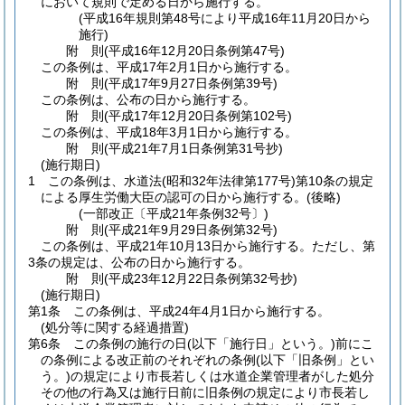
において規則で定める日から施行する。
(平成16年規則第48号により平成16年11月20日から
施行)
附
則
(平成16年12月20日
条例第47号)
この条例は、平成17年2月1日から施行する。
附
則
(平成17年9月27日
条例第39号)
この条例は、公布の日から施行する。
附
則
(平成17年12月20日
条例第102号)
この条例は、平成18年3月1日から施行する。
附
則
(平成21年7月1日
条例第31号
抄)
(施行期日)
1
この条例は、水道法
(昭和32年法律第177号)
第10条の規定
による厚生労働大臣の認可の日から施行する。
(後略)
(一部改正〔平成21年条例32号〕)
附
則
(平成21年9月29日
条例第32号)
この条例は、平成21年10月13日から施行する。
ただし、第
3条の規定は、公布の日から施行する。
附
則
(平成23年12月22日
条例第32号
抄)
(施行期日)
第1条
この条例は、平成24年4月1日から施行する。
(処分等に関する経過措置)
第6条
この条例の施行の日
(以下「施行日」という。)
前にこ
の条例による改正前のそれぞれの条例
(以下「旧条例」とい
う。)
の規定により市長若しくは水道企業管理者がした処分
その他の行為又は施行日前に旧条例の規定により市長若し