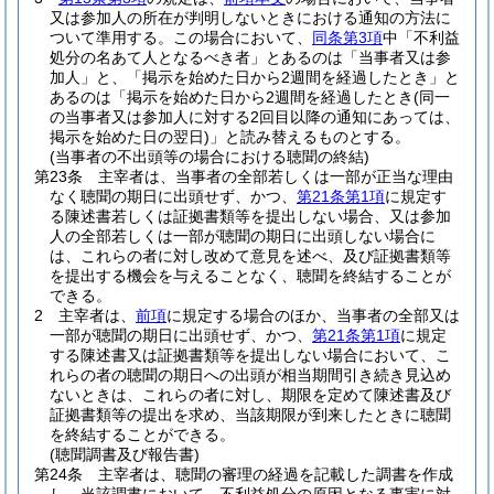
又は参加人の所在が判明しないときにおける通知の方法に
ついて準用する。
この場合において、
同条第3項
中「不利益
処分の名あて人となるべき者」とあるのは「当事者又は参
加人」と、「掲示を始めた日から2週間を経過したとき」と
あるのは「掲示を始めた日から2週間を経過したとき
(同一
の当事者又は参加人に対する2回目以降の通知にあっては、
掲示を始めた日の翌日)
」と読み替えるものとする。
(当事者の不出頭等の場合における聴聞の終結)
第23条
主宰者は、当事者の全部若しくは一部が正当な理由
なく聴聞の期日に出頭せず、かつ、
第21条第1項
に規定す
る陳述書若しくは証拠書類等を提出しない場合、又は参加
人の全部若しくは一部が聴聞の期日に出頭しない場合に
は、これらの者に対し改めて意見を述べ、及び証拠書類等
を提出する機会を与えることなく、聴聞を終結することが
できる。
2
主宰者は、
前項
に規定する場合のほか、当事者の全部又は
一部が聴聞の期日に出頭せず、かつ、
第21条第1項
に規定
する陳述書又は証拠書類等を提出しない場合において、こ
れらの者の聴聞の期日への出頭が相当期間引き続き見込め
ないときは、これらの者に対し、期限を定めて陳述書及び
証拠書類等の提出を求め、当該期限が到来したときに聴聞
を終結することができる。
(聴聞調書及び報告書)
第24条
主宰者は、聴聞の審理の経過を記載した調書を作成