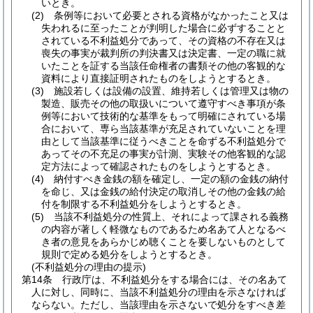
いとき。
(2)
条例等において必要とされる資格がなかったこと又は
失われるに至ったことが判明した場合に必ずすることと
されている不利益処分であって、その資格の不存在又は
喪失の事実が裁判所の判決書又は決定書、一定の職に就
いたことを証する当該任命権者の書類その他の客観的な
資料により直接証明されたものをしようとするとき。
(3)
施設若しくは設備の設置、維持若しくは管理又は物の
製造、販売その他の取扱いについて遵守すべき事項が条
例等において技術的な基準をもって明確にされている場
合において、専ら当該基準が充足されていないことを理
由として当該基準に従うべきことを命ずる不利益処分で
あってその不充足の事実が計測、実験その他客観的な認
定方法によって確認されたものをしようとするとき。
(4)
納付すべき金銭の額を確定し、一定の額の金銭の納付
を命じ、又は金銭の給付決定の取消しその他の金銭の給
付を制限する不利益処分をしようとするとき。
(5)
当該不利益処分の性質上、それによって課される義務
の内容が著しく軽微なものであるため名あて人となるべ
き者の意見をあらかじめ聴くことを要しないものとして
規則で定める処分をしようとするとき。
(不利益処分の理由の提示)
第14条
行政庁は、不利益処分をする場合には、その名あて
人に対し、同時に、当該不利益処分の理由を示さなければ
ならない。
ただし、当該理由を示さないで処分をすべき差