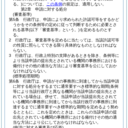
る。)
については、
この条例
の規定は、適用しない。
第2章
申請に対する処分
(審査基準)
第5条
行政庁は、申請により求められた許認可等をするかど
うかをその条例等の定めに従って判断するために必要とさ
れる基準
(以下「審査基準」という。)
を定めるものとす
る。
2
行政庁は、審査基準を定めるに当たっては、当該許認可等
の性質に照らしてできる限り具体的なものとしなければな
らない。
3
行政庁は、行政上特別の支障があるときを除き、条例等に
より当該申請の提出先とされている機関の事務所における
備付けその他の適当な方法により審査基準を公にしておか
なければならない。
(標準処理期間)
第6条
行政庁は、申請がその事務所に到達してから当該申請
に対する処分をするまでに通常要すべき標準的な期間
(条例
等により当該行政庁と異なる機関が当該申請の提出先とさ
れている場合は、併せて、当該申請が当該提出先とされて
いる機関の事務所に到達してから当該行政庁の事務所に到
達するまでに通常要すべき標準的な期間)
を定めるよう努め
るとともに、これを定めたときは、これらの当該申請の提
出先とされている機関の事務所における備付けその他の適
当な方法により公にしておかなければならない。
(申請に対する審査及び応答)