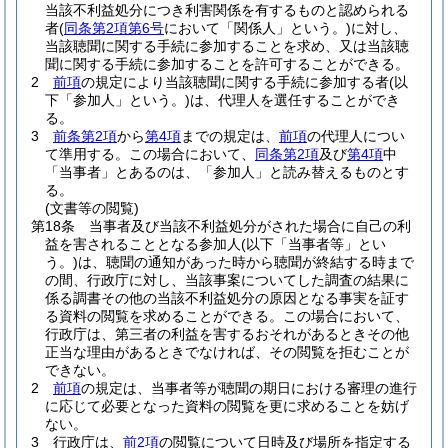
当該不利益処分につき利害関係を有するものと認められる
者
(
同条第2項第6号
において「関係人」という。)
に対し、
当該聴聞に関する手続に参加することを求め、又は当該聴
聞に関する手続に参加することを許可することができる。
2
前項
の規定により当該聴聞に関する手続に参加する者
(以
下「参加人」という。)
は、代理人を選任することができ
る。
3
前条第2項
から
第4項
までの規定は、
前項
の代理人につい
て準用する。
この場合において、
同条第2項
及び
第4項
中
「当事者」とあるのは、「参加人」と読み替えるものとす
る。
(文書等の閲覧)
第18条
当事者及び当該不利益処分がされた場合に自己の利
益を害されることとなる参加人
(以下「当事者等」とい
う。)
は、聴聞の通知があった時から聴聞が終結する時まで
の間、行政庁に対し、当該事案についてした調査の結果に
係る調書その他の当該不利益処分の原因となる事実を証す
る資料の閲覧を求めることができる。
この場合において、
行政庁は、第三者の利益を害するおそれがあるときその他
正当な理由があるときでなければ、その閲覧を拒むことが
できない。
2
前項
の規定は、当事者等が聴聞の期日における審理の進行
に応じて必要となった資料の閲覧を更に求めることを妨げ
ない。
3
行政庁は、
前2項
の閲覧について日時及び場所を指定する