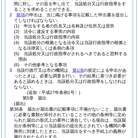
関に対し、その旨を申し出て、当該処分又は行政指導をす
ることを求めることができる。
2
前項
の申出は、次に掲げる事項を記載した申出書を提出し
てしなければならない。
(1)
申出をする者の氏名又は名称及び住所又は居所
(2)
法令に違反する事実の内容
(3)
当該処分又は行政指導の内容
(4)
当該処分の根拠となる法令又は当該行政指導の根拠と
なる法律若しくは条例の条項
(5)
当該処分又は行政指導がされるべきであると思料する
理由
(6)
その他参考となる事項
3
当該行政庁又は市の機関は、
第1項
の規定による申出があ
ったときは、必要な調査を行い、その結果に基づき必要が
あると認めるときは、当該処分又は行政指導をしなければ
ならない。
(追加〔平成27年条例1号〕)
第5章
届出
(届出)
第36条
届出が届出書の記載事項に不備がないこと、届出書
に必要な書類が添付されていることその他の条例等に定め
られた届出の形式上の要件に適合している場合は、当該届
出が条例等により当該届出の提出先とされている機関の事
務所に到達したときに、当該届出をすべき手続上の義務が
履行されたものとする。