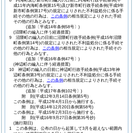
8
内海町及び新市町の編入の日前に内海町行政手続条例
(平
成11年内海町条例第15号)
及び新市町行政手続条例
(平成9年
新市町条例第17号)
の規定によりされた不利益処分に係る手
続その他の行為は、
この条例
の相当規定によりされた手続
その他の行為とみなす。
(追加〔平成14年条例58号〕)
(沼隈町の編入に伴う経過措置)
9
沼隈町の編入の日前に沼隈町行政手続条例
(平成15年沼隈
町条例第14号)
の規定によりされた不利益処分に係る手続そ
の他の行為は、
この条例
の相当規定によりされた手続その
他の行為とみなす。
(追加〔平成16年条例47号〕)
(神辺町の編入に伴う経過措置)
10
神辺町の編入の日前に神辺町行政手続条例
(平成13年神
辺町条例第3号)
の規定によりされた不利益処分に係る手続
その他の行為は、
この条例
の相当規定によりされた手続そ
の他の行為とみなす。
(追加〔平成17年条例102号〕)
附
則
(平成12年3月14日
条例第5号)
この条例は、平成12年4月1日から施行する。
附
則
(平成14年12月20日
条例第58号)
この条例は、平成15年2月3日から施行する。
附
則
(平成16年9月27日
条例第35号
抄)
(施行期日)
1
この条例は、公布の日から起算して3月を超えない範囲内