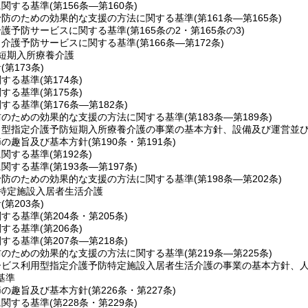
に関する基準
(第156条―第160条)
予防のための効果的な支援の方法に関する基準
(第161条―第165条)
介護予防サービスに関する基準
(第165条の2・第165条の3)
当介護予防サービスに関する基準
(第166条―第172条)
短期入所療養介護
針
(第173条)
関する基準
(第174条)
関する基準
(第175条)
関する基準
(第176条―第182条)
防のための効果的な支援の方法に関する基準
(第183条―第189条)
ト型指定介護予防短期入所療養介護の事業の基本方針、設備及び運営並
節の趣旨及び基本方針
(第190条・第191条)
に関する基準
(第192条)
に関する基準
(第193条―第197条)
予防のための効果的な支援の方法に関する基準
(第198条―第202条)
特定施設入居者生活介護
針
(第203条)
関する基準
(第204条・第205条)
関する基準
(第206条)
関する基準
(第207条―第218条)
防のための効果的な支援の方法に関する基準
(第219条―第225条)
ービス利用型指定介護予防特定施設入居者生活介護の事業の基本方針、
基準
節の趣旨及び基本方針
(第226条・第227条)
に関する基準
(第228条・第229条)