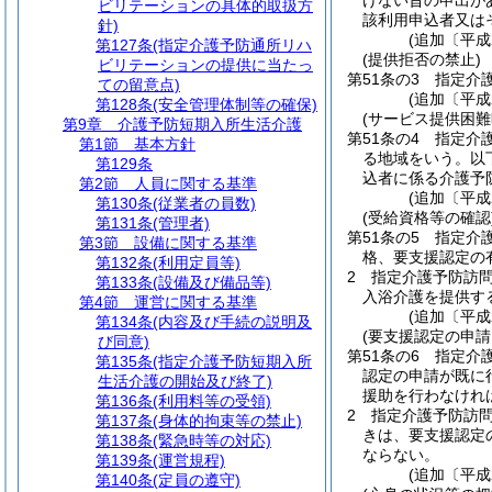
けない旨の申出が
ビリテーションの具体的取扱方
該利用申込者又は
針)
(追加〔平成
第127条
(指定介護予防通所リハ
(提供拒否の禁止)
ビリテーションの提供に当たっ
第51条の3
指定介
ての留意点)
(追加〔平成
第128条
(安全管理体制等の確保)
(サービス提供困難
第9章
介護予防短期入所生活介護
第51条の4
指定介
第1節
基本方針
る地域をいう。以
第129条
込者に係る介護予
第2節
人員に関する基準
(追加〔平成
第130条
(従業者の員数)
(受給資格等の確認
第131条
(管理者)
第51条の5
指定介
第3節
設備に関する基準
格、要支援認定の
第132条
(利用定員等)
2
指定介護予防訪
第133条
(設備及び備品等)
入浴介護を提供す
第4節
運営に関する基準
(追加〔平成
第134条
(内容及び手続の説明及
(要支援認定の申請
び同意)
第51条の6
指定介
第135条
(指定介護予防短期入所
認定の申請が既に
生活介護の開始及び終了)
援助を行わなけれ
第136条
(利用料等の受領)
2
指定介護予防訪
第137条
(身体的拘束等の禁止)
きは、要支援認定
第138条
(緊急時等の対応)
ならない。
第139条
(運営規程)
(追加〔平成
第140条
(定員の遵守)