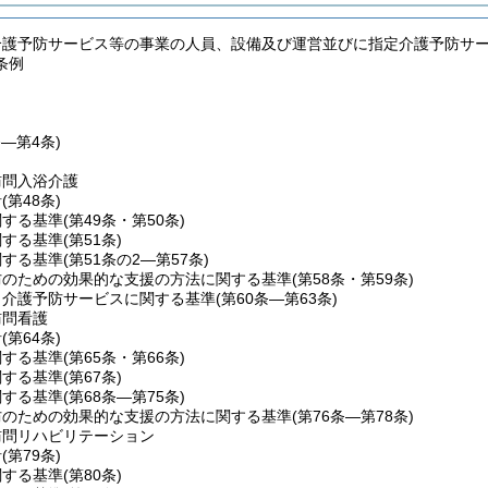
介護予防サービス等の事業の人員、設備及び運営並びに指定介護予防サ
条例
条―第4条)
訪問入浴介護
針
(第48条)
関する基準
(第49条・第50条)
関する基準
(第51条)
関する基準
(第51条の2―第57条)
防のための効果的な支援の方法に関する基準
(第58条・第59条)
当介護予防サービスに関する基準
(第60条―第63条)
訪問看護
針
(第64条)
関する基準
(第65条・第66条)
関する基準
(第67条)
関する基準
(第68条―第75条)
防のための効果的な支援の方法に関する基準
(第76条―第78条)
訪問リハビリテーション
針
(第79条)
関する基準
(第80条)