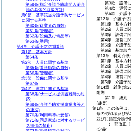
第3款
設備
第59条
(指定介護予防訪問入浴介
第4款
運営
護の具体的取扱方針)
第5款
介護
第6節
基準該当介護予防サービス
第12章
介護予防
に関する基準
第1節
基本方
第60条
(従業者の員数)
第2節
人員に
第61条
(管理者)
第3節
設備に
第62条
(設備及び備品等)
第4節
運営に
第63条
(準用)
第5節
介護予
第4章
介護予防訪問看護
第6節
基準該
第1節
基本方針
第13章
特定介護
第64条
第1節
基本方
第2節
人員に関する基準
第2節
人員に
第65条
(看護師等の員数)
第3節
設備に
第66条
(管理者)
第4節
運営に
第3節
設備に関する基準
第5節
介護予
第67条
第14章
雑則
(第2
第4節
運営に関する基準
附則
第68条
(サービス提供困難時の対
第1章
総則
応)
(趣旨)
第69条
(介護予防支援事業者等と
第1条
この条例は
の連携)
条の4第1項及び
第70条
(利用料等の受領)
並びに指定介護予
第71条
(同居家族に対するサービ
(一部改正〔
ス提供の禁止)
(定義)
第72条
(緊急時等の対応)