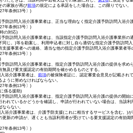
あったときは、当該利用申込者又はその家族に対し、
第1項
に規定する
その家族が再び
前項
の規定による承諾をした場合は、この限りでない。
27年条例13号〕)
護予防訪問入浴介護事業者は、正当な理由なく指定介護予防訪問入浴介
27年条例13号〕)
時の対応)
護予防訪問入浴介護事業者は、当該指定介護予防訪問入浴介護事業所の
下同じ。)
等を勘案し、利用申込者に対し自ら適切な指定介護予防訪問入
防支援事業者への連絡、適当な他の指定介護予防訪問入浴介護事業者等
27年条例13号〕)
)
護予防訪問入浴介護事業者は、指定介護予防訪問入浴介護の提供を求め
有無及び要支援認定の有効期間を確かめるものとする。
問入浴介護事業者は、
前項
の被保険者証に、認定審査会意見が記載され
るように努めなければならない。
27年条例13号〕)
に係る援助)
護予防訪問入浴介護事業者は、指定介護予防訪問入浴介護の提供の開始
行われているかどうかを確認し、申請が行われていない場合は、当該利
ばならない。
問入浴介護事業者は、介護予防支援
(これに相当するサービスを含む。)
が
の更新の申請が、遅くとも当該利用者が受けている要支援認定の有効期
27年条例13号〕)