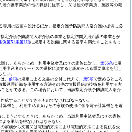
入浴介護事業所の他の職務に従事し、又は他の事業所、施設等の職
る専用の区画を設けるほか、指定介護予防訪問入浴介護の提供に必
、指定介護予防訪問入浴介護の事業と指定訪問入浴介護の事業とが
例第51条第1項
に規定する設備に関する基準を満たすことをもっ
に際し、あらかじめ、利用申込者又はその家族に対し、
第55条
に規
利用申込者のサービスの選択に資すると認められる重要事項を記し
らない。
には、
前項
の規定による文書の交付に代えて、
第5項
で定めるところ
情報処理組織を使用する方法その他の情報通信の技術を利用する方
ることができる。
この場合において、当該指定介護予防訪問入浴介
を作成することができるものでなければならない。
計算機と、利用申込者又はその家族の使用に係る電子計算機とを電
供しようとするときは、あらかじめ、当該利用申込者又はその家族
による承諾を得なければならない。
その家族から文書又は電磁的方法により電磁的方法による提供を受