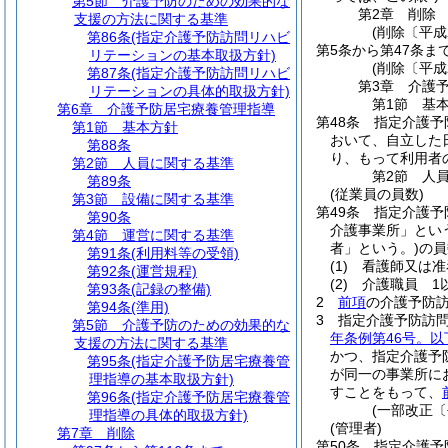
第5節
介護予防のための効果的な
第2章
削除
支援の方法に関する基準
(削除〔平成
第86条
(指定介護予防訪問リハビ
第5条から第47条ま
リテーションの基本取扱方針)
(削除〔平成
第87条
(指定介護予防訪問リハビ
第3章
介護
リテーションの具体的取扱方針)
第1節
基
第6章
介護予防居宅療養管理指導
第48条
指定介護予
第1節
基本方針
おいて、自立した
第88条
り、もって利用者
第2節
人員に関する基準
第2節
人
第89条
(従業員の員数)
第3節
設備に関する基準
第49条
指定介護予
第90条
介護事業所」とい
第4節
運営に関する基準
者」という。)
の員
第91条
(利用料等の受領)
(1)
看護師又は准
第92条
(運営規程)
(2)
介護職員 1
第93条
(記録の整備)
2
前項
の介護予防
第94条
(準用)
3
指定介護予防訪
第5節
介護予防のための効果的な
年条例第46号。
支援の方法に関する基準
かつ、指定介護予
第95条
(指定介護予防居宅療養管
が同一の事業所に
理指導の基本取扱方針)
すことをもって、
第96条
(指定介護予防居宅療養管
(一部改正〔
理指導の具体的取扱方針)
(管理者)
第7章
削除
第50条
指定介護予