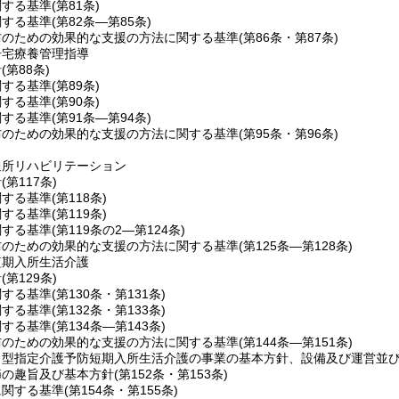
関する基準
(第81条)
関する基準
(第82条―第85条)
防のための効果的な支援の方法に関する基準
(第86条・第87条)
居宅療養管理指導
針
(第88条)
関する基準
(第89条)
関する基準
(第90条)
関する基準
(第91条―第94条)
防のための効果的な支援の方法に関する基準
(第95条・第96条)
通所リハビリテーション
針
(第117条)
関する基準
(第118条)
関する基準
(第119条)
関する基準
(第119条の2―第124条)
防のための効果的な支援の方法に関する基準
(第125条―第128条)
短期入所生活介護
針
(第129条)
関する基準
(第130条・第131条)
関する基準
(第132条・第133条)
関する基準
(第134条―第143条)
防のための効果的な支援の方法に関する基準
(第144条―第151条)
ト型指定介護予防短期入所生活介護の事業の基本方針、設備及び運営並
節の趣旨及び基本方針
(第152条・第153条)
に関する基準
(第154条・第155条)