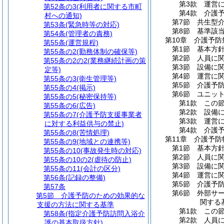
第3款
運営
第52条の3
(利用者に関する市町
第4款
介護
村への通知)
第7節
共生型
第53条
(緊急時等の対応)
第8節
基準該
第54条
(管理者の責務)
第10章
介護予防
第55条
(運営規程)
第1節
基本方
第55条の2
(勤務体制の確保等)
第2節
人員に
第55条の2の2
(業務継続計画の策
第3節
設備に
定等)
第4節
運営に
第55条の3
(衛生管理等)
第5節
介護予
第55条の4
(掲示)
第6節
ユニッ
第55条の5
(秘密保持等)
第1款
この
第55条の6
(広告)
第2款
設備
第55条の7
(介護予防支援事業者
第3款
運営
に対する利益供与の禁止)
第4款
介護
第55条の8
(苦情処理)
第11章
介護予防
第55条の9
(地域との連携等)
第1節
基本方
第55条の10
(事故発生時の対応)
第2節
人員に
第55条の10の2
(虐待の防止)
第3節
設備に
第55条の11
(会計の区分)
第4節
運営に
第56条
(記録の整備)
第5節
介護予
第57条
第6節
外部サ
第5節
介護予防のための効果的な
関する
支援の方法に関する基準
第1款
この
第58条
(指定介護予防訪問入浴介
第2款
人員
護の基本取扱方針)