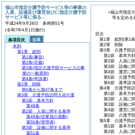
福山市指定介護予防サービス等の事業の
人員、設備及び運営並びに指定介護予防
○福山市指定
サービス等に係る…
等を定める
平成24年9月28日 条例第51号
(令和7年4月1日施行)
目次
第1章
総則
(第1
条項目次
沿革
第2章
削除
本則
第3章
介護予防
第1章
総則
第1節
基本方
第1条
(趣旨)
第2節
人員に
第2条
(定義)
第3節
設備に
第3条
(指定介護予防サービスの事
第4節
運営に
業の一般原則)
第5節
介護予
第4条
(申請者)
第6節
基準該
第2章
削除
第4章
介護予防
第5条から第47条まで
第1節
基本方
第3章
介護予防訪問入浴介護
第2節
人員に
第1節
基本方針
第3節
設備に
第48条
第4節
運営に
第2節
人員に関する基準
第5節
介護予
第49条
(従業員の員数)
第5章
介護予防
第50条
(管理者)
第1節
基本方
第3節
設備に関する基準
第2節
人員に
第51条