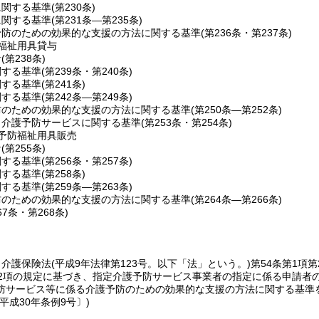
に関する基準
(第230条)
に関する基準
(第231条―第235条)
予防のための効果的な支援の方法に関する基準
(第236条・第237条)
福祉用具貸与
針
(第238条)
関する基準
(第239条・第240条)
関する基準
(第241条)
関する基準
(第242条―第249条)
防のための効果的な支援の方法に関する基準
(第250条―第252条)
当介護予防サービスに関する基準
(第253条・第254条)
予防福祉用具販売
針
(第255条)
関する基準
(第256条・第257条)
関する基準
(第258条)
関する基準
(第259条―第263条)
防のための効果的な支援の方法に関する基準
(第264条―第266条)
67条・第268条)
、介護保険法
(平成9年法律第123号。以下「法」という。)
第54条第1項第
第2項の規定に基づき、指定介護予防サービス事業者の指定に係る申請者
防サービス等に係る介護予防のための効果的な支援の方法に関する基準
平成30年条例9号〕)