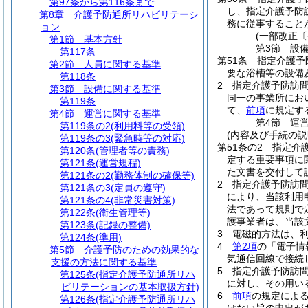
第97条から第116条まで
し、指定介護予防
第8章
介護予防通所リハビリテーシ
務に従事すること
ョン
(一部改正〔
第1節
基本方針
第3節
設
第117条
第51条
指定介護予
第2節
人員に関する基準
要な浴槽等の設備
第118条
2
指定介護予防訪
第3節
設備に関する基準
同一の事業所にお
第119条
て、
前項
に規定す
第4節
運営に関する基準
第4節
運
第119条の2
(利用料等の受領)
(内容及び手続の説
第119条の3
(緊急時等の対応)
第51条の2
指定介
第120条
(管理者等の責務)
定する重要事項に
第121条
(運営規程)
た文書を交付して
第121条の2
(勤務体制の確保等)
2
指定介護予防訪
第121条の3
(定員の遵守)
により、当該利用
第121条の4
(非常災害対策)
法であって規則で
第122条
(衛生管理等)
護事業者は、当該
第123条
(記録の整備)
3
電磁的方法は、
第124条
(準用)
4
第2項
の「電子情
第5節
介護予防のための効果的な
気通信回線で接続
支援の方法に関する基準
5
指定介護予防訪
第125条
(指定介護予防通所リハ
に対し、その用い
ビリテーションの基本取扱方針)
6
前項
の規定によ
第126条
(指定介護予防通所リハ