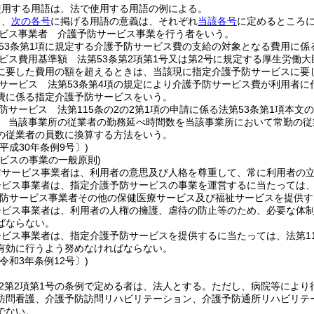
使用する用語は、法で使用する用語の例による。
て、
次の各号
に掲げる用語の意義は、それぞれ
当該各号
に定めるところ
ビス事業者 介護予防サービス事業を行う者をいう。
53条第1項に規定する介護予防サービス費の支給の対象となる費用に係
ビス費用基準額 法第53条第2項第1号又は第2号に規定する厚生労働
に要した費用の額を超えるときは、当該現に指定介護予防サービスに要
サービス 法第53条第4項の規定により介護予防サービス費が利用者
費に係る指定介護予防サービスをいう。
防サービス 法第115条の2の2第1項の申請に係る法第53条第1項本
 当該事業所の従業者の勤務延べ時間数を当該事業所において常勤の従
の従業者の員数に換算する方法をいう。
平成30年条例9号〕)
ビスの事業の一般原則)
防サービス事業者は、利用者の意思及び人格を尊重して、常に利用者の
ービス事業者は、指定介護予防サービスの事業を運営するに当たっては
防サービス事業者その他の保健医療サービス及び福祉サービスを提供す
ービス事業者は、利用者の人権の擁護、虐待の防止等のため、必要な体
ばならない。
ビス事業者は、指定介護予防サービスを提供するに当たっては、法第11
有効に行うよう努めなければならない。
令和3年条例12号〕)
の2第2項第1号の条例で定める者は、法人とする。
ただし、病院等により
訪問看護、介護予防訪問リハビリテーション、介護予防通所リハビリテ
でない。