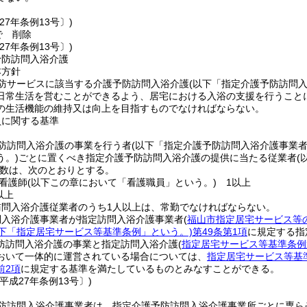
27年条例13号〕)
で
削除
27年条例13号〕)
予防訪問入浴介護
本方針
防サービスに該当する介護予防訪問入浴介護
(以下「指定介護予防訪問入
日常生活を営むことができるよう、居宅における入浴の支援を行うこと
の生活機能の維持又は向上を目指すものでなければならない。
員に関する基準
防訪問入浴介護の事業を行う者
(以下「指定介護予防訪問入浴介護事業者
う。)
ごとに置くべき指定介護予防訪問入浴介護の提供に当たる従業者
(
数は、次のとおりとする。
看護師
(以下この章において「看護職員」という。)
1以上
以上
訪問入浴介護従業者のうち1人以上は、常勤でなければならない。
問入浴介護事業者が指定訪問入浴介護事業者
(
福山市指定居宅サービス等
以下「指定居宅サービス等基準条例」という。)
第49条第1項
に規定する指
防訪問入浴介護の事業と指定訪問入浴介護
(
指定居宅サービス等基準条例
おいて一体的に運営されている場合については、
指定居宅サービス等基準
前2項
に規定する基準を満たしているものとみなすことができる。
平成27年条例13号〕)
防訪問入浴介護事業者は、指定介護予防訪問入浴介護事業所ごとに専ら