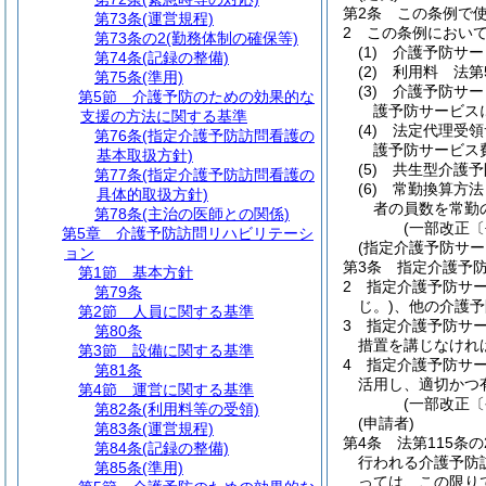
第2条
この条例で
第73条
(運営規程)
2
この条例におい
第73条の2
(勤務体制の確保等)
(1)
介護予防サー
第74条
(記録の整備)
(2)
利用料 法第
第75条
(準用)
(3)
介護予防サー
第5節
介護予防のための効果的な
護予防サービス
支援の方法に関する基準
(4)
法定代理受領
第76条
(指定介護予防訪問看護の
護予防サービス
基本取扱方針)
(5)
共生型介護予
第77条
(指定介護予防訪問看護の
(6)
常勤換算方法
具体的取扱方針)
者の員数を常勤
第78条
(主治の医師との関係)
(一部改正〔
第5章
介護予防訪問リハビリテーシ
(指定介護予防サー
ョン
第3条
指定介護予
第1節
基本方針
2
指定介護予防サ
第79条
じ。)
、他の介護予
第2節
人員に関する基準
3
指定介護予防サ
第80条
措置を講じなけれ
第3節
設備に関する基準
4
指定介護予防サー
第81条
活用し、適切かつ
第4節
運営に関する基準
(一部改正〔
第82条
(利用料等の受領)
(申請者)
第83条
(運営規程)
第4条
法第115条
第84条
(記録の整備)
行われる介護予防
第85条
(準用)
っては、この限り