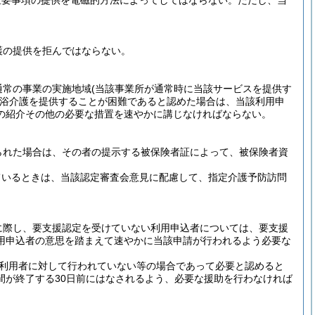
重要事項の提供を電磁的方法によってしてはならない。
ただし、当
護の提供を拒んではならない。
通常の事業の実施地域
(当該事業所が通常時に当該サービスを提供す
浴介護を提供することが困難であると認めた場合は、当該利用申
の紹介その他の必要な措置を速やかに講じなければならない。
られた場合は、その者の提示する被保険者証によって、被保険者資
ているときは、当該認定審査会意見に配慮して、指定介護予防訪問
に際し、要支援認定を受けていない利用申込者については、要支援
用申込者の意思を踏まえて速やかに当該申請が行われるよう必要な
利用者に対して行われていない等の場合であって必要と認めると
間が終了する30日前にはなされるよう、必要な援助を行わなければ