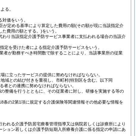
による。
る対価をいう。
大臣が定める基準により算定した費用の額
(その額が現に当該指定介
した費用の額とする。)
をいう。
に代わり当該指定介護予防サービス事業者に支払われる場合の当該介
文の指定を受けた者による指定介護予防サービスをいう。
業者が勤務すべき時間数で除することにより、当該事業所の従業
立場に立ったサービスの提供に努めなければならない。
、地域との結び付きを重視し、市町村
(特別区を含む。以下同
る者との連携に努めなければならない。
制の整備を行うとともに、その従業者に対し、研修を実施する等の
8条の2第1項に規定する介護保険等関連情報その他必要な情報を
行われる介護予防居宅療養管理指導又は病院若しくは診療所により
ーション若しくは介護予防短期入所療養介護に係る指定の申請にあ