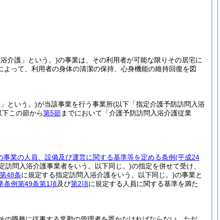
浴介護」という。)
の事業は、その利用者が可能な限りその居宅に
によって、利用者の身体の清潔の保持、心身機能の維持回復を図
」という。)
が当該事業を行う事業所
(以下「指定介護予防訪問入浴
以下この節から
第5節
までにおいて「介護予防訪問入浴介護従業
の事業の人員、設備及び運営に関する基準等を定める条例
(平成24
定訪問入浴介護事業者をいう。以下同じ。)
の指定を併せて受け、
第48条
に規定する指定訪問入浴介護をいう。以下同じ。)
の事業と
条例第49条第1項
及び
第2項
に規定する人員に関する基準を満た
その職務に従事する常勤の管理者を置かなければならない。
ただ