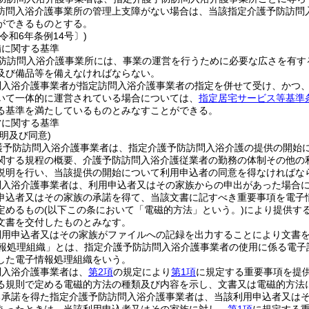
訪問入浴介護事業所の管理上支障がない場合は、当該指定介護予防訪問
ができるものとする。
令和6年条例14号〕)
備に関する基準
防訪問入浴介護事業所には、事業の運営を行うために必要な広さを有す
及び備品等を備えなければならない。
問入浴介護事業者が指定訪問入浴介護事業者の指定を併せて受け、かつ
いて一体的に運営されている場合については、
指定居宅サービス等基準条
る基準を満たしているものとみなすことができる。
営に関する基準
明及び同意)
護予防訪問入浴介護事業者は、指定介護予防訪問入浴介護の提供の開始
関する規程の概要、介護予防訪問入浴介護従業者の勤務の体制その他の
説明を行い、当該提供の開始について利用申込者の同意を得なければな
問入浴介護事業者は、利用申込者又はその家族からの申出があった場合
申込者又はその家族の承諾を得て、当該文書に記すべき重要事項を電子
定めるもの
(以下この条において「電磁的方法」という。)
により提供す
文書を交付したものとみなす。
利用申込者又はその家族がファイルへの記録を出力することにより文書
報処理組織」とは、指定介護予防訪問入浴介護事業者の使用に係る電子
した電子情報処理組織をいう。
問入浴介護事業者は、
第2項
の規定により
第1項
に規定する重要事項を提
る規則で定める電磁的方法の種類及び内容を示し、文書又は電磁的方法
る承諾を得た指定介護予防訪問入浴介護事業者は、当該利用申込者又は