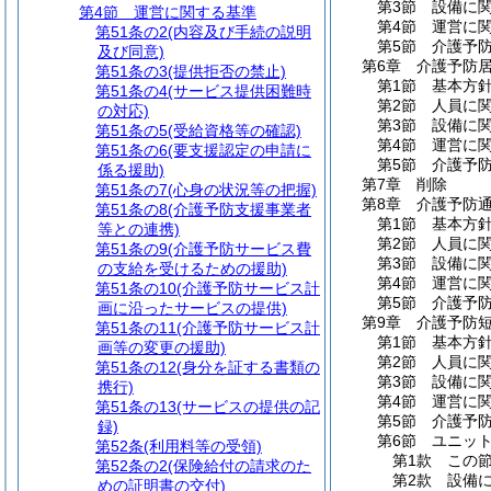
第3節
設備に
第4節
運営に関する基準
第4節
運営に
第51条の2
(内容及び手続の説明
第5節
介護予
及び同意)
第6章
介護予防
第51条の3
(提供拒否の禁止)
第1節
基本方
第51条の4
(サービス提供困難時
第2節
人員に
の対応)
第3節
設備に
第51条の5
(受給資格等の確認)
第4節
運営に
第51条の6
(要支援認定の申請に
第5節
介護予
係る援助)
第7章
削除
第51条の7
(心身の状況等の把握)
第8章
介護予防
第51条の8
(介護予防支援事業者
第1節
基本方
等との連携)
第2節
人員に
第51条の9
(介護予防サービス費
第3節
設備に
の支給を受けるための援助)
第4節
運営に
第51条の10
(介護予防サービス計
第5節
介護予
画に沿ったサービスの提供)
第9章
介護予防
第51条の11
(介護予防サービス計
第1節
基本方
画等の変更の援助)
第2節
人員に
第51条の12
(身分を証する書類の
第3節
設備に
携行)
第4節
運営に
第51条の13
(サービスの提供の記
第5節
介護予
録)
第6節
ユニッ
第52条
(利用料等の受領)
第1款
この
第52条の2
(保険給付の請求のた
第2款
設備
めの証明書の交付)