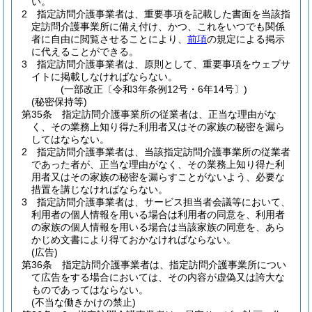
い。
2
指定訪問介護事業者は、重要事項を記載した書面を当該指
定訪問介護事業所に備え付け、かつ、これをいつでも関係
者に自由に閲覧させることにより、
前項
の規定による掲示
に代えることができる。
3
指定訪問介護事業者は、原則として、重要事項をウェブサ
イトに掲載しなければならない。
(一部改正〔令和3年条例12号・6年14号〕)
(秘密保持等)
第35条
指定訪問介護事業所の従業者は、正当な理由がな
く、その業務上知り得た利用者又はその家族の秘密を漏ら
してはならない。
2
指定訪問介護事業者は、当該指定訪問介護事業所の従業者
であった者が、正当な理由がなく、その業務上知り得た利
用者又はその家族の秘密を漏らすことがないよう、必要な
措置を講じなければならない。
3
指定訪問介護事業者は、サービス担当者会議等において、
利用者の個人情報を用いる場合は利用者の同意を、利用者
の家族の個人情報を用いる場合は当該家族の同意を、あら
かじめ文書により得ておかなければならない。
(広告)
第36条
指定訪問介護事業者は、指定訪問介護事業所につい
て広告をする場合においては、その内容が虚偽又は誇大な
ものであってはならない。
(不当な働きかけの禁止)