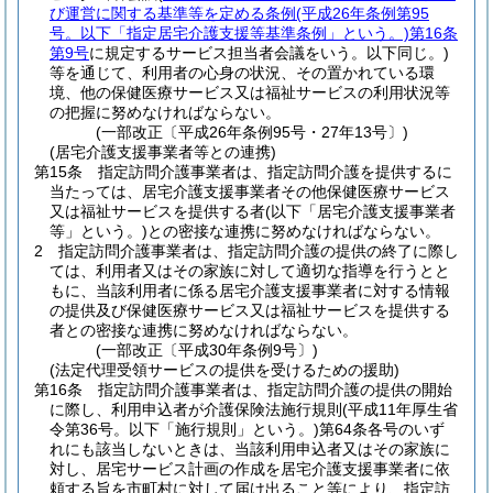
び運営に関する基準等を定める条例
(平成26年条例第95
号。以下「指定居宅介護支援等基準条例」という。)
第16条
第9号
に規定するサービス担当者会議をいう。以下同じ。)
等を通じて、利用者の心身の状況、その置かれている環
境、他の保健医療サービス又は福祉サービスの利用状況等
の把握に努めなければならない。
(一部改正〔平成26年条例95号・27年13号〕)
(居宅介護支援事業者等との連携)
第15条
指定訪問介護事業者は、指定訪問介護を提供するに
当たっては、居宅介護支援事業者その他保健医療サービス
又は福祉サービスを提供する者
(以下「居宅介護支援事業者
等」という。)
との密接な連携に努めなければならない。
2
指定訪問介護事業者は、指定訪問介護の提供の終了に際し
ては、利用者又はその家族に対して適切な指導を行うとと
もに、当該利用者に係る居宅介護支援事業者に対する情報
の提供及び保健医療サービス又は福祉サービスを提供する
者との密接な連携に努めなければならない。
(一部改正〔平成30年条例9号〕)
(法定代理受領サービスの提供を受けるための援助)
第16条
指定訪問介護事業者は、指定訪問介護の提供の開始
に際し、利用申込者が介護保険法施行規則
(平成11年厚生省
令第36号。以下「施行規則」という。)
第64条各号のいず
れにも該当しないときは、当該利用申込者又はその家族に
対し、居宅サービス計画の作成を居宅介護支援事業者に依
頼する旨を市町村に対して届け出ること等により、指定訪