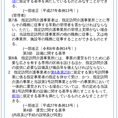
項
に規定する基準を満たしているものとみなすことができ
る。
(一部改正〔平成27年条例13号〕)
(管理者)
第7条
指定訪問介護事業者は、指定訪問介護事業所ごとに専
らその職務に従事する常勤の管理者を置かなければならな
い。
ただし、指定訪問介護事業所の管理上支障がない場合
は、当該指定訪問介護事業所の他の職務に従事し、又は他
の事業所、施設等の職務に従事することができるものとす
る。
(一部改正〔令和6年条例14号〕)
第3節
設備に関する基準
第8条
指定訪問介護事業所には、事業の運営を行うために必
要な広さを有する専用の区画を設けるほか、指定訪問介護
の提供に必要な設備及び備品等を備えなければならない。
2
指定訪問介護事業者が
第6条第2項
に規定する第1号訪問事
業に係る指定事業者の指定を併せて受け、かつ、指定訪問
介護の事業と当該第1号訪問事業とが同一の事業所において
一体的に運営されている場合については、市の定める当該
第1号訪問事業の設備に関する基準を満たすことをもって、
前項
に規定する基準を満たしているものとみなすことがで
きる。
(一部改正〔平成27年条例13号〕)
第4節
運営に関する基準
(内容及び手続の説明及び同意)