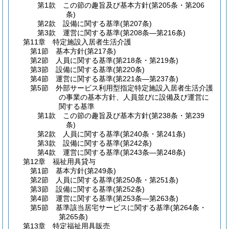
第1款
この節の趣旨及び基本方針
(第205条・第206
条)
第2款
設備に関する基準
(第207条)
第3款
運営に関する基準
(第208条―第216条)
第11章
特定施設入居者生活介護
第1節
基本方針
(第217条)
第2節
人員に関する基準
(第218条・第219条)
第3節
設備に関する基準
(第220条)
第4節
運営に関する基準
(第221条―第237条)
第5節
外部サービス利用型指定特定施設入居者生活介護
の事業の基本方針、人員並びに設備及び運営に
関する基準
第1款
この節の趣旨及び基本方針
(第238条・第239
条)
第2款
人員に関する基準
(第240条・第241条)
第3款
設備に関する基準
(第242条)
第4款
運営に関する基準
(第243条―第248条)
第12章
福祉用具貸与
第1節
基本方針
(第249条)
第2節
人員に関する基準
(第250条・第251条)
第3節
設備に関する基準
(第252条)
第4節
運営に関する基準
(第253条―第263条)
第5節
基準該当居宅サービスに関する基準
(第264条・
第265条)
第13章
特定福祉用具販売