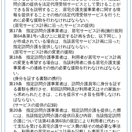
問介護の提供を法定代理受領サービスとして受けることが
できる旨を説明すること、居宅介護支援事業者に関する情
報を提供することその他の法定代理受領サービスを行うた
めに必要な援助を行わなければならない。
(居宅サービス計画に沿ったサービスの提供)
第17条
指定訪問介護事業者は、居宅サービス計画
(施行規則
第64条第1号ハ及びニに規定する計画を含む。以下同じ。)
が作成されている場合は、当該居宅サービス計画に沿った
指定訪問介護を提供しなければならない。
(居宅サービス計画の変更の援助)
第18条
指定訪問介護事業者は、利用者が居宅サービス計画
の変更を希望する場合は、当該利用者に係る居宅介護支援
事業者への連絡その他の必要な援助を行わなければならな
い。
(身分を証する書類の携行)
第19条
指定訪問介護事業者は、訪問介護員等に身分を証す
る書類を携行させ、初回訪問時及び利用者又はその家族か
ら求められたときは、これを提示すべき旨を指導しなけれ
ばならない。
(サービスの提供の記録)
第20条
指定訪問介護事業者は、指定訪問介護を提供した際
には、当該指定訪問介護の提供日及び内容、当該指定訪問
介護について法第41条第6項の規定により利用者に代わっ
て支払を受ける居宅介護サービス費の額その他必要な事項
を、利用者の居宅サービス計画を記載した書面又はこれに