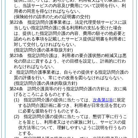
提供に当たっては、あらかじめ、利用者又はその家族に対
し、当該サービスの内容及び費用について説明を行い、利
用者の同意を得なければならない。
(保険給付の請求のための証明書の交付)
第22条
指定訪問介護事業者は、法定代理受領サービスに該
当しない指定訪問介護に係る利用料の支払を受けた場合
は、提供した指定訪問介護の内容、費用の額その他必要と
認められる事項を記載したサービス提供証明書を利用者に
対して交付しなければならない。
(指定訪問介護の基本取扱方針)
第23条
指定訪問介護は、利用者の要介護状態の軽減又は悪
化の防止に資するよう、その目標を設定し、計画的に行わ
れなければならない。
2
指定訪問介護事業者は、自らその提供する指定訪問介護の
質の評価を行い、常にその改善を図らなければならない。
(指定訪問介護の具体的取扱方針)
第24条
訪問介護員等の行う指定訪問介護の方針は、次に掲
げるところによるものとする。
(1)
指定訪問介護の提供に当たっては、
次条第1項
に規定
する訪問介護計画に基づき、利用者が日常生活を営むの
に必要な援助を行うものとする。
(2)
指定訪問介護の提供に当たっては、懇切丁寧に行うこ
とを旨とし、利用者又はその家族に対し、サービスの提
供方法等について、理解しやすいように説明を行うもの
とする。