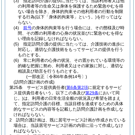
(3)
指定訪問介護の提供に当たっては、当該利用者又は他
の利用者等の生命又は身体を保護するため緊急やむを得
ない場合を除き、身体的拘束その他利用者の行動を制限
する行為
(以下「身体的拘束等」という。)
を行ってはな
らない。
(4)
前号
の身体的拘束等を行う場合には、その態様及び時
間、その際の利用者の心身の状況並びに緊急やむを得な
い理由を記録しなければならない。
(5)
指定訪問介護の提供に当たっては、介護技術の進歩に
対応し、適切な介護技術をもってサービスの提供を行う
ものとする。
(6)
常に利用者の心身の状況、その置かれている環境等の
的確な把握に努め、利用者又はその家族に対し、適切な
相談及び助言を行うものとする。
(一部改正〔令和6年条例14号〕)
(訪問介護計画の作成)
第25条
サービス提供責任者
(
第6条第2項
に規定するサービ
ス提供責任者をいう。以下この条及び
第29条
において同
じ。)
は、利用者の日常生活全般の状況及び希望を踏まえ
て、指定訪問介護の目標、当該目標を達成するための具体
的なサービスの内容等を記載した訪問介護計画を作成しな
ければならない。
2
訪問介護計画は、既に居宅サービス計画が作成されている
場合は、当該居宅サービス計画の内容に沿って作成しなけ
ればならない。