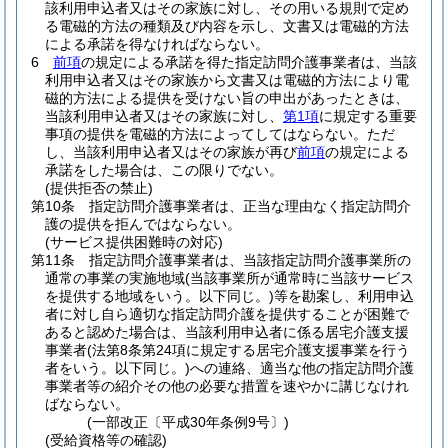
該利用申込者又はその家族に対し、その用いる規則で定め
る電磁的方法の種類及び内容を示し、文書又は電磁的方法
による承諾を得なければならない。
6
前項
の規定による承諾を得た指定訪問介護事業者は、当該
利用申込者又はその家族から文書又は電磁的方法により電
磁的方法による提供を受けない旨の申出があったときは、
当該利用申込者又はその家族に対し、
第1項
に規定する重要
事項の提供を電磁的方法によってしてはならない。
ただ
し、当該利用申込者又はその家族が再び
前項
の規定による
承諾をした場合は、この限りでない。
(提供拒否の禁止)
第10条
指定訪問介護事業者は、正当な理由なく指定訪問介
護の提供を拒んではならない。
(サービス提供困難時の対応)
第11条
指定訪問介護事業者は、当該指定訪問介護事業所の
通常の事業の実施地域
(当該事業所が通常時に当該サービス
を提供する地域をいう。以下同じ。)
等を勘案し、利用申込
者に対し自ら適切な指定訪問介護を提供することが困難で
あると認めた場合は、当該利用申込者に係る居宅介護支援
事業者
(法第8条第24項に規定する居宅介護支援事業を行う
者をいう。以下同じ。)
への連絡、適当な他の指定訪問介護
事業者等の紹介その他の必要な措置を速やかに講じなけれ
ばならない。
(一部改正〔平成30年条例9号〕)
(受給資格等の確認)