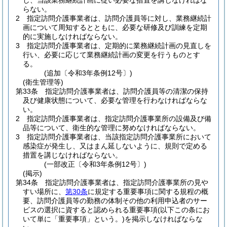
し、当該業務継続計画に従い必要な措置を講じなければな
らない。
2
指定訪問介護事業者は、訪問介護員等に対し、業務継続計
画について周知するとともに、必要な研修及び訓練を定期
的に実施しなければならない。
3
指定訪問介護事業者は、定期的に業務継続計画の見直しを
行い、必要に応じて業務継続計画の変更を行うものとす
る。
(追加〔令和3年条例12号〕)
(衛生管理等)
第33条
指定訪問介護事業者は、訪問介護員等の清潔の保持
及び健康状態について、必要な管理を行わなければならな
い。
2
指定訪問介護事業者は、指定訪問介護事業所の設備及び備
品等について、衛生的な管理に努めなければならない。
3
指定訪問介護事業者は、当該指定訪問介護事業所において
感染症が発生し、又はまん延しないように、規則で定める
措置を講じなければならない。
(一部改正〔令和3年条例12号〕)
(掲示)
第34条
指定訪問介護事業者は、指定訪問介護事業所の見や
すい場所に、
第30条
に規定する重要事項に関する規程の概
要、訪問介護員等の勤務の体制その他の利用申込者のサー
ビスの選択に資すると認められる重要事項
(以下この条にお
いて単に「重要事項」という。)
を掲示しなければならな