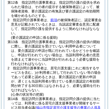
第12条
指定訪問介護事業者は、指定訪問介護の提供を求め
られた場合は、その者の提示する被保険者証によって、被
保険者資格、要介護認定の有無及び要介護認定の有効期間
を確かめるものとする。
2
指定訪問介護事業者は、
前項
の被保険者証に、認定審査会
意見が記載されているときは、当該認定審査会意見に配慮
して、指定訪問介護を提供するように努めなければならな
い。
(要介護認定の申請に係る援助)
第13条
指定訪問介護事業者は、指定訪問介護の提供の開始
に際し、要介護認定を受けていない利用申込者について
は、要介護認定の申請が既に行われているかどうかを確認
し、申請が行われていない場合は、当該利用申込者の意思
を踏まえて速やかに当該申請が行われるよう必要な援助を
行わなければならない。
2
指定訪問介護事業者は、居宅介護支援
(これに相当するサ
ービスを含む。)
が利用者に対して行われていない等の場合
であって必要と認めるときは、要介護認定の更新の申請
が、遅くとも当該利用者が受けている要介護認定の有効期
間が終了する30日前にはなされるよう、必要な援助を行わ
なければならない。
(心身の状況等の把握)
第14条
指定訪問介護事業者は、指定訪問介護の提供に当た
っては、利用者に係る居宅介護支援事業者が開催するサー
ビス担当者会議
(
福山市指定居宅介護支援等の事業の人員及