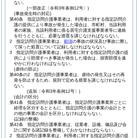
ない。
(一部改正〔令和3年条例12号〕)
(事故発生時の対応)
第40条
指定訪問介護事業者は、利用者に対する指定訪問介
護の提供により事故が発生した場合は、市町村、当該利用
者の家族、当該利用者に係る居宅介護支援事業者等に連絡
を行うとともに、必要な措置を講じなければならない。
2
指定訪問介護事業者は、
前項
の事故の状況及び事故に際し
て採った処置について記録しなければならない。
3
指定訪問介護事業者は、利用者に対する指定訪問介護の提
供により賠償すべき事故が発生した場合は、損害賠償を速
やかに行わなければならない。
(虐待の防止)
第40条の2
指定訪問介護事業者は、虐待の発生又はその再
発を防止するため、規則で定める措置を講じなければなら
ない。
(追加〔令和3年条例12号〕)
(会計の区分)
第41条
指定訪問介護事業者は、指定訪問介護事業所ごとに
経理を区分するとともに、指定訪問介護の事業の会計とそ
の他の事業の会計を区分しなければならない。
(記録の整備)
第42条
指定訪問介護事業者は、従業者、設備、備品及び会
計に関する諸記録を整備しておかなければならない。
2
指定訪問介護事業者は、利用者に対する指定訪問介護の提