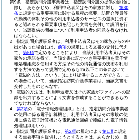
第9条
指定訪問介護事業者は、指定訪問介護の提供の開始に
際し、あらかじめ、利用申込者又はその家族に対し、
第30
条
に規定する重要事項に関する規程の概要、訪問介護員等
の勤務の体制その他の利用申込者のサービスの選択に資す
ると認められる重要事項を記した文書を交付して説明を行
い、当該提供の開始について利用申込者の同意を得なけれ
ばならない。
2
指定訪問介護事業者は、利用申込者又はその家族からの申
出があった場合には、
前項
の規定による文書の交付に代え
て、
第5項
で定めるところにより、当該利用申込者又はその
家族の承諾を得て、当該文書に記すべき重要事項を電子情
報処理組織を使用する方法その他の情報通信の技術を利用
する方法であって規則で定めるもの
(以下この条において
「電磁的方法」という。)
により提供することができる。
こ
の場合において、当該指定訪問介護事業者は、当該文書を
交付したものとみなす。
3
電磁的方法は、利用申込者又はその家族がファイルへの記
録を出力することにより文書を作成することができるもの
でなければならない。
4
第2項
の「電子情報処理組織」とは、指定訪問介護事業者
の使用に係る電子計算機と、利用申込者又はその家族の使
用に係る電子計算機とを電気通信回線で接続した電子情報
処理組織をいう。
5
指定訪問介護事業者は、
第2項
の規定により
第1項
に規定
する重要事項を提供しようとするときは、あらかじめ、当