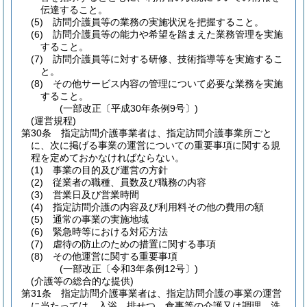
伝達すること。
(5)
訪問介護員等の業務の実施状況を把握すること。
(6)
訪問介護員等の能力や希望を踏まえた業務管理を実施
すること。
(7)
訪問介護員等に対する研修、技術指導等を実施するこ
と。
(8)
その他サービス内容の管理について必要な業務を実施
すること。
(一部改正〔平成30年条例9号〕)
(運営規程)
第30条
指定訪問介護事業者は、指定訪問介護事業所ごと
に、次に掲げる事業の運営についての重要事項に関する規
程を定めておかなければならない。
(1)
事業の目的及び運営の方針
(2)
従業者の職種、員数及び職務の内容
(3)
営業日及び営業時間
(4)
指定訪問介護の内容及び利用料その他の費用の額
(5)
通常の事業の実施地域
(6)
緊急時等における対応方法
(7)
虐待の防止のための措置に関する事項
(8)
その他運営に関する重要事項
(一部改正〔令和3年条例12号〕)
(介護等の総合的な提供)
第31条
指定訪問介護事業者は、指定訪問介護の事業の運営
に当たっては、入浴、排せつ、食事等の介護又は調理、洗