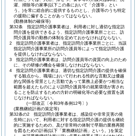
濯、掃除等の家事
(以下この条において「介護等」とい
う。)
を常に総合的に提供するものとし、介護等のうち特定
の援助に偏することがあってはならない。
(勤務体制の確保等)
第32条
指定訪問介護事業者は、利用者に対し適切な指定訪
問介護を提供できるよう、指定訪問介護事業所ごとに、訪
問介護員等の勤務の体制を定めておかなければならない。
2
指定訪問介護事業者は、指定訪問介護事業所ごとに、当該
指定訪問介護事業所の訪問介護員等によって指定訪問介護
を提供しなければならない。
3
指定訪問介護事業者は、訪問介護員等の資質の向上のため
に、その研修の機会を確保しなければならない。
4
指定訪問介護事業者は、適切な指定訪問介護の提供を確保
する観点から、職場において行われる性的な言動又は優越
的な関係を背景とした言動であって業務上必要かつ相当な
範囲を超えたものにより訪問介護員等の就業環境が害され
ることを防止するための方針の明確化等の必要な措置を講
じなければならない。
(一部改正〔令和3年条例12号〕)
(業務継続計画の策定等)
第32条の2
指定訪問介護事業者は、感染症や非常災害の発
生時において、利用者に対する指定訪問介護の提供を継続
的に実施するための、及び非常時の体制で早期の業務再開
を図るための計画
(以下「業務継続計画」という。)
を策定