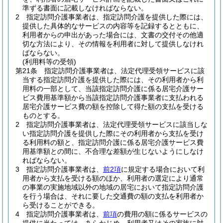
準ずる書面に記載しなければならない。
2
指定訪問介護事業者は、指定訪問介護を提供した際には、
提供した具体的なサービスの内容等を記録するとともに、
利用者からの申出があった場合には、文書の交付その他適
切な方法により、その情報を利用者に対して提供しなけれ
ばならない。
(利用料等の受領)
第21条
指定訪問介護事業者は、法定代理受領サービスに該
当する指定訪問介護を提供した際には、その利用者から利
用料の一部として、当該指定訪問介護に係る居宅介護サー
ビス費用基準額から当該指定訪問介護事業者に支払われる
居宅介護サービス費の額を控除して得た額の支払を受ける
ものとする。
2
指定訪問介護事業者は、法定代理受領サービスに該当しな
い指定訪問介護を提供した際にその利用者から支払を受け
る利用料の額と、指定訪問介護に係る居宅介護サービス費
用基準額との間に、不合理な差額が生じないようにしなけ
ればならない。
3
指定訪問介護事業者は、
前2項
に規定する場合において利
用者から支払を受ける額のほか、利用者の選定により通常
の事業の実施地域以外の地域の居宅において指定訪問介護
を行う場合は、それに要した交通費の額の支払を利用者か
ら受けることができる。
4
指定訪問介護事業者は、
前項
の費用の額に係るサービスの