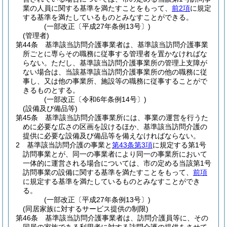
業の人員に関する基準を満たすことをもって、
前2項
に規定
する基準を満たしているものとみなすことができる。
(一部改正〔平成27年条例13号〕)
(管理者)
第44条
基準該当訪問介護事業者は、基準該当訪問介護事業
所ごとに専らその職務に従事する管理者を置かなければな
らない。
ただし、基準該当訪問介護事業所の管理上支障が
ない場合は、当該基準該当訪問介護事業所の他の職務に従
事し、又は他の事業所、施設等の職務に従事することがで
きるものとする。
(一部改正〔令和6年条例14号〕)
(設備及び備品等)
第45条
基準該当訪問介護事業所には、事業の運営を行うた
めに必要な広さの区画を設けるほか、基準該当訪問介護の
提供に必要な設備及び備品等を備えなければならない。
2
基準該当訪問介護の事業と
第43条第3項
に規定する第1号
訪問事業とが、同一の事業者により同一の事業所において
一体的に運営される場合については、市の定める当該第1号
訪問事業の設備に関する基準を満たすことをもって、
前項
に規定する基準を満たしているものとみなすことができ
る。
(一部改正〔平成27年条例13号〕)
(同居家族に対するサービス提供の制限)
第46条
基準該当訪問介護事業者は、訪問介護員等に、その