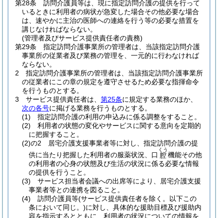
第28条
訪問介護員等は、現に指定訪問介護の提供を行って
いるときに利用者の病状が急変した場合その他必要な場合
は、速やかに主治の医師への連絡を行う等の必要な措置を
講じなければならない。
(管理者及びサービス提供責任者の責務)
第29条
指定訪問介護事業所の管理者は、当該指定訪問介護
事業所の従業者及び業務の管理を、一元的に行わなければ
ならない。
2
指定訪問介護事業所の管理者は、当該指定訪問介護事業所
の従業者にこの章の規定を遵守させるため必要な指揮命令
を行うものとする。
3
サービス提供責任者は、
第25条
に規定する業務のほか、
次の各号
に掲げる業務を行うものとする。
(1)
指定訪問介護の利用の申込みに係る調整をすること。
(2)
利用者の状態の変化やサービスに関する意向を定期的
に把握すること。
(2)の2
居宅介護支援事業者等に対し、指定訪問介護の提
くう
供に当たり把握した利用者の服薬状況、口
機能その他
腔
の利用者の心身の状態及び生活の状況に係る必要な情報
の提供を行うこと。
(3)
サービス担当者会議への出席等により、居宅介護支援
事業者等との連携を図ること。
(4)
訪問介護員等
(サービス提供責任者を除く。以下この
条において同じ。)
に対し、具体的な援助目標及び援助内
容を指示するとともに、利用者の状況についての情報を