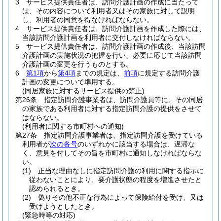
3
サービス提供責任者は、訪問介護計画の作成に当たって
は、その内容について利用者又はその家族に対して説明
し、利用者の同意を得なければならない。
4
サービス提供責任者は、訪問介護計画を作成した際には、
当該訪問介護計画を利用者に交付しなければならない。
5
サービス提供責任者は、訪問介護計画の作成後、当該訪問
介護計画の実施状況の把握を行い、必要に応じて当該訪問
介護計画の変更を行うものとする。
6
第1項
から
第4項
までの規定は、
前項
に規定する訪問介護
計画の変更について準用する。
(同居家族に対するサービス提供の禁止)
第26条
指定訪問介護事業者は、訪問介護員等に、その同居
の家族である利用者に対する指定訪問介護の提供をさせて
はならない。
(利用者に関する市町村への通知)
第27条
指定訪問介護事業者は、指定訪問介護を受けている
利用者が
次の各号
のいずれかに該当する場合は、遅滞な
く、意見を付してその旨を市町村に通知しなければならな
い。
(1)
正当な理由なしに指定訪問介護の利用に関する指示に
従わないことにより、要介護状態の程度を増進させたと
認められるとき。
(2)
偽りその他不正な行為によって保険給付を受け、又は
受けようとしたとき。
(緊急時等の対応)