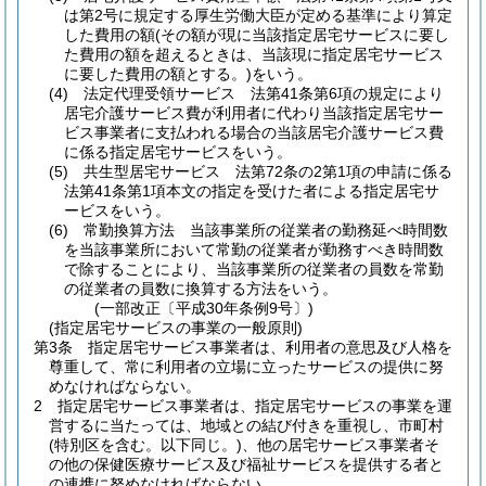
は第2号に規定する厚生労働大臣が定める基準により算定
した費用の額
(その額が現に当該指定居宅サービスに要し
た費用の額を超えるときは、当該現に指定居宅サービス
に要した費用の額とする。)
をいう。
(4)
法定代理受領サービス 法第41条第6項の規定により
居宅介護サービス費が利用者に代わり当該指定居宅サー
ビス事業者に支払われる場合の当該居宅介護サービス費
に係る指定居宅サービスをいう。
(5)
共生型居宅サービス 法第72条の2第1項の申請に係る
法第41条第1項本文の指定を受けた者による指定居宅サ
ービスをいう。
(6)
常勤換算方法 当該事業所の従業者の勤務延べ時間数
を当該事業所において常勤の従業者が勤務すべき時間数
で除することにより、当該事業所の従業者の員数を常勤
の従業者の員数に換算する方法をいう。
(一部改正〔平成30年条例9号〕)
(指定居宅サービスの事業の一般原則)
第3条
指定居宅サービス事業者は、利用者の意思及び人格を
尊重して、常に利用者の立場に立ったサービスの提供に努
めなければならない。
2
指定居宅サービス事業者は、指定居宅サービスの事業を運
営するに当たっては、地域との結び付きを重視し、市町村
(特別区を含む。以下同じ。)
、他の居宅サービス事業者そ
の他の保健医療サービス及び福祉サービスを提供する者と
の連携に努めなければならない。