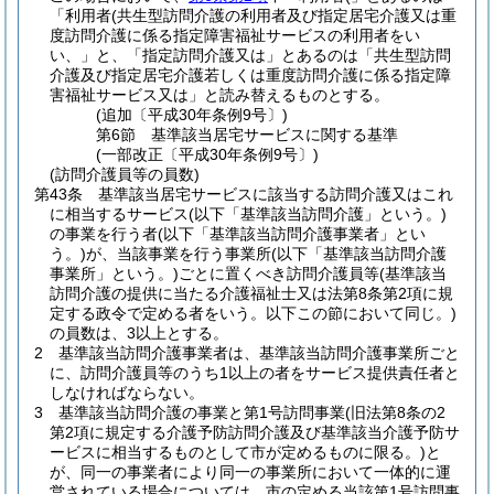
「利用者(共生型訪問介護の利用者及び指定居宅介護又は重
度訪問介護に係る指定障害福祉サービスの利用者をい
い、」と、「指定訪問介護又は」とあるのは「共生型訪問
介護及び指定居宅介護若しくは重度訪問介護に係る指定障
害福祉サービス又は」と読み替えるものとする。
(追加〔平成30年条例9号〕)
第6節
基準該当居宅サービスに関する基準
(一部改正〔平成30年条例9号〕)
(訪問介護員等の員数)
第43条
基準該当居宅サービスに該当する訪問介護又はこれ
に相当するサービス
(以下「基準該当訪問介護」という。)
の事業を行う者
(以下「基準該当訪問介護事業者」とい
う。)
が、当該事業を行う事業所
(以下「基準該当訪問介護
事業所」という。)
ごとに置くべき訪問介護員等
(基準該当
訪問介護の提供に当たる介護福祉士又は法第8条第2項に規
定する政令で定める者をいう。以下この節において同じ。)
の員数は、3以上とする。
2
基準該当訪問介護事業者は、基準該当訪問介護事業所ごと
に、訪問介護員等のうち1以上の者をサービス提供責任者と
しなければならない。
3
基準該当訪問介護の事業と第1号訪問事業
(旧法第8条の2
第2項に規定する介護予防訪問介護及び基準該当介護予防サ
ービスに相当するものとして市が定めるものに限る。)
と
が、同一の事業者により同一の事業所において一体的に運
営されている場合については、市の定める当該第1号訪問事