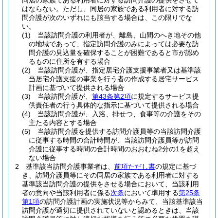
同居の家族である利用者に対する訪問介護の提供をさせて
はならない。
ただし、同居の家族である利用者に対する訪
問介護が次のいずれにも該当する場合は、この限りでな
い。
(1)
当該訪問介護の利用者が、離島、山間のへき地その他
の地域であって、指定訪問介護のみによっては必要な訪
問介護の見込量を確保することが困難であると市が認め
るものに住所を有する場合
(2)
当該訪問介護が、指定居宅介護支援事業者又は基準該
当居宅介護支援の事業を行う者の作成する居宅サービス
計画に基づいて提供される場合
(3)
当該訪問介護が、
第43条第2項
に規定するサービス提
供責任者の行う具体的な指示に基づいて提供される場合
(4)
当該訪問介護が、入浴、排せつ、食事等の介護をその
主たる内容とする場合
(5)
当該訪問介護を提供する訪問介護員等の当該訪問介護
に従事する時間の合計時間が、当該訪問介護員等が訪問
介護に従事する時間の合計時間のおおむね2分の1を超え
ない場合
2
基準該当訪問介護事業者は、
前項ただし書
の規定に基づ
き、訪問介護員等にその同居の家族である利用者に対する
基準該当訪問介護の提供をさせる場合において、当該利用
者の意向や当該利用者に係る
次条
において準用する
第25条
第1項
の訪問介護計画の実施状況等からみて、当該基準該当
訪問介護が適切に提供されていないと認めるときは、当該