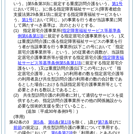
いう。)
第5条第3項に規定する重度訪問介護をいう。
第1号
において同じ。)
に係る指定障害福祉サービス
(障害者総合
支援法第29条第1項に規定する指定障害福祉サービスをい
う。
第1号
において同じ。)
の事業を行う者が当該事業に関
して満たすべき基準は、次のとおりとする。
(1)
指定居宅介護事業所
(
指定障害福祉サービス等基準条
例第6条第1項
に規定する指定居宅介護事業所をいう。)
又
は重度訪問介護に係る指定障害福祉サービスの事業を行
う者が当該事業を行う事業所
(以下この号において「指定
居宅介護事業所等」という。)
の従業者の員数が、当該指
定居宅介護事業所等が提供する指定居宅介護
(
指定障害福
祉サービス等基準条例第5条第1項
に規定する指定居宅介
護をいう。)
又は重度訪問介護
(以下この号において「指
定居宅介護等」という。)
の利用者の数を指定居宅介護等
の利用者及び共生型訪問介護の利用者の数の合計数であ
るとした場合における当該指定居宅介護事業所等として
必要とされる数以上であること。
(2)
共生型訪問介護の利用者に対して適切なサービスを提
供するため、指定訪問介護事業所その他の関係施設から
必要な技術的支援を受けていること。
(追加〔平成30年条例9号〕)
(準用)
第42条の3
第5条
、
第6条
(
第1項
を除く。)
及び
第7条
並びに
前節
の規定は、共生型訪問介護の事業について準用する。
この場合において、
第6条第2項
中「利用者(」とあるのは