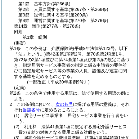
第1節
基本方針
(第266条)
第2節
人員に関する基準
(第267条・第268条)
第3節
設備に関する基準
(第269条)
第4節
運営に関する基準
(第270条―第276条)
第14章
雑則
(第277条・第278条)
附則
第1章
総則
(趣旨)
第1条
この条例は、介護保険法
(平成9年法律第123号。以下
「法」という。)
第42条第1項第2号、第70条第2項第1号、
第72条の2第1項並びに第74条第1項及び第2項の規定に基づ
き、指定居宅サービス事業者の指定に係る申請者の要件並
びに指定居宅サービス等の事業の人員、設備及び運営に関
する基準を定めるものとする。
(一部改正〔平成30年条例9号〕)
(定義)
第2条
この条例で使用する用語は、法で使用する用語の例に
よる。
2
この条例において、
次の各号
に掲げる用語の意義は、それ
ぞれ
当該各号
に定めるところによる。
(1)
居宅サービス事業者 居宅サービス事業を行う者をい
う。
(2)
利用料 法第41条第1項に規定する居宅介護サービス
費の支給の対象となる費用に係る対価をいう。
(3)
居宅介護サービス費用基準額 法第41条第4項第1号又