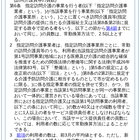
(訪問介護員等の員数)
第6条
指定訪問介護の事業を行う者
(以下「指定訪問介護事
業者」という。)
が当該事業を行う事業所
(以下「指定訪問
介護事業所」という。)
ごとに置くべき訪問介護員等
(指定
訪問介護の提供に当たる介護福祉士又は法第8条第2項に規
定する政令で定める者をいう。以下この節から
第4節
までに
おいて同じ。)
の員数は、常勤換算方法で、2.5以上とす
る。
2
指定訪問介護事業者は、指定訪問介護事業所ごとに、常勤
の訪問介護員等のうち、利用者
(当該指定訪問介護事業者が
第1号訪問事業
(地域における医療及び介護の総合的な確保
を推進するための関係法律の整備等に関する法律
(平成26年
法律第83号。以下「整備法」という。)
第5条の規定による
改正前の法
(以下「旧法」という。)
第8条の2第2項に規定す
る介護予防訪問介護に相当するものとして市が定めるもの
に限る。)
に係る指定事業者の指定を併せて受け、かつ、指
定訪問介護の事業と当該第1号訪問事業とが同一の事業所に
おいて一体的に運営されている場合にあっては、当該事業
所における指定訪問介護又は当該第1号訪問事業の利用者。
以下この条において同じ。)
の数が40又はその端数を増すご
とに1人以上の者をサービス提供責任者としなければならな
い。
この場合において、当該サービス提供責任者の員数に
ついては、利用者の数に応じて常勤換算方法によることが
できる。
3
前項
の利用者の数は、前3月の平均値とする。
ただし、新