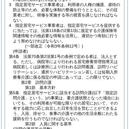
3
指定居宅サービス事業者は、利用者の人権の擁護、虐待の
防止等のため、必要な体制の整備を行うとともに、その従
業者に対し、研修を実施する等の措置を講じなければなら
ない。
4
指定居宅サービス事業者は、指定居宅サービスを提供する
に当たっては、法第118条の2第1項に規定する介護保険等
関連情報その他必要な情報を活用し、適切かつ有効に行う
よう努めなければならない。
(一部改正〔令和3年条例12号〕)
(申請者)
第4条
法第70条第2項第1号の条例で定める者は、法人とす
る。
ただし、病院等により行われる居宅療養管理指導又は
病院若しくは診療所により行われる訪問看護、訪問リハビ
リテーション、通所リハビリテーション若しくは短期入所
療養介護に係る指定の申請にあっては、この限りでない。
第2章
訪問介護
第1節
基本方針
第5条
指定居宅サービスに該当する訪問介護
(以下「指定訪
問介護」という。)
の事業は、要介護状態となった場合にお
いても、その利用者が可能な限りその居宅において、その
有する能力に応じ自立した日常生活を営むことができるよ
う、入浴、排せつ、食事の介護その他の生活全般にわたる
援助を行うものでなければならない。
第2節
人員に関する基準