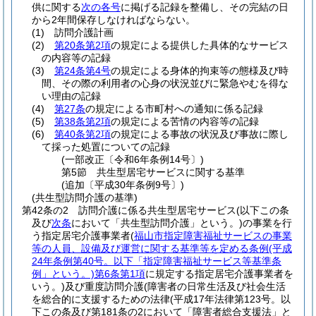
供に関する
次の各号
に掲げる記録を整備し、その完結の日
から2年間保存しなければならない。
(1)
訪問介護計画
(2)
第20条第2項
の規定による提供した具体的なサービス
の内容等の記録
(3)
第24条第4号
の規定による身体的拘束等の態様及び時
間、その際の利用者の心身の状況並びに緊急やむを得な
い理由の記録
(4)
第27条
の規定による市町村への通知に係る記録
(5)
第38条第2項
の規定による苦情の内容等の記録
(6)
第40条第2項
の規定による事故の状況及び事故に際し
て採った処置についての記録
(一部改正〔令和6年条例14号〕)
第5節
共生型居宅サービスに関する基準
(追加〔平成30年条例9号〕)
(共生型訪問介護の基準)
第42条の2
訪問介護に係る共生型居宅サービス
(以下この条
及び
次条
において「共生型訪問介護」という。)
の事業を行
う指定居宅介護事業者
(
福山市指定障害福祉サービスの事業
等の人員、設備及び運営に関する基準等を定める条例
(平成
24年条例第40号。以下「指定障害福祉サービス等基準条
例」という。)
第6条第1項
に規定する指定居宅介護事業者を
いう。)
及び重度訪問介護
(障害者の日常生活及び社会生活
を総合的に支援するための法律
(平成17年法律第123号。以
下この条及び第181条の2において「障害者総合支援法」と