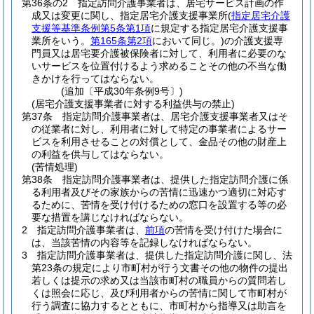
第36条の2
指定訪問介護事業者は、居宅サービス計画の作
成又は変更に関し、指定居宅介護支援事業所
(
指定居宅介護
支援等基準条例第5条第1項
に規定する指定居宅介護支援事
業所をいう。
第165条第2項
において同じ。)
の介護支援専
門員又は居宅要介護被保険者に対して、利用者に必要のな
いサービスを位置付けるよう求めることその他の不当な働
きかけを行ってはならない。
(追加〔平成30年条例9号〕)
(居宅介護支援事業者に対する利益供与の禁止)
第37条
指定訪問介護事業者は、居宅介護支援事業者又はそ
の従業者に対し、利用者に対して特定の事業者によるサー
ビスを利用させることの対償として、金品その他の財産上
の利益を供与してはならない。
(苦情処理)
第38条
指定訪問介護事業者は、提供した指定訪問介護に係
る利用者及びその家族からの苦情に迅速かつ適切に対応す
るために、苦情を受け付けるための窓口を設置する等の必
要な措置を講じなければならない。
2
指定訪問介護事業者は、
前項
の苦情を受け付けた場合に
は、当該苦情の内容等を記録しなければならない。
3
指定訪問介護事業者は、提供した指定訪問介護に関し、法
第23条の規定により市町村が行う文書その他の物件の提出
若しくは提示の求め又は当該市町村の職員からの質問若し
くは照会に応じ、及び利用者からの苦情に関して市町村が
行う調査に協力するとともに、市町村から指導又は助言を