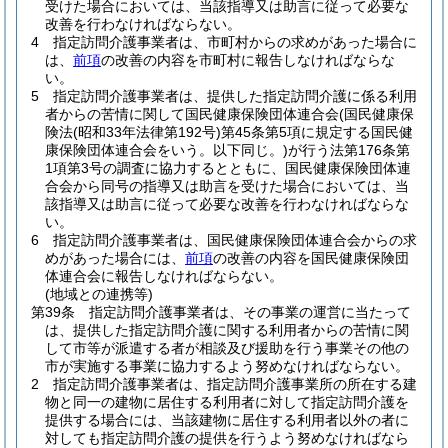
受けた場合においては、当該指導又は助言に従って必要な
改善を行わなければならない。
4
指定訪問介護事業者は、市町村からの求めがあった場合に
は、
前項
の改善の内容を市町村に報告しなければならな
い。
5
指定訪問介護事業者は、提供した指定訪問介護に係る利用
者からの苦情に関して国民健康保険団体連合会
(国民健康保
険法
(昭和33年法律第192号)
第45条第5項に規定する国民健
康保険団体連合会をいう。以下同じ。)
が行う法第176条第
1項第3号の調査に協力するとともに、国民健康保険団体連
合会から同号の指導又は助言を受けた場合においては、当
該指導又は助言に従って必要な改善を行わなければならな
い。
6
指定訪問介護事業者は、国民健康保険団体連合会からの求
めがあった場合には、
前項
の改善の内容を国民健康保険団
体連合会に報告しなければならない。
(地域との連携等)
第39条
指定訪問介護事業者は、その事業の運営に当たって
は、提供した指定訪問介護に関する利用者からの苦情に関
して市等が派遣する者が相談及び援助を行う事業その他の
市が実施する事業に協力するよう努めなければならない。
2
指定訪問介護事業者は、指定訪問介護事業所の所在する建
物と同一の建物に居住する利用者に対して指定訪問介護を
提供する場合には、当該建物に居住する利用者以外の者に
対しても指定訪問介護の提供を行うよう努めなければなら