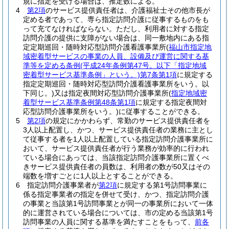
規に指定を受ける場合は、推定数による。
4
第2項
のサービス提供責任者は、介護福祉士その他市長が
定める者であって、専ら指定訪問介護に従事するものをも
って充てなければならない。
ただし、利用者に対する指定
訪問介護の提供に支障がない場合は、同一敷地内にある指
定定期巡回・随時対応型訪問介護看護事業所
(
福山市指定地
域密着型サービスの事業の人員、設備及び運営に関する基
準等を定める条例
(平成24年条例第47号。以下「指定地域
密着型サービス基準条例」という。)
第7条第1項
に規定する
指定定期巡回・随時対応型訪問介護看護事業所をいう。以
下同じ。)
又は指定夜間対応型訪問介護事業所
(
指定地域密
着型サービス基準条例第48条第1項
に規定する指定夜間対
応型訪問介護事業所をいう。)
に従事することができる。
5
第2項
の規定にかかわらず、常勤のサービス提供責任者を
3人以上配置し、かつ、サービス提供責任者の業務に主とし
て従事する者を1人以上配置している指定訪問介護事業所に
おいて、サービス提供責任者が行う業務が効率的に行われ
ている場合にあっては、当該指定訪問介護事業所に置くべ
きサービス提供責任者の員数は、利用者の数が50又はその
端数を増すごとに1人以上とすることができる。
6
指定訪問介護事業者が
第2項
に規定する第1号訪問事業に
係る指定事業者の指定を併せて受け、かつ、指定訪問介護
の事業と当該第1号訪問事業とが同一の事業所において一体
的に運営されている場合については、市の定める当該第1号
訪問事業の人員に関する基準を満たすことをもって、
前各