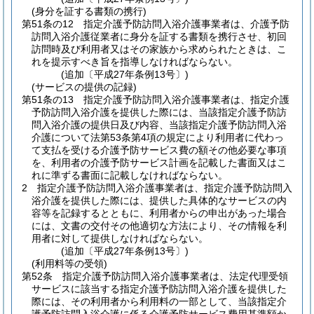
(身分を証する書類の携行)
第51条の12
指定介護予防訪問入浴介護事業者は、介護予防
訪問入浴介護従業者に身分を証する書類を携行させ、初回
訪問時及び利用者又はその家族から求められたときは、こ
れを提示すべき旨を指導しなければならない。
(追加〔平成27年条例13号〕)
(サービスの提供の記録)
第51条の13
指定介護予防訪問入浴介護事業者は、指定介護
予防訪問入浴介護を提供した際には、当該指定介護予防訪
問入浴介護の提供日及び内容、当該指定介護予防訪問入浴
介護について法第53条第4項の規定により利用者に代わっ
て支払を受ける介護予防サービス費の額その他必要な事項
を、利用者の介護予防サービス計画を記載した書面又はこ
れに準ずる書面に記載しなければならない。
2
指定介護予防訪問入浴介護事業者は、指定介護予防訪問入
浴介護を提供した際には、提供した具体的なサービスの内
容等を記録するとともに、利用者からの申出があった場合
には、文書の交付その他適切な方法により、その情報を利
用者に対して提供しなければならない。
(追加〔平成27年条例13号〕)
(利用料等の受領)
第52条
指定介護予防訪問入浴介護事業者は、法定代理受領
サービスに該当する指定介護予防訪問入浴介護を提供した
際には、その利用者から利用料の一部として、当該指定介