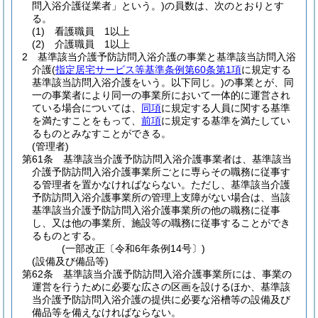
問入浴介護従業者」という。)
の員数は、次のとおりとす
る。
(1)
看護職員 1以上
(2)
介護職員 1以上
2
基準該当介護予防訪問入浴介護の事業と基準該当訪問入浴
介護
(
指定居宅サービス等基準条例第60条第1項
に規定する
基準該当訪問入浴介護をいう。以下同じ。)
の事業とが、同
一の事業者により同一の事業所において一体的に運営され
ている場合については、
同項
に規定する人員に関する基準
を満たすことをもって、
前項
に規定する基準を満たしてい
るものとみなすことができる。
(管理者)
第61条
基準該当介護予防訪問入浴介護事業者は、基準該当
介護予防訪問入浴介護事業所ごとに専らその職務に従事す
る管理者を置かなければならない。
ただし、基準該当介護
予防訪問入浴介護事業所の管理上支障がない場合は、当該
基準該当介護予防訪問入浴介護事業所の他の職務に従事
し、又は他の事業所、施設等の職務に従事することができ
るものとする。
(一部改正〔令和6年条例14号〕)
(設備及び備品等)
第62条
基準該当介護予防訪問入浴介護事業所には、事業の
運営を行うために必要な広さの区画を設けるほか、基準該
当介護予防訪問入浴介護の提供に必要な浴槽等の設備及び
備品等を備えなければならない。