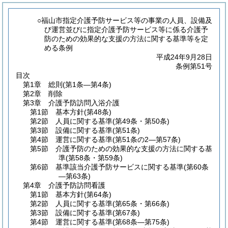
○福山市指定介護予防サービス等の事業の人員、設備及
び運営並びに指定介護予防サービス等に係る介護予
防のための効果的な支援の方法に関する基準等を定
める条例
平成24年9月28日
条例第51号
目次
第1章
総則
(第1条―第4条)
第2章
削除
第3章
介護予防訪問入浴介護
第1節
基本方針
(第48条)
第2節
人員に関する基準
(第49条・第50条)
第3節
設備に関する基準
(第51条)
第4節
運営に関する基準
(第51条の2―第57条)
第5節
介護予防のための効果的な支援の方法に関する基
準
(第58条・第59条)
第6節
基準該当介護予防サービスに関する基準
(第60条
―第63条)
第4章
介護予防訪問看護
第1節
基本方針
(第64条)
第2節
人員に関する基準
(第65条・第66条)
第3節
設備に関する基準
(第67条)
第4節
運営に関する基準
(第68条―第75条)