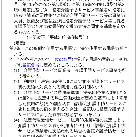
号、第115条の2の2第1項並びに第115条の4第1項及び第2
項の規定に基づき、指定介護予防サービス事業者の指定に
係る申請者の要件並びに指定介護予防サービス等の事業の
人員、設備及び運営並びに指定介護予防サービス等に係る
介護予防のための効果的な支援の方法に関する基準を定め
るものとする。
(一部改正〔平成30年条例9号〕)
(定義)
第2条
この条例で使用する用語は、法で使用する用語の例に
よる。
2
この条例において、
次の各号
に掲げる用語の意義は、それ
ぞれ
当該各号
に定めるところによる。
(1)
介護予防サービス事業者 介護予防サービス事業を行
う者をいう。
(2)
利用料 法第53条第1項に規定する介護予防サービス
費の支給の対象となる費用に係る対価をいう。
(3)
介護予防サービス費用基準額 法第53条第2項第1号又
は第2号に規定する厚生労働大臣が定める基準により算定
した費用の額
(その額が現に当該指定介護予防サービスに
要した費用の額を超えるときは、当該現に指定介護予防
サービスに要した費用の額とする。)
をいう。
(4)
法定代理受領サービス 法第53条第4項の規定により
介護予防サービス費が利用者に代わり当該指定介護予防
サービス事業者に支払われる場合の当該介護予防サービ
ス費に係る指定介護予防サービスをいう。