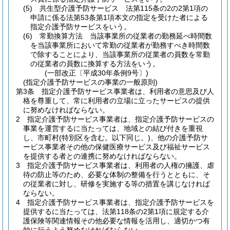
(5)
共生型介護予防サービス 法第115条の2の2第1項の
申請に係る法第53条第1項本文の指定を受けた者による
指定介護予防サービスをいう。
(6)
常勤換算方法 当該事業所の従業者の勤務延べ時間数
を当該事業所において常勤の従業者が勤務すべき時間数
で除することにより、当該事業所の従業者の員数を常勤
の従業者の員数に換算する方法をいう。
(一部改正〔平成30年条例9号〕)
(指定介護予防サービスの事業の一般原則)
第3条
指定介護予防サービス事業者は、利用者の意思及び人
格を尊重して、常に利用者の立場に立ったサービスの提供
に努めなければならない。
2
指定介護予防サービス事業者は、指定介護予防サービスの
事業を運営するに当たっては、地域との結び付きを重視
し、市町村
(特別区を含む。以下同じ。)
、他の介護予防サ
ービス事業者その他の保健医療サービス及び福祉サービス
を提供する者との連携に努めなければならない。
3
指定介護予防サービス事業者は、利用者の人権の擁護、虐
待の防止等のため、必要な体制の整備を行うとともに、そ
の従業者に対し、研修を実施する等の措置を講じなければ
ならない。
4
指定介護予防サービス事業者は、指定介護予防サービスを
提供するに当たっては、法第118条の2第1項に規定する介
護保険等関連情報その他必要な情報を活用し、適切かつ有