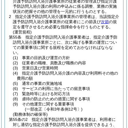
介護予防訪問入浴介護事業所の従業者の管理及び指定介護
予防訪問入浴介護の利用の申込みに係る調整、業務の実施
状況の把握その他の管理を一元的に行うものとする。
2
指定介護予防訪問入浴介護事業所の管理者は、当該指定介
護予防訪問入浴介護事業所の従業者にこの節及び
次節
の規
定を遵守させるため必要な指揮命令を行うものとする。
(運営規程)
第55条
指定介護予防訪問入浴介護事業者は、指定介護予防
訪問入浴介護事業所ごとに、次に掲げる事業の運営につい
ての重要事項に関する規程を定めておかなければならな
い。
(1)
事業の目的及び運営の方針
(2)
従業者の職種、員数及び職務の内容
(3)
営業日及び営業時間
(4)
指定介護予防訪問入浴介護の内容及び利用料その他の
費用の額
(5)
通常の事業の実施地域
(6)
サービスの利用に当たっての留意事項
(7)
緊急時等における対応方法
(8)
虐待の防止のための措置に関する事項
(9)
その他運営に関する重要事項
(一部改正〔令和3年条例12号〕)
(勤務体制の確保等)
第55条の2
指定介護予防訪問入浴介護事業者は、利用者に
対し適切な指定介護予防訪問入浴介護を提供できるよう、