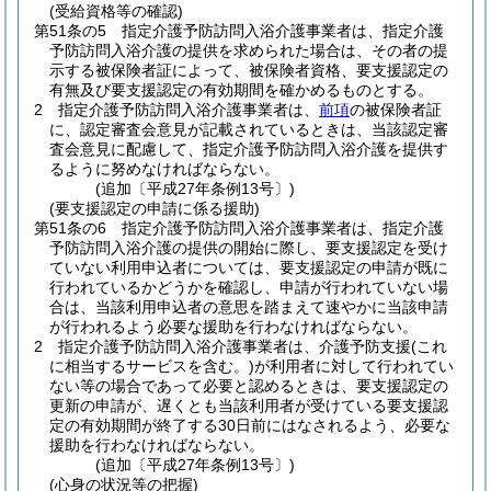
(受給資格等の確認)
第51条の5
指定介護予防訪問入浴介護事業者は、指定介護
予防訪問入浴介護の提供を求められた場合は、その者の提
示する被保険者証によって、被保険者資格、要支援認定の
有無及び要支援認定の有効期間を確かめるものとする。
2
指定介護予防訪問入浴介護事業者は、
前項
の被保険者証
に、認定審査会意見が記載されているときは、当該認定審
査会意見に配慮して、指定介護予防訪問入浴介護を提供す
るように努めなければならない。
(追加〔平成27年条例13号〕)
(要支援認定の申請に係る援助)
第51条の6
指定介護予防訪問入浴介護事業者は、指定介護
予防訪問入浴介護の提供の開始に際し、要支援認定を受け
ていない利用申込者については、要支援認定の申請が既に
行われているかどうかを確認し、申請が行われていない場
合は、当該利用申込者の意思を踏まえて速やかに当該申請
が行われるよう必要な援助を行わなければならない。
2
指定介護予防訪問入浴介護事業者は、介護予防支援
(これ
に相当するサービスを含む。)
が利用者に対して行われてい
ない等の場合であって必要と認めるときは、要支援認定の
更新の申請が、遅くとも当該利用者が受けている要支援認
定の有効期間が終了する30日前にはなされるよう、必要な
援助を行わなければならない。
(追加〔平成27年条例13号〕)
(心身の状況等の把握)