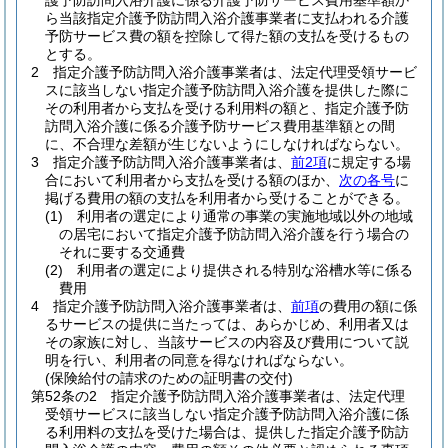
護予防訪問入浴介護に係る介護予防サービス費用基準額か
ら当該指定介護予防訪問入浴介護事業者に支払われる介護
予防サービス費の額を控除して得た額の支払を受けるもの
とする。
2
指定介護予防訪問入浴介護事業者は、法定代理受領サービ
スに該当しない指定介護予防訪問入浴介護を提供した際に
その利用者から支払を受ける利用料の額と、指定介護予防
訪問入浴介護に係る介護予防サービス費用基準額との間
に、不合理な差額が生じないようにしなければならない。
3
指定介護予防訪問入浴介護事業者は、
前2項
に規定する場
合において利用者から支払を受ける額のほか、
次の各号
に
掲げる費用の額の支払を利用者から受けることができる。
(1)
利用者の選定により通常の事業の実施地域以外の地域
の居宅において指定介護予防訪問入浴介護を行う場合の
それに要する交通費
(2)
利用者の選定により提供される特別な浴槽水等に係る
費用
4
指定介護予防訪問入浴介護事業者は、
前項
の費用の額に係
るサービスの提供に当たっては、あらかじめ、利用者又は
その家族に対し、当該サービスの内容及び費用について説
明を行い、利用者の同意を得なければならない。
(保険給付の請求のための証明書の交付)
第52条の2
指定介護予防訪問入浴介護事業者は、法定代理
受領サービスに該当しない指定介護予防訪問入浴介護に係
る利用料の支払を受けた場合は、提供した指定介護予防訪