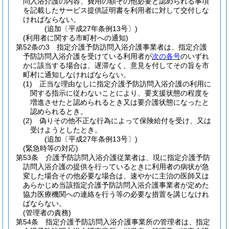
問入浴介護の内容、費用の額その他必要と認められる事項
を記載したサービス提供証明書を利用者に対して交付しな
ければならない。
(追加〔平成27年条例13号〕)
(利用者に関する市町村への通知)
第52条の3
指定介護予防訪問入浴介護事業者は、指定介護
予防訪問入浴介護を受けている利用者が
次の各号
のいずれ
かに該当する場合は、遅滞なく、意見を付してその旨を市
町村に通知しなければならない。
(1)
正当な理由なしに指定介護予防訪問入浴介護の利用に
関する指示に従わないことにより、要支援状態の程度を
増進させたと認められるとき又は要介護状態になったと
認められるとき。
(2)
偽りその他不正な行為によって保険給付を受け、又は
受けようとしたとき。
(追加〔平成27年条例13号〕)
(緊急時等の対応)
第53条
介護予防訪問入浴介護従業者は、現に指定介護予防
訪問入浴介護の提供を行っているときに利用者の病状が急
変した場合その他必要な場合は、速やかに主治の医師又は
あらかじめ当該指定介護予防訪問入浴介護事業者が定めた
協力医療機関への連絡を行う等の必要な措置を講じなけれ
ばならない。
(管理者の責務)
第54条
指定介護予防訪問入浴介護事業所の管理者は、指定