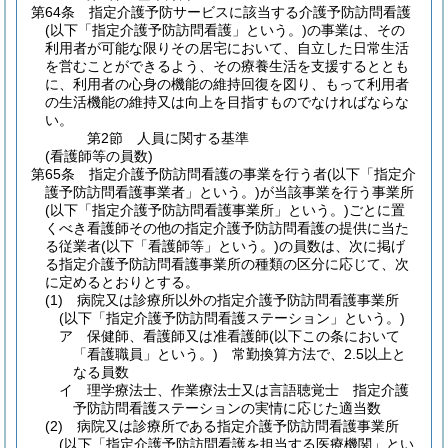
第64条
指定介護予防サービスに該当する介護予防訪問看護
(以下「指定介護予防訪問看護」という。)
の事業は、その
利用者が可能な限りその居宅において、自立した日常生活
を営むことができるよう、その療養生活を支援するととも
に、利用者の心身の機能の維持回復を図り、もって利用者
の生活機能の維持又は向上を目指すものでなければならな
い。
第2節
人員に関する基準
(看護師等の員数)
第65条
指定介護予防訪問看護の事業を行う者
(以下「指定介
護予防訪問看護事業者」という。)
が当該事業を行う事業所
(以下「指定介護予防訪問看護事業所」という。)
ごとに置
くべき看護師その他の指定介護予防訪問看護の提供に当た
る従業者
(以下「看護師等」という。)
の員数は、次に掲げ
る指定介護予防訪問看護事業所の種類の区分に応じて、次
に定めるとおりとする。
(1)
病院又は診療所以外の指定介護予防訪問看護事業所
(以下「指定介護予防訪問看護ステーション」という。)
ア
保健師、看護師又は准看護師
(以下この条において
「看護職員」という。)
常勤換算方法で、2.5以上と
なる員数
イ
理学療法士、作業療法士又は言語聴覚士 指定介護
予防訪問看護ステーションの実情に応じた適当数
(2)
病院又は診療所である指定介護予防訪問看護事業所
(以下「指定介護予防訪問看護を担当する医療機関」とい