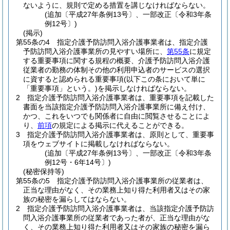
ないように、規則で定める措置を講じなければならない。
(追加〔平成27年条例13号〕、一部改正〔令和3年条
例12号〕)
(掲示)
第55条の4
指定介護予防訪問入浴介護事業者は、指定介護
予防訪問入浴介護事業所の見やすい場所に、
第55条
に規定
する重要事項に関する規程の概要、介護予防訪問入浴介護
従業者の勤務の体制その他の利用申込者のサービスの選択
に資すると認められる重要事項
(以下この条において単に
「重要事項」という。)
を掲示しなければならない。
2
指定介護予防訪問入浴介護事業者は、重要事項を記載した
書面を当該指定介護予防訪問入浴介護事業所に備え付け、
かつ、これをいつでも関係者に自由に閲覧させることによ
り、
前項
の規定による掲示に代えることができる。
3
指定介護予防訪問入浴介護事業者は、原則として、重要事
項をウェブサイトに掲載しなければならない。
(追加〔平成27年条例13号〕、一部改正〔令和3年条
例12号・6年14号〕)
(秘密保持等)
第55条の5
指定介護予防訪問入浴介護事業所の従業者は、
正当な理由がなく、その業務上知り得た利用者又はその家
族の秘密を漏らしてはならない。
2
指定介護予防訪問入浴介護事業者は、当該指定介護予防訪
問入浴介護事業所の従業者であった者が、正当な理由がな
く、その業務上知り得た利用者又はその家族の秘密を漏ら