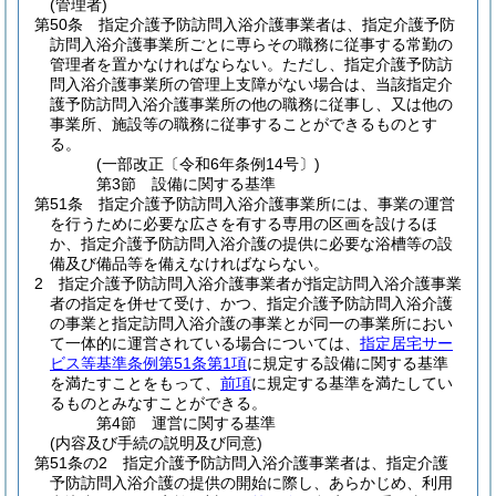
(管理者)
第50条
指定介護予防訪問入浴介護事業者は、指定介護予防
訪問入浴介護事業所ごとに専らその職務に従事する常勤の
管理者を置かなければならない。
ただし、指定介護予防訪
問入浴介護事業所の管理上支障がない場合は、当該指定介
護予防訪問入浴介護事業所の他の職務に従事し、又は他の
事業所、施設等の職務に従事することができるものとす
る。
(一部改正〔令和6年条例14号〕)
第3節
設備に関する基準
第51条
指定介護予防訪問入浴介護事業所には、事業の運営
を行うために必要な広さを有する専用の区画を設けるほ
か、指定介護予防訪問入浴介護の提供に必要な浴槽等の設
備及び備品等を備えなければならない。
2
指定介護予防訪問入浴介護事業者が指定訪問入浴介護事業
者の指定を併せて受け、かつ、指定介護予防訪問入浴介護
の事業と指定訪問入浴介護の事業とが同一の事業所におい
て一体的に運営されている場合については、
指定居宅サー
ビス等基準条例第51条第1項
に規定する設備に関する基準
を満たすことをもって、
前項
に規定する基準を満たしてい
るものとみなすことができる。
第4節
運営に関する基準
(内容及び手続の説明及び同意)
第51条の2
指定介護予防訪問入浴介護事業者は、指定介護
予防訪問入浴介護の提供の開始に際し、あらかじめ、利用