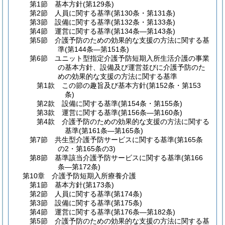
第1節
基本方針
(第129条)
第2節
人員に関する基準
(第130条・第131条)
第3節
設備に関する基準
(第132条・第133条)
第4節
運営に関する基準
(第134条―第143条)
第5節
介護予防のための効果的な支援の方法に関する基
準
(第144条―第151条)
第6節
ユニット型指定介護予防短期入所生活介護の事業
の基本方針、設備及び運営並びに介護予防のた
めの効果的な支援の方法に関する基準
第1款
この節の趣旨及び基本方針
(第152条・第153
条)
第2款
設備に関する基準
(第154条・第155条)
第3款
運営に関する基準
(第156条―第160条)
第4款
介護予防のための効果的な支援の方法に関する
基準
(第161条―第165条)
第7節
共生型介護予防サービスに関する基準
(第165条
の2・第165条の3)
第8節
基準該当介護予防サービスに関する基準
(第166
条―第172条)
第10章
介護予防短期入所療養介護
第1節
基本方針
(第173条)
第2節
人員に関する基準
(第174条)
第3節
設備に関する基準
(第175条)
第4節
運営に関する基準
(第176条―第182条)
第5節
介護予防のための効果的な支援の方法に関する基