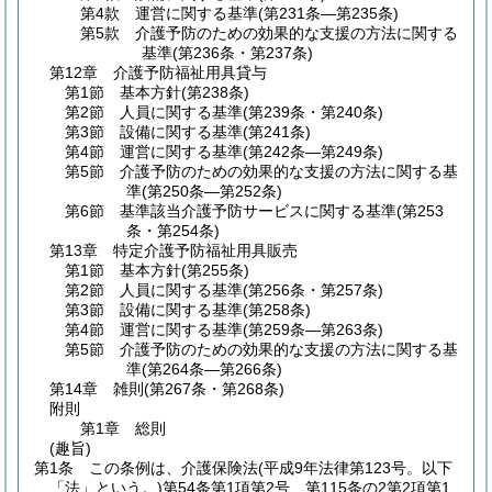
第4款
運営に関する基準
(第231条―第235条)
第5款
介護予防のための効果的な支援の方法に関する
基準
(第236条・第237条)
第12章
介護予防福祉用具貸与
第1節
基本方針
(第238条)
第2節
人員に関する基準
(第239条・第240条)
第3節
設備に関する基準
(第241条)
第4節
運営に関する基準
(第242条―第249条)
第5節
介護予防のための効果的な支援の方法に関する基
準
(第250条―第252条)
第6節
基準該当介護予防サービスに関する基準
(第253
条・第254条)
第13章
特定介護予防福祉用具販売
第1節
基本方針
(第255条)
第2節
人員に関する基準
(第256条・第257条)
第3節
設備に関する基準
(第258条)
第4節
運営に関する基準
(第259条―第263条)
第5節
介護予防のための効果的な支援の方法に関する基
準
(第264条―第266条)
第14章
雑則
(第267条・第268条)
附則
第1章
総則
(趣旨)
第1条
この条例は、介護保険法
(平成9年法律第123号。以下
「法」という。)
第54条第1項第2号、第115条の2第2項第1