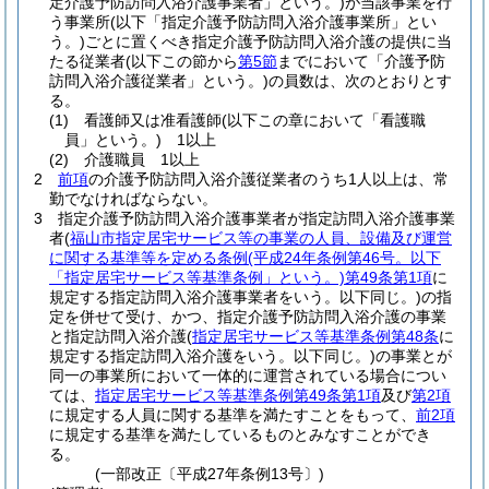
定介護予防訪問入浴介護事業者」という。)
が当該事業を行
う事業所
(以下「指定介護予防訪問入浴介護事業所」とい
う。)
ごとに置くべき指定介護予防訪問入浴介護の提供に当
たる従業者
(以下この節から
第5節
までにおいて「介護予防
訪問入浴介護従業者」という。)
の員数は、次のとおりとす
る。
(1)
看護師又は准看護師
(以下この章において「看護職
員」という。)
1以上
(2)
介護職員 1以上
2
前項
の介護予防訪問入浴介護従業者のうち1人以上は、常
勤でなければならない。
3
指定介護予防訪問入浴介護事業者が指定訪問入浴介護事業
者
(
福山市指定居宅サービス等の事業の人員、設備及び運営
に関する基準等を定める条例
(平成24年条例第46号。以下
「指定居宅サービス等基準条例」という。)
第49条第1項
に
規定する指定訪問入浴介護事業者をいう。以下同じ。)
の指
定を併せて受け、かつ、指定介護予防訪問入浴介護の事業
と指定訪問入浴介護
(
指定居宅サービス等基準条例第48条
に
規定する指定訪問入浴介護をいう。以下同じ。)
の事業とが
同一の事業所において一体的に運営されている場合につい
ては、
指定居宅サービス等基準条例第49条第1項
及び
第2項
に規定する人員に関する基準を満たすことをもって、
前2項
に規定する基準を満たしているものとみなすことができ
る。
(一部改正〔平成27年条例13号〕)