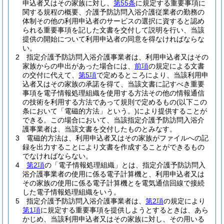
申込者又はその家族に対し、
第55条
に規定する重要事項に
関する規程の概要、介護予防訪問入浴介護従業者の勤務の
体制その他の利用申込者のサービスの選択に資すると認め
られる重要事項を記した文書を交付して説明を行い、当該
提供の開始について利用申込者の同意を得なければならな
い。
2
指定介護予防訪問入浴介護事業者は、利用申込者又はその
家族からの申出があった場合には、
前項
の規定による文書
の交付に代えて、
第5項
で定めるところにより、当該利用申
込者又はその家族の承諾を得て、当該文書に記すべき重要
事項を電子情報処理組織を使用する方法その他の情報通信
の技術を利用する方法であって規則で定めるもの
(以下この
条において「電磁的方法」という。)
により提供することが
できる。
この場合において、当該指定介護予防訪問入浴介
護事業者は、当該文書を交付したものとみなす。
3
電磁的方法は、利用申込者又はその家族がファイルへの記
録を出力することにより文書を作成することができるもの
でなければならない。
4
第2項
の「電子情報処理組織」とは、指定介護予防訪問入
浴介護事業者の使用に係る電子計算機と、利用申込者又は
その家族の使用に係る電子計算機とを電気通信回線で接続
した電子情報処理組織をいう。
5
指定介護予防訪問入浴介護事業者は、
第2項
の規定により
第1項
に規定する重要事項を提供しようとするときは、あら
かじめ、当該利用申込者又はその家族に対し、その用いる