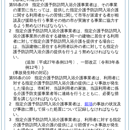
第55条の9
指定介護予防訪問入浴介護事業者は、その事業
の運営に当たっては、提供した指定介護予防訪問入浴介護
に関する利用者からの苦情に関して市等が派遣する者が相
談及び援助を行う事業その他の市が実施する事業に協力す
るよう努めなければならない。
2
指定介護予防訪問入浴介護事業者は、指定介護予防訪問入
浴介護事業所の所在する建物と同一の建物に居住する利用
者に対して指定介護予防訪問入浴介護を提供する場合に
は、当該建物に居住する利用者以外の者に対しても指定介
護予防訪問入浴介護の提供を行うよう努めなければならな
い。
(追加〔平成27年条例13号〕、一部改正〔令和3年条
例12号〕)
(事故発生時の対応)
第55条の10
指定介護予防訪問入浴介護事業者は、利用者に
対する指定介護予防訪問入浴介護の提供により事故が発生
した場合は、市町村、当該利用者の家族、当該利用者に係
る介護予防支援事業者等に連絡を行うとともに、必要な措
置を講じなければならない。
2
指定介護予防訪問入浴介護事業者は、
前項
の事故の状況及
び事故に際して採った処置について記録しなければならな
い。
3
指定介護予防訪問入浴介護事業者は、利用者に対する指定
介護予防訪問入浴介護の提供により賠償すべき事故が発生