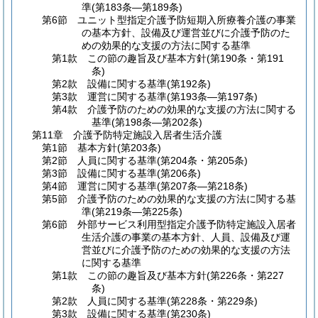
準
(第183条―第189条)
第6節
ユニット型指定介護予防短期入所療養介護の事業
の基本方針、設備及び運営並びに介護予防のた
めの効果的な支援の方法に関する基準
第1款
この節の趣旨及び基本方針
(第190条・第191
条)
第2款
設備に関する基準
(第192条)
第3款
運営に関する基準
(第193条―第197条)
第4款
介護予防のための効果的な支援の方法に関する
基準
(第198条―第202条)
第11章
介護予防特定施設入居者生活介護
第1節
基本方針
(第203条)
第2節
人員に関する基準
(第204条・第205条)
第3節
設備に関する基準
(第206条)
第4節
運営に関する基準
(第207条―第218条)
第5節
介護予防のための効果的な支援の方法に関する基
準
(第219条―第225条)
第6節
外部サービス利用型指定介護予防特定施設入居者
生活介護の事業の基本方針、人員、設備及び運
営並びに介護予防のための効果的な支援の方法
に関する基準
第1款
この節の趣旨及び基本方針
(第226条・第227
条)
第2款
人員に関する基準
(第228条・第229条)
第3款
設備に関する基準
(第230条)