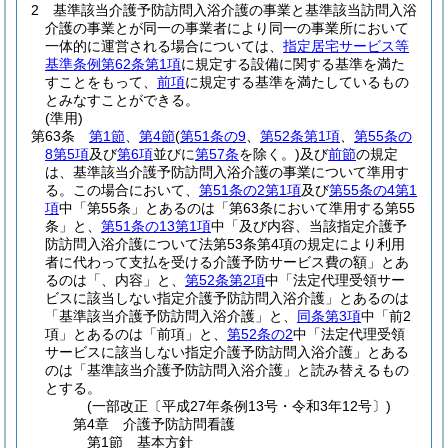
2
基準該当介護予防訪問入浴介護の事業と基準該当訪問入浴
介護の事業とが同一の事業者により同一の事業所において
一体的に運営される場合については、
指定居宅サービス等
基準条例第62条第1項
に規定する設備に関する基準を満た
すことをもって、
前項
に規定する基準を満たしているもの
とみなすことができる。
(準用)
第63条
第1節
、
第4節
(
第51条の9
、
第52条第1項
、
第55条の
8第5項
及び
第6項
並びに
第57条
を除く。)
及び
前節
の規定
は、基準該当介護予防訪問入浴介護の事業について準用す
る。
この場合において、
第51条の2第1項
及び
第55条の4第1
項
中「第55条」とあるのは「第63条において準用する第55
条」と、
第51条の13第1項
中「及び内容、当該指定介護予
防訪問入浴介護について法第53条第4項の規定により利用
者に代わって支払を受ける介護予防サービス費の額」とあ
るのは「、内容」と、
第52条第2項
中「法定代理受領サー
ビスに該当しない指定介護予防訪問入浴介護」とあるのは
「基準該当介護予防訪問入浴介護」と、
同条第3項
中「前2
項」とあるのは「前項」と、
第52条の2
中「法定代理受領
サービスに該当しない指定介護予防訪問入浴介護」とある
のは「基準該当介護予防訪問入浴介護」と読み替えるもの
とする。
(一部改正〔平成27年条例13号・令和3年12号〕)
第4章
介護予防訪問看護
第1節
基本方針