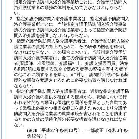
指定介護予防訪問入浴介護事業所ごとに、介護予防訪問入
浴介護従業者の勤務の体制を定めておかなければならな
い。
2
指定介護予防訪問入浴介護事業者は、指定介護予防訪問入
浴介護事業所ごとに、当該指定介護予防訪問入浴介護事業
所の介護予防訪問入浴介護従業者によって指定介護予防訪
問入浴介護を提供しなければならない。
3
指定介護予防訪問入浴介護事業者は、介護予防訪問入浴介
護従業者の資質の向上のために、その研修の機会を確保し
なければならない。
この場合において、当該指定介護予防
訪問入浴介護事業者は、全ての介護予防訪問入浴介護従業
者
(看護師、准看護師、介護福祉士、介護支援専門員、法第
8条第2項に規定する政令で定める者等の資格を有する者そ
の他これに類する者を除く。)
に対し、認知症介護に係る基
礎的な研修を受講させるために必要な措置を講じなければ
ならない。
4
指定介護予防訪問入浴介護事業者は、適切な指定介護予防
訪問入浴介護の提供を確保する観点から、職場において行
われる性的な言動又は優越的な関係を背景とした言動であ
って業務上必要かつ相当な範囲を超えたものにより介護予
防訪問入浴介護従業者の就業環境が害されることを防止す
るための方針の明確化等の必要な措置を講じなければなら
ない。
(追加〔平成27年条例13号〕、一部改正〔令和3年条
例12号〕)