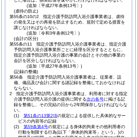
した場合は、損害賠償を速やかに行わなければならない。
(追加〔平成27年条例13号〕)
(虐待の防止)
第55条の10の2
指定介護予防訪問入浴介護事業者は、虐待
の発生又はその再発を防止するため、規則で定める措置を
講じなければならない。
(追加〔令和3年条例12号〕)
(会計の区分)
第55条の11
指定介護予防訪問入浴介護事業者は、指定介護
予防訪問入浴介護事業所ごとに経理を区分するとともに、
指定介護予防訪問入浴介護の事業の会計とその他の事業の
会計を区分しなければならない。
(追加〔平成27年条例13号〕)
(記録の整備)
第56条
指定介護予防訪問入浴介護事業者は、従業者、設
備、備品及び会計に関する諸記録を整備しておかなければ
ならない。
2
指定介護予防訪問入浴介護事業者は、利用者に対する指定
介護予防訪問入浴介護の提供に関する
次の各号
に掲げる記
録を整備し、その完結の日から2年間保存しなければならな
い。
(1)
第51条の13第2項
の規定による提供した具体的なサー
ビスの内容等の記録
(2)
第59条第4号
の規定による身体的拘束その他利用者の
行動を制限する行為
(以下「身体的拘束等」という。)
の