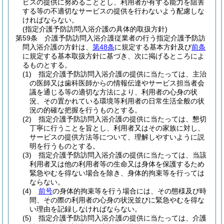
ビスの提供に努めることとし、利用者が有する能力を阻害
する等の不適切なサービスの提供を行わないよう配慮しな
ければならない。
(指定介護予防訪問入浴介護の具体的取扱方針)
第59条
介護予防訪問入浴介護従業者の行う指定介護予防訪
問入浴介護の方針は、
第48条
に規定する基本方針及び
前条
に規定する基本取扱方針に基づき、次に掲げるところによ
るものとする。
(1)
指定介護予防訪問入浴介護の提供に当たっては、主治
の医師又は歯科医師からの情報伝達やサービス担当者会
議を通じる等の適切な方法により、利用者の心身の状
況、その置かれている環境等利用者の日常生活全般の状
況の的確な把握を行うものとする。
(2)
指定介護予防訪問入浴介護の提供に当たっては、懇切
丁寧に行うことを旨とし、利用者又はその家族に対し、
サービスの提供方法等について、理解しやすいように説
明を行うものとする。
(3)
指定介護予防訪問入浴介護の提供に当たっては、当該
利用者又は他の利用者等の生命又は身体を保護するため
緊急やむを得ない場合を除き、身体的拘束等を行っては
ならない。
(4)
前号
の身体的拘束等を行う場合には、その態様及び時
間、その際の利用者の心身の状況並びに緊急やむを得な
い理由を記録しなければならない。
(5)
指定介護予防訪問入浴介護の提供に当たっては、介護