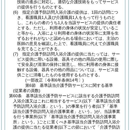
技術の進歩に対応し、適切な介護技術をもってサービス
の提供を行うものとする。
(6)
指定介護予防訪問入浴介護の提供は、1回の訪問につ
き、看護職員1人及び介護職員1人をもって行うものと
し、これらの者のうち1人を当該サービスの提供の責任者
とする。
ただし、利用者の身体の状況が安定しているこ
と等から、入浴により利用者の身体の状況等に支障を生
ずるおそれがないと認められる場合においては、主治の
医師の意見を確認した上で、看護職員に代えて介護職員
を充てることができる。
(7)
指定介護予防訪問入浴介護の提供に当たっては、サー
ビス提供に用いる設備、器具その他の用品の使用に際し
て安全及び清潔の保持に留意し、特に利用者の身体に接
触する設備、器具その他の用品については、サービス提
供ごとに消毒したものを使用するものとする。
(一部改正〔令和6年条例14号〕)
第6節
基準該当介護予防サービスに関する基準
(従業者の員数)
第60条
基準該当介護予防サービスに該当する介護予防訪問
入浴介護又はこれに相当するサービス
(以下「基準該当介護
予防訪問入浴介護」という。)
の事業を行う者
(以下「基準
該当介護予防訪問入浴介護事業者」という。)
が、当該事業
を行う事業所
(以下「基準該当介護予防訪問入浴介護事業
所」という。)
ごとに置くべき基準該当介護予防訪問入浴介
護の提供に当たる従業者
(以下この節において「介護予防訪