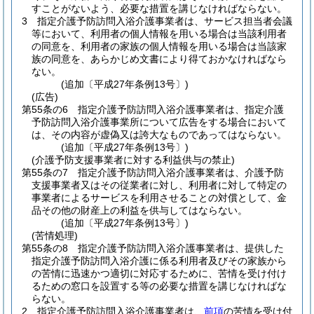
すことがないよう、必要な措置を講じなければならない。
3
指定介護予防訪問入浴介護事業者は、サービス担当者会議
等において、利用者の個人情報を用いる場合は当該利用者
の同意を、利用者の家族の個人情報を用いる場合は当該家
族の同意を、あらかじめ文書により得ておかなければなら
ない。
(追加〔平成27年条例13号〕)
(広告)
第55条の6
指定介護予防訪問入浴介護事業者は、指定介護
予防訪問入浴介護事業所について広告をする場合において
は、その内容が虚偽又は誇大なものであってはならない。
(追加〔平成27年条例13号〕)
(介護予防支援事業者に対する利益供与の禁止)
第55条の7
指定介護予防訪問入浴介護事業者は、介護予防
支援事業者又はその従業者に対し、利用者に対して特定の
事業者によるサービスを利用させることの対償として、金
品その他の財産上の利益を供与してはならない。
(追加〔平成27年条例13号〕)
(苦情処理)
第55条の8
指定介護予防訪問入浴介護事業者は、提供した
指定介護予防訪問入浴介護に係る利用者及びその家族から
の苦情に迅速かつ適切に対応するために、苦情を受け付け
るための窓口を設置する等の必要な措置を講じなければな
らない。
2
指定介護予防訪問入浴介護事業者は、
前項
の苦情を受け付