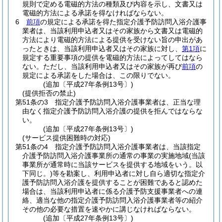
規則で定める電磁的方法の種類及び内容を示し、文書又は
電磁的方法による承諾を得なければならない。
6
前項
の規定による承諾を得た指定介護予防訪問入浴介護事
業者は、当該利用申込者又はその家族から文書又は電磁的
方法により電磁的方法による提供を受けない旨の申出があ
ったときは、当該利用申込者又はその家族に対し、
第1項
に
規定する重要事項の提供を電磁的方法によってしてはなら
ない。
ただし、当該利用申込者又はその家族が再び
前項
の
規定による承諾をした場合は、この限りでない。
(追加〔平成27年条例13号〕)
(提供拒否の禁止)
第51条の3
指定介護予防訪問入浴介護事業者は、正当な理
由なく指定介護予防訪問入浴介護の提供を拒んではならな
い。
(追加〔平成27年条例13号〕)
(サービス提供困難時の対応)
第51条の4
指定介護予防訪問入浴介護事業者は、当該指定
介護予防訪問入浴介護事業所の通常の事業の実施地域
(当該
事業所が通常時に当該サービスを提供する地域をいう。以
下同じ。)
等を勘案し、利用申込者に対し自ら適切な指定介
護予防訪問入浴介護を提供することが困難であると認めた
場合は、当該利用申込者に係る介護予防支援事業者への連
絡、適当な他の指定介護予防訪問入浴介護事業者等の紹介
その他の必要な措置を速やかに講じなければならない。
(追加〔平成27年条例13号〕)