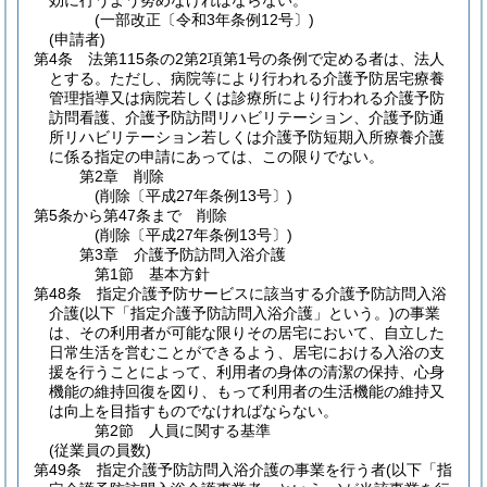
効に行うよう努めなければならない。
(一部改正〔令和3年条例12号〕)
(申請者)
第4条
法第115条の2第2項第1号の条例で定める者は、法人
とする。
ただし、病院等により行われる介護予防居宅療養
管理指導又は病院若しくは診療所により行われる介護予防
訪問看護、介護予防訪問リハビリテーション、介護予防通
所リハビリテーション若しくは介護予防短期入所療養介護
に係る指定の申請にあっては、この限りでない。
第2章
削除
(削除〔平成27年条例13号〕)
第5条から第47条まで
削除
(削除〔平成27年条例13号〕)
第3章
介護予防訪問入浴介護
第1節
基本方針
第48条
指定介護予防サービスに該当する介護予防訪問入浴
介護
(以下「指定介護予防訪問入浴介護」という。)
の事業
は、その利用者が可能な限りその居宅において、自立した
日常生活を営むことができるよう、居宅における入浴の支
援を行うことによって、利用者の身体の清潔の保持、心身
機能の維持回復を図り、もって利用者の生活機能の維持又
は向上を目指すものでなければならない。
第2節
人員に関する基準
(従業員の員数)
第49条
指定介護予防訪問入浴介護の事業を行う者
(以下「指