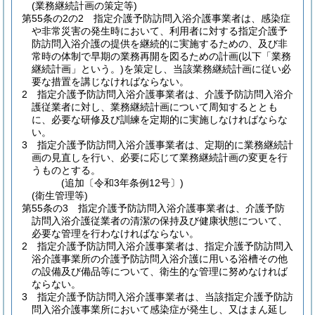
(業務継続計画の策定等)
第55条の2の2
指定介護予防訪問入浴介護事業者は、感染症
や非常災害の発生時において、利用者に対する指定介護予
防訪問入浴介護の提供を継続的に実施するための、及び非
常時の体制で早期の業務再開を図るための計画
(以下「業務
継続計画」という。)
を策定し、当該業務継続計画に従い必
要な措置を講じなければならない。
2
指定介護予防訪問入浴介護事業者は、介護予防訪問入浴介
護従業者に対し、業務継続計画について周知するととも
に、必要な研修及び訓練を定期的に実施しなければならな
い。
3
指定介護予防訪問入浴介護事業者は、定期的に業務継続計
画の見直しを行い、必要に応じて業務継続計画の変更を行
うものとする。
(追加〔令和3年条例12号〕)
(衛生管理等)
第55条の3
指定介護予防訪問入浴介護事業者は、介護予防
訪問入浴介護従業者の清潔の保持及び健康状態について、
必要な管理を行わなければならない。
2
指定介護予防訪問入浴介護事業者は、指定介護予防訪問入
浴介護事業所の介護予防訪問入浴介護に用いる浴槽その他
の設備及び備品等について、衛生的な管理に努めなければ
ならない。
3
指定介護予防訪問入浴介護事業者は、当該指定介護予防訪
問入浴介護事業所において感染症が発生し、又はまん延し