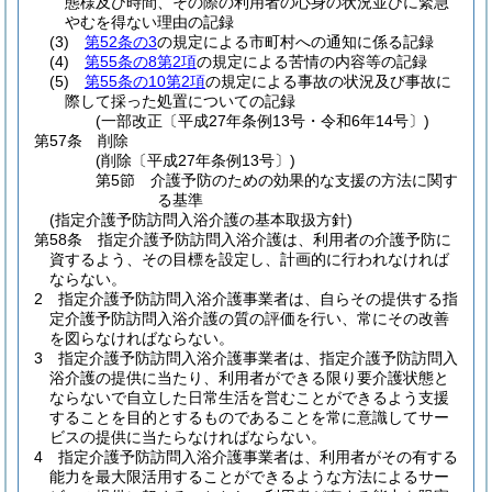
態様及び時間、その際の利用者の心身の状況並びに緊急
やむを得ない理由の記録
(3)
第52条の3
の規定による市町村への通知に係る記録
(4)
第55条の8第2項
の規定による苦情の内容等の記録
(5)
第55条の10第2項
の規定による事故の状況及び事故に
際して採った処置についての記録
(一部改正〔平成27年条例13号・令和6年14号〕)
第57条
削除
(削除〔平成27年条例13号〕)
第5節
介護予防のための効果的な支援の方法に関す
る基準
(指定介護予防訪問入浴介護の基本取扱方針)
第58条
指定介護予防訪問入浴介護は、利用者の介護予防に
資するよう、その目標を設定し、計画的に行われなければ
ならない。
2
指定介護予防訪問入浴介護事業者は、自らその提供する指
定介護予防訪問入浴介護の質の評価を行い、常にその改善
を図らなければならない。
3
指定介護予防訪問入浴介護事業者は、指定介護予防訪問入
浴介護の提供に当たり、利用者ができる限り要介護状態と
ならないで自立した日常生活を営むことができるよう支援
することを目的とするものであることを常に意識してサー
ビスの提供に当たらなければならない。
4
指定介護予防訪問入浴介護事業者は、利用者がその有する
能力を最大限活用することができるような方法によるサー