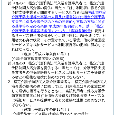
第51条の7
指定介護予防訪問入浴介護事業者は、指定介護
予防訪問入浴介護の提供に当たっては、利用者に係る介護
予防支援事業者が開催するサービス担当者会議
(
福山市指定
介護予防支援等の事業の人員及び運営並びに指定介護予防
支援等に係る介護予防のための効果的な支援の方法に関す
る基準等を定める条例
(平成26年条例第96号。以下「指定
介護予防支援等基準条例」という。)
第33条第9号
に規定す
るサービス担当者会議をいう。以下同じ。)
等を通じて、利
用者の心身の状況、その置かれている環境、他の保健医療
サービス又は福祉サービスの利用状況等の把握に努めなけ
ればならない。
(追加〔平成27年条例13号〕)
(介護予防支援事業者等との連携)
第51条の8
指定介護予防訪問入浴介護事業者は、指定介護
予防訪問入浴介護を提供するに当たっては、介護予防支援
事業者その他保健医療サービス又は福祉サービスを提供す
る者との密接な連携に努めなければならない。
2
指定介護予防訪問入浴介護事業者は、指定介護予防訪問入
浴介護の提供の終了に際しては、利用者又はその家族に対
して適切な指導を行うとともに、当該利用者に係る介護予
防支援事業者に対する情報の提供及び保健医療サービス又
は福祉サービスを提供する者との密接な連携に努めなけれ
ばならない。
(追加〔平成27年条例13号〕)
(介護予防サービス費の支給を受けるための援助)