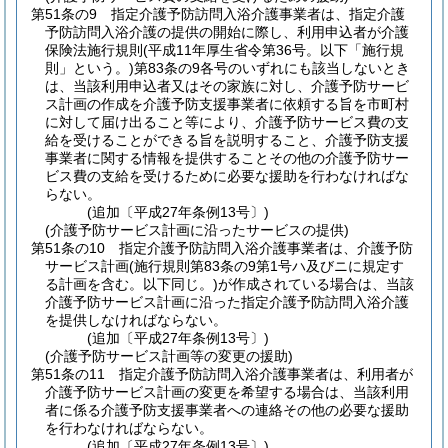
第51条の9
指定介護予防訪問入浴介護事業者は、指定介護
予防訪問入浴介護の提供の開始に際し、利用申込者が介護
保険法施行規則
(平成11年厚生省令第36号。以下「施行規
則」という。)
第83条の9各号のいずれにも該当しないとき
は、当該利用申込者又はその家族に対し、介護予防サービ
ス計画の作成を介護予防支援事業者に依頼する旨を市町村
に対して届け出ること等により、介護予防サービス費の支
給を受けることができる旨を説明すること、介護予防支援
事業者に関する情報を提供することその他の介護予防サー
ビス費の支給を受けるために必要な援助を行わなければな
らない。
(追加〔平成27年条例13号〕)
(介護予防サービス計画に沿ったサービスの提供)
第51条の10
指定介護予防訪問入浴介護事業者は、介護予防
サービス計画
(施行規則第83条の9第1号ハ及びニに規定す
る計画を含む。以下同じ。)
が作成されている場合は、当該
介護予防サービス計画に沿った指定介護予防訪問入浴介護
を提供しなければならない。
(追加〔平成27年条例13号〕)
(介護予防サービス計画等の変更の援助)
第51条の11
指定介護予防訪問入浴介護事業者は、利用者が
介護予防サービス計画の変更を希望する場合は、当該利用
者に係る介護予防支援事業者への連絡その他の必要な援助
を行わなければならない。
(追加〔平成27年条例13号〕)