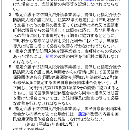
けた場合には、当該苦情の内容等を記録しなければならな
い。
3
指定介護予防訪問入浴介護事業者は、提供した指定介護予
防訪問入浴介護に関し、法第23条の規定により市町村が行
う文書その他の物件の提出若しくは提示の求め又は当該市
町村の職員からの質問若しくは照会に応じ、及び利用者か
らの苦情に関して市町村が行う調査に協力するとともに、
市町村から指導又は助言を受けた場合においては、当該指
導又は助言に従って必要な改善を行わなければならない。
4
指定介護予防訪問入浴介護事業者は、市町村からの求めが
あった場合には、
前項
の改善の内容を市町村に報告しなけ
ればならない。
5
指定介護予防訪問入浴介護事業者は、提供した指定介護予
防訪問入浴介護に係る利用者からの苦情に関して国民健康
保険団体連合会
(国民健康保険法
(昭和33年法律第192号)
第
45条第5項に規定する国民健康保険団体連合会をいう。以
下同じ。)
が行う法第176条第1項第3号の調査に協力すると
ともに、国民健康保険団体連合会から同号の指導又は助言
を受けた場合においては、当該指導又は助言に従って必要
な改善を行わなければならない。
6
指定介護予防訪問入浴介護事業者は、国民健康保険団体連
合会からの求めがあった場合には、
前項
の改善の内容を国
民健康保険団体連合会に報告しなければならない。
(追加〔平成27年条例13号〕)
(地域との連携等)