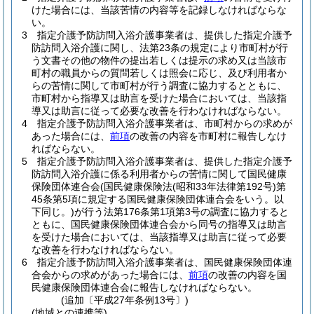
けた場合には、当該苦情の内容等を記録しなければならな
い。
3
指定介護予防訪問入浴介護事業者は、提供した指定介護予
防訪問入浴介護に関し、法第23条の規定により市町村が行
う文書その他の物件の提出若しくは提示の求め又は当該市
町村の職員からの質問若しくは照会に応じ、及び利用者か
らの苦情に関して市町村が行う調査に協力するとともに、
市町村から指導又は助言を受けた場合においては、当該指
導又は助言に従って必要な改善を行わなければならない。
4
指定介護予防訪問入浴介護事業者は、市町村からの求めが
あった場合には、
前項
の改善の内容を市町村に報告しなけ
ればならない。
5
指定介護予防訪問入浴介護事業者は、提供した指定介護予
防訪問入浴介護に係る利用者からの苦情に関して国民健康
保険団体連合会
(国民健康保険法
(昭和33年法律第192号)
第
45条第5項に規定する国民健康保険団体連合会をいう。以
下同じ。)
が行う法第176条第1項第3号の調査に協力すると
ともに、国民健康保険団体連合会から同号の指導又は助言
を受けた場合においては、当該指導又は助言に従って必要
な改善を行わなければならない。
6
指定介護予防訪問入浴介護事業者は、国民健康保険団体連
合会からの求めがあった場合には、
前項
の改善の内容を国
民健康保険団体連合会に報告しなければならない。
(追加〔平成27年条例13号〕)
(地域との連携等)