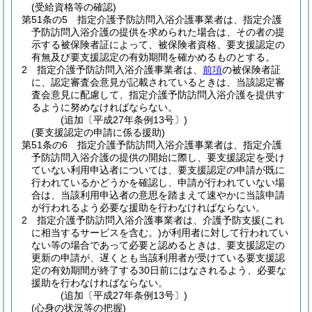
(受給資格等の確認)
第51条の5
指定介護予防訪問入浴介護事業者は、指定介護
予防訪問入浴介護の提供を求められた場合は、その者の提
示する被保険者証によって、被保険者資格、要支援認定の
有無及び要支援認定の有効期間を確かめるものとする。
2
指定介護予防訪問入浴介護事業者は、
前項
の被保険者証
に、認定審査会意見が記載されているときは、当該認定審
査会意見に配慮して、指定介護予防訪問入浴介護を提供す
るように努めなければならない。
(追加〔平成27年条例13号〕)
(要支援認定の申請に係る援助)
第51条の6
指定介護予防訪問入浴介護事業者は、指定介護
予防訪問入浴介護の提供の開始に際し、要支援認定を受け
ていない利用申込者については、要支援認定の申請が既に
行われているかどうかを確認し、申請が行われていない場
合は、当該利用申込者の意思を踏まえて速やかに当該申請
が行われるよう必要な援助を行わなければならない。
2
指定介護予防訪問入浴介護事業者は、介護予防支援
(これ
に相当するサービスを含む。)
が利用者に対して行われてい
ない等の場合であって必要と認めるときは、要支援認定の
更新の申請が、遅くとも当該利用者が受けている要支援認
定の有効期間が終了する30日前にはなされるよう、必要な
援助を行わなければならない。
(追加〔平成27年条例13号〕)
(心身の状況等の把握)