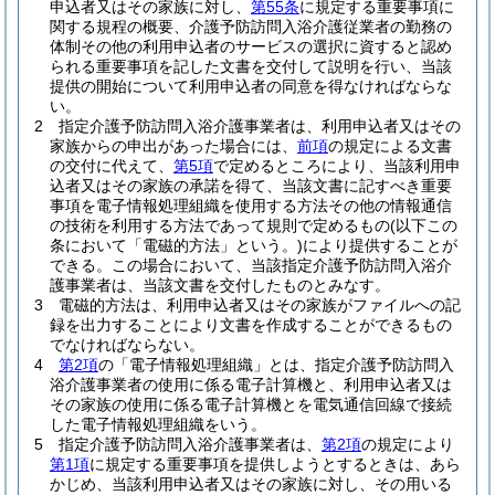
申込者又はその家族に対し、
第55条
に規定する重要事項に
関する規程の概要、介護予防訪問入浴介護従業者の勤務の
体制その他の利用申込者のサービスの選択に資すると認め
られる重要事項を記した文書を交付して説明を行い、当該
提供の開始について利用申込者の同意を得なければならな
い。
2
指定介護予防訪問入浴介護事業者は、利用申込者又はその
家族からの申出があった場合には、
前項
の規定による文書
の交付に代えて、
第5項
で定めるところにより、当該利用申
込者又はその家族の承諾を得て、当該文書に記すべき重要
事項を電子情報処理組織を使用する方法その他の情報通信
の技術を利用する方法であって規則で定めるもの
(以下この
条において「電磁的方法」という。)
により提供することが
できる。
この場合において、当該指定介護予防訪問入浴介
護事業者は、当該文書を交付したものとみなす。
3
電磁的方法は、利用申込者又はその家族がファイルへの記
録を出力することにより文書を作成することができるもの
でなければならない。
4
第2項
の「電子情報処理組織」とは、指定介護予防訪問入
浴介護事業者の使用に係る電子計算機と、利用申込者又は
その家族の使用に係る電子計算機とを電気通信回線で接続
した電子情報処理組織をいう。
5
指定介護予防訪問入浴介護事業者は、
第2項
の規定により
第1項
に規定する重要事項を提供しようとするときは、あら
かじめ、当該利用申込者又はその家族に対し、その用いる