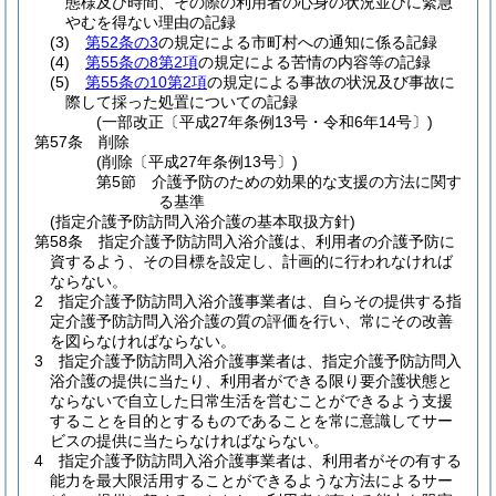
態様及び時間、その際の利用者の心身の状況並びに緊急
やむを得ない理由の記録
(3)
第52条の3
の規定による市町村への通知に係る記録
(4)
第55条の8第2項
の規定による苦情の内容等の記録
(5)
第55条の10第2項
の規定による事故の状況及び事故に
際して採った処置についての記録
(一部改正〔平成27年条例13号・令和6年14号〕)
第57条
削除
(削除〔平成27年条例13号〕)
第5節
介護予防のための効果的な支援の方法に関す
る基準
(指定介護予防訪問入浴介護の基本取扱方針)
第58条
指定介護予防訪問入浴介護は、利用者の介護予防に
資するよう、その目標を設定し、計画的に行われなければ
ならない。
2
指定介護予防訪問入浴介護事業者は、自らその提供する指
定介護予防訪問入浴介護の質の評価を行い、常にその改善
を図らなければならない。
3
指定介護予防訪問入浴介護事業者は、指定介護予防訪問入
浴介護の提供に当たり、利用者ができる限り要介護状態と
ならないで自立した日常生活を営むことができるよう支援
することを目的とするものであることを常に意識してサー
ビスの提供に当たらなければならない。
4
指定介護予防訪問入浴介護事業者は、利用者がその有する
能力を最大限活用することができるような方法によるサー