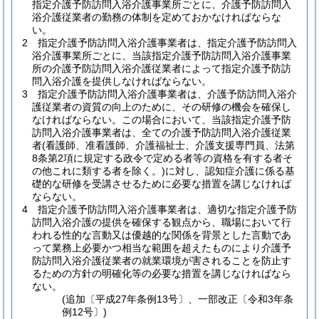
指定介護予防訪問入浴介護事業所ごとに、介護予防訪問入
浴介護従業者の勤務の体制を定めておかなければならな
い。
2
指定介護予防訪問入浴介護事業者は、指定介護予防訪問入
浴介護事業所ごとに、当該指定介護予防訪問入浴介護事業
所の介護予防訪問入浴介護従業者によって指定介護予防訪
問入浴介護を提供しなければならない。
3
指定介護予防訪問入浴介護事業者は、介護予防訪問入浴介
護従業者の資質の向上のために、その研修の機会を確保し
なければならない。
この場合において、当該指定介護予防
訪問入浴介護事業者は、全ての介護予防訪問入浴介護従業
者
(看護師、准看護師、介護福祉士、介護支援専門員、法第
8条第2項に規定する政令で定める者等の資格を有する者そ
の他これに類する者を除く。)
に対し、認知症介護に係る基
礎的な研修を受講させるために必要な措置を講じなければ
ならない。
4
指定介護予防訪問入浴介護事業者は、適切な指定介護予防
訪問入浴介護の提供を確保する観点から、職場において行
われる性的な言動又は優越的な関係を背景とした言動であ
って業務上必要かつ相当な範囲を超えたものにより介護予
防訪問入浴介護従業者の就業環境が害されることを防止す
るための方針の明確化等の必要な措置を講じなければなら
ない。
(追加〔平成27年条例13号〕、一部改正〔令和3年条
例12号〕)