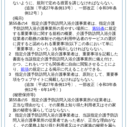
ないように、規則で定める措置を講じなければならない。
(追加〔平成27年条例13号〕、一部改正〔令和3年条
例12号〕)
(掲示)
第55条の4
指定介護予防訪問入浴介護事業者は、指定介護
予防訪問入浴介護事業所の見やすい場所に、
第55条
に規定
する重要事項に関する規程の概要、介護予防訪問入浴介護
従業者の勤務の体制その他の利用申込者のサービスの選択
に資すると認められる重要事項
(以下この条において単に
「重要事項」という。)
を掲示しなければならない。
2
指定介護予防訪問入浴介護事業者は、重要事項を記載した
書面を当該指定介護予防訪問入浴介護事業所に備え付け、
かつ、これをいつでも関係者に自由に閲覧させることによ
り、
前項
の規定による掲示に代えることができる。
3
指定介護予防訪問入浴介護事業者は、原則として、重要事
項をウェブサイトに掲載しなければならない。
(追加〔平成27年条例13号〕、一部改正〔令和3年条
例12号・6年14号〕)
(秘密保持等)
第55条の5
指定介護予防訪問入浴介護事業所の従業者は、
正当な理由がなく、その業務上知り得た利用者又はその家
族の秘密を漏らしてはならない。
2
指定介護予防訪問入浴介護事業者は、当該指定介護予防訪
問入浴介護事業所の従業者であった者が、正当な理由がな
く、その業務上知り得た利用者又はその家族の秘密を漏ら