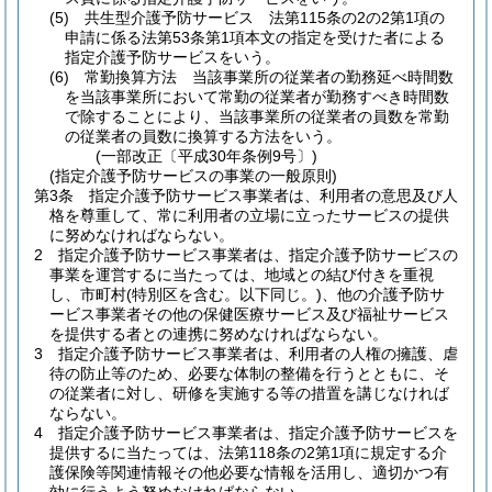
(5)
共生型介護予防サービス 法第115条の2の2第1項の
申請に係る法第53条第1項本文の指定を受けた者による
指定介護予防サービスをいう。
(6)
常勤換算方法 当該事業所の従業者の勤務延べ時間数
を当該事業所において常勤の従業者が勤務すべき時間数
で除することにより、当該事業所の従業者の員数を常勤
の従業者の員数に換算する方法をいう。
(一部改正〔平成30年条例9号〕)
(指定介護予防サービスの事業の一般原則)
第3条
指定介護予防サービス事業者は、利用者の意思及び人
格を尊重して、常に利用者の立場に立ったサービスの提供
に努めなければならない。
2
指定介護予防サービス事業者は、指定介護予防サービスの
事業を運営するに当たっては、地域との結び付きを重視
し、市町村
(特別区を含む。以下同じ。)
、他の介護予防サ
ービス事業者その他の保健医療サービス及び福祉サービス
を提供する者との連携に努めなければならない。
3
指定介護予防サービス事業者は、利用者の人権の擁護、虐
待の防止等のため、必要な体制の整備を行うとともに、そ
の従業者に対し、研修を実施する等の措置を講じなければ
ならない。
4
指定介護予防サービス事業者は、指定介護予防サービスを
提供するに当たっては、法第118条の2第1項に規定する介
護保険等関連情報その他必要な情報を活用し、適切かつ有