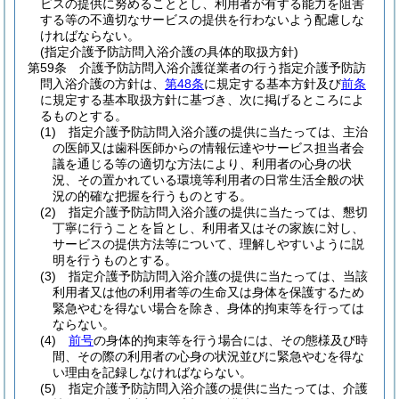
ビスの提供に努めることとし、利用者が有する能力を阻害
する等の不適切なサービスの提供を行わないよう配慮しな
ければならない。
(指定介護予防訪問入浴介護の具体的取扱方針)
第59条
介護予防訪問入浴介護従業者の行う指定介護予防訪
問入浴介護の方針は、
第48条
に規定する基本方針及び
前条
に規定する基本取扱方針に基づき、次に掲げるところによ
るものとする。
(1)
指定介護予防訪問入浴介護の提供に当たっては、主治
の医師又は歯科医師からの情報伝達やサービス担当者会
議を通じる等の適切な方法により、利用者の心身の状
況、その置かれている環境等利用者の日常生活全般の状
況の的確な把握を行うものとする。
(2)
指定介護予防訪問入浴介護の提供に当たっては、懇切
丁寧に行うことを旨とし、利用者又はその家族に対し、
サービスの提供方法等について、理解しやすいように説
明を行うものとする。
(3)
指定介護予防訪問入浴介護の提供に当たっては、当該
利用者又は他の利用者等の生命又は身体を保護するため
緊急やむを得ない場合を除き、身体的拘束等を行っては
ならない。
(4)
前号
の身体的拘束等を行う場合には、その態様及び時
間、その際の利用者の心身の状況並びに緊急やむを得な
い理由を記録しなければならない。
(5)
指定介護予防訪問入浴介護の提供に当たっては、介護