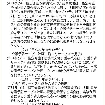
第51条の9
指定介護予防訪問入浴介護事業者は、指定介護
予防訪問入浴介護の提供の開始に際し、利用申込者が介護
保険法施行規則
(平成11年厚生省令第36号。以下「施行規
則」という。)
第83条の9各号のいずれにも該当しないとき
は、当該利用申込者又はその家族に対し、介護予防サービ
ス計画の作成を介護予防支援事業者に依頼する旨を市町村
に対して届け出ること等により、介護予防サービス費の支
給を受けることができる旨を説明すること、介護予防支援
事業者に関する情報を提供することその他の介護予防サー
ビス費の支給を受けるために必要な援助を行わなければな
らない。
(追加〔平成27年条例13号〕)
(介護予防サービス計画に沿ったサービスの提供)
第51条の10
指定介護予防訪問入浴介護事業者は、介護予防
サービス計画
(施行規則第83条の9第1号ハ及びニに規定す
る計画を含む。以下同じ。)
が作成されている場合は、当該
介護予防サービス計画に沿った指定介護予防訪問入浴介護
を提供しなければならない。
(追加〔平成27年条例13号〕)
(介護予防サービス計画等の変更の援助)
第51条の11
指定介護予防訪問入浴介護事業者は、利用者が
介護予防サービス計画の変更を希望する場合は、当該利用
者に係る介護予防支援事業者への連絡その他の必要な援助
を行わなければならない。
(追加〔平成27年条例13号〕)