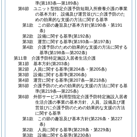
準
(第183条―第189条)
第6節
ユニット型指定介護予防短期入所療養介護の事業
の基本方針、設備及び運営並びに介護予防のた
めの効果的な支援の方法に関する基準
第1款
この節の趣旨及び基本方針
(第190条・第191
条)
第2款
設備に関する基準
(第192条)
第3款
運営に関する基準
(第193条―第197条)
第4款
介護予防のための効果的な支援の方法に関する
基準
(第198条―第202条)
第11章
介護予防特定施設入居者生活介護
第1節
基本方針
(第203条)
第2節
人員に関する基準
(第204条・第205条)
第3節
設備に関する基準
(第206条)
第4節
運営に関する基準
(第207条―第218条)
第5節
介護予防のための効果的な支援の方法に関する基
準
(第219条―第225条)
第6節
外部サービス利用型指定介護予防特定施設入居者
生活介護の事業の基本方針、人員、設備及び運
営並びに介護予防のための効果的な支援の方法
に関する基準
第1款
この節の趣旨及び基本方針
(第226条・第227
条)
第2款
人員に関する基準
(第228条・第229条)
第3款
設備に関する基準
(第230条)