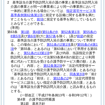
2
基準該当介護予防訪問入浴介護の事業と基準該当訪問入浴
介護の事業とが同一の事業者により同一の事業所において
一体的に運営される場合については、
指定居宅サービス等
基準条例第62条第1項
に規定する設備に関する基準を満た
すことをもって、
前項
に規定する基準を満たしているもの
とみなすことができる。
(準用)
第63条
第1節
、
第4節
(
第51条の9
、
第52条第1項
、
第55条の
8第5項
及び
第6項
並びに
第57条
を除く。)
及び
前節
の規定
は、基準該当介護予防訪問入浴介護の事業について準用す
る。
この場合において、
第51条の2第1項
及び
第55条の4第1
項
中「第55条」とあるのは「第63条において準用する第55
条」と、
第51条の13第1項
中「及び内容、当該指定介護予
防訪問入浴介護について法第53条第4項の規定により利用
者に代わって支払を受ける介護予防サービス費の額」とあ
るのは「、内容」と、
第52条第2項
中「法定代理受領サー
ビスに該当しない指定介護予防訪問入浴介護」とあるのは
「基準該当介護予防訪問入浴介護」と、
同条第3項
中「前2
項」とあるのは「前項」と、
第52条の2
中「法定代理受領
サービスに該当しない指定介護予防訪問入浴介護」とある
のは「基準該当介護予防訪問入浴介護」と読み替えるもの
とする。
(一部改正〔平成27年条例13号・令和3年12号〕)
第4章
介護予防訪問看護
第1節
基本方針