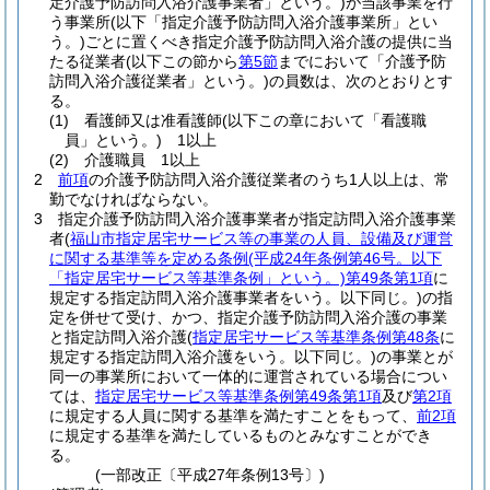
定介護予防訪問入浴介護事業者」という。)
が当該事業を行
う事業所
(以下「指定介護予防訪問入浴介護事業所」とい
う。)
ごとに置くべき指定介護予防訪問入浴介護の提供に当
たる従業者
(以下この節から
第5節
までにおいて「介護予防
訪問入浴介護従業者」という。)
の員数は、次のとおりとす
る。
(1)
看護師又は准看護師
(以下この章において「看護職
員」という。)
1以上
(2)
介護職員 1以上
2
前項
の介護予防訪問入浴介護従業者のうち1人以上は、常
勤でなければならない。
3
指定介護予防訪問入浴介護事業者が指定訪問入浴介護事業
者
(
福山市指定居宅サービス等の事業の人員、設備及び運営
に関する基準等を定める条例
(平成24年条例第46号。以下
「指定居宅サービス等基準条例」という。)
第49条第1項
に
規定する指定訪問入浴介護事業者をいう。以下同じ。)
の指
定を併せて受け、かつ、指定介護予防訪問入浴介護の事業
と指定訪問入浴介護
(
指定居宅サービス等基準条例第48条
に
規定する指定訪問入浴介護をいう。以下同じ。)
の事業とが
同一の事業所において一体的に運営されている場合につい
ては、
指定居宅サービス等基準条例第49条第1項
及び
第2項
に規定する人員に関する基準を満たすことをもって、
前2項
に規定する基準を満たしているものとみなすことができ
る。
(一部改正〔平成27年条例13号〕)