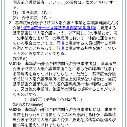
問入浴介護従業者」という。)
の員数は、次のとおりとす
る。
(1)
看護職員 1以上
(2)
介護職員 1以上
2
基準該当介護予防訪問入浴介護の事業と基準該当訪問入浴
介護
(
指定居宅サービス等基準条例第60条第1項
に規定する
基準該当訪問入浴介護をいう。以下同じ。)
の事業とが、同
一の事業者により同一の事業所において一体的に運営され
ている場合については、
同項
に規定する人員に関する基準
を満たすことをもって、
前項
に規定する基準を満たしてい
るものとみなすことができる。
(管理者)
第61条
基準該当介護予防訪問入浴介護事業者は、基準該当
介護予防訪問入浴介護事業所ごとに専らその職務に従事す
る管理者を置かなければならない。
ただし、基準該当介護
予防訪問入浴介護事業所の管理上支障がない場合は、当該
基準該当介護予防訪問入浴介護事業所の他の職務に従事
し、又は他の事業所、施設等の職務に従事することができ
るものとする。
(一部改正〔令和6年条例14号〕)
(設備及び備品等)
第62条
基準該当介護予防訪問入浴介護事業所には、事業の
運営を行うために必要な広さの区画を設けるほか、基準該
当介護予防訪問入浴介護の提供に必要な浴槽等の設備及び
備品等を備えなければならない。