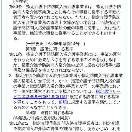
(管理者)
第50条
指定介護予防訪問入浴介護事業者は、指定介護予防
訪問入浴介護事業所ごとに専らその職務に従事する常勤の
管理者を置かなければならない。
ただし、指定介護予防訪
問入浴介護事業所の管理上支障がない場合は、当該指定介
護予防訪問入浴介護事業所の他の職務に従事し、又は他の
事業所、施設等の職務に従事することができるものとす
る。
(一部改正〔令和6年条例14号〕)
第3節
設備に関する基準
第51条
指定介護予防訪問入浴介護事業所には、事業の運営
を行うために必要な広さを有する専用の区画を設けるほ
か、指定介護予防訪問入浴介護の提供に必要な浴槽等の設
備及び備品等を備えなければならない。
2
指定介護予防訪問入浴介護事業者が指定訪問入浴介護事業
者の指定を併せて受け、かつ、指定介護予防訪問入浴介護
の事業と指定訪問入浴介護の事業とが同一の事業所におい
て一体的に運営されている場合については、
指定居宅サー
ビス等基準条例第51条第1項
に規定する設備に関する基準
を満たすことをもって、
前項
に規定する基準を満たしてい
るものとみなすことができる。
第4節
運営に関する基準
(内容及び手続の説明及び同意)
第51条の2
指定介護予防訪問入浴介護事業者は、指定介護
予防訪問入浴介護の提供の開始に際し、あらかじめ、利用