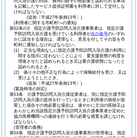
問入浴介護の内容、費用の額その他必要と認められる事項
を記載したサービス提供証明書を利用者に対して交付しな
ければならない。
(追加〔平成27年条例13号〕)
(利用者に関する市町村への通知)
第52条の3
指定介護予防訪問入浴介護事業者は、指定介護
予防訪問入浴介護を受けている利用者が
次の各号
のいずれ
かに該当する場合は、遅滞なく、意見を付してその旨を市
町村に通知しなければならない。
(1)
正当な理由なしに指定介護予防訪問入浴介護の利用に
関する指示に従わないことにより、要支援状態の程度を
増進させたと認められるとき又は要介護状態になったと
認められるとき。
(2)
偽りその他不正な行為によって保険給付を受け、又は
受けようとしたとき。
(追加〔平成27年条例13号〕)
(緊急時等の対応)
第53条
介護予防訪問入浴介護従業者は、現に指定介護予防
訪問入浴介護の提供を行っているときに利用者の病状が急
変した場合その他必要な場合は、速やかに主治の医師又は
あらかじめ当該指定介護予防訪問入浴介護事業者が定めた
協力医療機関への連絡を行う等の必要な措置を講じなけれ
ばならない。
(管理者の責務)
第54条
指定介護予防訪問入浴介護事業所の管理者は、指定