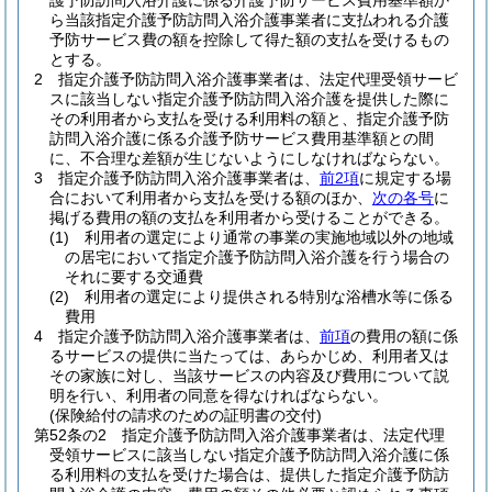
護予防訪問入浴介護に係る介護予防サービス費用基準額か
ら当該指定介護予防訪問入浴介護事業者に支払われる介護
予防サービス費の額を控除して得た額の支払を受けるもの
とする。
2
指定介護予防訪問入浴介護事業者は、法定代理受領サービ
スに該当しない指定介護予防訪問入浴介護を提供した際に
その利用者から支払を受ける利用料の額と、指定介護予防
訪問入浴介護に係る介護予防サービス費用基準額との間
に、不合理な差額が生じないようにしなければならない。
3
指定介護予防訪問入浴介護事業者は、
前2項
に規定する場
合において利用者から支払を受ける額のほか、
次の各号
に
掲げる費用の額の支払を利用者から受けることができる。
(1)
利用者の選定により通常の事業の実施地域以外の地域
の居宅において指定介護予防訪問入浴介護を行う場合の
それに要する交通費
(2)
利用者の選定により提供される特別な浴槽水等に係る
費用
4
指定介護予防訪問入浴介護事業者は、
前項
の費用の額に係
るサービスの提供に当たっては、あらかじめ、利用者又は
その家族に対し、当該サービスの内容及び費用について説
明を行い、利用者の同意を得なければならない。
(保険給付の請求のための証明書の交付)
第52条の2
指定介護予防訪問入浴介護事業者は、法定代理
受領サービスに該当しない指定介護予防訪問入浴介護に係
る利用料の支払を受けた場合は、提供した指定介護予防訪