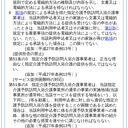
規則で定める電磁的方法の種類及び内容を示し、文書又は
電磁的方法による承諾を得なければならない。
6
前項
の規定による承諾を得た指定介護予防訪問入浴介護事
業者は、当該利用申込者又はその家族から文書又は電磁的
方法により電磁的方法による提供を受けない旨の申出があ
ったときは、当該利用申込者又はその家族に対し、
第1項
に
規定する重要事項の提供を電磁的方法によってしてはなら
ない。
ただし、当該利用申込者又はその家族が再び
前項
の
規定による承諾をした場合は、この限りでない。
(追加〔平成27年条例13号〕)
(提供拒否の禁止)
第51条の3
指定介護予防訪問入浴介護事業者は、正当な理
由なく指定介護予防訪問入浴介護の提供を拒んではならな
い。
(追加〔平成27年条例13号〕)
(サービス提供困難時の対応)
第51条の4
指定介護予防訪問入浴介護事業者は、当該指定
介護予防訪問入浴介護事業所の通常の事業の実施地域
(当該
事業所が通常時に当該サービスを提供する地域をいう。以
下同じ。)
等を勘案し、利用申込者に対し自ら適切な指定介
護予防訪問入浴介護を提供することが困難であると認めた
場合は、当該利用申込者に係る介護予防支援事業者への連
絡、適当な他の指定介護予防訪問入浴介護事業者等の紹介
その他の必要な措置を速やかに講じなければならない。
(追加〔平成27年条例13号〕)