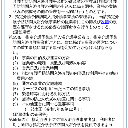
介護予防訪問入浴介護事業所の従業者の管理及び指定介護
予防訪問入浴介護の利用の申込みに係る調整、業務の実施
状況の把握その他の管理を一元的に行うものとする。
2
指定介護予防訪問入浴介護事業所の管理者は、当該指定介
護予防訪問入浴介護事業所の従業者にこの節及び
次節
の規
定を遵守させるため必要な指揮命令を行うものとする。
(運営規程)
第55条
指定介護予防訪問入浴介護事業者は、指定介護予防
訪問入浴介護事業所ごとに、次に掲げる事業の運営につい
ての重要事項に関する規程を定めておかなければならな
い。
(1)
事業の目的及び運営の方針
(2)
従業者の職種、員数及び職務の内容
(3)
営業日及び営業時間
(4)
指定介護予防訪問入浴介護の内容及び利用料その他の
費用の額
(5)
通常の事業の実施地域
(6)
サービスの利用に当たっての留意事項
(7)
緊急時等における対応方法
(8)
虐待の防止のための措置に関する事項
(9)
その他運営に関する重要事項
(一部改正〔令和3年条例12号〕)
(勤務体制の確保等)
第55条の2
指定介護予防訪問入浴介護事業者は、利用者に
対し適切な指定介護予防訪問入浴介護を提供できるよう、