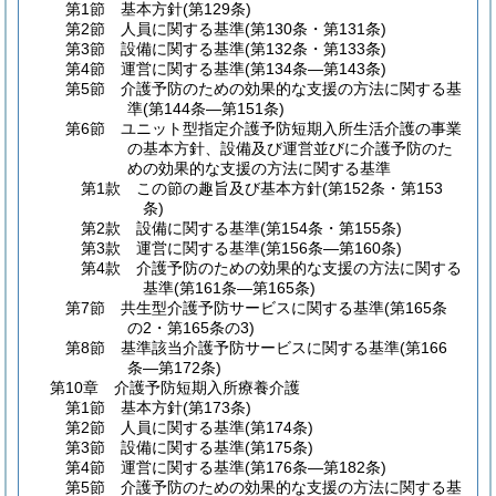
第1節
基本方針
(第129条)
第2節
人員に関する基準
(第130条・第131条)
第3節
設備に関する基準
(第132条・第133条)
第4節
運営に関する基準
(第134条―第143条)
第5節
介護予防のための効果的な支援の方法に関する基
準
(第144条―第151条)
第6節
ユニット型指定介護予防短期入所生活介護の事業
の基本方針、設備及び運営並びに介護予防のた
めの効果的な支援の方法に関する基準
第1款
この節の趣旨及び基本方針
(第152条・第153
条)
第2款
設備に関する基準
(第154条・第155条)
第3款
運営に関する基準
(第156条―第160条)
第4款
介護予防のための効果的な支援の方法に関する
基準
(第161条―第165条)
第7節
共生型介護予防サービスに関する基準
(第165条
の2・第165条の3)
第8節
基準該当介護予防サービスに関する基準
(第166
条―第172条)
第10章
介護予防短期入所療養介護
第1節
基本方針
(第173条)
第2節
人員に関する基準
(第174条)
第3節
設備に関する基準
(第175条)
第4節
運営に関する基準
(第176条―第182条)
第5節
介護予防のための効果的な支援の方法に関する基