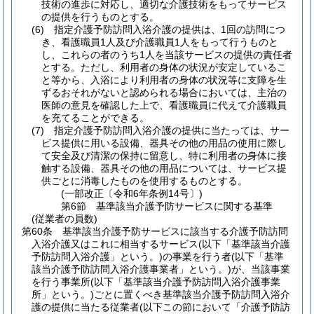
技術の進歩に対応し、適切な介護技術をもってサービス
の提供を行うものとする。
(6)
指定介護予防訪問入浴介護の提供は、1回の訪問につ
き、看護職員1人及び介護職員1人をもって行うものと
し、これらの者のうち1人を当該サービスの提供の責任者
とする。
ただし、利用者の身体の状況が安定しているこ
と等から、入浴により利用者の身体の状況等に支障を生
ずるおそれがないと認められる場合においては、主治の
医師の意見を確認した上で、看護職員に代えて介護職員
を充てることができる。
(7)
指定介護予防訪問入浴介護の提供に当たっては、サー
ビス提供に用いる設備、器具その他の用品の使用に際し
て安全及び清潔の保持に留意し、特に利用者の身体に接
触する設備、器具その他の用品については、サービス提
供ごとに消毒したものを使用するものとする。
(一部改正〔令和6年条例14号〕)
第6節
基準該当介護予防サービスに関する基準
(従業者の員数)
第60条
基準該当介護予防サービスに該当する介護予防訪問
入浴介護又はこれに相当するサービス
(以下「基準該当介護
予防訪問入浴介護」という。)
の事業を行う者
(以下「基準
該当介護予防訪問入浴介護事業者」という。)
が、当該事業
を行う事業所
(以下「基準該当介護予防訪問入浴介護事業
所」という。)
ごとに置くべき基準該当介護予防訪問入浴介
護の提供に当たる従業者
(以下この節において「介護予防訪