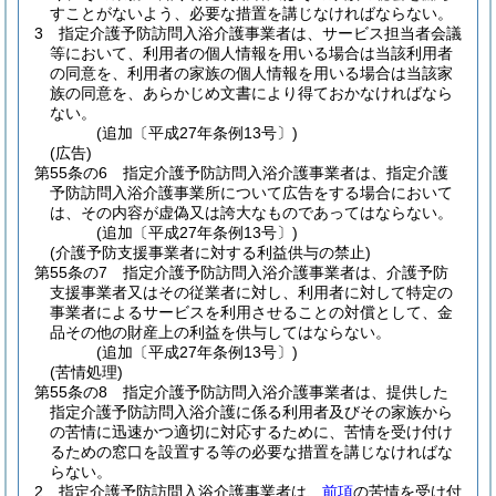
すことがないよう、必要な措置を講じなければならない。
3
指定介護予防訪問入浴介護事業者は、サービス担当者会議
等において、利用者の個人情報を用いる場合は当該利用者
の同意を、利用者の家族の個人情報を用いる場合は当該家
族の同意を、あらかじめ文書により得ておかなければなら
ない。
(追加〔平成27年条例13号〕)
(広告)
第55条の6
指定介護予防訪問入浴介護事業者は、指定介護
予防訪問入浴介護事業所について広告をする場合において
は、その内容が虚偽又は誇大なものであってはならない。
(追加〔平成27年条例13号〕)
(介護予防支援事業者に対する利益供与の禁止)
第55条の7
指定介護予防訪問入浴介護事業者は、介護予防
支援事業者又はその従業者に対し、利用者に対して特定の
事業者によるサービスを利用させることの対償として、金
品その他の財産上の利益を供与してはならない。
(追加〔平成27年条例13号〕)
(苦情処理)
第55条の8
指定介護予防訪問入浴介護事業者は、提供した
指定介護予防訪問入浴介護に係る利用者及びその家族から
の苦情に迅速かつ適切に対応するために、苦情を受け付け
るための窓口を設置する等の必要な措置を講じなければな
らない。
2
指定介護予防訪問入浴介護事業者は、
前項
の苦情を受け付