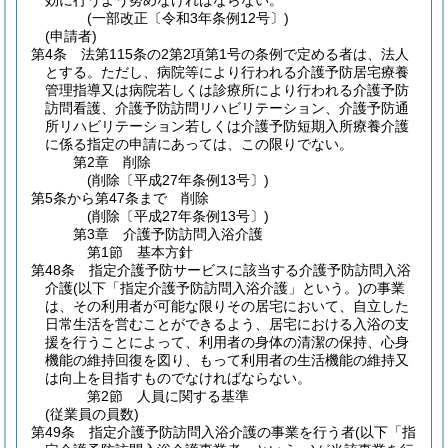
効に行うよう努めなければならない。
(一部改正〔令和3年条例12号〕)
(申請者)
第4条
法第115条の2第2項第1号の条例で定める者は、法人
とする。
ただし、病院等により行われる介護予防居宅療養
管理指導又は病院若しくは診療所により行われる介護予防
訪問看護、介護予防訪問リハビリテーション、介護予防通
所リハビリテーション若しくは介護予防短期入所療養介護
に係る指定の申請にあっては、この限りでない。
第2章
削除
(削除〔平成27年条例13号〕)
第5条から第47条まで
削除
(削除〔平成27年条例13号〕)
第3章
介護予防訪問入浴介護
第1節
基本方針
第48条
指定介護予防サービスに該当する介護予防訪問入浴
介護
(以下「指定介護予防訪問入浴介護」という。)
の事業
は、その利用者が可能な限りその居宅において、自立した
日常生活を営むことができるよう、居宅における入浴の支
援を行うことによって、利用者の身体の清潔の保持、心身
機能の維持回復を図り、もって利用者の生活機能の維持又
は向上を目指すものでなければならない。
第2節
人員に関する基準
(従業員の員数)
第49条
指定介護予防訪問入浴介護の事業を行う者
(以下「指