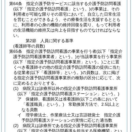
第64条
指定介護予防サービスに該当する介護予防訪問看護
(以下「指定介護予防訪問看護」という。)
の事業は、その
利用者が可能な限りその居宅において、自立した日常生活
を営むことができるよう、その療養生活を支援するととも
に、利用者の心身の機能の維持回復を図り、もって利用者
の生活機能の維持又は向上を目指すものでなければならな
い。
第2節
人員に関する基準
(看護師等の員数)
第65条
指定介護予防訪問看護の事業を行う者
(以下「指定介
護予防訪問看護事業者」という。)
が当該事業を行う事業所
(以下「指定介護予防訪問看護事業所」という。)
ごとに置
くべき看護師その他の指定介護予防訪問看護の提供に当た
る従業者
(以下「看護師等」という。)
の員数は、次に掲げ
る指定介護予防訪問看護事業所の種類の区分に応じて、次
に定めるとおりとする。
(1)
病院又は診療所以外の指定介護予防訪問看護事業所
(以下「指定介護予防訪問看護ステーション」という。)
ア
保健師、看護師又は准看護師
(以下この条において
「看護職員」という。)
常勤換算方法で、2.5以上と
なる員数
イ
理学療法士、作業療法士又は言語聴覚士 指定介護
予防訪問看護ステーションの実情に応じた適当数
(2)
病院又は診療所である指定介護予防訪問看護事業所
(以下「指定介護予防訪問看護を担当する医療機関」とい