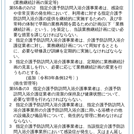
(業務継続計画の策定等)
第55条の2の2
指定介護予防訪問入浴介護事業者は、感染症
や非常災害の発生時において、利用者に対する指定介護予
防訪問入浴介護の提供を継続的に実施するための、及び非
常時の体制で早期の業務再開を図るための計画
(以下「業務
継続計画」という。)
を策定し、当該業務継続計画に従い必
要な措置を講じなければならない。
2
指定介護予防訪問入浴介護事業者は、介護予防訪問入浴介
護従業者に対し、業務継続計画について周知するととも
に、必要な研修及び訓練を定期的に実施しなければならな
い。
3
指定介護予防訪問入浴介護事業者は、定期的に業務継続計
画の見直しを行い、必要に応じて業務継続計画の変更を行
うものとする。
(追加〔令和3年条例12号〕)
(衛生管理等)
第55条の3
指定介護予防訪問入浴介護事業者は、介護予防
訪問入浴介護従業者の清潔の保持及び健康状態について、
必要な管理を行わなければならない。
2
指定介護予防訪問入浴介護事業者は、指定介護予防訪問入
浴介護事業所の介護予防訪問入浴介護に用いる浴槽その他
の設備及び備品等について、衛生的な管理に努めなければ
ならない。
3
指定介護予防訪問入浴介護事業者は、当該指定介護予防訪
問入浴介護事業所において感染症が発生し、又はまん延し