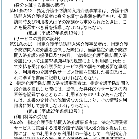
(身分を証する書類の携行)
第51条の12
指定介護予防訪問入浴介護事業者は、介護予防
訪問入浴介護従業者に身分を証する書類を携行させ、初回
訪問時及び利用者又はその家族から求められたときは、こ
れを提示すべき旨を指導しなければならない。
(追加〔平成27年条例13号〕)
(サービスの提供の記録)
第51条の13
指定介護予防訪問入浴介護事業者は、指定介護
予防訪問入浴介護を提供した際には、当該指定介護予防訪
問入浴介護の提供日及び内容、当該指定介護予防訪問入浴
介護について法第53条第4項の規定により利用者に代わっ
て支払を受ける介護予防サービス費の額その他必要な事項
を、利用者の介護予防サービス計画を記載した書面又はこ
れに準ずる書面に記載しなければならない。
2
指定介護予防訪問入浴介護事業者は、指定介護予防訪問入
浴介護を提供した際には、提供した具体的なサービスの内
容等を記録するとともに、利用者からの申出があった場合
には、文書の交付その他適切な方法により、その情報を利
用者に対して提供しなければならない。
(追加〔平成27年条例13号〕)
(利用料等の受領)
第52条
指定介護予防訪問入浴介護事業者は、法定代理受領
サービスに該当する指定介護予防訪問入浴介護を提供した
際には、その利用者から利用料の一部として、当該指定介