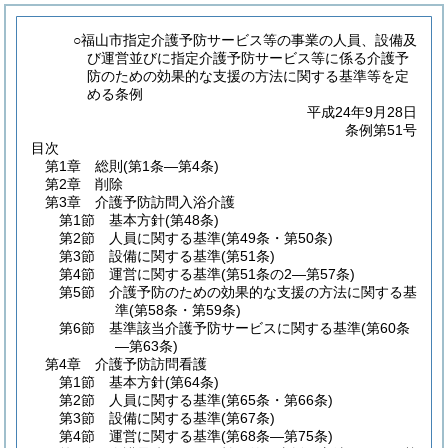
○福山市指定介護予防サービス等の事業の人員、設備及
び運営並びに指定介護予防サービス等に係る介護予
防のための効果的な支援の方法に関する基準等を定
める条例
平成24年9月28日
条例第51号
目次
第1章
総則
(第1条―第4条)
第2章
削除
第3章
介護予防訪問入浴介護
第1節
基本方針
(第48条)
第2節
人員に関する基準
(第49条・第50条)
第3節
設備に関する基準
(第51条)
第4節
運営に関する基準
(第51条の2―第57条)
第5節
介護予防のための効果的な支援の方法に関する基
準
(第58条・第59条)
第6節
基準該当介護予防サービスに関する基準
(第60条
―第63条)
第4章
介護予防訪問看護
第1節
基本方針
(第64条)
第2節
人員に関する基準
(第65条・第66条)
第3節
設備に関する基準
(第67条)
第4節
運営に関する基準
(第68条―第75条)