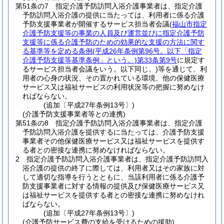
第51条の7
指定介護予防訪問入浴介護事業者は、指定介護
予防訪問入浴介護の提供に当たっては、利用者に係る介護
予防支援事業者が開催するサービス担当者会議
(
福山市指定
介護予防支援等の事業の人員及び運営並びに指定介護予防
支援等に係る介護予防のための効果的な支援の方法に関す
る基準等を定める条例
(平成26年条例第96号。以下「指定
介護予防支援等基準条例」という。)
第33条第9号
に規定す
るサービス担当者会議をいう。以下同じ。)
等を通じて、利
用者の心身の状況、その置かれている環境、他の保健医療
サービス又は福祉サービスの利用状況等の把握に努めなけ
ればならない。
(追加〔平成27年条例13号〕)
(介護予防支援事業者等との連携)
第51条の8
指定介護予防訪問入浴介護事業者は、指定介護
予防訪問入浴介護を提供するに当たっては、介護予防支援
事業者その他保健医療サービス又は福祉サービスを提供す
る者との密接な連携に努めなければならない。
2
指定介護予防訪問入浴介護事業者は、指定介護予防訪問入
浴介護の提供の終了に際しては、利用者又はその家族に対
して適切な指導を行うとともに、当該利用者に係る介護予
防支援事業者に対する情報の提供及び保健医療サービス又
は福祉サービスを提供する者との密接な連携に努めなけれ
ばならない。
(追加〔平成27年条例13号〕)
(介護予防サービス費の支給を受けるための援助)