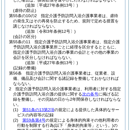
した場合は、損害賠償を速やかに行わなければならない。
(追加〔平成27年条例13号〕)
(虐待の防止)
第55条の10の2
指定介護予防訪問入浴介護事業者は、虐待
の発生又はその再発を防止するため、規則で定める措置を
講じなければならない。
(追加〔令和3年条例12号〕)
(会計の区分)
第55条の11
指定介護予防訪問入浴介護事業者は、指定介護
予防訪問入浴介護事業所ごとに経理を区分するとともに、
指定介護予防訪問入浴介護の事業の会計とその他の事業の
会計を区分しなければならない。
(追加〔平成27年条例13号〕)
(記録の整備)
第56条
指定介護予防訪問入浴介護事業者は、従業者、設
備、備品及び会計に関する諸記録を整備しておかなければ
ならない。
2
指定介護予防訪問入浴介護事業者は、利用者に対する指定
介護予防訪問入浴介護の提供に関する
次の各号
に掲げる記
録を整備し、その完結の日から2年間保存しなければならな
い。
(1)
第51条の13第2項
の規定による提供した具体的なサー
ビスの内容等の記録
(2)
第59条第4号
の規定による身体的拘束その他利用者の
行動を制限する行為
(以下「身体的拘束等」という。)
の