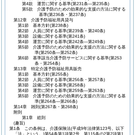
第4款
運営に関する基準
(第231条―第235条)
第5款
介護予防のための効果的な支援の方法に関する
基準
(第236条・第237条)
第12章
介護予防福祉用具貸与
第1節
基本方針
(第238条)
第2節
人員に関する基準
(第239条・第240条)
第3節
設備に関する基準
(第241条)
第4節
運営に関する基準
(第242条―第249条)
第5節
介護予防のための効果的な支援の方法に関する基
準
(第250条―第252条)
第6節
基準該当介護予防サービスに関する基準
(第253
条・第254条)
第13章
特定介護予防福祉用具販売
第1節
基本方針
(第255条)
第2節
人員に関する基準
(第256条・第257条)
第3節
設備に関する基準
(第258条)
第4節
運営に関する基準
(第259条―第263条)
第5節
介護予防のための効果的な支援の方法に関する基
準
(第264条―第266条)
第14章
雑則
(第267条・第268条)
附則
第1章
総則
(趣旨)
第1条
この条例は、介護保険法
(平成9年法律第123号。以下
「法」という。)
第54条第1項第2号、第115条の2第2項第1