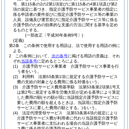
号、第115条の2の2第1項並びに第115条の4第1項及び第2
項の規定に基づき、指定介護予防サービス事業者の指定に
係る申請者の要件並びに指定介護予防サービス等の事業の
人員、設備及び運営並びに指定介護予防サービス等に係る
介護予防のための効果的な支援の方法に関する基準を定め
るものとする。
(一部改正〔平成30年条例9号〕)
(定義)
第2条
この条例で使用する用語は、法で使用する用語の例に
よる。
2
この条例において、
次の各号
に掲げる用語の意義は、それ
ぞれ
当該各号
に定めるところによる。
(1)
介護予防サービス事業者 介護予防サービス事業を行
う者をいう。
(2)
利用料 法第53条第1項に規定する介護予防サービス
費の支給の対象となる費用に係る対価をいう。
(3)
介護予防サービス費用基準額 法第53条第2項第1号又
は第2号に規定する厚生労働大臣が定める基準により算定
した費用の額
(その額が現に当該指定介護予防サービスに
要した費用の額を超えるときは、当該現に指定介護予防
サービスに要した費用の額とする。)
をいう。
(4)
法定代理受領サービス 法第53条第4項の規定により
介護予防サービス費が利用者に代わり当該指定介護予防
サービス事業者に支払われる場合の当該介護予防サービ
ス費に係る指定介護予防サービスをいう。