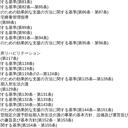
関する基準
(第81条)
関する基準
(第82条―第85条)
防のための効果的な支援の方法に関する基準
(第86条・第87条)
居宅療養管理指導
針
(第88条)
関する基準
(第89条)
関する基準
(第90条)
関する基準
(第91条―第94条)
防のための効果的な支援の方法に関する基準
(第95条・第96条)
通所リハビリテーション
針
(第117条)
関する基準
(第118条)
関する基準
(第119条)
関する基準
(第119条の2―第124条)
防のための効果的な支援の方法に関する基準
(第125条―第128条)
短期入所生活介護
針
(第129条)
関する基準
(第130条・第131条)
関する基準
(第132条・第133条)
関する基準
(第134条―第143条)
防のための効果的な支援の方法に関する基準
(第144条―第151条)
ト型指定介護予防短期入所生活介護の事業の基本方針、設備及び運営並
節の趣旨及び基本方針
(第152条・第153条)
に関する基準
(第154条・第155条)