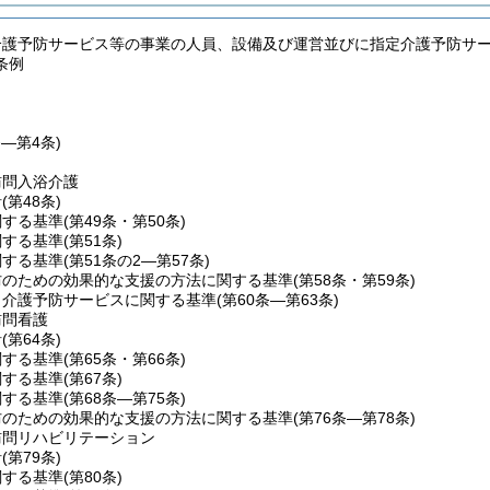
介護予防サービス等の事業の人員、設備及び運営並びに指定介護予防サ
条例
条―第4条)
訪問入浴介護
針
(第48条)
関する基準
(第49条・第50条)
関する基準
(第51条)
関する基準
(第51条の2―第57条)
防のための効果的な支援の方法に関する基準
(第58条・第59条)
当介護予防サービスに関する基準
(第60条―第63条)
訪問看護
針
(第64条)
関する基準
(第65条・第66条)
関する基準
(第67条)
関する基準
(第68条―第75条)
防のための効果的な支援の方法に関する基準
(第76条―第78条)
訪問リハビリテーション
針
(第79条)
関する基準
(第80条)