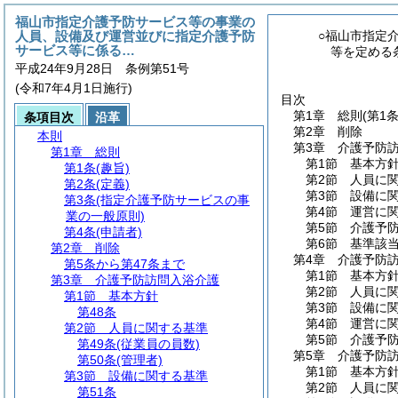
福山市指定介護予防サービス等の事業の
人員、設備及び運営並びに指定介護予防
○福山市指定
サービス等に係る…
等を定める
平成24年9月28日 条例第51号
(令和7年4月1日施行)
目次
第1章
総則
(第1
条項目次
沿革
第2章
削除
本則
第3章
介護予防
第1章
総則
第1節
基本方
第1条
(趣旨)
第2節
人員に
第2条
(定義)
第3節
設備に
第3条
(指定介護予防サービスの事
第4節
運営に
業の一般原則)
第5節
介護予
第4条
(申請者)
第6節
基準該
第2章
削除
第4章
介護予防
第5条から第47条まで
第1節
基本方
第3章
介護予防訪問入浴介護
第2節
人員に
第1節
基本方針
第3節
設備に
第48条
第4節
運営に
第2節
人員に関する基準
第5節
介護予
第49条
(従業員の員数)
第5章
介護予防
第50条
(管理者)
第1節
基本方
第3節
設備に関する基準
第2節
人員に
第51条