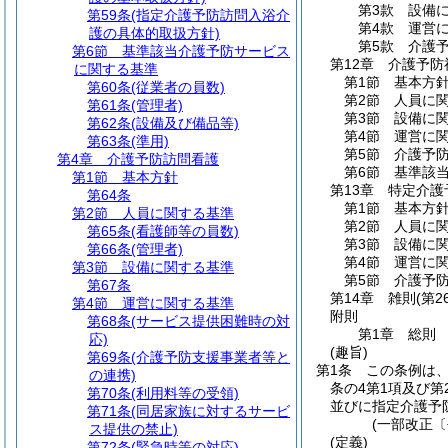
第3款
設備
第59条
(指定介護予防訪問入浴介
第4款
運営
護の具体的取扱方針)
第5款
介護
第6節
基準該当介護予防サービス
第12章
介護予防
に関する基準
第1節
基本方
第60条
(従業者の員数)
第2節
人員に
第61条
(管理者)
第3節
設備に
第62条
(設備及び備品等)
第4節
運営に
第63条
(準用)
第5節
介護予
第4章
介護予防訪問看護
第6節
基準該
第1節
基本方針
第13章
特定介護
第64条
第1節
基本方
第2節
人員に関する基準
第2節
人員に
第65条
(看護師等の員数)
第3節
設備に
第66条
(管理者)
第4節
運営に
第3節
設備に関する基準
第5節
介護予
第67条
第14章
雑則
(第2
第4節
運営に関する基準
附則
第68条
(サービス提供困難時の対
第1章
総則
応)
(趣旨)
第69条
(介護予防支援事業者等と
第1条
この条例は
の連携)
条の4第1項及び
第70条
(利用料等の受領)
並びに指定介護予
第71条
(同居家族に対するサービ
(一部改正〔
ス提供の禁止)
(定義)
第72条
(緊急時等の対応)