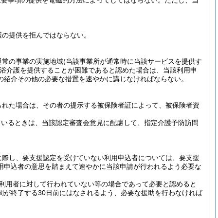
重要事項の提供を電磁的方法によってしてはならない。
ただし、当
護の提供を拒んではならない。
通常の事業の実施地域
(当該事業所が通常時に当該サービスを提供す
浴介護を提供することが困難であると認めた場合は、当該利用申
の紹介その他の必要な措置を速やかに講じなければならない。
られた場合は、その者の提示する被保険者証によって、被保険者資
ているときは、当該認定審査会意見に配慮して、指定介護予防訪問
に際し、要支援認定を受けていない利用申込者については、要支援
用申込者の意思を踏まえて速やかに当該申請が行われるよう必要な
利用者に対して行われていない等の場合であって必要と認めると
間が終了する30日前にはなされるよう、必要な援助を行わなければ