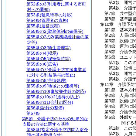
第3款
運営
第52条の3
(利用者に関する市町
第4款
介護
村への通知)
第7節
共生型
第53条
(緊急時等の対応)
第8節
基準該
第54条
(管理者の責務)
第10章
介護予防
第55条
(運営規程)
第1節
基本方
第55条の2
(勤務体制の確保等)
第2節
人員に
第55条の2の2
(業務継続計画の策
第3節
設備に
定等)
第4節
運営に
第55条の3
(衛生管理等)
第5節
介護予
第55条の4
(掲示)
第6節
ユニッ
第55条の5
(秘密保持等)
第1款
この
第55条の6
(広告)
第2款
設備
第55条の7
(介護予防支援事業者
第3款
運営
に対する利益供与の禁止)
第4款
介護
第55条の8
(苦情処理)
第11章
介護予防
第55条の9
(地域との連携等)
第1節
基本方
第55条の10
(事故発生時の対応)
第2節
人員に
第55条の10の2
(虐待の防止)
第3節
設備に
第55条の11
(会計の区分)
第4節
運営に
第56条
(記録の整備)
第5節
介護予
第57条
第6節
外部サ
第5節
介護予防のための効果的な
関する
支援の方法に関する基準
第1款
この
第58条
(指定介護予防訪問入浴介
第2款
人員
護の基本取扱方針)