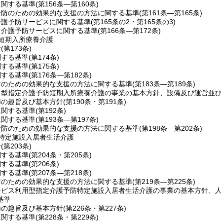
に関する基準
(第156条―第160条)
予防のための効果的な支援の方法に関する基準
(第161条―第165条)
介護予防サービスに関する基準
(第165条の2・第165条の3)
当介護予防サービスに関する基準
(第166条―第172条)
短期入所療養介護
針
(第173条)
関する基準
(第174条)
関する基準
(第175条)
関する基準
(第176条―第182条)
防のための効果的な支援の方法に関する基準
(第183条―第189条)
ト型指定介護予防短期入所療養介護の事業の基本方針、設備及び運営並
節の趣旨及び基本方針
(第190条・第191条)
に関する基準
(第192条)
に関する基準
(第193条―第197条)
予防のための効果的な支援の方法に関する基準
(第198条―第202条)
特定施設入居者生活介護
針
(第203条)
関する基準
(第204条・第205条)
関する基準
(第206条)
関する基準
(第207条―第218条)
防のための効果的な支援の方法に関する基準
(第219条―第225条)
ービス利用型指定介護予防特定施設入居者生活介護の事業の基本方針、
基準
節の趣旨及び基本方針
(第226条・第227条)
に関する基準
(第228条・第229条)