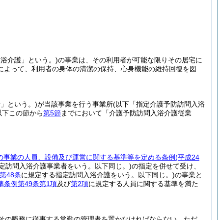
浴介護」という。)
の事業は、その利用者が可能な限りその居宅に
によって、利用者の身体の清潔の保持、心身機能の維持回復を図
」という。)
が当該事業を行う事業所
(以下「指定介護予防訪問入浴
以下この節から
第5節
までにおいて「介護予防訪問入浴介護従業
の事業の人員、設備及び運営に関する基準等を定める条例
(平成24
定訪問入浴介護事業者をいう。以下同じ。)
の指定を併せて受け、
第48条
に規定する指定訪問入浴介護をいう。以下同じ。)
の事業と
条例第49条第1項
及び
第2項
に規定する人員に関する基準を満た
その職務に従事する常勤の管理者を置かなければならない。
ただ