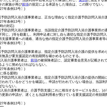
あったときは、当該利用申込者又はその家族に対し、
第1項
に規定する
その家族が再び
前項
の規定による承諾をした場合は、この限りでない。
27年条例13号〕)
護予防訪問入浴介護事業者は、正当な理由なく指定介護予防訪問入浴介
27年条例13号〕)
時の対応)
護予防訪問入浴介護事業者は、当該指定介護予防訪問入浴介護事業所の
下同じ。)
等を勘案し、利用申込者に対し自ら適切な指定介護予防訪問入
防支援事業者への連絡、適当な他の指定介護予防訪問入浴介護事業者等
27年条例13号〕)
)
護予防訪問入浴介護事業者は、指定介護予防訪問入浴介護の提供を求め
有無及び要支援認定の有効期間を確かめるものとする。
問入浴介護事業者は、
前項
の被保険者証に、認定審査会意見が記載され
るように努めなければならない。
27年条例13号〕)
に係る援助)
護予防訪問入浴介護事業者は、指定介護予防訪問入浴介護の提供の開始
行われているかどうかを確認し、申請が行われていない場合は、当該利
ばならない。
問入浴介護事業者は、介護予防支援
(これに相当するサービスを含む。)
が
の更新の申請が、遅くとも当該利用者が受けている要支援認定の有効期
27年条例13号〕)