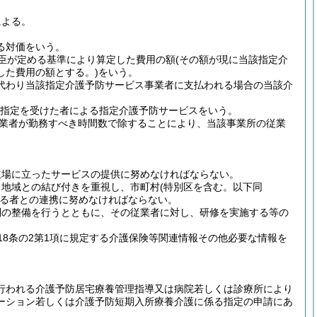
による。
る対価をいう。
大臣が定める基準により算定した費用の額
(その額が現に当該指定介
した費用の額とする。)
をいう。
に代わり当該指定介護予防サービス事業者に支払われる場合の当該介
文の指定を受けた者による指定介護予防サービスをいう。
業者が勤務すべき時間数で除することにより、当該事業所の従業
立場に立ったサービスの提供に努めなければならない。
、地域との結び付きを重視し、市町村
(特別区を含む。以下同
る者との連携に努めなければならない。
制の整備を行うとともに、その従業者に対し、研修を実施する等の
8条の2第1項に規定する介護保険等関連情報その他必要な情報を
行われる介護予防居宅療養管理指導又は病院若しくは診療所により
ーション若しくは介護予防短期入所療養介護に係る指定の申請にあ