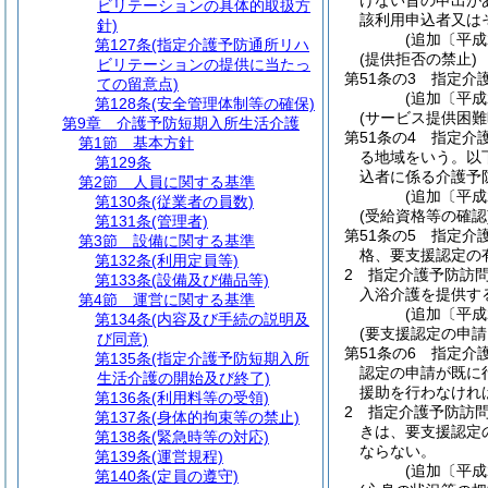
けない旨の申出が
ビリテーションの具体的取扱方
該利用申込者又は
針)
(追加〔平成
第127条
(指定介護予防通所リハ
(提供拒否の禁止)
ビリテーションの提供に当たっ
第51条の3
指定介
ての留意点)
(追加〔平成
第128条
(安全管理体制等の確保)
(サービス提供困難
第9章
介護予防短期入所生活介護
第51条の4
指定介
第1節
基本方針
る地域をいう。以
第129条
込者に係る介護予
第2節
人員に関する基準
(追加〔平成
第130条
(従業者の員数)
(受給資格等の確認
第131条
(管理者)
第51条の5
指定介
第3節
設備に関する基準
格、要支援認定の
第132条
(利用定員等)
2
指定介護予防訪
第133条
(設備及び備品等)
入浴介護を提供す
第4節
運営に関する基準
(追加〔平成
第134条
(内容及び手続の説明及
(要支援認定の申請
び同意)
第51条の6
指定介
第135条
(指定介護予防短期入所
認定の申請が既に
生活介護の開始及び終了)
援助を行わなけれ
第136条
(利用料等の受領)
2
指定介護予防訪
第137条
(身体的拘束等の禁止)
きは、要支援認定
第138条
(緊急時等の対応)
ならない。
第139条
(運営規程)
(追加〔平成
第140条
(定員の遵守)