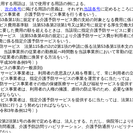
使用する用語は、法で使用する用語の例による。
て、
次の各号
に掲げる用語の意義は、それぞれ
当該各号
に定めるところ
ビス事業者 介護予防サービス事業を行う者をいう。
53条第1項に規定する介護予防サービス費の支給の対象となる費用に係
ビス費用基準額 法第53条第2項第1号又は第2号に規定する厚生労働
に要した費用の額を超えるときは、当該現に指定介護予防サービスに要
サービス 法第53条第4項の規定により介護予防サービス費が利用者
費に係る指定介護予防サービスをいう。
防サービス 法第115条の2の2第1項の申請に係る法第53条第1項本
 当該事業所の従業者の勤務延べ時間数を当該事業所において常勤の従
の従業者の員数に換算する方法をいう。
平成30年条例9号〕)
ビスの事業の一般原則)
防サービス事業者は、利用者の意思及び人格を尊重して、常に利用者の
ービス事業者は、指定介護予防サービスの事業を運営するに当たっては
防サービス事業者その他の保健医療サービス及び福祉サービスを提供す
ービス事業者は、利用者の人権の擁護、虐待の防止等のため、必要な体
ばならない。
ビス事業者は、指定介護予防サービスを提供するに当たっては、法第11
有効に行うよう努めなければならない。
令和3年条例12号〕)
の2第2項第1号の条例で定める者は、法人とする。
ただし、病院等により
訪問看護、介護予防訪問リハビリテーション、介護予防通所リハビリテ
でない。