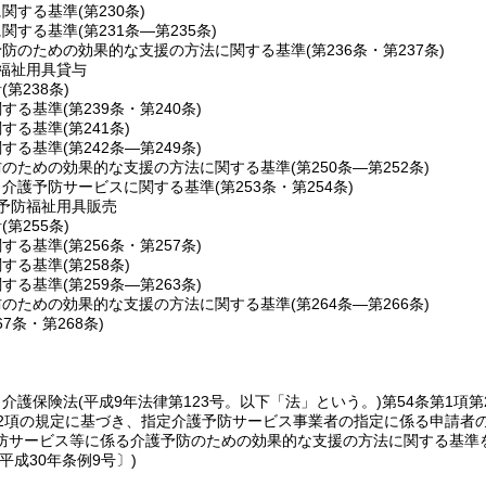
に関する基準
(第230条)
に関する基準
(第231条―第235条)
予防のための効果的な支援の方法に関する基準
(第236条・第237条)
福祉用具貸与
針
(第238条)
関する基準
(第239条・第240条)
関する基準
(第241条)
関する基準
(第242条―第249条)
防のための効果的な支援の方法に関する基準
(第250条―第252条)
当介護予防サービスに関する基準
(第253条・第254条)
予防福祉用具販売
針
(第255条)
関する基準
(第256条・第257条)
関する基準
(第258条)
関する基準
(第259条―第263条)
防のための効果的な支援の方法に関する基準
(第264条―第266条)
67条・第268条)
、介護保険法
(平成9年法律第123号。以下「法」という。)
第54条第1項第
第2項の規定に基づき、指定介護予防サービス事業者の指定に係る申請者
防サービス等に係る介護予防のための効果的な支援の方法に関する基準
平成30年条例9号〕)