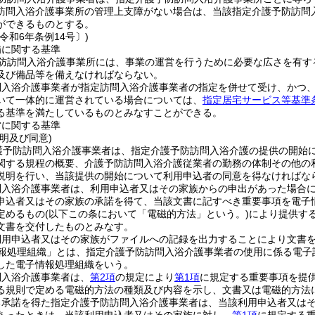
訪問入浴介護事業所の管理上支障がない場合は、当該指定介護予防訪問
ができるものとする。
令和6年条例14号〕)
備に関する基準
防訪問入浴介護事業所には、事業の運営を行うために必要な広さを有す
及び備品等を備えなければならない。
問入浴介護事業者が指定訪問入浴介護事業者の指定を併せて受け、かつ
いて一体的に運営されている場合については、
指定居宅サービス等基準条
る基準を満たしているものとみなすことができる。
営に関する基準
明及び同意)
護予防訪問入浴介護事業者は、指定介護予防訪問入浴介護の提供の開始
関する規程の概要、介護予防訪問入浴介護従業者の勤務の体制その他の
説明を行い、当該提供の開始について利用申込者の同意を得なければな
問入浴介護事業者は、利用申込者又はその家族からの申出があった場合
申込者又はその家族の承諾を得て、当該文書に記すべき重要事項を電子
定めるもの
(以下この条において「電磁的方法」という。)
により提供す
文書を交付したものとみなす。
利用申込者又はその家族がファイルへの記録を出力することにより文書
報処理組織」とは、指定介護予防訪問入浴介護事業者の使用に係る電子
した電子情報処理組織をいう。
問入浴介護事業者は、
第2項
の規定により
第1項
に規定する重要事項を提
る規則で定める電磁的方法の種類及び内容を示し、文書又は電磁的方法
る承諾を得た指定介護予防訪問入浴介護事業者は、当該利用申込者又は