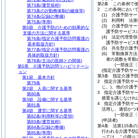
第2条
この条例で
第73条
(運営規程)
2
この条例におい
第73条の2
(勤務体制の確保等)
(1)
介護予防サー
第74条
(記録の整備)
(2)
利用料 法第
第75条
(準用)
(3)
介護予防サー
第5節
介護予防のための効果的な
護予防サービス
支援の方法に関する基準
(4)
法定代理受領
第76条
(指定介護予防訪問看護の
護予防サービス
基本取扱方針)
(5)
共生型介護予
第77条
(指定介護予防訪問看護の
(6)
常勤換算方法
具体的取扱方針)
者の員数を常勤
第78条
(主治の医師との関係)
(一部改正〔
第5章
介護予防訪問リハビリテーシ
(指定介護予防サー
ョン
第3条
指定介護予
第1節
基本方針
2
指定介護予防サ
第79条
じ。)
、他の介護予
第2節
人員に関する基準
3
指定介護予防サ
第80条
措置を講じなけれ
第3節
設備に関する基準
4
指定介護予防サー
第81条
活用し、適切かつ
第4節
運営に関する基準
(一部改正〔
第82条
(利用料等の受領)
(申請者)
第83条
(運営規程)
第4条
法第115条
第84条
(記録の整備)
行われる介護予防
第85条
(準用)
っては、この限り