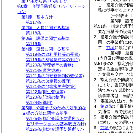
第97条から第116条まで
し、指定介護予防
第8章
介護予防通所リハビリテーシ
務に従事すること
ョン
(一部改正〔
第1節
基本方針
第3節
設
第117条
第51条
指定介護予
第2節
人員に関する基準
要な浴槽等の設備
第118条
2
指定介護予防訪
第3節
設備に関する基準
同一の事業所にお
第119条
て、
前項
に規定す
第4節
運営に関する基準
第4節
運
第119条の2
(利用料等の受領)
(内容及び手続の説
第119条の3
(緊急時等の対応)
第51条の2
指定介
第120条
(管理者等の責務)
定する重要事項に
第121条
(運営規程)
た文書を交付して
第121条の2
(勤務体制の確保等)
2
指定介護予防訪
第121条の3
(定員の遵守)
により、当該利用
第121条の4
(非常災害対策)
法であって規則で
第122条
(衛生管理等)
護事業者は、当該
第123条
(記録の整備)
3
電磁的方法は、
第124条
(準用)
4
第2項
の「電子情
第5節
介護予防のための効果的な
気通信回線で接続
支援の方法に関する基準
5
指定介護予防訪
第125条
(指定介護予防通所リハ
に対し、その用い
ビリテーションの基本取扱方針)
6
前項
の規定によ
第126条
(指定介護予防通所リハ