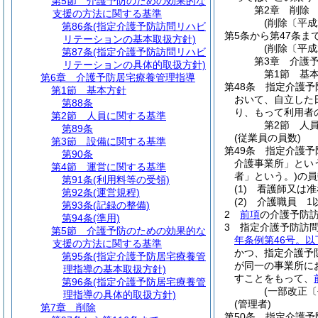
第5節
介護予防のための効果的な
第2章
削除
支援の方法に関する基準
(削除〔平成
第86条
(指定介護予防訪問リハビ
第5条から第47条ま
リテーションの基本取扱方針)
(削除〔平成
第87条
(指定介護予防訪問リハビ
第3章
介護
リテーションの具体的取扱方針)
第1節
基
第6章
介護予防居宅療養管理指導
第48条
指定介護予
第1節
基本方針
おいて、自立した
第88条
り、もって利用者
第2節
人員に関する基準
第2節
人
第89条
(従業員の員数)
第3節
設備に関する基準
第49条
指定介護予
第90条
介護事業所」とい
第4節
運営に関する基準
者」という。)
の員
第91条
(利用料等の受領)
(1)
看護師又は准
第92条
(運営規程)
(2)
介護職員 1
第93条
(記録の整備)
2
前項
の介護予防
第94条
(準用)
3
指定介護予防訪
第5節
介護予防のための効果的な
年条例第46号。
支援の方法に関する基準
かつ、指定介護予
第95条
(指定介護予防居宅療養管
が同一の事業所に
理指導の基本取扱方針)
すことをもって、
第96条
(指定介護予防居宅療養管
(一部改正〔
理指導の具体的取扱方針)
(管理者)
第7章
削除
第50条
指定介護予