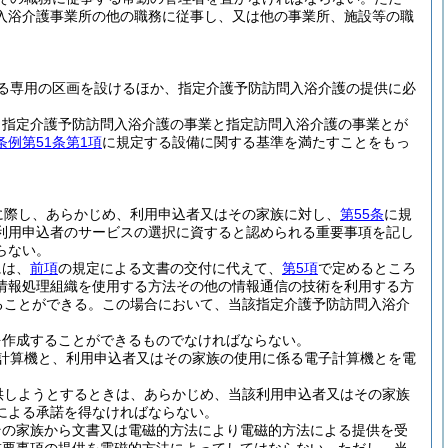
入浴介護事業所の他の職務に従事し、又は他の事業所、施設等の職
る専用の区画を設けるほか、指定介護予防訪問入浴介護の提供に必
、指定介護予防訪問入浴介護の事業と指定訪問入浴介護の事業とが
例第51条第1項
に規定する設備に関する基準を満たすことをもっ
に際し、あらかじめ、利用申込者又はその家族に対し、
第55条
に規
利用申込者のサービスの選択に資すると認められる重要事項を記し
らない。
には、
前項
の規定による文書の交付に代えて、
第5項
で定めるところ
情報処理組織を使用する方法その他の情報通信の技術を利用する方
ることができる。
この場合において、当該指定介護予防訪問入浴介
を作成することができるものでなければならない。
計算機と、利用申込者又はその家族の使用に係る電子計算機とを電
供しようとするときは、あらかじめ、当該利用申込者又はその家族
による承諾を得なければならない。
その家族から文書又は電磁的方法により電磁的方法による提供を受