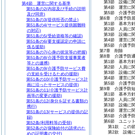
第3節
設備に
第4節
運営に関する基準
第4節
運営に
第51条の2
(内容及び手続の説明
第5節
介護予
及び同意)
第6章
介護予防
第51条の3
(提供拒否の禁止)
第1節
基本方
第51条の4
(サービス提供困難時
第2節
人員に
の対応)
第3節
設備に
第51条の5
(受給資格等の確認)
第4節
運営に
第51条の6
(要支援認定の申請に
第5節
介護予
係る援助)
第7章
削除
第51条の7
(心身の状況等の把握)
第8章
介護予防
第51条の8
(介護予防支援事業者
第1節
基本方
等との連携)
第2節
人員に
第51条の9
(介護予防サービス費
第3節
設備に
の支給を受けるための援助)
第4節
運営に
第51条の10
(介護予防サービス計
第5節
介護予
画に沿ったサービスの提供)
第9章
介護予防
第51条の11
(介護予防サービス計
第1節
基本方
画等の変更の援助)
第2節
人員に
第51条の12
(身分を証する書類の
第3節
設備に
携行)
第4節
運営に
第51条の13
(サービスの提供の記
第5節
介護予
録)
第6節
ユニッ
第52条
(利用料等の受領)
第1款
この
第52条の2
(保険給付の請求のた
第2款
設備
めの証明書の交付)