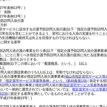
27年条例13号〕)
で
削除
27年条例13号〕)
予防訪問入浴介護
本方針
防サービスに該当する介護予防訪問入浴介護
(以下「指定介護予防訪問入
日常生活を営むことができるよう、居宅における入浴の支援を行うこと
の生活機能の維持又は向上を目指すものでなければならない。
員に関する基準
防訪問入浴介護の事業を行う者
(以下「指定介護予防訪問入浴介護事業者
う。)
ごとに置くべき指定介護予防訪問入浴介護の提供に当たる従業者
(
数は、次のとおりとする。
看護師
(以下この章において「看護職員」という。)
1以上
以上
訪問入浴介護従業者のうち1人以上は、常勤でなければならない。
問入浴介護事業者が指定訪問入浴介護事業者
(
福山市指定居宅サービス等
以下「指定居宅サービス等基準条例」という。)
第49条第1項
に規定する指
防訪問入浴介護の事業と指定訪問入浴介護
(
指定居宅サービス等基準条例
おいて一体的に運営されている場合については、
指定居宅サービス等基準
前2項
に規定する基準を満たしているものとみなすことができる。
平成27年条例13号〕)
防訪問入浴介護事業者は、指定介護予防訪問入浴介護事業所ごとに専ら