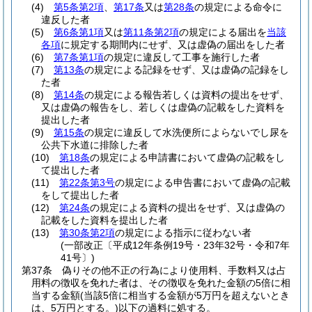
(4)
第5条第2項
、
第17条
又は
第28条
の規定による命令に
違反した者
(5)
第6条第1項
又は
第11条第2項
の規定による届出を
当該
各項
に規定する期間内にせず、又は虚偽の届出をした者
(6)
第7条第1項
の規定に違反して工事を施行した者
(7)
第13条
の規定による記録をせず、又は虚偽の記録をし
た者
(8)
第14条
の規定による報告若しくは資料の提出をせず、
又は虚偽の報告をし、若しくは虚偽の記載をした資料を
提出した者
(9)
第15条
の規定に違反して水洗便所によらないでし尿を
公共下水道に排除した者
(10)
第18条
の規定による申請書において虚偽の記載をし
て提出した者
(11)
第22条第3号
の規定による申告書において虚偽の記載
をして提出した者
(12)
第24条
の規定による資料の提出をせず、又は虚偽の
記載をした資料を提出した者
(13)
第30条第2項
の規定による指示に従わない者
(一部改正〔平成12年条例19号・23年32号・令和7年
41号〕)
第37条
偽りその他不正の行為により使用料、手数料又は占
用料の徴収を免れた者は、その徴収を免れた金額の5倍に相
当する金額
(当該5倍に相当する金額が5万円を超えないとき
は、5万円とする。)
以下の過料に処する。