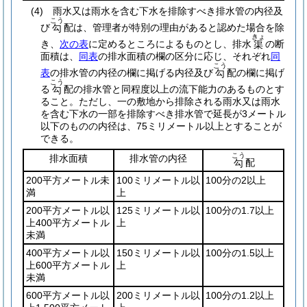
(4)
雨水又は雨水を含む下水を排除すべき排水管の内径及
こう
び
配は、管理者が特別の理由があると認めた場合を除
勾
きょ
き、
次の表
に定めるところによるものとし、排水
の断
渠
面積は、
同表
の排水面積の欄の区分に応じ、それぞれ
同
こう
表
の排水管の内径の欄に掲げる内径及び
配の欄に掲げ
勾
こう
る
配の排水管と同程度以上の流下能力のあるものとす
勾
ること。
ただし、一の敷地から排除される雨水又は雨水
を含む下水の一部を排除すべき排水管で延長が3メートル
以下のものの内径は、75ミリメートル以上とすることが
できる。
こう
排水面積
排水管の内径
配
勾
200平方メートル未
100ミリメートル以
100分の2以上
満
上
200平方メートル以
125ミリメートル以
100分の1.7以上
上400平方メートル
上
未満
400平方メートル以
150ミリメートル以
100分の1.5以上
上600平方メートル
上
未満
600平方メートル以
200ミリメートル以
100分の1.2以上