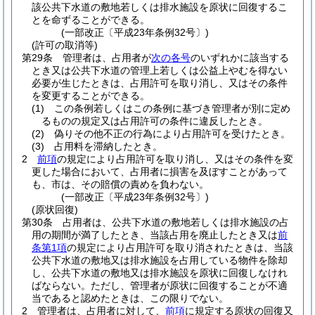
該公共下水道の敷地若しくは排水施設を原状に回復するこ
とを命ずることができる。
(一部改正〔平成23年条例32号〕)
(許可の取消等)
第29条
管理者は、占用者が
次の各号
のいずれかに該当する
とき又は公共下水道の管理上若しくは公益上やむを得ない
必要が生じたときは、占用許可を取り消し、又はその条件
を変更することができる。
(1)
この条例若しくはこの条例に基づき管理者が別に定め
るものの規定又は占用許可の条件に違反したとき。
(2)
偽りその他不正の行為により占用許可を受けたとき。
(3)
占用料を滞納したとき。
2
前項
の規定により占用許可を取り消し、又はその条件を変
更した場合において、占用者に損害を及ぼすことがあって
も、市は、その賠償の責めを負わない。
(一部改正〔平成23年条例32号〕)
(原状回復)
第30条
占用者は、公共下水道の敷地若しくは排水施設の占
用の期間が満了したとき、当該占用を廃止したとき又は
前
条第1項
の規定により占用許可を取り消されたときは、当該
公共下水道の敷地又は排水施設を占用している物件を除却
し、公共下水道の敷地又は排水施設を原状に回復しなけれ
ばならない。
ただし、管理者が原状に回復することが不適
当であると認めたときは、この限りでない。
2
管理者は、占用者に対して、
前項
に規定する原状の回復又