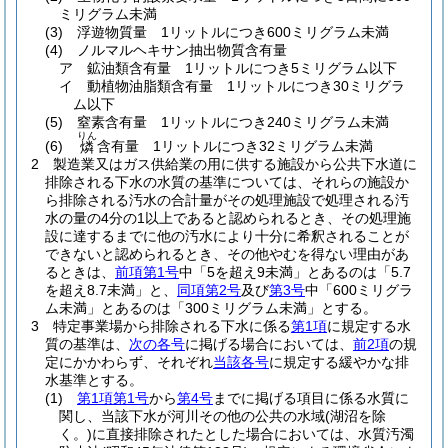
ミリグラム未満
(3)
浮遊物質量 1リットルにつき600ミリグラム未満
(4)
ノルマルヘキサン抽出物質含有量
ア
鉱油類含有量 1リットルにつき5ミリグラム以下
イ
動植物油脂類含有量 1リットルにつき30ミリグラ
ム以下
(5)
窒素含有量 1リットルにつき240ミリグラム未満
りん
(6)
含有量 1リットルにつき32ミリグラム未満
燐
2
製造業又はガス供給業の用に供する施設から公共下水道に
排除される下水の水質の基準については、それらの施設か
ら排除される汚水の合計量がその処理施設で処理される汚
水の量の4分の1以上であると認められるとき、その処理施
設に達するまでに他の汚水により十分に希釈されることが
できないと認められるとき、その他やむを得ない理由があ
るときは、
前項第1号
中「5を超え9未満」とあるのは「5.7
を超え8.7未満」と、
同項第2号
及び
第3号
中「600ミリグラ
ム未満」とあるのは「300ミリグラム未満」とする。
3
特定事業場から排除される下水に係る
第1項
に規定する水
質の基準は、
次の各号
に掲げる場合においては、
前2項
の規
定にかかわらず、それぞれ
当該各号
に規定する緩やかな排
水基準とする。
(1)
第1項第1号
から
第4号
までに掲げる項目に係る水質に
関し、当該下水が河川その他の公共の水域
(湖沼を除
く。)
に直接排除されたとした場合においては、水質汚濁