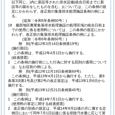
以下同じ。)
内に新設等された排水設備
(統合日前までに新
設等の届出をしたものを含む。)
については、この条例の規
定にかかわらず、改正前の集落排水処理施設条例の例によ
る。
(追加〔令和5年条例50号〕)
18
服部地区農業集落排水処理施設の処理区域の統合日前ま
での使用に係る使用料については、この条例の規定にかか
わらず、改正前の集落排水処理施設条例の例による。
(追加〔令和5年条例50号〕)
附
則
(平成12年3月14日
条例第19号)
(施行期日)
1
この条例は、平成12年4月1日から施行する。
(経過措置)
2
この条例の施行前にした行為に対する罰則の適用について
は、なお従前の例による。
附
則
(平成12年12月19日
条例第69号)
この条例は、平成13年4月1日から施行する。
ただし、第9
条第3項第1号及び第2号の改正規定は、平成13年1月6日から
施行する。
附
則
(平成13年12月21日
条例第45号)
(施行期日)
1
この条例は、平成14年7月1日から施行する。
(使用料の算定に関する経過措置)
2
改正後の別表の規定は、平成14年9月以後の月に属する定
例日において同年7月1日以後に係る排除汚水量に応じて算