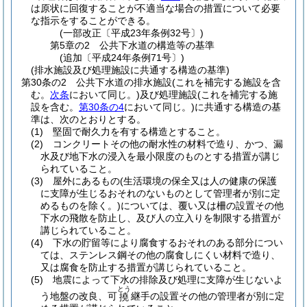
は原状に回復することが不適当な場合の措置について必要
な指示をすることができる。
(一部改正〔平成23年条例32号〕)
第5章の2
公共下水道の構造等の基準
(追加〔平成24年条例71号〕)
(排水施設及び処理施設に共通する構造の基準)
第30条の2
公共下水道の排水施設
(これを補完する施設を含
む。
次条
において同じ。)
及び処理施設
(これを補完する施
設を含む。
第30条の4
において同じ。)
に共通する構造の基
準は、次のとおりとする。
(1)
堅固で耐久力を有する構造とすること。
(2)
コンクリートその他の耐水性の材料で造り、かつ、漏
水及び地下水の浸入を最小限度のものとする措置が講じ
られていること。
(3)
屋外にあるもの
(生活環境の保全又は人の健康の保護
に支障が生じるおそれのないものとして管理者が別に定
めるものを除く。)
については、覆い又は柵の設置その他
下水の飛散を防止し、及び人の立入りを制限する措置が
講じられていること。
(4)
下水の貯留等により腐食するおそれのある部分につい
ては、ステンレス鋼その他の腐食しにくい材料で造り、
又は腐食を防止する措置が講じられていること。
(5)
地震によって下水の排除及び処理に支障が生じないよ
とう
う地盤の改良、可
継手の設置その他の管理者が別に定
撓