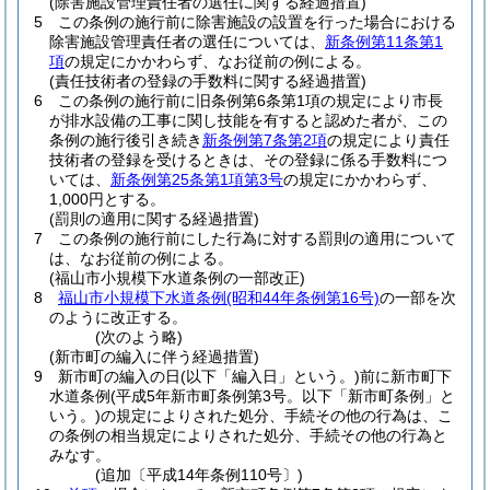
(除害施設管理責任者の選任に関する経過措置)
5
この条例の施行前に除害施設の設置を行った場合における
除害施設管理責任者の選任については、
新条例第11条第1
項
の規定にかかわらず、なお従前の例による。
(責任技術者の登録の手数料に関する経過措置)
6
この条例の施行前に旧条例第6条第1項の規定により市長
が排水設備の工事に関し技能を有すると認めた者が、この
条例の施行後引き続き
新条例第7条第2項
の規定により責任
技術者の登録を受けるときは、その登録に係る手数料につ
いては、
新条例第25条第1項第3号
の規定にかかわらず、
1,000円とする。
(罰則の適用に関する経過措置)
7
この条例の施行前にした行為に対する罰則の適用について
は、なお従前の例による。
(福山市小規模下水道条例の一部改正)
8
福山市小規模下水道条例
(昭和44年条例第16号)
の一部を次
のように改正する。
(次のよう略)
(新市町の編入に伴う経過措置)
9
新市町の編入の日
(以下「編入日」という。)
前に新市町下
水道条例
(平成5年新市町条例第3号。以下「新市町条例」と
いう。)
の規定によりされた処分、手続その他の行為は、こ
の条例の相当規定によりされた処分、手続その他の行為と
みなす。
(追加〔平成14年条例110号〕)