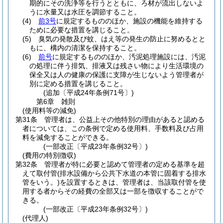
期的にその洗浄等を行うとともに、ろ材が流出しないよ
うに水量又は水圧を調節すること。
(4)
前3号
に規定するもののほか、施設の機能を維持する
ために必要な措置を講じること。
(5)
臭気の発散及び蚊、はえ等の発生の防止に努めるとと
もに、構内の清潔を保持すること。
(6)
前号
に規定するもののほか、汚泥処理施設には、汚泥
の処理に伴う排気、排液又は残さい物により生活環境の
保全又は人の健康の保護に支障が生じないよう管理者が
別に定める措置を講じること。
(追加〔平成24年条例71号〕)
第6章
雑則
(使用料等の減免)
第31条
管理者は、公益上その他特別の理由があると認める
者については、この条例で定める使用料、手数料及び占用
料を減免することができる。
(一部改正〔平成23年条例32号〕)
(費用の特別徴収)
第32条
管理者が特に必要と認めて管理者の定める基準を超
えて取付管
(排水設備から公共下水道の本管に固着する排水
管をいう。)
を設置するときは、管理者は、当該取付管を使
用する者からその経費の全部又は一部を徴収することがで
きる。
(一部改正〔平成23年条例32号〕)
(代理人)