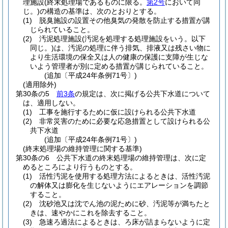
理施設
(終末処理場であるものに限る。
第2号
において同
じ。)
の構造の基準は、次のとおりとする。
(1)
脱臭施設の設置その他臭気の発散を防止する措置が講
じられていること。
(2)
汚泥処理施設
(汚泥を処理する処理施設をいう。以下
同じ。)
は、汚泥の処理に伴う排気、排液又は残さい物に
より生活環境の保全又は人の健康の保護に支障が生じな
いよう管理者が別に定める措置が講じられていること。
(追加〔平成24年条例71号〕)
(適用除外)
第30条の5
前3条
の規定は、次に掲げる公共下水道について
は、適用しない。
(1)
工事を施行するために仮に設けられる公共下水道
(2)
非常災害のために必要な応急措置として設けられる公
共下水道
(追加〔平成24年条例71号〕)
(終末処理場の維持管理に関する基準)
第30条の6
公共下水道の終末処理場の維持管理は、次に定
めるところにより行うものとする。
(1)
活性汚泥を使用する処理方法によるときは、活性汚泥
の解体又は膨化を生じないようにエアレーションを調節
すること。
(2)
沈砂池又は沈でん池の泥ために砂、汚泥等が満ちたと
きは、速やかにこれを除去すること。
(3)
急速ろ過法によるときは、ろ床が詰まらないように定