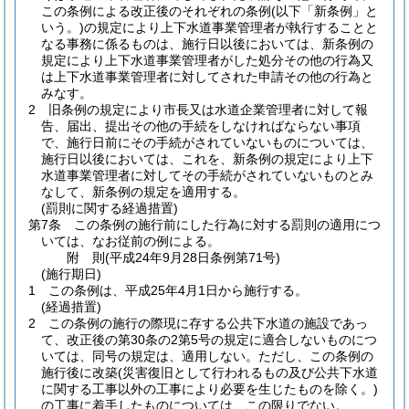
この条例による改正後のそれぞれの条例
(以下「新条例」と
いう。)
の規定により上下水道事業管理者が執行することと
なる事務に係るものは、施行日以後においては、新条例の
規定により上下水道事業管理者がした処分その他の行為又
は上下水道事業管理者に対してされた申請その他の行為と
みなす。
2
旧条例の規定により市長又は水道企業管理者に対して報
告、届出、提出その他の手続をしなければならない事項
で、施行日前にその手続がされていないものについては、
施行日以後においては、これを、新条例の規定により上下
水道事業管理者に対してその手続がされていないものとみ
なして、新条例の規定を適用する。
(罰則に関する経過措置)
第7条
この条例の施行前にした行為に対する罰則の適用につ
いては、なお従前の例による。
附
則
(平成24年9月28日
条例第71号)
(施行期日)
1
この条例は、平成25年4月1日から施行する。
(経過措置)
2
この条例の施行の際現に存する公共下水道の施設であっ
て、改正後の第30条の2第5号の規定に適合しないものにつ
いては、同号の規定は、適用しない。
ただし、この条例の
施行後に改築
(災害復旧として行われるもの及び公共下水道
に関する工事以外の工事により必要を生じたものを除く。)
の工事に着手したものについては、この限りでない。