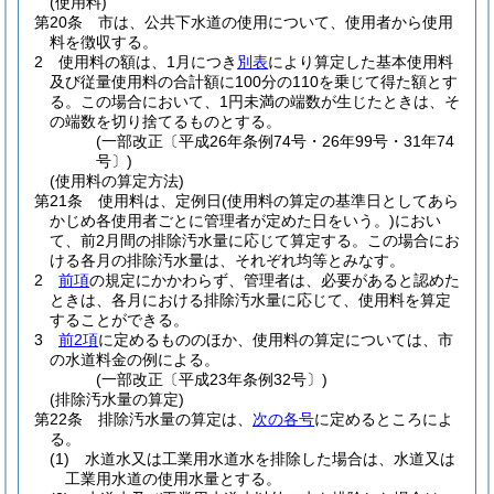
(使用料)
第20条
市は、公共下水道の使用について、使用者から使用
料を徴収する。
2
使用料の額は、1月につき
別表
により算定した基本使用料
及び従量使用料の合計額に100分の110を乗じて得た額とす
る。
この場合において、1円未満の端数が生じたときは、そ
の端数を切り捨てるものとする。
(一部改正〔平成26年条例74号・26年99号・31年74
号〕)
(使用料の算定方法)
第21条
使用料は、定例日
(使用料の算定の基準日としてあら
かじめ各使用者ごとに管理者が定めた日をいう。)
におい
て、前2月間の排除汚水量に応じて算定する。
この場合にお
ける各月の排除汚水量は、それぞれ均等とみなす。
2
前項
の規定にかかわらず、管理者は、必要があると認めた
ときは、各月における排除汚水量に応じて、使用料を算定
することができる。
3
前2項
に定めるもののほか、使用料の算定については、市
の水道料金の例による。
(一部改正〔平成23年条例32号〕)
(排除汚水量の算定)
第22条
排除汚水量の算定は、
次の各号
に定めるところによ
る。
(1)
水道水又は工業用水道水を排除した場合は、水道又は
工業用水道の使用水量とする。