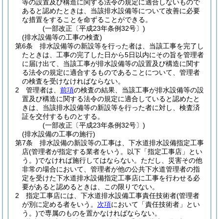
等の設置及び構造に関する法令の規定に適合しないもので
あると認めたときは、当該排水設備等について改善に必要
な措置をすることを命ずることができる。
(一部改正〔平成23年条例32号〕)
(排水設備等の工事の検査)
第6条
排水設備等の新設等を行った者は、当該工事を完了し
たときは、工事の完了した日から5日以内にその旨を管理者
に届け出て、当該工事が排水設備等の設置及び構造に関す
る法令の規定に適合するものであることについて、管理者
の検査を受けなければならない。
2
管理者は、
前項
の検査の結果、当該工事が排水設備等の設
置及び構造に関する法令の規定に適合していると認めたと
きは、当該排水設備等の新設等を行った者に対し、検査済
証を交付するものとする。
(一部改正〔平成23年条例32号〕)
(排水設備の工事の施行)
第7条
排水設備の新設等の工事は、下水道排水設備指定工事
店
(管理者が指定する業者をいう。以下「指定工事店」とい
う。)
でなければ施行してはならない。
ただし、災害その他
非常の場合において、管理者が他の公共下水道管理者の指
定を受けた下水道排水設備指定工事店に工事を行わせる必
要があると認めるときは、この限りでない。
2
指定工事店には、下水道排水設備工事責任技術者
(管理者
が別に定める者をいう。
次項
において「責任技術者」とい
う。)
で専属のものを置かなければならない。