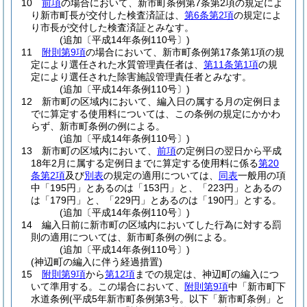
10
前項
の場合において、新市町条例第7条第2項の規定によ
り新市町長が交付した検査済証は、
第6条第2項
の規定によ
り市長が交付した検査済証とみなす。
(追加〔平成14年条例110号〕)
11
附則第9項
の場合において、新市町条例第17条第1項の規
定により選任された水質管理責任者は、
第11条第1項
の規
定により選任された除害施設管理責任者とみなす。
(追加〔平成14年条例110号〕)
12
新市町の区域内において、編入日の属する月の定例日ま
でに算定する使用料については、この条例の規定にかかわ
らず、新市町条例の例による。
(追加〔平成14年条例110号〕)
13
新市町の区域内において、
前項
の定例日の翌日から平成
18年2月に属する定例日までに算定する使用料に係る
第20
条第2項
及び
別表
の規定の適用については、
同表
一般用の項
中「195円」とあるのは「153円」と、「223円」とあるの
は「179円」と、「229円」とあるのは「190円」とする。
(追加〔平成14年条例110号〕)
14
編入日前に新市町の区域内においてした行為に対する罰
則の適用については、新市町条例の例による。
(追加〔平成14年条例110号〕)
(神辺町の編入に伴う経過措置)
15
附則第9項
から
第12項
までの規定は、神辺町の編入につ
いて準用する。
この場合において、
附則第9項
中「新市町下
水道条例
(平成5年新市町条例第3号。以下「新市町条例」と