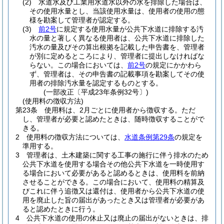
(2)
水道水及び工業用水道水以外の水を排除した場合は、
その使用水量とし、当該使用水量は、使用者の使用の態
様を勘案して管理者が認定する。
(3)
前2号
に規定する使用水量が公共下水道に排除する汚
水の量と著しく異なる使用者は、公共下水道に排除した
汚水の量及びその算出根拠を記載した申告書を、管理者
が別に定めるところにより、管理者に提出しなければな
らない。
この場合においては、
前2号
の規定にかかわら
ず、管理者は、その申告書の記載事項を勘案してその使
用者の排除汚水量を認定するものとする。
(一部改正〔平成23年条例32号〕)
(使用料の徴収方法)
第23条
使用料は、2月ごとに使用者から徴収する。
ただ
し、管理者が必要と認めたときは、随時徴収することがで
きる。
2
使用料の徴収方法については、
水道条例第29条
の規定を
準用する。
3
管理者は、土木建築に関する工事の施行に伴う排水のため
公共下水道を使用する場合その他公共下水道を一時使用す
る場合において必要があると認めるときは、使用料を前納
させることができる。
この場合において、使用料の精算及
びこれに伴う追徴又は還付は、使用者から公共下水道の使
用を廃止した旨の届出があったとき又は管理者が必要があ
ると認めたときに行う。
4
公共下水道の使用の休止又は廃止の届出がないときは、排