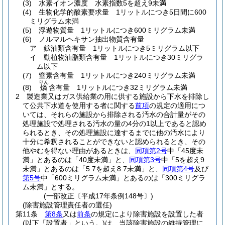
(3)
水素イオン濃度 水素指数5を超え9未満
(4)
生物化学的酸素要求量 1リットルにつき5日間に600
ミリグラム未満
(5)
浮遊物質量 1リットルにつき600ミリグラム未満
(6)
ノルマルヘキサン抽出物質含有量
ア
鉱油類含有量 1リットルにつき5ミリグラム以下
イ
動植物油脂類含有量 1リットルにつき30ミリグラ
ム以下
(7)
窒素含有量 1リットルにつき240ミリグラム未満
りん
(8)
含有量 1リットルにつき32ミリグラム未満
燐
2
製造業又はガス供給業の用に供する施設から下水を排除し
て公共下水道を使用する者に関する
前項
の規定の適用につ
いては、それらの施設から排除される汚水の合計量がその
処理施設で処理される汚水の量の4分の1以上であると認め
られるとき、その処理施設に達するまでに他の汚水により
十分に希釈されることができないと認められるとき、その
他やむを得ない理由があるときは、
同項第2号
中「45度未
満」とあるのは「40度未満」と、
同項第3号
中「5を超え9
未満」とあるのは「5.7を超え8.7未満」と、
同項第4号
及び
第5号
中「600ミリグラム未満」とあるのは「300ミリグラ
ム未満」とする。
(一部改正〔平成17年条例148号〕)
(除害施設管理責任者の選任)
第11条
第8条
又は
前条
の規定により除害施設を設置した者
(以下「設置者」という。)
は、当該除害施設の維持管理に