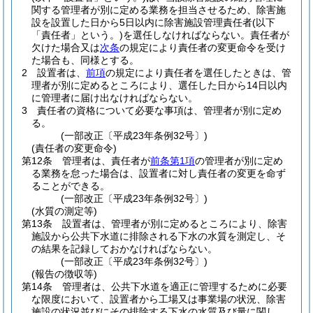
関する管理者が別に定める業務を担当させるため、除害施
設を設置した日から5日以内に除害施設管理責任者
(以下
「責任者」という。)
を選任しなければならない。
責任者が
欠けた場合又は
次条
の規定により責任者の変更命令を受け
た場合も、同様とする。
2
設置者は、
前項
の規定により責任者を選任したときは、管
理者が別に定めるところにより、選任した日から14日以内
に管理者に届け出なければならない。
3
責任者の資格について必要な事項は、管理者が別に定め
る。
(一部改正〔平成23年条例32号〕)
(責任者の変更命令)
第12条
管理者は、責任者が
前条第1項
の管理者が別に定め
る業務を怠った場合は、設置者に対し責任者の変更を命ず
ることができる。
(一部改正〔平成23年条例32号〕)
(水質の測定等)
第13条
設置者は、管理者が別に定めるところにより、除害
施設から公共下水道に排除される下水の水質を測定し、そ
の結果を記録しておかなければならない。
(一部改正〔平成23年条例32号〕)
(報告の徴収等)
第14条
管理者は、公共下水道を適正に管理するために必要
な限度において、設置者から工場又は事業場の状況、除害
施設の状況並びにその排除する下水の水質及び量に関し、