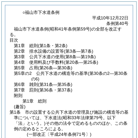
○福山市下水道条例
平成10年12月22日
条例第40号
福山市下水道条例(昭和41年条例第59号)の全部を改正す
る。
目次
第1章
総則
(第1条・第2条)
第2章
排水設備の設置等
(第3条―第7条)
第3章
公共下水道の使用
(第8条―第19条)
第4章
使用料及び手数料
(第20条―第25条)
第5章
占用
(第26条―第30条)
第5章の2
公共下水道の構造等の基準
(第30条の2―第30条
の6)
第6章
雑則
(第31条―第35条)
第7章
罰則
(第36条・第37条)
附則
第1章
総則
(趣旨)
第1条
市の設置する公共下水道の管理及び施設の構造等の基
準については、下水道法
(昭和33年法律第79号。以下
「法」という。)
その他の法令で定めるもののほか、この条
例の定めるところによる。
(一部改正〔平成24年条例71号〕)