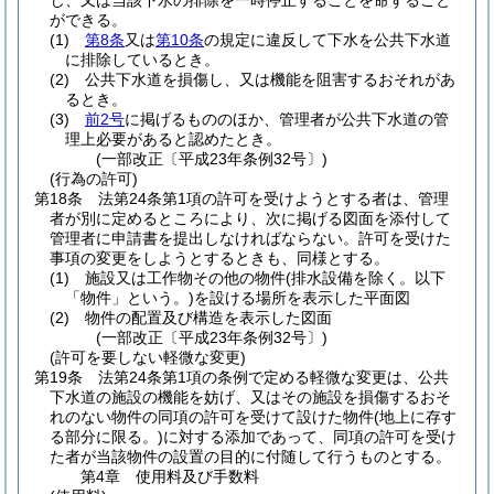
じ、又は当該下水の排除を一時停止することを命ずること
ができる。
(1)
第8条
又は
第10条
の規定に違反して下水を公共下水道
に排除しているとき。
(2)
公共下水道を損傷し、又は機能を阻害するおそれがあ
るとき。
(3)
前2号
に掲げるもののほか、管理者が公共下水道の管
理上必要があると認めたとき。
(一部改正〔平成23年条例32号〕)
(行為の許可)
第18条
法第24条第1項の許可を受けようとする者は、管理
者が別に定めるところにより、次に掲げる図面を添付して
管理者に申請書を提出しなければならない。
許可を受けた
事項の変更をしようとするときも、同様とする。
(1)
施設又は工作物その他の物件
(排水設備を除く。以下
「物件」という。)
を設ける場所を表示した平面図
(2)
物件の配置及び構造を表示した図面
(一部改正〔平成23年条例32号〕)
(許可を要しない軽微な変更)
第19条
法第24条第1項の条例で定める軽微な変更は、公共
下水道の施設の機能を妨げ、又はその施設を損傷するおそ
れのない物件の同項の許可を受けて設けた物件
(地上に存す
る部分に限る。)
に対する添加であって、同項の許可を受け
た者が当該物件の設置の目的に付随して行うものとする。
第4章
使用料及び手数料