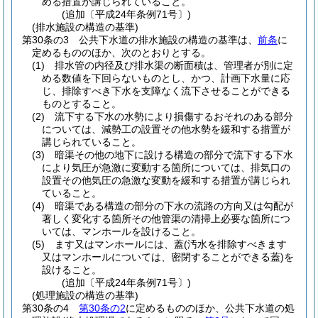
める措置が講じられていること。
(追加〔平成24年条例71号〕)
(排水施設の構造の基準)
第30条の3
公共下水道の排水施設の構造の基準は、
前条
に
定めるもののほか、次のとおりとする。
(1)
排水管の内径及び排水渠の断面積は、管理者が別に定
める数値を下回らないものとし、かつ、計画下水量に応
じ、排除すべき下水を支障なく流下させることができる
ものとすること。
(2)
流下する下水の水勢により損傷するおそれのある部分
については、減勢工の設置その他水勢を緩和する措置が
講じられていること。
(3)
暗渠その他の地下に設ける構造の部分で流下する下水
により気圧が急激に変動する箇所については、排気口の
設置その他気圧の急激な変動を緩和する措置が講じられ
ていること。
(4)
暗渠である構造の部分の下水の流路の方向又は勾配が
著しく変化する箇所その他管渠の清掃上必要な箇所につ
いては、マンホールを設けること。
(5)
ます又はマンホールには、蓋
(汚水を排除すべきます
又はマンホールについては、密閉することができる蓋)
を
設けること。
(追加〔平成24年条例71号〕)
(処理施設の構造の基準)
第30条の4
第30条の2
に定めるもののほか、公共下水道の処