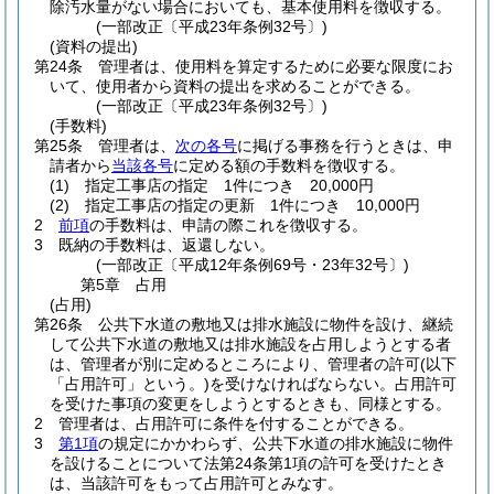
除汚水量がない場合においても、基本使用料を徴収する。
(一部改正〔平成23年条例32号〕)
(資料の提出)
第24条
管理者は、使用料を算定するために必要な限度にお
いて、使用者から資料の提出を求めることができる。
(一部改正〔平成23年条例32号〕)
(手数料)
第25条
管理者は、
次の各号
に掲げる事務を行うときは、申
請者から
当該各号
に定める額の手数料を徴収する。
(1)
指定工事店の指定 1件につき 20,000円
(2)
指定工事店の指定の更新 1件につき 10,000円
2
前項
の手数料は、申請の際これを徴収する。
3
既納の手数料は、返還しない。
(一部改正〔平成12年条例69号・23年32号〕)
第5章
占用
(占用)
第26条
公共下水道の敷地又は排水施設に物件を設け、継続
して公共下水道の敷地又は排水施設を占用しようとする者
は、管理者が別に定めるところにより、管理者の許可
(以下
「占用許可」という。)
を受けなければならない。
占用許可
を受けた事項の変更をしようとするときも、同様とする。
2
管理者は、占用許可に条件を付することができる。
3
第1項
の規定にかかわらず、公共下水道の排水施設に物件
を設けることについて法第24条第1項の許可を受けたとき
は、当該許可をもって占用許可とみなす。