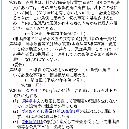
第33条
管理者は、排水設備等を設置する者で市内に住所
(法
人にあっては、その主たる事務所の所在地。以下この条に
おいて同じ。)
又は居所を有しないものに対し、必要と認め
るときは、この条例に定める一切の事項を処理させるた
め、市内に住所又は居所を有する者のうちから代理人を選
定させることができる。
(一部改正〔平成23年条例32号〕)
(排水設備等又は給水装置の共有者又は共用者の連帯責任)
第34条
排水設備等又は給水装置
(水道法第3条第9項に規定
する給水装置をいう。)
を共有し、又は共用するときは、そ
の共有者又は共用者は、連帯してこの条例に定める義務を
履行しなければならない。
(委任)
第35条
この条例で定めるもののほか、この条例の施行につ
いて必要な事項は、管理者が別に定める。
(一部改正〔平成23年条例32号〕)
第7章
罰則
第36条
次の各号
のいずれかに該当する者は、5万円以下の
過料に処する。
(1)
第4条本文
の規定に違反して管理者の確認を受けない
で排水設備等の新設等を行った者
(2)
第4条ただし書
及び
第16条第1項
の規定による届出をせ
ず、又は虚偽の届出をした者
(3)
第5条第1項
の規定に違反して検査を受けないで排水設
備等を公共下水道に接続した者