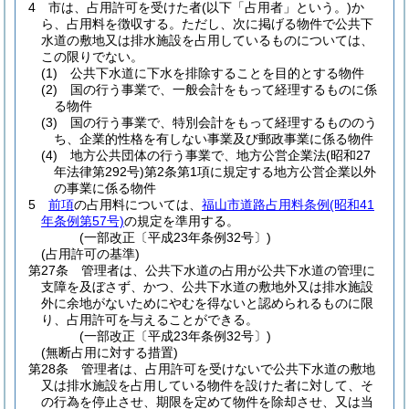
4
市は、占用許可を受けた者
(以下「占用者」という。)
か
ら、占用料を徴収する。
ただし、次に掲げる物件で公共下
水道の敷地又は排水施設を占用しているものについては、
この限りでない。
(1)
公共下水道に下水を排除することを目的とする物件
(2)
国の行う事業で、一般会計をもって経理するものに係
る物件
(3)
国の行う事業で、特別会計をもって経理するもののう
ち、企業的性格を有しない事業及び郵政事業に係る物件
(4)
地方公共団体の行う事業で、地方公営企業法
(昭和27
年法律第292号)
第2条第1項に規定する地方公営企業以外
の事業に係る物件
5
前項
の占用料については、
福山市道路占用料条例
(昭和41
年条例第57号)
の規定を準用する。
(一部改正〔平成23年条例32号〕)
(占用許可の基準)
第27条
管理者は、公共下水道の占用が公共下水道の管理に
支障を及ぼさず、かつ、公共下水道の敷地外又は排水施設
外に余地がないためにやむを得ないと認められるものに限
り、占用許可を与えることができる。
(一部改正〔平成23年条例32号〕)
(無断占用に対する措置)
第28条
管理者は、占用許可を受けないで公共下水道の敷地
又は排水施設を占用している物件を設けた者に対して、そ
の行為を停止させ、期限を定めて物件を除却させ、又は当