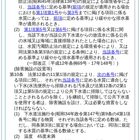
防止法
(昭和45年法律第138号)
の規定による環境省令によ
り、
当該各号
に定める基準
(
前項
の規定が適用される場合
における
第1項第1号
から
第3号
までに掲げる項目に係る
水質にあっては、
前項
に定める基準)
より緩やかな排水基
準が適用されるとき。
(2)
第1項第5号
又は
第6号
に掲げる項目に係る水質に関
し、当該下水が当該公共下水道からの放流水に係る公共
の水域又は海域に直接排除されたとした場合において
は、水質汚濁防止法の規定による環境省令により、又は
同法第3条第3項の規定による条例により、
当該各号
に定
める基準より緩やかな排水基準が適用されるとき。
(一部改正〔平成12年条例69号・17年148号〕)
(除害施設の設置等)
第10条
法第12条の11第1項の規定により、
次の各号
に掲げ
る項目に関し、それぞれ
当該各号
に定める水質に適合しな
い下水
(水洗便所から排除される汚水及び法第12条の2第1
項又は第5項の規定により公共下水道に排除してはならない
こととされるものを除く。)
を継続して排除して公共下水道
を使用する者は、除害施設を設け、又は必要な措置をしな
ければならない。
(1)
下水道法施行令
(昭和34年政令第147号)
第9条の4第1項
各号に掲げる物質 それぞれ当該各号に定める数値。
た
だし、同条第3項に規定する場合においては、同項に規定
する水質の基準に係る数値とする。
(2)
温度 45度未満