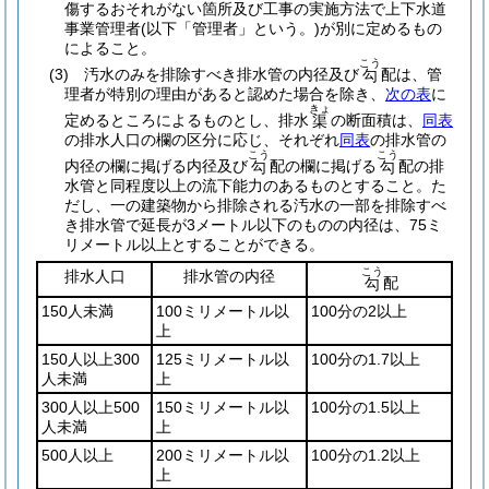
傷するおそれがない箇所及び工事の実施方法で上下水道
事業管理者
(以下「管理者」という。)
が別に定めるもの
によること。
こう
(3)
汚水のみを排除すべき排水管の内径及び
配は、管
勾
理者が特別の理由があると認めた場合を除き、
次の表
に
きょ
定めるところによるものとし、排水
の断面積は、
同表
渠
の排水人口の欄の区分に応じ、それぞれ
同表
の排水管の
こう
こう
内径の欄に掲げる内径及び
配の欄に掲げる
配の排
勾
勾
水管と同程度以上の流下能力のあるものとすること。
た
だし、一の建築物から排除される汚水の一部を排除すべ
き排水管で延長が3メートル以下のものの内径は、75ミ
リメートル以上とすることができる。
こう
排水人口
排水管の内径
配
勾
150人未満
100ミリメートル以
100分の2以上
上
150人以上300
125ミリメートル以
100分の1.7以上
人未満
上
300人以上500
150ミリメートル以
100分の1.5以上
人未満
上
500人以上
200ミリメートル以
100分の1.2以上
上