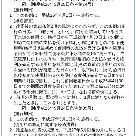
附
則
(平成26年3月25日
条例第74号)
(施行期日)
1
この条例は、平成26年4月1日から施行する。
(経過措置)
2
改正後の第20条第2項の規定にかかわらず、この条例の施
行の日
(以下「施行日」という。)
前から継続している公共
下水道の使用で、施行日から平成26年4月30日までの間に
初めて使用料の支払を受ける権利が確定するものに係る使
用料
(施行日以後初めて使用料の支払を受ける権利が確定す
る日が同月30日後である公共下水道の使用にあっては、当
該確定したもののうち、施行日以後初めて支払を受ける権
利が確定する使用料を前回確定日
(その直前の使用料の支払
を受ける権利が確定した日をいう。以下同じ。)
から施行日
以後初めて使用料の支払を受ける権利が確定する日までの
期間の月数で除し、これに前回確定日から平成26年4月30
日までの期間の月数を乗じて計算した金額に係る部分に対
応する部分に限る。)
については、なお従前の例による。
3
前項の月数は、暦に従って計算し、1月に満たない端数を
生じたときは、これを1月とする。
附
則
(平成26年9月24日
条例第99号)
(施行期日)
1
この条例は、平成27年3月1日から施行する。
(使用料の算定に関する経過措置)
2
改正後の別表の規定は、平成27年5月以後の月に属する日
に算定した排除汚水量
(同年3月1日以後の排除に係るものに