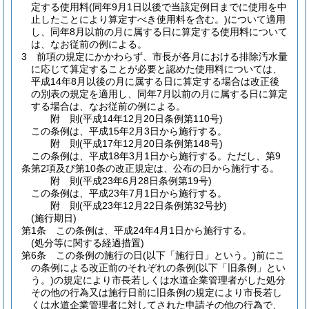
定する使用料
(同年9月1日以後で当該定例日までに使用を中
止したことにより算定すべき使用料を含む。)
について適用
し、同年8月以前の月に属する日に算定する使用料について
は、なお従前の例による。
3
前項の規定にかかわらず、市長が各月における排除汚水量
に応じて算定することが必要と認めた使用料については、
平成14年8月以後の月に属する日に算定する場合は改正後
の別表の規定を適用し、同年7月以前の月に属する日に算定
する場合は、なお従前の例による。
附
則
(平成14年12月20日
条例第110号)
この条例は、平成15年2月3日から施行する。
附
則
(平成17年12月20日
条例第148号)
この条例は、平成18年3月1日から施行する。
ただし、第9
条第2項及び第10条の改正規定は、公布の日から施行する。
附
則
(平成23年6月28日
条例第19号)
この条例は、平成23年7月1日から施行する。
附
則
(平成23年12月22日
条例第32号
抄)
(施行期日)
第1条
この条例は、平成24年4月1日から施行する。
(処分等に関する経過措置)
第6条
この条例の施行の日
(以下「施行日」という。)
前にこ
の条例による改正前のそれぞれの条例
(以下「旧条例」とい
う。)
の規定により市長若しくは水道企業管理者がした処分
その他の行為又は施行日前に旧条例の規定により市長若し
くは水道企業管理者に対してされた申請その他の行為で、