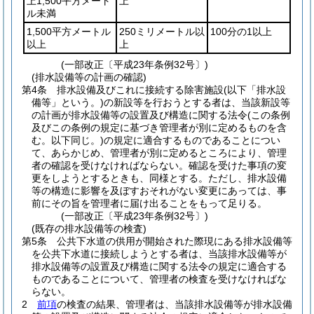
上1,500平方メート
上
ル未満
1,500平方メートル
250ミリメートル以
100分の1以上
以上
上
(一部改正〔平成23年条例32号〕)
(排水設備等の計画の確認)
第4条
排水設備及びこれに接続する除害施設
(以下「排水設
備等」という。)
の新設等を行おうとする者は、当該新設等
の計画が排水設備等の設置及び構造に関する法令
(この条例
及びこの条例の規定に基づき管理者が別に定めるものを含
む。以下同じ。)
の規定に適合するものであることについ
て、あらかじめ、管理者が別に定めるところにより、管理
者の確認を受けなければならない。
確認を受けた事項の変
更をしようとするときも、同様とする。
ただし、排水設備
等の構造に影響を及ぼすおそれがない変更にあっては、事
前にその旨を管理者に届け出ることをもって足りる。
(一部改正〔平成23年条例32号〕)
(既存の排水設備等の検査)
第5条
公共下水道の供用が開始された際現にある排水設備等
を公共下水道に接続しようとする者は、当該排水設備等が
排水設備等の設置及び構造に関する法令の規定に適合する
ものであることについて、管理者の検査を受けなければな
らない。
2
前項
の検査の結果、管理者は、当該排水設備等が排水設備