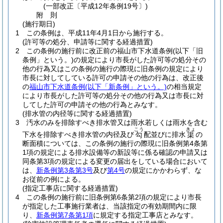
(一部改正〔平成12年条例19号〕)
附
則
(施行期日)
1
この条例は、平成11年4月1日から施行する。
(許可等の処分、申請等に関する経過措置)
2
この条例の施行前に改正前の福山市下水道条例
(以下「旧
条例」という。)
の規定により市長がした許可等の処分その
他の行為又はこの条例の施行の際現に旧条例の規定により
市長に対してしている許可の申請その他の行為は、改正後
の
福山市下水道条例
(以下「新条例」という。)
の相当規定
により市長がした許可等の処分その他の行為又は市長に対
してした許可の申請その他の行為とみなす。
(排水管の内径等に関する経過措置)
3
汚水のみを排除すべき排水管又は雨水若しくは雨水を含む
こう
きょ
下水を排除すべき排水管の内径及び
配並びに排水
の
勾
渠
断面積については、この条例の施行の際現に旧条例第4条第
1項の規定による排水設備等の新設等に係る確認の申請又は
同条第3項の規定による変更の届出をしている場合において
は、
新条例第3条第3号
及び
第4号
の規定にかかわらず、な
お従前の例による。
(指定工事店に関する経過措置)
4
この条例の施行前に旧条例第6条第2項の規定により市長
が指定した工事施行業者は、当該指定の有効期間内に限
り、
新条例第7条第1項
に規定する指定工事店とみなす。