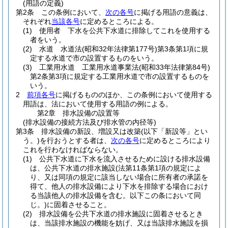
(用語の定義)
第2条
この条例において、
次の各号
に掲げる用語の意義は、
それぞれ
当該各号
に定めるところによる。
(1)
使用者 下水を公共下水道に排除してこれを使用する
者をいう。
(2)
水道 水道法
(昭和32年法律第177号)
第3条第1項に規
定する水道で市の設置するものをいう。
(3)
工業用水道 工業用水道事業法
(昭和33年法律第84号)
第2条第3項に規定する工業用水道で市の設置するものを
いう。
2
前項各号
に掲げるもののほか、この条例において使用する
用語は、法において使用する用語の例による。
第2章
排水設備の設置等
(排水設備の接続方法及び排水管の内径等)
第3条
排水設備の新設、増設又は改築
(以下「新設等」とい
う。)
を行おうとする者は、
次の各号
に定めるところにより
これを行わなければならない。
(1)
公共下水道に下水を流入させるために設ける排水設備
は、公共下水道の排水施設
(法第11条第1項の規定によ
り、又は同項の規定に該当しない場合に所有者の承諾を
得て、他人の排水設備により下水を排除する場合におけ
る当該他人の排水設備を含む。以下この条において同
じ。)
に固着させること。
(2)
排水設備を公共下水道の排水施設に固着させるとき
は、当該排水施設の機能を妨げ、又は当該排水施設を損