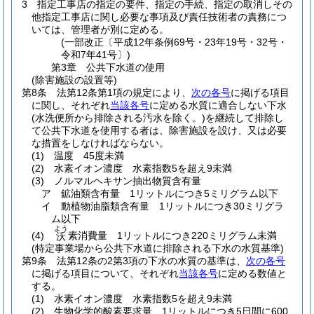
3
指定工事店の指定の要件、指定の手続、指定の取消しその
他指定工事店に関し必要な事項及び責任技術者の責務につ
いては、管理者が別に定める。
(一部改正〔平成12年条例69号・23年19号・32号・
令和7年41号〕)
第3章
公共下水道の使用
(除害施設の設置等)
第8条
法第12条第1項の規定により、
次の各号
に掲げる項目
に関し、それぞれ
当該各号
に定める水質に適合しない下水
(水洗便所から排除される汚水を除く。)
を継続して排除し
て公共下水道を使用する者は、除害施設を設け、又は必要
な措置をしなければならない。
(1)
温度 45度未満
(2)
水素イオン濃度 水素指数5を超え9未満
(3)
ノルマルヘキサン抽出物質含有量
ア
鉱油類含有量 1リットルにつき5ミリグラム以下
イ
動植物油脂類含有量 1リットルにつき30ミリグラ
ム以下
よう
(4)
素消費量 1リットルにつき220ミリグラム未満
沃
(特定事業場から公共下水道に排除される下水の水質基準)
第9条
法第12条の2第3項の下水の水質の基準は、
次の各号
に掲げる項目について、それぞれ
当該各号
に定める数値と
する。
(1)
水素イオン濃度 水素指数5を超え9未満
(2)
生物化学的酸素要求量 1リットルにつき5日間に600