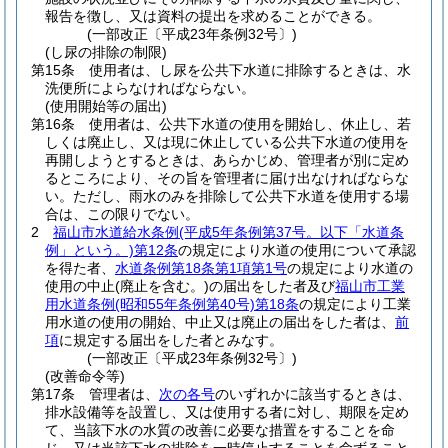
報告を徴し、又は資料の提出を求めることができる。
(一部改正〔平成23年条例32号〕)
(し尿の排除の制限)
第15条
使用者は、し尿を公共下水道に排除するときは、水
洗便所によらなければならない。
(使用開始等の届出)
第16条
使用者は、公共下水道の使用を開始し、休止し、若
しくは廃止し、又は現に休止している公共下水道の使用を
再開しようとするときは、あらかじめ、管理者が別に定め
るところにより、その旨を管理者に届け出なければならな
い。
ただし、雨水のみを排除して公共下水道を使用する場
合は、この限りでない。
2
福山市水道給水条例
(平成5年条例第37号。以下「水道条
例」という。)
第12条
の規定により水道の使用について承認
を得た者、
水道条例第18条第1項第1号
の規定により水道の
使用の中止
(廃止を含む。)
の届出をした者及び
福山市工業
用水道条例
(昭和55年条例第40号)
第18条
の規定により工業
用水道の使用の開始、中止又は廃止の届出をした者は、
前
項
に規定する届出をした者とみなす。
(一部改正〔平成23年条例32号〕)
(改善命令等)
第17条
管理者は、
次の各号
のいずれかに該当するときは、
排水設備等を設置し、又は使用する者に対し、期限を定め
て、当該下水の水質の改善に必要な措置をすることを命