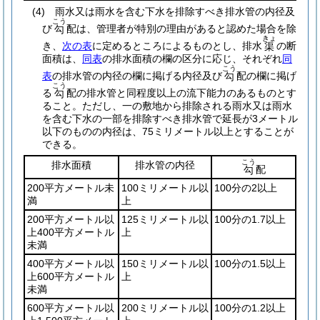
(4)
雨水又は雨水を含む下水を排除すべき排水管の内径及
こう
び
配は、管理者が特別の理由があると認めた場合を除
勾
きょ
き、
次の表
に定めるところによるものとし、排水
の断
渠
面積は、
同表
の排水面積の欄の区分に応じ、それぞれ
同
こう
表
の排水管の内径の欄に掲げる内径及び
配の欄に掲げ
勾
こう
る
配の排水管と同程度以上の流下能力のあるものとす
勾
ること。
ただし、一の敷地から排除される雨水又は雨水
を含む下水の一部を排除すべき排水管で延長が3メートル
以下のものの内径は、75ミリメートル以上とすることが
できる。
こう
排水面積
排水管の内径
配
勾
200平方メートル未
100ミリメートル以
100分の2以上
満
上
200平方メートル以
125ミリメートル以
100分の1.7以上
上400平方メートル
上
未満
400平方メートル以
150ミリメートル以
100分の1.5以上
上600平方メートル
上
未満
600平方メートル以
200ミリメートル以
100分の1.2以上