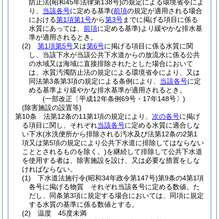
防止法
(昭和45年法律第138号)
の規定による環境省令によ
り、
当該各号
に定める基準
(
前項
の規定が適用される場合
における
第1項第1号
から
第3号
までに掲げる項目に係る
水質にあっては、
前項
に定める基準)
より緩やかな排水基
準が適用されるとき。
(2)
第1項第5号
又は
第6号
に掲げる項目に係る水質に関
し、当該下水が当該公共下水道からの放流水に係る公共
の水域又は海域に直接排除されたとした場合において
は、水質汚濁防止法の規定による環境省令により、又は
同法第3条第3項の規定による条例により、
当該各号
に定
める基準より緩やかな排水基準が適用されるとき。
(一部改正〔平成12年条例69号・17年148号〕)
(除害施設の設置等)
第10条
法第12条の11第1項の規定により、
次の各号
に掲げ
る項目に関し、それぞれ
当該各号
に定める水質に適合しな
い下水
(水洗便所から排除される汚水及び法第12条の2第1
項又は第5項の規定により公共下水道に排除してはならない
こととされるものを除く。)
を継続して排除して公共下水道
を使用する者は、除害施設を設け、又は必要な措置をしな
ければならない。
(1)
下水道法施行令
(昭和34年政令第147号)
第9条の4第1項
各号に掲げる物質 それぞれ当該各号に定める数値。
た
だし、同条第3項に規定する場合においては、同項に規定
する水質の基準に係る数値とする。
(2)
温度 45度未満