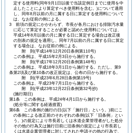
定する使用料
(同年9月1日以後で当該定例日までに使用を中
止したことにより算定すべき使用料を含む。)
について適用
し、同年8月以前の月に属する日に算定する使用料について
は、なお従前の例による。
3
前項の規定にかかわらず、市長が各月における排除汚水量
に応じて算定することが必要と認めた使用料については、
平成14年8月以後の月に属する日に算定する場合は改正後
の別表の規定を適用し、同年7月以前の月に属する日に算定
する場合は、なお従前の例による。
附
則
(平成14年12月20日
条例第110号)
この条例は、平成15年2月3日から施行する。
附
則
(平成17年12月20日
条例第148号)
この条例は、平成18年3月1日から施行する。
ただし、第9
条第2項及び第10条の改正規定は、公布の日から施行する。
附
則
(平成23年6月28日
条例第19号)
この条例は、平成23年7月1日から施行する。
附
則
(平成23年12月22日
条例第32号
抄)
(施行期日)
第1条
この条例は、平成24年4月1日から施行する。
(処分等に関する経過措置)
第6条
この条例の施行の日
(以下「施行日」という。)
前にこ
の条例による改正前のそれぞれの条例
(以下「旧条例」とい
う。)
の規定により市長若しくは水道企業管理者がした処分
その他の行為又は施行日前に旧条例の規定により市長若し
くは水道企業管理者に対してされた申請その他の行為で、