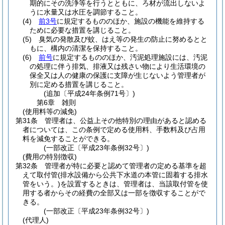
期的にその洗浄等を行うとともに、ろ材が流出しないよ
うに水量又は水圧を調節すること。
(4)
前3号
に規定するもののほか、施設の機能を維持する
ために必要な措置を講じること。
(5)
臭気の発散及び蚊、はえ等の発生の防止に努めるとと
もに、構内の清潔を保持すること。
(6)
前号
に規定するもののほか、汚泥処理施設には、汚泥
の処理に伴う排気、排液又は残さい物により生活環境の
保全又は人の健康の保護に支障が生じないよう管理者が
別に定める措置を講じること。
(追加〔平成24年条例71号〕)
第6章
雑則
(使用料等の減免)
第31条
管理者は、公益上その他特別の理由があると認める
者については、この条例で定める使用料、手数料及び占用
料を減免することができる。
(一部改正〔平成23年条例32号〕)
(費用の特別徴収)
第32条
管理者が特に必要と認めて管理者の定める基準を超
えて取付管
(排水設備から公共下水道の本管に固着する排水
管をいう。)
を設置するときは、管理者は、当該取付管を使
用する者からその経費の全部又は一部を徴収することがで
きる。
(一部改正〔平成23年条例32号〕)
(代理人)