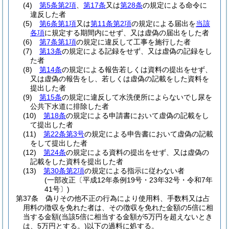
(4)
第5条第2項
、
第17条
又は
第28条
の規定による命令に
違反した者
(5)
第6条第1項
又は
第11条第2項
の規定による届出を
当該
各項
に規定する期間内にせず、又は虚偽の届出をした者
(6)
第7条第1項
の規定に違反して工事を施行した者
(7)
第13条
の規定による記録をせず、又は虚偽の記録をし
た者
(8)
第14条
の規定による報告若しくは資料の提出をせず、
又は虚偽の報告をし、若しくは虚偽の記載をした資料を
提出した者
(9)
第15条
の規定に違反して水洗便所によらないでし尿を
公共下水道に排除した者
(10)
第18条
の規定による申請書において虚偽の記載をし
て提出した者
(11)
第22条第3号
の規定による申告書において虚偽の記載
をして提出した者
(12)
第24条
の規定による資料の提出をせず、又は虚偽の
記載をした資料を提出した者
(13)
第30条第2項
の規定による指示に従わない者
(一部改正〔平成12年条例19号・23年32号・令和7年
41号〕)
第37条
偽りその他不正の行為により使用料、手数料又は占
用料の徴収を免れた者は、その徴収を免れた金額の5倍に相
当する金額
(当該5倍に相当する金額が5万円を超えないとき
は、5万円とする。)
以下の過料に処する。