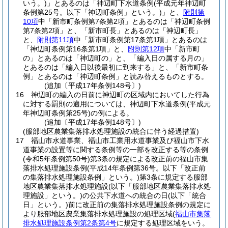
いう。)
」とあるのは「神辺町下水道条例
(平成元年神辺町
条例第25号。以下「神辺町条例」という。)
」と、
附則第
10項
中「新市町条例第7条第2項」とあるのは「神辺町条例
第7条第2項」と、「新市町長」とあるのは「神辺町長」
と、
附則第11項
中「新市町条例第17条第1項」とあるのは
「神辺町条例第16条第1項」と、
附則第12項
中「新市町
の」とあるのは「神辺町の」と、「編入日の属する月の」
とあるのは「編入日以後最初に到来する」と、「新市町条
例」とあるのは「神辺町条例」と読み替えるものとする。
(追加〔平成17年条例148号〕)
16
神辺町の編入の日前に神辺町の区域内においてした行為
に対する罰則の適用については、神辺町下水道条例
(平成元
年神辺町条例第25号)
の例による。
(追加〔平成17年条例148号〕)
(服部地区農業集落排水処理施設の統合に伴う経過措置)
17
福山市水道事業、福山市工業用水道事業及び福山市下水
道事業の設置等に関する条例等の一部を改正する等の条例
(令和5年条例第50号)
第3条の規定による改正前の福山市集
落排水処理施設条例
(平成14年条例第36号。以下「改正前
の集落排水処理施設条例」という。)
第3条に規定する服部
地区農業集落排水処理施設
(以下「服部地区農業集落排水処
理施設」という。)
の公共下水道への統合の日
(以下「統合
日」という。)
前に改正前の集落排水処理施設条例の規定に
より服部地区農業集落排水処理施設の処理区域
(
福山市集落
排水処理施設条例第2条第4号
に規定する処理区域をいう。