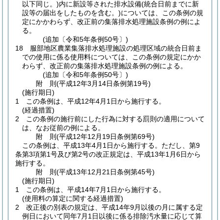
以下同じ。)
内に新設等された排水設備
(統合日前までに新
設等の届出をしたものを含む。)
については、この条例の規
定にかかわらず、改正前の集落排水処理施設条例の例によ
る。
(追加〔令和5年条例50号〕)
18
服部地区農業集落排水処理施設の処理区域の統合日前ま
での使用に係る使用料については、この条例の規定にかか
わらず、改正前の集落排水処理施設条例の例による。
(追加〔令和5年条例50号〕)
附
則
(平成12年3月14日
条例第19号)
(施行期日)
1
この条例は、平成12年4月1日から施行する。
(経過措置)
2
この条例の施行前にした行為に対する罰則の適用について
は、なお従前の例による。
附
則
(平成12年12月19日
条例第69号)
この条例は、平成13年4月1日から施行する。
ただし、第9
条第3項第1号及び第2号の改正規定は、平成13年1月6日から
施行する。
附
則
(平成13年12月21日
条例第45号)
(施行期日)
1
この条例は、平成14年7月1日から施行する。
(使用料の算定に関する経過措置)
2
改正後の別表の規定は、平成14年9月以後の月に属する定
例日において同年7月1日以後に係る排除汚水量に応じて算