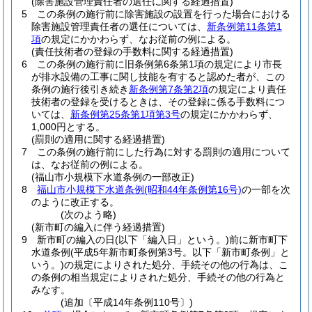
(除害施設管理責任者の選任に関する経過措置)
5
この条例の施行前に除害施設の設置を行った場合における
除害施設管理責任者の選任については、
新条例第11条第1
項
の規定にかかわらず、なお従前の例による。
(責任技術者の登録の手数料に関する経過措置)
6
この条例の施行前に旧条例第6条第1項の規定により市長
が排水設備の工事に関し技能を有すると認めた者が、この
条例の施行後引き続き
新条例第7条第2項
の規定により責任
技術者の登録を受けるときは、その登録に係る手数料につ
いては、
新条例第25条第1項第3号
の規定にかかわらず、
1,000円とする。
(罰則の適用に関する経過措置)
7
この条例の施行前にした行為に対する罰則の適用について
は、なお従前の例による。
(福山市小規模下水道条例の一部改正)
8
福山市小規模下水道条例
(昭和44年条例第16号)
の一部を次
のように改正する。
(次のよう略)
(新市町の編入に伴う経過措置)
9
新市町の編入の日
(以下「編入日」という。)
前に新市町下
水道条例
(平成5年新市町条例第3号。以下「新市町条例」と
いう。)
の規定によりされた処分、手続その他の行為は、こ
の条例の相当規定によりされた処分、手続その他の行為と
みなす。
(追加〔平成14年条例110号〕)