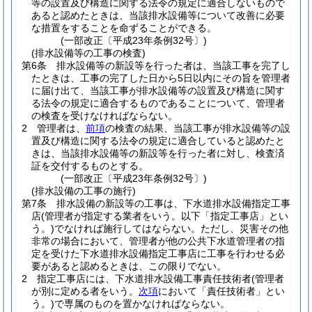
等の設置及び構造に関する法令の規定に適合しないもので
あると認めたときは、当該排水設備等について改善に必要
な措置をすることを命ずることができる。
(一部改正〔平成23年条例32号〕)
(排水設備等の工事の検査)
第6条
排水設備等の新設等を行った者は、当該工事を完了し
たときは、工事の完了した日から5日以内にその旨を管理者
に届け出て、当該工事が排水設備等の設置及び構造に関す
る法令の規定に適合するものであることについて、管理者
の検査を受けなければならない。
2
管理者は、
前項
の検査の結果、当該工事が排水設備等の設
置及び構造に関する法令の規定に適合していると認めたと
きは、当該排水設備等の新設等を行った者に対し、検査済
証を交付するものとする。
(一部改正〔平成23年条例32号〕)
(排水設備の工事の施行)
第7条
排水設備の新設等の工事は、下水道排水設備指定工事
店
(管理者が指定する業者をいう。以下「指定工事店」とい
う。)
でなければ施行してはならない。
ただし、災害その他
非常の場合において、管理者が他の公共下水道管理者の指
定を受けた下水道排水設備指定工事店に工事を行わせる必
要があると認めるときは、この限りでない。
2
指定工事店には、下水道排水設備工事責任技術者
(管理者
が別に定める者をいう。
次項
において「責任技術者」とい
う。)
で専属のものを置かなければならない。