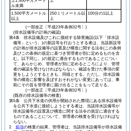
上1,500平方メート
上
ル未満
1,500平方メートル
250ミリメートル以
100分の1以上
以上
上
(一部改正〔平成23年条例32号〕)
(排水設備等の計画の確認)
第4条
排水設備及びこれに接続する除害施設
(以下「排水設
備等」という。)
の新設等を行おうとする者は、当該新設等
の計画が排水設備等の設置及び構造に関する法令
(この条例
及びこの条例の規定に基づき管理者が別に定めるものを含
む。以下同じ。)
の規定に適合するものであることについ
て、あらかじめ、管理者が別に定めるところにより、管理
者の確認を受けなければならない。
確認を受けた事項の変
更をしようとするときも、同様とする。
ただし、排水設備
等の構造に影響を及ぼすおそれがない変更にあっては、事
前にその旨を管理者に届け出ることをもって足りる。
(一部改正〔平成23年条例32号〕)
(既存の排水設備等の検査)
第5条
公共下水道の供用が開始された際現にある排水設備等
を公共下水道に接続しようとする者は、当該排水設備等が
排水設備等の設置及び構造に関する法令の規定に適合する
ものであることについて、管理者の検査を受けなければな
らない。
2
前項
の検査の結果、管理者は、当該排水設備等が排水設備