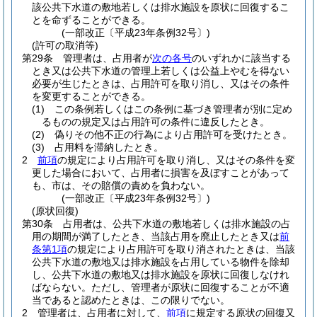
該公共下水道の敷地若しくは排水施設を原状に回復するこ
とを命ずることができる。
(一部改正〔平成23年条例32号〕)
(許可の取消等)
第29条
管理者は、占用者が
次の各号
のいずれかに該当する
とき又は公共下水道の管理上若しくは公益上やむを得ない
必要が生じたときは、占用許可を取り消し、又はその条件
を変更することができる。
(1)
この条例若しくはこの条例に基づき管理者が別に定め
るものの規定又は占用許可の条件に違反したとき。
(2)
偽りその他不正の行為により占用許可を受けたとき。
(3)
占用料を滞納したとき。
2
前項
の規定により占用許可を取り消し、又はその条件を変
更した場合において、占用者に損害を及ぼすことがあって
も、市は、その賠償の責めを負わない。
(一部改正〔平成23年条例32号〕)
(原状回復)
第30条
占用者は、公共下水道の敷地若しくは排水施設の占
用の期間が満了したとき、当該占用を廃止したとき又は
前
条第1項
の規定により占用許可を取り消されたときは、当該
公共下水道の敷地又は排水施設を占用している物件を除却
し、公共下水道の敷地又は排水施設を原状に回復しなけれ
ばならない。
ただし、管理者が原状に回復することが不適
当であると認めたときは、この限りでない。
2
管理者は、占用者に対して、
前項
に規定する原状の回復又