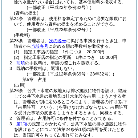
除汚水量がない場合においても、基本使用料を徴収する。
(一部改正〔平成23年条例32号〕)
(資料の提出)
第24条
管理者は、使用料を算定するために必要な限度にお
いて、使用者から資料の提出を求めることができる。
(一部改正〔平成23年条例32号〕)
(手数料)
第25条
管理者は、
次の各号
に掲げる事務を行うときは、申
請者から
当該各号
に定める額の手数料を徴収する。
(1)
指定工事店の指定 1件につき 20,000円
(2)
指定工事店の指定の更新 1件につき 10,000円
2
前項
の手数料は、申請の際これを徴収する。
3
既納の手数料は、返還しない。
(一部改正〔平成12年条例69号・23年32号〕)
第5章
占用
(占用)
第26条
公共下水道の敷地又は排水施設に物件を設け、継続
して公共下水道の敷地又は排水施設を占用しようとする者
は、管理者が別に定めるところにより、管理者の許可
(以下
「占用許可」という。)
を受けなければならない。
占用許可
を受けた事項の変更をしようとするときも、同様とする。
2
管理者は、占用許可に条件を付することができる。
3
第1項
の規定にかかわらず、公共下水道の排水施設に物件
を設けることについて法第24条第1項の許可を受けたとき
は、当該許可をもって占用許可とみなす。