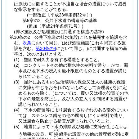
は原状に回復することが不適当な場合の措置について必要
な指示をすることができる。
(一部改正〔平成23年条例32号〕)
第5章の2
公共下水道の構造等の基準
(追加〔平成24年条例71号〕)
(排水施設及び処理施設に共通する構造の基準)
第30条の2
公共下水道の排水施設
(これを補完する施設を含
む。
次条
において同じ。)
及び処理施設
(これを補完する施
設を含む。
第30条の4
において同じ。)
に共通する構造の基
準は、次のとおりとする。
(1)
堅固で耐久力を有する構造とすること。
(2)
コンクリートその他の耐水性の材料で造り、かつ、漏
水及び地下水の浸入を最小限度のものとする措置が講じ
られていること。
(3)
屋外にあるもの
(生活環境の保全又は人の健康の保護
に支障が生じるおそれのないものとして管理者が別に定
めるものを除く。)
については、覆い又は柵の設置その他
下水の飛散を防止し、及び人の立入りを制限する措置が
講じられていること。
(4)
下水の貯留等により腐食するおそれのある部分につい
ては、ステンレス鋼その他の腐食しにくい材料で造り、
又は腐食を防止する措置が講じられていること。
(5)
地震によって下水の排除及び処理に支障が生じないよ
とう
う地盤の改良、可
継手の設置その他の管理者が別に定
撓