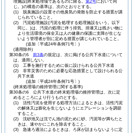
理施設
(終末処理場であるものに限る。
第2号
において同
じ。)
の構造の基準は、次のとおりとする。
(1)
脱臭施設の設置その他臭気の発散を防止する措置が講
じられていること。
(2)
汚泥処理施設
(汚泥を処理する処理施設をいう。以下
同じ。)
は、汚泥の処理に伴う排気、排液又は残さい物に
より生活環境の保全又は人の健康の保護に支障が生じな
いよう管理者が別に定める措置が講じられていること。
(追加〔平成24年条例71号〕)
(適用除外)
第30条の5
前3条
の規定は、次に掲げる公共下水道について
は、適用しない。
(1)
工事を施行するために仮に設けられる公共下水道
(2)
非常災害のために必要な応急措置として設けられる公
共下水道
(追加〔平成24年条例71号〕)
(終末処理場の維持管理に関する基準)
第30条の6
公共下水道の終末処理場の維持管理は、次に定
めるところにより行うものとする。
(1)
活性汚泥を使用する処理方法によるときは、活性汚泥
の解体又は膨化を生じないようにエアレーションを調節
すること。
(2)
沈砂池又は沈でん池の泥ために砂、汚泥等が満ちたと
きは、速やかにこれを除去すること。
(3)
急速ろ過法によるときは、ろ床が詰まらないように定