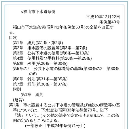
○福山市下水道条例
平成10年12月22日
条例第40号
福山市下水道条例(昭和41年条例第59号)の全部を改正す
る。
目次
第1章
総則
(第1条・第2条)
第2章
排水設備の設置等
(第3条―第7条)
第3章
公共下水道の使用
(第8条―第19条)
第4章
使用料及び手数料
(第20条―第25条)
第5章
占用
(第26条―第30条)
第5章の2
公共下水道の構造等の基準
(第30条の2―第30条
の6)
第6章
雑則
(第31条―第35条)
第7章
罰則
(第36条・第37条)
附則
第1章
総則
(趣旨)
第1条
市の設置する公共下水道の管理及び施設の構造等の基
準については、下水道法
(昭和33年法律第79号。以下
「法」という。)
その他の法令で定めるもののほか、この条
例の定めるところによる。
(一部改正〔平成24年条例71号〕)