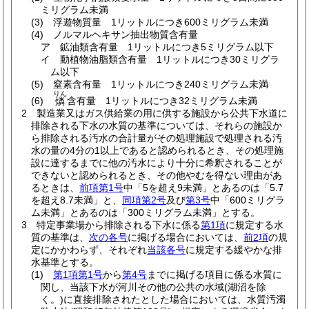
ミリグラム未満
(3)
浮遊物質量 1リットルにつき600ミリグラム未満
(4)
ノルマルヘキサン抽出物質含有量
ア
鉱油類含有量 1リットルにつき5ミリグラム以下
イ
動植物油脂類含有量 1リットルにつき30ミリグラ
ム以下
(5)
窒素含有量 1リットルにつき240ミリグラム未満
りん
(6)
含有量 1リットルにつき32ミリグラム未満
燐
2
製造業又はガス供給業の用に供する施設から公共下水道に
排除される下水の水質の基準については、それらの施設か
ら排除される汚水の合計量がその処理施設で処理される汚
水の量の4分の1以上であると認められるとき、その処理施
設に達するまでに他の汚水により十分に希釈されることが
できないと認められるとき、その他やむを得ない理由があ
るときは、
前項第1号
中「5を超え9未満」とあるのは「5.7
を超え8.7未満」と、
同項第2号
及び
第3号
中「600ミリグラ
ム未満」とあるのは「300ミリグラム未満」とする。
3
特定事業場から排除される下水に係る
第1項
に規定する水
質の基準は、
次の各号
に掲げる場合においては、
前2項
の規
定にかかわらず、それぞれ
当該各号
に規定する緩やかな排
水基準とする。
(1)
第1項第1号
から
第4号
までに掲げる項目に係る水質に
関し、当該下水が河川その他の公共の水域
(湖沼を除
く。)
に直接排除されたとした場合においては、水質汚濁