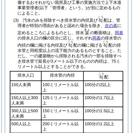
傷するおそれがない箇所及び工事の実施方法で上下水道
事業管理者
(以下「管理者」という。)
が別に定めるもの
によること。
こう
(3)
汚水のみを排除すべき排水管の内径及び
配は、管
勾
理者が特別の理由があると認めた場合を除き、
次の表
に
きょ
定めるところによるものとし、排水
の断面積は、
同表
渠
の排水人口の欄の区分に応じ、それぞれ
同表
の排水管の
こう
こう
内径の欄に掲げる内径及び
配の欄に掲げる
配の排
勾
勾
水管と同程度以上の流下能力のあるものとすること。
た
だし、一の建築物から排除される汚水の一部を排除すべ
き排水管で延長が3メートル以下のものの内径は、75ミ
リメートル以上とすることができる。
こう
排水人口
排水管の内径
配
勾
150人未満
100ミリメートル以
100分の2以上
上
150人以上300
125ミリメートル以
100分の1.7以上
人未満
上
300人以上500
150ミリメートル以
100分の1.5以上
人未満
上
500人以上
200ミリメートル以
100分の1.2以上
上