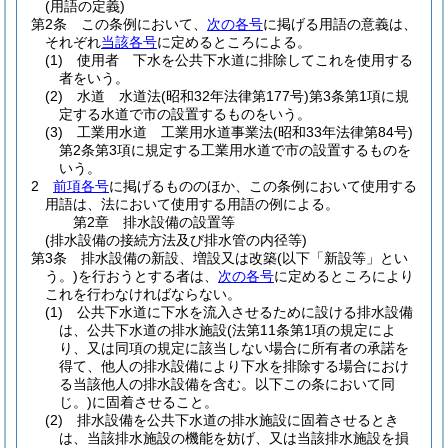
(用語の定義)
第2条
この条例において、
次の各号
に掲げる用語の意義は、
それぞれ
当該各号
に定めるところによる。
(1)
使用者 下水を公共下水道に排除してこれを使用する
者をいう。
(2)
水道 水道法
(昭和32年法律第177号)
第3条第1項に規
定する水道で市の設置するものをいう。
(3)
工業用水道 工業用水道事業法
(昭和33年法律第84号)
第2条第3項に規定する工業用水道で市の設置するものを
いう。
2
前項各号
に掲げるもののほか、この条例において使用する
用語は、法において使用する用語の例による。
第2章
排水設備の設置等
(排水設備の接続方法及び排水管の内径等)
第3条
排水設備の新設、増設又は改築
(以下「新設等」とい
う。)
を行おうとする者は、
次の各号
に定めるところにより
これを行わなければならない。
(1)
公共下水道に下水を流入させるために設ける排水設備
は、公共下水道の排水施設
(法第11条第1項の規定によ
り、又は同項の規定に該当しない場合に所有者の承諾を
得て、他人の排水設備により下水を排除する場合におけ
る当該他人の排水設備を含む。以下この条において同
じ。)
に固着させること。
(2)
排水設備を公共下水道の排水施設に固着させるとき
は、当該排水施設の機能を妨げ、又は当該排水施設を損