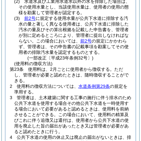
(2)
水道水及び工業用水道水以外の水を排除した場合は、
その使用水量とし、当該使用水量は、使用者の使用の態
様を勘案して管理者が認定する。
(3)
前2号
に規定する使用水量が公共下水道に排除する汚
水の量と著しく異なる使用者は、公共下水道に排除した
汚水の量及びその算出根拠を記載した申告書を、管理者
が別に定めるところにより、管理者に提出しなければな
らない。
この場合においては、
前2号
の規定にかかわら
ず、管理者は、その申告書の記載事項を勘案してその使
用者の排除汚水量を認定するものとする。
(一部改正〔平成23年条例32号〕)
(使用料の徴収方法)
第23条
使用料は、2月ごとに使用者から徴収する。
ただ
し、管理者が必要と認めたときは、随時徴収することがで
きる。
2
使用料の徴収方法については、
水道条例第29条
の規定を
準用する。
3
管理者は、土木建築に関する工事の施行に伴う排水のため
公共下水道を使用する場合その他公共下水道を一時使用す
る場合において必要があると認めるときは、使用料を前納
させることができる。
この場合において、使用料の精算及
びこれに伴う追徴又は還付は、使用者から公共下水道の使
用を廃止した旨の届出があったとき又は管理者が必要があ
ると認めたときに行う。
4
公共下水道の使用の休止又は廃止の届出がないときは、排