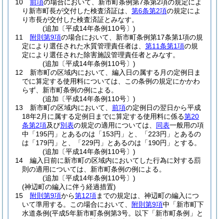
10
前項
の場合において、新市町条例第7条第2項の規定によ
り新市町長が交付した検査済証は、
第6条第2項
の規定によ
り市長が交付した検査済証とみなす。
(追加〔平成14年条例110号〕)
11
附則第9項
の場合において、新市町条例第17条第1項の規
定により選任された水質管理責任者は、
第11条第1項
の規
定により選任された除害施設管理責任者とみなす。
(追加〔平成14年条例110号〕)
12
新市町の区域内において、編入日の属する月の定例日ま
でに算定する使用料については、この条例の規定にかかわ
らず、新市町条例の例による。
(追加〔平成14年条例110号〕)
13
新市町の区域内において、
前項
の定例日の翌日から平成
18年2月に属する定例日までに算定する使用料に係る
第20
条第2項
及び
別表
の規定の適用については、
同表
一般用の項
中「195円」とあるのは「153円」と、「223円」とあるの
は「179円」と、「229円」とあるのは「190円」とする。
(追加〔平成14年条例110号〕)
14
編入日前に新市町の区域内においてした行為に対する罰
則の適用については、新市町条例の例による。
(追加〔平成14年条例110号〕)
(神辺町の編入に伴う経過措置)
15
附則第9項
から
第12項
までの規定は、神辺町の編入につ
いて準用する。
この場合において、
附則第9項
中「新市町下
水道条例
(平成5年新市町条例第3号。以下「新市町条例」と