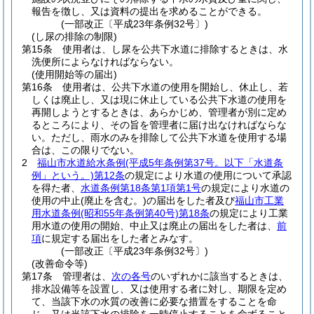
報告を徴し、又は資料の提出を求めることができる。
(一部改正〔平成23年条例32号〕)
(し尿の排除の制限)
第15条
使用者は、し尿を公共下水道に排除するときは、水
洗便所によらなければならない。
(使用開始等の届出)
第16条
使用者は、公共下水道の使用を開始し、休止し、若
しくは廃止し、又は現に休止している公共下水道の使用を
再開しようとするときは、あらかじめ、管理者が別に定め
るところにより、その旨を管理者に届け出なければならな
い。
ただし、雨水のみを排除して公共下水道を使用する場
合は、この限りでない。
2
福山市水道給水条例
(平成5年条例第37号。以下「水道条
例」という。)
第12条
の規定により水道の使用について承認
を得た者、
水道条例第18条第1項第1号
の規定により水道の
使用の中止
(廃止を含む。)
の届出をした者及び
福山市工業
用水道条例
(昭和55年条例第40号)
第18条
の規定により工業
用水道の使用の開始、中止又は廃止の届出をした者は、
前
項
に規定する届出をした者とみなす。
(一部改正〔平成23年条例32号〕)
(改善命令等)
第17条
管理者は、
次の各号
のいずれかに該当するときは、
排水設備等を設置し、又は使用する者に対し、期限を定め
て、当該下水の水質の改善に必要な措置をすることを命