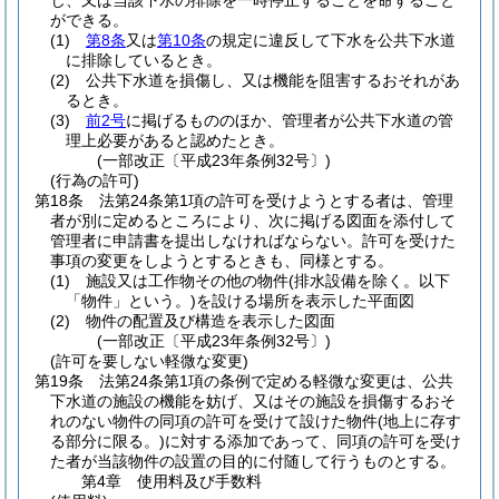
じ、又は当該下水の排除を一時停止することを命ずること
ができる。
(1)
第8条
又は
第10条
の規定に違反して下水を公共下水道
に排除しているとき。
(2)
公共下水道を損傷し、又は機能を阻害するおそれがあ
るとき。
(3)
前2号
に掲げるもののほか、管理者が公共下水道の管
理上必要があると認めたとき。
(一部改正〔平成23年条例32号〕)
(行為の許可)
第18条
法第24条第1項の許可を受けようとする者は、管理
者が別に定めるところにより、次に掲げる図面を添付して
管理者に申請書を提出しなければならない。
許可を受けた
事項の変更をしようとするときも、同様とする。
(1)
施設又は工作物その他の物件
(排水設備を除く。以下
「物件」という。)
を設ける場所を表示した平面図
(2)
物件の配置及び構造を表示した図面
(一部改正〔平成23年条例32号〕)
(許可を要しない軽微な変更)
第19条
法第24条第1項の条例で定める軽微な変更は、公共
下水道の施設の機能を妨げ、又はその施設を損傷するおそ
れのない物件の同項の許可を受けて設けた物件
(地上に存す
る部分に限る。)
に対する添加であって、同項の許可を受け
た者が当該物件の設置の目的に付随して行うものとする。
第4章
使用料及び手数料