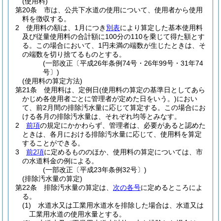
(使用料)
第20条
市は、公共下水道の使用について、使用者から使用
料を徴収する。
2
使用料の額は、1月につき
別表
により算定した基本使用料
及び従量使用料の合計額に100分の110を乗じて得た額とす
る。
この場合において、1円未満の端数が生じたときは、そ
の端数を切り捨てるものとする。
(一部改正〔平成26年条例74号・26年99号・31年74
号〕)
(使用料の算定方法)
第21条
使用料は、定例日
(使用料の算定の基準日としてあら
かじめ各使用者ごとに管理者が定めた日をいう。)
におい
て、前2月間の排除汚水量に応じて算定する。
この場合にお
ける各月の排除汚水量は、それぞれ均等とみなす。
2
前項
の規定にかかわらず、管理者は、必要があると認めた
ときは、各月における排除汚水量に応じて、使用料を算定
することができる。
3
前2項
に定めるもののほか、使用料の算定については、市
の水道料金の例による。
(一部改正〔平成23年条例32号〕)
(排除汚水量の算定)
第22条
排除汚水量の算定は、
次の各号
に定めるところによ
る。
(1)
水道水又は工業用水道水を排除した場合は、水道又は
工業用水道の使用水量とする。