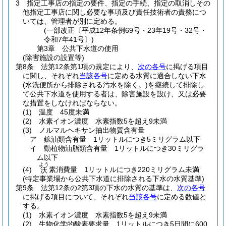
3
指定工事店の指定の要件、指定の手続、指定の取消しその
他指定工事店に関し必要な事項及び責任技術者の責務につ
いては、管理者が別に定める。
(一部改正〔平成12年条例69号・23年19号・32号・
令和7年41号〕)
第3章
公共下水道の使用
(除害施設の設置等)
第8条
法第12条第1項の規定により、
次の各号
に掲げる項目
に関し、それぞれ
当該各号
に定める水質に適合しない下水
(水洗便所から排除される汚水を除く。)
を継続して排除し
て公共下水道を使用する者は、除害施設を設け、又は必要
な措置をしなければならない。
(1)
温度 45度未満
(2)
水素イオン濃度 水素指数5を超え9未満
(3)
ノルマルヘキサン抽出物質含有量
ア
鉱油類含有量 1リットルにつき5ミリグラム以下
イ
動植物油脂類含有量 1リットルにつき30ミリグラ
ム以下
よう
(4)
素消費量 1リットルにつき220ミリグラム未満
沃
(特定事業場から公共下水道に排除される下水の水質基準)
第9条
法第12条の2第3項の下水の水質の基準は、
次の各号
に掲げる項目について、それぞれ
当該各号
に定める数値と
する。
(1)
水素イオン濃度 水素指数5を超え9未満
(2)
生物化学的酸素要求量 1リットルにつき5日間に600