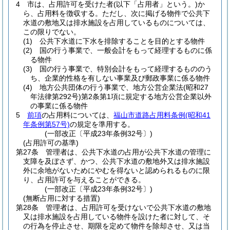
4
市は、占用許可を受けた者
(以下「占用者」という。)
か
ら、占用料を徴収する。
ただし、次に掲げる物件で公共下
水道の敷地又は排水施設を占用しているものについては、
この限りでない。
(1)
公共下水道に下水を排除することを目的とする物件
(2)
国の行う事業で、一般会計をもって経理するものに係
る物件
(3)
国の行う事業で、特別会計をもって経理するもののう
ち、企業的性格を有しない事業及び郵政事業に係る物件
(4)
地方公共団体の行う事業で、地方公営企業法
(昭和27
年法律第292号)
第2条第1項に規定する地方公営企業以外
の事業に係る物件
5
前項
の占用料については、
福山市道路占用料条例
(昭和41
年条例第57号)
の規定を準用する。
(一部改正〔平成23年条例32号〕)
(占用許可の基準)
第27条
管理者は、公共下水道の占用が公共下水道の管理に
支障を及ぼさず、かつ、公共下水道の敷地外又は排水施設
外に余地がないためにやむを得ないと認められるものに限
り、占用許可を与えることができる。
(一部改正〔平成23年条例32号〕)
(無断占用に対する措置)
第28条
管理者は、占用許可を受けないで公共下水道の敷地
又は排水施設を占用している物件を設けた者に対して、そ
の行為を停止させ、期限を定めて物件を除却させ、又は当