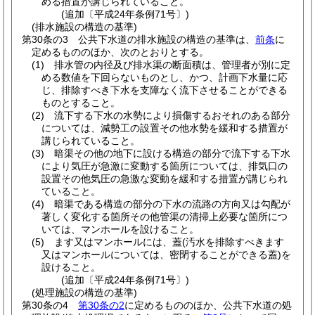
める措置が講じられていること。
(追加〔平成24年条例71号〕)
(排水施設の構造の基準)
第30条の3
公共下水道の排水施設の構造の基準は、
前条
に
定めるもののほか、次のとおりとする。
(1)
排水管の内径及び排水渠の断面積は、管理者が別に定
める数値を下回らないものとし、かつ、計画下水量に応
じ、排除すべき下水を支障なく流下させることができる
ものとすること。
(2)
流下する下水の水勢により損傷するおそれのある部分
については、減勢工の設置その他水勢を緩和する措置が
講じられていること。
(3)
暗渠その他の地下に設ける構造の部分で流下する下水
により気圧が急激に変動する箇所については、排気口の
設置その他気圧の急激な変動を緩和する措置が講じられ
ていること。
(4)
暗渠である構造の部分の下水の流路の方向又は勾配が
著しく変化する箇所その他管渠の清掃上必要な箇所につ
いては、マンホールを設けること。
(5)
ます又はマンホールには、蓋
(汚水を排除すべきます
又はマンホールについては、密閉することができる蓋)
を
設けること。
(追加〔平成24年条例71号〕)
(処理施設の構造の基準)
第30条の4
第30条の2
に定めるもののほか、公共下水道の処