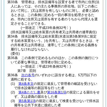
第33条
管理者は、排水設備等を設置する者で市内に住所
(法
人にあっては、その主たる事務所の所在地。以下この条に
おいて同じ。)
又は居所を有しないものに対し、必要と認め
るときは、この条例に定める一切の事項を処理させるた
め、市内に住所又は居所を有する者のうちから代理人を選
定させることができる。
(一部改正〔平成23年条例32号〕)
(排水設備等又は給水装置の共有者又は共用者の連帯責任)
第34条
排水設備等又は給水装置
(水道法第3条第9項に規定
する給水装置をいう。)
を共有し、又は共用するときは、そ
の共有者又は共用者は、連帯してこの条例に定める義務を
履行しなければならない。
(委任)
第35条
この条例で定めるもののほか、この条例の施行につ
いて必要な事項は、管理者が別に定める。
(一部改正〔平成23年条例32号〕)
第7章
罰則
第36条
次の各号
のいずれかに該当する者は、5万円以下の
過料に処する。
(1)
第4条本文
の規定に違反して管理者の確認を受けない
で排水設備等の新設等を行った者
(2)
第4条ただし書
及び
第16条第1項
の規定による届出をせ
ず、又は虚偽の届出をした者
(3)
第5条第1項
の規定に違反して検査を受けないで排水設
備等を公共下水道に接続した者