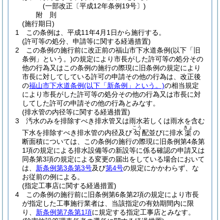
(一部改正〔平成12年条例19号〕)
附
則
(施行期日)
1
この条例は、平成11年4月1日から施行する。
(許可等の処分、申請等に関する経過措置)
2
この条例の施行前に改正前の福山市下水道条例
(以下「旧
条例」という。)
の規定により市長がした許可等の処分その
他の行為又はこの条例の施行の際現に旧条例の規定により
市長に対してしている許可の申請その他の行為は、改正後
の
福山市下水道条例
(以下「新条例」という。)
の相当規定
により市長がした許可等の処分その他の行為又は市長に対
してした許可の申請その他の行為とみなす。
(排水管の内径等に関する経過措置)
3
汚水のみを排除すべき排水管又は雨水若しくは雨水を含む
こう
きょ
下水を排除すべき排水管の内径及び
配並びに排水
の
勾
渠
断面積については、この条例の施行の際現に旧条例第4条第
1項の規定による排水設備等の新設等に係る確認の申請又は
同条第3項の規定による変更の届出をしている場合において
は、
新条例第3条第3号
及び
第4号
の規定にかかわらず、な
お従前の例による。
(指定工事店に関する経過措置)
4
この条例の施行前に旧条例第6条第2項の規定により市長
が指定した工事施行業者は、当該指定の有効期間内に限
り、
新条例第7条第1項
に規定する指定工事店とみなす。