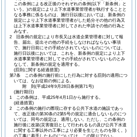
この条例による改正後のそれぞれの条例
(以下「新条例」と
いう。)
の規定により上下水道事業管理者が執行することと
なる事務に係るものは、施行日以後においては、新条例の
規定により上下水道事業管理者がした処分その他の行為又
は上下水道事業管理者に対してされた申請その他の行為と
みなす。
2
旧条例の規定により市長又は水道企業管理者に対して報
告、届出、提出その他の手続をしなければならない事項
で、施行日前にその手続がされていないものについては、
施行日以後においては、これを、新条例の規定により上下
水道事業管理者に対してその手続がされていないものとみ
なして、新条例の規定を適用する。
(罰則に関する経過措置)
第7条
この条例の施行前にした行為に対する罰則の適用につ
いては、なお従前の例による。
附
則
(平成24年9月28日
条例第71号)
(施行期日)
1
この条例は、平成25年4月1日から施行する。
(経過措置)
2
この条例の施行の際現に存する公共下水道の施設であっ
て、改正後の第30条の2第5号の規定に適合しないものにつ
いては、同号の規定は、適用しない。
ただし、この条例の
施行後に改築
(災害復旧として行われるもの及び公共下水道
に関する工事以外の工事により必要を生じたものを除く。)
の工事に着手したものについては、この限りでない。