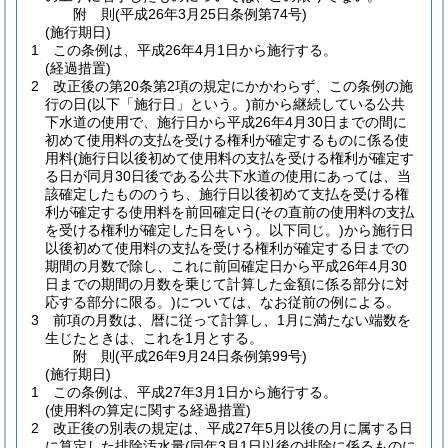
附
則
(平成26年3月25日
条例第74号)
(施行期日)
1
この条例は、平成26年4月1日から施行する。
(経過措置)
2
改正後の第20条第2項の規定にかかわらず、この条例の施
行の日
(以下「施行日」という。)
前から継続している公共
下水道の使用で、施行日から平成26年4月30日までの間に
初めて使用料の支払を受ける権利が確定するものに係る使
用料
(施行日以後初めて使用料の支払を受ける権利が確定す
る日が同月30日後である公共下水道の使用にあっては、当
該確定したもののうち、施行日以後初めて支払を受ける権
利が確定する使用料を前回確定日
(その直前の使用料の支払
を受ける権利が確定した日をいう。以下同じ。)
から施行日
以後初めて使用料の支払を受ける権利が確定する日までの
期間の月数で除し、これに前回確定日から平成26年4月30
日までの期間の月数を乗じて計算した金額に係る部分に対
応する部分に限る。)
については、なお従前の例による。
3
前項の月数は、暦に従って計算し、1月に満たない端数を
生じたときは、これを1月とする。
附
則
(平成26年9月24日
条例第99号)
(施行期日)
1
この条例は、平成27年3月1日から施行する。
(使用料の算定に関する経過措置)
2
改正後の別表の規定は、平成27年5月以後の月に属する日
に算定した排除汚水量
(同年3月1日以後の排除に係るものに