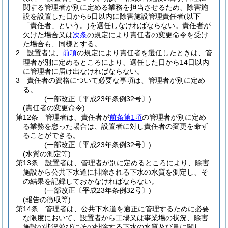
関する管理者が別に定める業務を担当させるため、除害施
設を設置した日から5日以内に除害施設管理責任者
(以下
「責任者」という。)
を選任しなければならない。
責任者が
欠けた場合又は
次条
の規定により責任者の変更命令を受け
た場合も、同様とする。
2
設置者は、
前項
の規定により責任者を選任したときは、管
理者が別に定めるところにより、選任した日から14日以内
に管理者に届け出なければならない。
3
責任者の資格について必要な事項は、管理者が別に定め
る。
(一部改正〔平成23年条例32号〕)
(責任者の変更命令)
第12条
管理者は、責任者が
前条第1項
の管理者が別に定め
る業務を怠った場合は、設置者に対し責任者の変更を命ず
ることができる。
(一部改正〔平成23年条例32号〕)
(水質の測定等)
第13条
設置者は、管理者が別に定めるところにより、除害
施設から公共下水道に排除される下水の水質を測定し、そ
の結果を記録しておかなければならない。
(一部改正〔平成23年条例32号〕)
(報告の徴収等)
第14条
管理者は、公共下水道を適正に管理するために必要
な限度において、設置者から工場又は事業場の状況、除害
施設の状況並びにその排除する下水の水質及び量に関し、