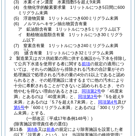
(3)
水素イオン濃度 水素指数5を超え9未満
(4)
生物化学的酸素要求量 1リットルにつき5日間に600
ミリグラム未満
(5)
浮遊物質量 1リットルにつき600ミリグラム未満
(6)
ノルマルヘキサン抽出物質含有量
ア
鉱油類含有量 1リットルにつき5ミリグラム以下
イ
動植物油脂類含有量 1リットルにつき30ミリグラ
ム以下
(7)
窒素含有量 1リットルにつき240ミリグラム未満
りん
(8)
含有量 1リットルにつき32ミリグラム未満
燐
2
製造業又はガス供給業の用に供する施設から下水を排除し
て公共下水道を使用する者に関する
前項
の規定の適用につ
いては、それらの施設から排除される汚水の合計量がその
処理施設で処理される汚水の量の4分の1以上であると認め
られるとき、その処理施設に達するまでに他の汚水により
十分に希釈されることができないと認められるとき、その
他やむを得ない理由があるときは、
同項第2号
中「45度未
満」とあるのは「40度未満」と、
同項第3号
中「5を超え9
未満」とあるのは「5.7を超え8.7未満」と、
同項第4号
及び
第5号
中「600ミリグラム未満」とあるのは「300ミリグラ
ム未満」とする。
(一部改正〔平成17年条例148号〕)
(除害施設管理責任者の選任)
第11条
第8条
又は
前条
の規定により除害施設を設置した者
(以下「設置者」という。)
は、当該除害施設の維持管理に