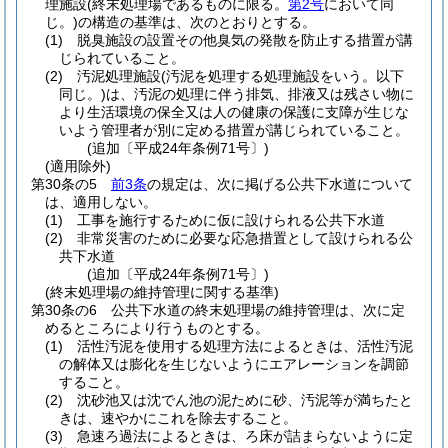
理施設
(終末処理場であるものに限る。
第2号
において同
じ。)
の構造の基準は、次のとおりとする。
(1)
脱臭施設の設置その他臭気の発散を防止する措置が講
じられていること。
(2)
汚泥処理施設
(汚泥を処理する処理施設をいう。以下
同じ。)
は、汚泥の処理に伴う排気、排液又は残さい物に
より生活環境の保全又は人の健康の保護に支障が生じな
いよう管理者が別に定める措置が講じられていること。
(追加〔平成24年条例71号〕)
(適用除外)
第30条の5
前3条
の規定は、次に掲げる公共下水道について
は、適用しない。
(1)
工事を施行するために仮に設けられる公共下水道
(2)
非常災害のために必要な応急措置として設けられる公
共下水道
(追加〔平成24年条例71号〕)
(終末処理場の維持管理に関する基準)
第30条の6
公共下水道の終末処理場の維持管理は、次に定
めるところにより行うものとする。
(1)
活性汚泥を使用する処理方法によるときは、活性汚泥
の解体又は膨化を生じないようにエアレーションを調節
すること。
(2)
沈砂池又は沈でん池の泥ために砂、汚泥等が満ちたと
きは、速やかにこれを除去すること。
(3)
急速ろ過法によるときは、ろ床が詰まらないように定