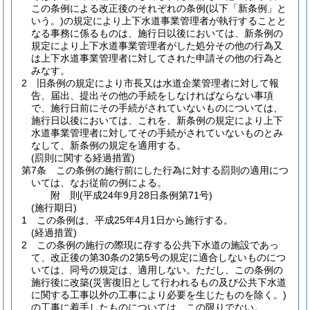
この条例による改正後のそれぞれの条例
(以下「新条例」と
いう。)
の規定により上下水道事業管理者が執行することと
なる事務に係るものは、施行日以後においては、新条例の
規定により上下水道事業管理者がした処分その他の行為又
は上下水道事業管理者に対してされた申請その他の行為と
みなす。
2
旧条例の規定により市長又は水道企業管理者に対して報
告、届出、提出その他の手続をしなければならない事項
で、施行日前にその手続がされていないものについては、
施行日以後においては、これを、新条例の規定により上下
水道事業管理者に対してその手続がされていないものとみ
なして、新条例の規定を適用する。
(罰則に関する経過措置)
第7条
この条例の施行前にした行為に対する罰則の適用につ
いては、なお従前の例による。
附
則
(平成24年9月28日
条例第71号)
(施行期日)
1
この条例は、平成25年4月1日から施行する。
(経過措置)
2
この条例の施行の際現に存する公共下水道の施設であっ
て、改正後の第30条の2第5号の規定に適合しないものにつ
いては、同号の規定は、適用しない。
ただし、この条例の
施行後に改築
(災害復旧として行われるもの及び公共下水道
に関する工事以外の工事により必要を生じたものを除く。)
の工事に着手したものについては、この限りでない。