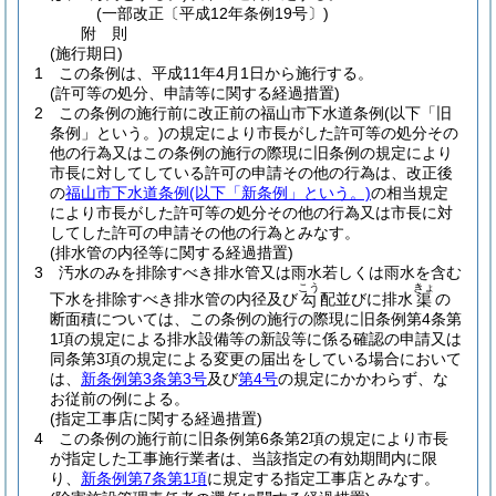
(一部改正〔平成12年条例19号〕)
附
則
(施行期日)
1
この条例は、平成11年4月1日から施行する。
(許可等の処分、申請等に関する経過措置)
2
この条例の施行前に改正前の福山市下水道条例
(以下「旧
条例」という。)
の規定により市長がした許可等の処分その
他の行為又はこの条例の施行の際現に旧条例の規定により
市長に対してしている許可の申請その他の行為は、改正後
の
福山市下水道条例
(以下「新条例」という。)
の相当規定
により市長がした許可等の処分その他の行為又は市長に対
してした許可の申請その他の行為とみなす。
(排水管の内径等に関する経過措置)
3
汚水のみを排除すべき排水管又は雨水若しくは雨水を含む
こう
きょ
下水を排除すべき排水管の内径及び
配並びに排水
の
勾
渠
断面積については、この条例の施行の際現に旧条例第4条第
1項の規定による排水設備等の新設等に係る確認の申請又は
同条第3項の規定による変更の届出をしている場合において
は、
新条例第3条第3号
及び
第4号
の規定にかかわらず、な
お従前の例による。
(指定工事店に関する経過措置)
4
この条例の施行前に旧条例第6条第2項の規定により市長
が指定した工事施行業者は、当該指定の有効期間内に限
り、
新条例第7条第1項
に規定する指定工事店とみなす。