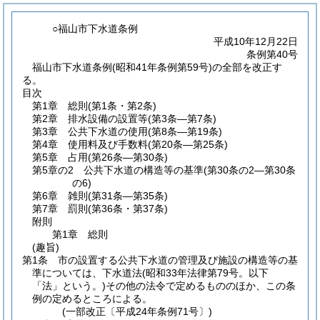
○福山市下水道条例
平成10年12月22日
条例第40号
福山市下水道条例(昭和41年条例第59号)の全部を改正す
る。
目次
第1章
総則
(第1条・第2条)
第2章
排水設備の設置等
(第3条―第7条)
第3章
公共下水道の使用
(第8条―第19条)
第4章
使用料及び手数料
(第20条―第25条)
第5章
占用
(第26条―第30条)
第5章の2
公共下水道の構造等の基準
(第30条の2―第30条
の6)
第6章
雑則
(第31条―第35条)
第7章
罰則
(第36条・第37条)
附則
第1章
総則
(趣旨)
第1条
市の設置する公共下水道の管理及び施設の構造等の基
準については、下水道法
(昭和33年法律第79号。以下
「法」という。)
その他の法令で定めるもののほか、この条
例の定めるところによる。
(一部改正〔平成24年条例71号〕)