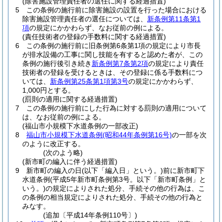
(除害施設管理責任者の選任に関する経過措置)
5
この条例の施行前に除害施設の設置を行った場合における
除害施設管理責任者の選任については、
新条例第11条第1
項
の規定にかかわらず、なお従前の例による。
(責任技術者の登録の手数料に関する経過措置)
6
この条例の施行前に旧条例第6条第1項の規定により市長
が排水設備の工事に関し技能を有すると認めた者が、この
条例の施行後引き続き
新条例第7条第2項
の規定により責任
技術者の登録を受けるときは、その登録に係る手数料につ
いては、
新条例第25条第1項第3号
の規定にかかわらず、
1,000円とする。
(罰則の適用に関する経過措置)
7
この条例の施行前にした行為に対する罰則の適用について
は、なお従前の例による。
(福山市小規模下水道条例の一部改正)
8
福山市小規模下水道条例
(昭和44年条例第16号)
の一部を次
のように改正する。
(次のよう略)
(新市町の編入に伴う経過措置)
9
新市町の編入の日
(以下「編入日」という。)
前に新市町下
水道条例
(平成5年新市町条例第3号。以下「新市町条例」と
いう。)
の規定によりされた処分、手続その他の行為は、こ
の条例の相当規定によりされた処分、手続その他の行為と
みなす。
(追加〔平成14年条例110号〕)