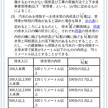
傷するおそれがない箇所及び工事の実施方法で上下水道
事業管理者
(以下「管理者」という。)
が別に定めるもの
によること。
こう
(3)
汚水のみを排除すべき排水管の内径及び
配は、管
勾
理者が特別の理由があると認めた場合を除き、
次の表
に
きょ
定めるところによるものとし、排水
の断面積は、
同表
渠
の排水人口の欄の区分に応じ、それぞれ
同表
の排水管の
こう
こう
内径の欄に掲げる内径及び
配の欄に掲げる
配の排
勾
勾
水管と同程度以上の流下能力のあるものとすること。
た
だし、一の建築物から排除される汚水の一部を排除すべ
き排水管で延長が3メートル以下のものの内径は、75ミ
リメートル以上とすることができる。
こう
排水人口
排水管の内径
配
勾
150人未満
100ミリメートル以
100分の2以上
上
150人以上300
125ミリメートル以
100分の1.7以上
人未満
上
300人以上500
150ミリメートル以
100分の1.5以上
人未満
上
500人以上
200ミリメートル以
100分の1.2以上
上