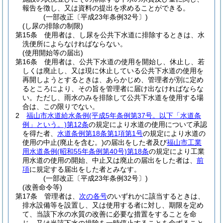
報告を徴し、又は資料の提出を求めることができる。
(一部改正〔平成23年条例32号〕)
(し尿の排除の制限)
第15条
使用者は、し尿を公共下水道に排除するときは、水
洗便所によらなければならない。
(使用開始等の届出)
第16条
使用者は、公共下水道の使用を開始し、休止し、若
しくは廃止し、又は現に休止している公共下水道の使用を
再開しようとするときは、あらかじめ、管理者が別に定め
るところにより、その旨を管理者に届け出なければならな
い。
ただし、雨水のみを排除して公共下水道を使用する場
合は、この限りでない。
2
福山市水道給水条例
(平成5年条例第37号。以下「水道条
例」という。)
第12条
の規定により水道の使用について承認
を得た者、
水道条例第18条第1項第1号
の規定により水道の
使用の中止
(廃止を含む。)
の届出をした者及び
福山市工業
用水道条例
(昭和55年条例第40号)
第18条
の規定により工業
用水道の使用の開始、中止又は廃止の届出をした者は、
前
項
に規定する届出をした者とみなす。
(一部改正〔平成23年条例32号〕)
(改善命令等)
第17条
管理者は、
次の各号
のいずれかに該当するときは、
排水設備等を設置し、又は使用する者に対し、期限を定め
て、当該下水の水質の改善に必要な措置をすることを命