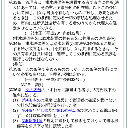
第33条
管理者は、排水設備等を設置する者で市内に住所
(法
人にあっては、その主たる事務所の所在地。以下この条に
おいて同じ。)
又は居所を有しないものに対し、必要と認め
るときは、この条例に定める一切の事項を処理させるた
め、市内に住所又は居所を有する者のうちから代理人を選
定させることができる。
(一部改正〔平成23年条例32号〕)
(排水設備等又は給水装置の共有者又は共用者の連帯責任)
第34条
排水設備等又は給水装置
(水道法第3条第9項に規定
する給水装置をいう。)
を共有し、又は共用するときは、そ
の共有者又は共用者は、連帯してこの条例に定める義務を
履行しなければならない。
(委任)
第35条
この条例で定めるもののほか、この条例の施行につ
いて必要な事項は、管理者が別に定める。
(一部改正〔平成23年条例32号〕)
第7章
罰則
第36条
次の各号
のいずれかに該当する者は、5万円以下の
過料に処する。
(1)
第4条本文
の規定に違反して管理者の確認を受けない
で排水設備等の新設等を行った者
(2)
第4条ただし書
及び
第16条第1項
の規定による届出をせ
ず、又は虚偽の届出をした者
(3)
第5条第1項
の規定に違反して検査を受けないで排水設
備等を公共下水道に接続した者