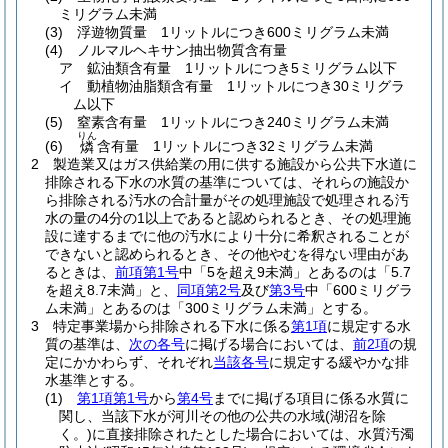
ミリグラム未満
(3)
浮遊物質量 1リットルにつき600ミリグラム未満
(4)
ノルマルヘキサン抽出物質含有量
ア
鉱油類含有量 1リットルにつき5ミリグラム以下
イ
動植物油脂類含有量 1リットルにつき30ミリグラ
ム以下
(5)
窒素含有量 1リットルにつき240ミリグラム未満
りん
(6)
含有量 1リットルにつき32ミリグラム未満
燐
2
製造業又はガス供給業の用に供する施設から公共下水道に
排除される下水の水質の基準については、それらの施設か
ら排除される汚水の合計量がその処理施設で処理される汚
水の量の4分の1以上であると認められるとき、その処理施
設に達するまでに他の汚水により十分に希釈されることが
できないと認められるとき、その他やむを得ない理由があ
るときは、
前項第1号
中「5を超え9未満」とあるのは「5.7
を超え8.7未満」と、
同項第2号
及び
第3号
中「600ミリグラ
ム未満」とあるのは「300ミリグラム未満」とする。
3
特定事業場から排除される下水に係る
第1項
に規定する水
質の基準は、
次の各号
に掲げる場合においては、
前2項
の規
定にかかわらず、それぞれ
当該各号
に規定する緩やかな排
水基準とする。
(1)
第1項第1号
から
第4号
までに掲げる項目に係る水質に
関し、当該下水が河川その他の公共の水域
(湖沼を除
く。)
に直接排除されたとした場合においては、水質汚濁