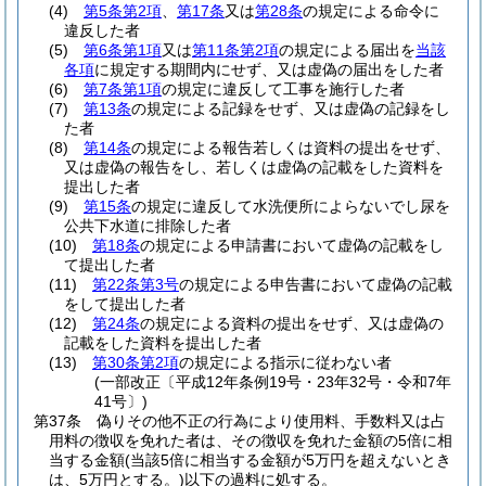
(4)
第5条第2項
、
第17条
又は
第28条
の規定による命令に
違反した者
(5)
第6条第1項
又は
第11条第2項
の規定による届出を
当該
各項
に規定する期間内にせず、又は虚偽の届出をした者
(6)
第7条第1項
の規定に違反して工事を施行した者
(7)
第13条
の規定による記録をせず、又は虚偽の記録をし
た者
(8)
第14条
の規定による報告若しくは資料の提出をせず、
又は虚偽の報告をし、若しくは虚偽の記載をした資料を
提出した者
(9)
第15条
の規定に違反して水洗便所によらないでし尿を
公共下水道に排除した者
(10)
第18条
の規定による申請書において虚偽の記載をし
て提出した者
(11)
第22条第3号
の規定による申告書において虚偽の記載
をして提出した者
(12)
第24条
の規定による資料の提出をせず、又は虚偽の
記載をした資料を提出した者
(13)
第30条第2項
の規定による指示に従わない者
(一部改正〔平成12年条例19号・23年32号・令和7年
41号〕)
第37条
偽りその他不正の行為により使用料、手数料又は占
用料の徴収を免れた者は、その徴収を免れた金額の5倍に相
当する金額
(当該5倍に相当する金額が5万円を超えないとき
は、5万円とする。)
以下の過料に処する。