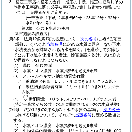
3
指定工事店の指定の要件、指定の手続、指定の取消しその
他指定工事店に関し必要な事項及び責任技術者の責務につ
いては、管理者が別に定める。
(一部改正〔平成12年条例69号・23年19号・32号・
令和7年41号〕)
第3章
公共下水道の使用
(除害施設の設置等)
第8条
法第12条第1項の規定により、
次の各号
に掲げる項目
に関し、それぞれ
当該各号
に定める水質に適合しない下水
(水洗便所から排除される汚水を除く。)
を継続して排除し
て公共下水道を使用する者は、除害施設を設け、又は必要
な措置をしなければならない。
(1)
温度 45度未満
(2)
水素イオン濃度 水素指数5を超え9未満
(3)
ノルマルヘキサン抽出物質含有量
ア
鉱油類含有量 1リットルにつき5ミリグラム以下
イ
動植物油脂類含有量 1リットルにつき30ミリグラ
ム以下
よう
(4)
素消費量 1リットルにつき220ミリグラム未満
沃
(特定事業場から公共下水道に排除される下水の水質基準)
第9条
法第12条の2第3項の下水の水質の基準は、
次の各号
に掲げる項目について、それぞれ
当該各号
に定める数値と
する。
(1)
水素イオン濃度 水素指数5を超え9未満
(2)
生物化学的酸素要求量 1リットルにつき5日間に600