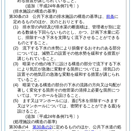
める措置が講じられていること。
(追加〔平成24年条例71号〕)
(排水施設の構造の基準)
第30条の3
公共下水道の排水施設の構造の基準は、
前条
に
定めるもののほか、次のとおりとする。
(1)
排水管の内径及び排水渠の断面積は、管理者が別に定
める数値を下回らないものとし、かつ、計画下水量に応
じ、排除すべき下水を支障なく流下させることができる
ものとすること。
(2)
流下する下水の水勢により損傷するおそれのある部分
については、減勢工の設置その他水勢を緩和する措置が
講じられていること。
(3)
暗渠その他の地下に設ける構造の部分で流下する下水
により気圧が急激に変動する箇所については、排気口の
設置その他気圧の急激な変動を緩和する措置が講じられ
ていること。
(4)
暗渠である構造の部分の下水の流路の方向又は勾配が
著しく変化する箇所その他管渠の清掃上必要な箇所につ
いては、マンホールを設けること。
(5)
ます又はマンホールには、蓋
(汚水を排除すべきます
又はマンホールについては、密閉することができる蓋)
を
設けること。
(追加〔平成24年条例71号〕)
(処理施設の構造の基準)
第30条の4
第30条の2
に定めるもののほか、公共下水道の処