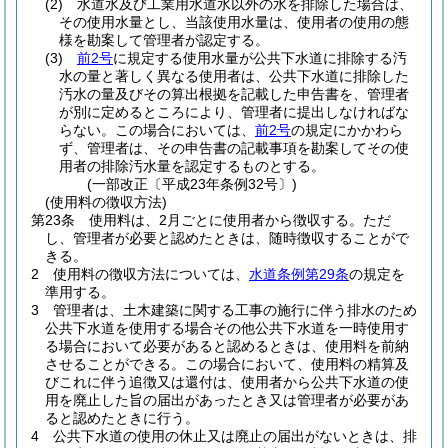
(2)
水道水及び工業用水道水以外の水を排除した場合は、
その使用水量とし、当該使用水量は、使用者の使用の態
様を勘案して管理者が認定する。
(3)
前2号
に規定する使用水量が公共下水道に排除する汚
水の量と著しく異なる使用者は、公共下水道に排除した
汚水の量及びその算出根拠を記載した申告書を、管理者
が別に定めるところにより、管理者に提出しなければな
らない。
この場合においては、
前2号
の規定にかかわら
ず、管理者は、その申告書の記載事項を勘案してその使
用者の排除汚水量を認定するものとする。
(一部改正〔平成23年条例32号〕)
(使用料の徴収方法)
第23条
使用料は、2月ごとに使用者から徴収する。
ただ
し、管理者が必要と認めたときは、随時徴収することがで
きる。
2
使用料の徴収方法については、
水道条例第29条
の規定を
準用する。
3
管理者は、土木建築に関する工事の施行に伴う排水のため
公共下水道を使用する場合その他公共下水道を一時使用す
る場合において必要があると認めるときは、使用料を前納
させることができる。
この場合において、使用料の精算及
びこれに伴う追徴又は還付は、使用者から公共下水道の使
用を廃止した旨の届出があったとき又は管理者が必要があ
ると認めたときに行う。
4
公共下水道の使用の休止又は廃止の届出がないときは、排