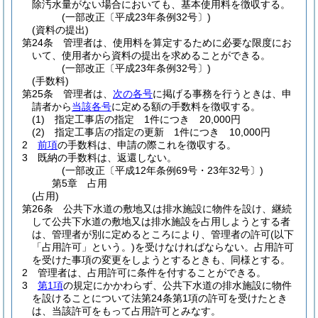
除汚水量がない場合においても、基本使用料を徴収する。
(一部改正〔平成23年条例32号〕)
(資料の提出)
第24条
管理者は、使用料を算定するために必要な限度にお
いて、使用者から資料の提出を求めることができる。
(一部改正〔平成23年条例32号〕)
(手数料)
第25条
管理者は、
次の各号
に掲げる事務を行うときは、申
請者から
当該各号
に定める額の手数料を徴収する。
(1)
指定工事店の指定 1件につき 20,000円
(2)
指定工事店の指定の更新 1件につき 10,000円
2
前項
の手数料は、申請の際これを徴収する。
3
既納の手数料は、返還しない。
(一部改正〔平成12年条例69号・23年32号〕)
第5章
占用
(占用)
第26条
公共下水道の敷地又は排水施設に物件を設け、継続
して公共下水道の敷地又は排水施設を占用しようとする者
は、管理者が別に定めるところにより、管理者の許可
(以下
「占用許可」という。)
を受けなければならない。
占用許可
を受けた事項の変更をしようとするときも、同様とする。
2
管理者は、占用許可に条件を付することができる。
3
第1項
の規定にかかわらず、公共下水道の排水施設に物件
を設けることについて法第24条第1項の許可を受けたとき
は、当該許可をもって占用許可とみなす。