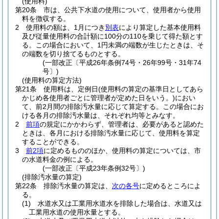
(使用料)
第20条
市は、公共下水道の使用について、使用者から使用
料を徴収する。
2
使用料の額は、1月につき
別表
により算定した基本使用料
及び従量使用料の合計額に100分の110を乗じて得た額とす
る。
この場合において、1円未満の端数が生じたときは、そ
の端数を切り捨てるものとする。
(一部改正〔平成26年条例74号・26年99号・31年74
号〕)
(使用料の算定方法)
第21条
使用料は、定例日
(使用料の算定の基準日としてあら
かじめ各使用者ごとに管理者が定めた日をいう。)
におい
て、前2月間の排除汚水量に応じて算定する。
この場合にお
ける各月の排除汚水量は、それぞれ均等とみなす。
2
前項
の規定にかかわらず、管理者は、必要があると認めた
ときは、各月における排除汚水量に応じて、使用料を算定
することができる。
3
前2項
に定めるもののほか、使用料の算定については、市
の水道料金の例による。
(一部改正〔平成23年条例32号〕)
(排除汚水量の算定)
第22条
排除汚水量の算定は、
次の各号
に定めるところによ
る。
(1)
水道水又は工業用水道水を排除した場合は、水道又は
工業用水道の使用水量とする。