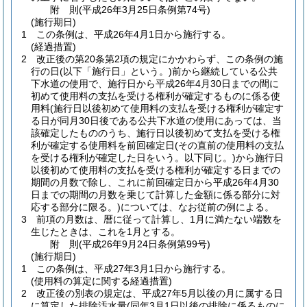
附
則
(平成26年3月25日
条例第74号)
(施行期日)
1
この条例は、平成26年4月1日から施行する。
(経過措置)
2
改正後の第20条第2項の規定にかかわらず、この条例の施
行の日
(以下「施行日」という。)
前から継続している公共
下水道の使用で、施行日から平成26年4月30日までの間に
初めて使用料の支払を受ける権利が確定するものに係る使
用料
(施行日以後初めて使用料の支払を受ける権利が確定す
る日が同月30日後である公共下水道の使用にあっては、当
該確定したもののうち、施行日以後初めて支払を受ける権
利が確定する使用料を前回確定日
(その直前の使用料の支払
を受ける権利が確定した日をいう。以下同じ。)
から施行日
以後初めて使用料の支払を受ける権利が確定する日までの
期間の月数で除し、これに前回確定日から平成26年4月30
日までの期間の月数を乗じて計算した金額に係る部分に対
応する部分に限る。)
については、なお従前の例による。
3
前項の月数は、暦に従って計算し、1月に満たない端数を
生じたときは、これを1月とする。
附
則
(平成26年9月24日
条例第99号)
(施行期日)
1
この条例は、平成27年3月1日から施行する。
(使用料の算定に関する経過措置)
2
改正後の別表の規定は、平成27年5月以後の月に属する日
に算定した排除汚水量
(同年3月1日以後の排除に係るものに