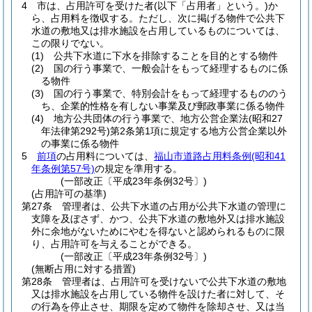
4
市は、占用許可を受けた者
(以下「占用者」という。)
か
ら、占用料を徴収する。
ただし、次に掲げる物件で公共下
水道の敷地又は排水施設を占用しているものについては、
この限りでない。
(1)
公共下水道に下水を排除することを目的とする物件
(2)
国の行う事業で、一般会計をもって経理するものに係
る物件
(3)
国の行う事業で、特別会計をもって経理するもののう
ち、企業的性格を有しない事業及び郵政事業に係る物件
(4)
地方公共団体の行う事業で、地方公営企業法
(昭和27
年法律第292号)
第2条第1項に規定する地方公営企業以外
の事業に係る物件
5
前項
の占用料については、
福山市道路占用料条例
(昭和41
年条例第57号)
の規定を準用する。
(一部改正〔平成23年条例32号〕)
(占用許可の基準)
第27条
管理者は、公共下水道の占用が公共下水道の管理に
支障を及ぼさず、かつ、公共下水道の敷地外又は排水施設
外に余地がないためにやむを得ないと認められるものに限
り、占用許可を与えることができる。
(一部改正〔平成23年条例32号〕)
(無断占用に対する措置)
第28条
管理者は、占用許可を受けないで公共下水道の敷地
又は排水施設を占用している物件を設けた者に対して、そ
の行為を停止させ、期限を定めて物件を除却させ、又は当