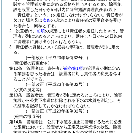
関する管理者が別に定める業務を担当させるため、除害施
設を設置した日から5日以内に除害施設管理責任者
(以下
「責任者」という。)
を選任しなければならない。
責任者が
欠けた場合又は
次条
の規定により責任者の変更命令を受け
た場合も、同様とする。
2
設置者は、
前項
の規定により責任者を選任したときは、管
理者が別に定めるところにより、選任した日から14日以内
に管理者に届け出なければならない。
3
責任者の資格について必要な事項は、管理者が別に定め
る。
(一部改正〔平成23年条例32号〕)
(責任者の変更命令)
第12条
管理者は、責任者が
前条第1項
の管理者が別に定め
る業務を怠った場合は、設置者に対し責任者の変更を命ず
ることができる。
(一部改正〔平成23年条例32号〕)
(水質の測定等)
第13条
設置者は、管理者が別に定めるところにより、除害
施設から公共下水道に排除される下水の水質を測定し、そ
の結果を記録しておかなければならない。
(一部改正〔平成23年条例32号〕)
(報告の徴収等)
第14条
管理者は、公共下水道を適正に管理するために必要
な限度において、設置者から工場又は事業場の状況、除害
施設の状況並びにその排除する下水の水質及び量に関し、