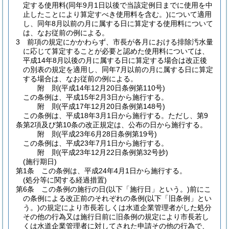
定する使用料
(同年9月1日以後で当該定例日までに使用を中
止したことにより算定すべき使用料を含む。)
について適用
し、同年8月以前の月に属する日に算定する使用料について
は、なお従前の例による。
3
前項の規定にかかわらず、市長が各月における排除汚水量
に応じて算定することが必要と認めた使用料については、
平成14年8月以後の月に属する日に算定する場合は改正後
の別表の規定を適用し、同年7月以前の月に属する日に算定
する場合は、なお従前の例による。
附
則
(平成14年12月20日
条例第110号)
この条例は、平成15年2月3日から施行する。
附
則
(平成17年12月20日
条例第148号)
この条例は、平成18年3月1日から施行する。
ただし、第9
条第2項及び第10条の改正規定は、公布の日から施行する。
附
則
(平成23年6月28日
条例第19号)
この条例は、平成23年7月1日から施行する。
附
則
(平成23年12月22日
条例第32号
抄)
(施行期日)
第1条
この条例は、平成24年4月1日から施行する。
(処分等に関する経過措置)
第6条
この条例の施行の日
(以下「施行日」という。)
前にこ
の条例による改正前のそれぞれの条例
(以下「旧条例」とい
う。)
の規定により市長若しくは水道企業管理者がした処分
その他の行為又は施行日前に旧条例の規定により市長若し
くは水道企業管理者に対してされた申請その他の行為で、