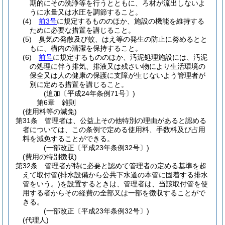
期的にその洗浄等を行うとともに、ろ材が流出しないよ
うに水量又は水圧を調節すること。
(4)
前3号
に規定するもののほか、施設の機能を維持する
ために必要な措置を講じること。
(5)
臭気の発散及び蚊、はえ等の発生の防止に努めるとと
もに、構内の清潔を保持すること。
(6)
前号
に規定するもののほか、汚泥処理施設には、汚泥
の処理に伴う排気、排液又は残さい物により生活環境の
保全又は人の健康の保護に支障が生じないよう管理者が
別に定める措置を講じること。
(追加〔平成24年条例71号〕)
第6章
雑則
(使用料等の減免)
第31条
管理者は、公益上その他特別の理由があると認める
者については、この条例で定める使用料、手数料及び占用
料を減免することができる。
(一部改正〔平成23年条例32号〕)
(費用の特別徴収)
第32条
管理者が特に必要と認めて管理者の定める基準を超
えて取付管
(排水設備から公共下水道の本管に固着する排水
管をいう。)
を設置するときは、管理者は、当該取付管を使
用する者からその経費の全部又は一部を徴収することがで
きる。
(一部改正〔平成23年条例32号〕)
(代理人)