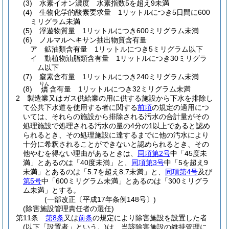
(3)
水素イオン濃度 水素指数5を超え9未満
(4)
生物化学的酸素要求量 1リットルにつき5日間に600
ミリグラム未満
(5)
浮遊物質量 1リットルにつき600ミリグラム未満
(6)
ノルマルヘキサン抽出物質含有量
ア
鉱油類含有量 1リットルにつき5ミリグラム以下
イ
動植物油脂類含有量 1リットルにつき30ミリグラ
ム以下
(7)
窒素含有量 1リットルにつき240ミリグラム未満
りん
(8)
含有量 1リットルにつき32ミリグラム未満
燐
2
製造業又はガス供給業の用に供する施設から下水を排除し
て公共下水道を使用する者に関する
前項
の規定の適用につ
いては、それらの施設から排除される汚水の合計量がその
処理施設で処理される汚水の量の4分の1以上であると認め
られるとき、その処理施設に達するまでに他の汚水により
十分に希釈されることができないと認められるとき、その
他やむを得ない理由があるときは、
同項第2号
中「45度未
満」とあるのは「40度未満」と、
同項第3号
中「5を超え9
未満」とあるのは「5.7を超え8.7未満」と、
同項第4号
及び
第5号
中「600ミリグラム未満」とあるのは「300ミリグラ
ム未満」とする。
(一部改正〔平成17年条例148号〕)
(除害施設管理責任者の選任)
第11条
第8条
又は
前条
の規定により除害施設を設置した者
(以下「設置者」という。)
は、当該除害施設の維持管理に