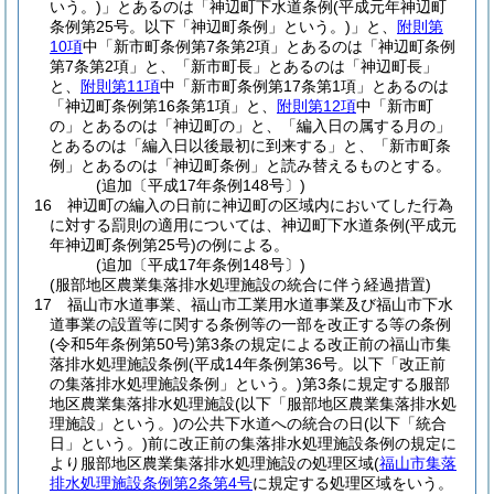
いう。)
」とあるのは「神辺町下水道条例
(平成元年神辺町
条例第25号。以下「神辺町条例」という。)
」と、
附則第
10項
中「新市町条例第7条第2項」とあるのは「神辺町条例
第7条第2項」と、「新市町長」とあるのは「神辺町長」
と、
附則第11項
中「新市町条例第17条第1項」とあるのは
「神辺町条例第16条第1項」と、
附則第12項
中「新市町
の」とあるのは「神辺町の」と、「編入日の属する月の」
とあるのは「編入日以後最初に到来する」と、「新市町条
例」とあるのは「神辺町条例」と読み替えるものとする。
(追加〔平成17年条例148号〕)
16
神辺町の編入の日前に神辺町の区域内においてした行為
に対する罰則の適用については、神辺町下水道条例
(平成元
年神辺町条例第25号)
の例による。
(追加〔平成17年条例148号〕)
(服部地区農業集落排水処理施設の統合に伴う経過措置)
17
福山市水道事業、福山市工業用水道事業及び福山市下水
道事業の設置等に関する条例等の一部を改正する等の条例
(令和5年条例第50号)
第3条の規定による改正前の福山市集
落排水処理施設条例
(平成14年条例第36号。以下「改正前
の集落排水処理施設条例」という。)
第3条に規定する服部
地区農業集落排水処理施設
(以下「服部地区農業集落排水処
理施設」という。)
の公共下水道への統合の日
(以下「統合
日」という。)
前に改正前の集落排水処理施設条例の規定に
より服部地区農業集落排水処理施設の処理区域
(
福山市集落
排水処理施設条例第2条第4号
に規定する処理区域をいう。