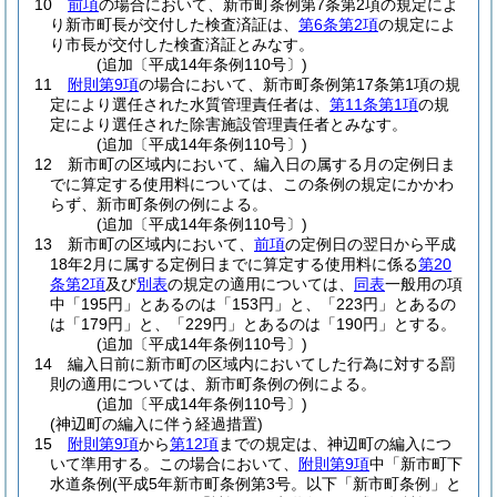
10
前項
の場合において、新市町条例第7条第2項の規定によ
り新市町長が交付した検査済証は、
第6条第2項
の規定によ
り市長が交付した検査済証とみなす。
(追加〔平成14年条例110号〕)
11
附則第9項
の場合において、新市町条例第17条第1項の規
定により選任された水質管理責任者は、
第11条第1項
の規
定により選任された除害施設管理責任者とみなす。
(追加〔平成14年条例110号〕)
12
新市町の区域内において、編入日の属する月の定例日ま
でに算定する使用料については、この条例の規定にかかわ
らず、新市町条例の例による。
(追加〔平成14年条例110号〕)
13
新市町の区域内において、
前項
の定例日の翌日から平成
18年2月に属する定例日までに算定する使用料に係る
第20
条第2項
及び
別表
の規定の適用については、
同表
一般用の項
中「195円」とあるのは「153円」と、「223円」とあるの
は「179円」と、「229円」とあるのは「190円」とする。
(追加〔平成14年条例110号〕)
14
編入日前に新市町の区域内においてした行為に対する罰
則の適用については、新市町条例の例による。
(追加〔平成14年条例110号〕)
(神辺町の編入に伴う経過措置)
15
附則第9項
から
第12項
までの規定は、神辺町の編入につ
いて準用する。
この場合において、
附則第9項
中「新市町下
水道条例
(平成5年新市町条例第3号。以下「新市町条例」と