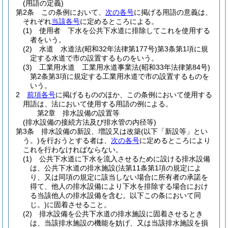
(用語の定義)
第2条
この条例において、
次の各号
に掲げる用語の意義は、
それぞれ
当該各号
に定めるところによる。
(1)
使用者 下水を公共下水道に排除してこれを使用する
者をいう。
(2)
水道 水道法
(昭和32年法律第177号)
第3条第1項に規
定する水道で市の設置するものをいう。
(3)
工業用水道 工業用水道事業法
(昭和33年法律第84号)
第2条第3項に規定する工業用水道で市の設置するものを
いう。
2
前項各号
に掲げるもののほか、この条例において使用する
用語は、法において使用する用語の例による。
第2章
排水設備の設置等
(排水設備の接続方法及び排水管の内径等)
第3条
排水設備の新設、増設又は改築
(以下「新設等」とい
う。)
を行おうとする者は、
次の各号
に定めるところにより
これを行わなければならない。
(1)
公共下水道に下水を流入させるために設ける排水設備
は、公共下水道の排水施設
(法第11条第1項の規定によ
り、又は同項の規定に該当しない場合に所有者の承諾を
得て、他人の排水設備により下水を排除する場合におけ
る当該他人の排水設備を含む。以下この条において同
じ。)
に固着させること。
(2)
排水設備を公共下水道の排水施設に固着させるとき
は、当該排水施設の機能を妨げ、又は当該排水施設を損