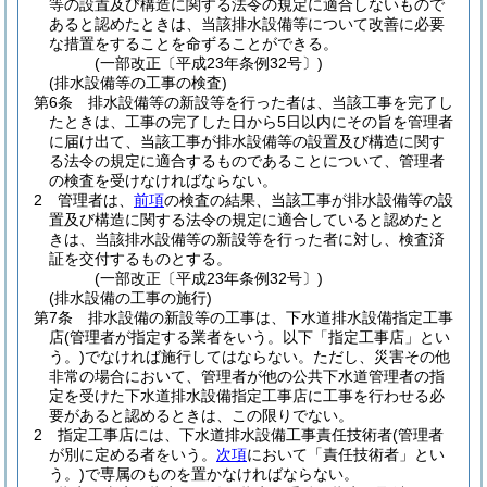
等の設置及び構造に関する法令の規定に適合しないもので
あると認めたときは、当該排水設備等について改善に必要
な措置をすることを命ずることができる。
(一部改正〔平成23年条例32号〕)
(排水設備等の工事の検査)
第6条
排水設備等の新設等を行った者は、当該工事を完了し
たときは、工事の完了した日から5日以内にその旨を管理者
に届け出て、当該工事が排水設備等の設置及び構造に関す
る法令の規定に適合するものであることについて、管理者
の検査を受けなければならない。
2
管理者は、
前項
の検査の結果、当該工事が排水設備等の設
置及び構造に関する法令の規定に適合していると認めたと
きは、当該排水設備等の新設等を行った者に対し、検査済
証を交付するものとする。
(一部改正〔平成23年条例32号〕)
(排水設備の工事の施行)
第7条
排水設備の新設等の工事は、下水道排水設備指定工事
店
(管理者が指定する業者をいう。以下「指定工事店」とい
う。)
でなければ施行してはならない。
ただし、災害その他
非常の場合において、管理者が他の公共下水道管理者の指
定を受けた下水道排水設備指定工事店に工事を行わせる必
要があると認めるときは、この限りでない。
2
指定工事店には、下水道排水設備工事責任技術者
(管理者
が別に定める者をいう。
次項
において「責任技術者」とい
う。)
で専属のものを置かなければならない。