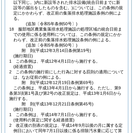
以下同じ。)
内に新設等された排水設備
(統合日前までに新
設等の届出をしたものを含む。)
については、この条例の規
定にかかわらず、改正前の集落排水処理施設条例の例によ
る。
(追加〔令和5年条例50号〕)
18
服部地区農業集落排水処理施設の処理区域の統合日前ま
での使用に係る使用料については、この条例の規定にかか
わらず、改正前の集落排水処理施設条例の例による。
(追加〔令和5年条例50号〕)
附
則
(平成12年3月14日
条例第19号)
(施行期日)
1
この条例は、平成12年4月1日から施行する。
(経過措置)
2
この条例の施行前にした行為に対する罰則の適用について
は、なお従前の例による。
附
則
(平成12年12月19日
条例第69号)
この条例は、平成13年4月1日から施行する。
ただし、第9
条第3項第1号及び第2号の改正規定は、平成13年1月6日から
施行する。
附
則
(平成13年12月21日
条例第45号)
(施行期日)
1
この条例は、平成14年7月1日から施行する。
(使用料の算定に関する経過措置)
2
改正後の別表の規定は、平成14年9月以後の月に属する定
例日において同年7月1日以後に係る排除汚水量に応じて算