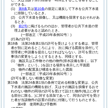
じ、又は当該下水の排除を一時停止することを命ずること
ができる。
(1)
第8条
又は
第10条
の規定に違反して下水を公共下水道
に排除しているとき。
(2)
公共下水道を損傷し、又は機能を阻害するおそれがあ
るとき。
(3)
前2号
に掲げるもののほか、管理者が公共下水道の管
理上必要があると認めたとき。
(一部改正〔平成23年条例32号〕)
(行為の許可)
第18条
法第24条第1項の許可を受けようとする者は、管理
者が別に定めるところにより、次に掲げる図面を添付して
管理者に申請書を提出しなければならない。
許可を受けた
事項の変更をしようとするときも、同様とする。
(1)
施設又は工作物その他の物件
(排水設備を除く。以下
「物件」という。)
を設ける場所を表示した平面図
(2)
物件の配置及び構造を表示した図面
(一部改正〔平成23年条例32号〕)
(許可を要しない軽微な変更)
第19条
法第24条第1項の条例で定める軽微な変更は、公共
下水道の施設の機能を妨げ、又はその施設を損傷するおそ
れのない物件の同項の許可を受けて設けた物件
(地上に存す
る部分に限る。)
に対する添加であって、同項の許可を受け
た者が当該物件の設置の目的に付随して行うものとする。
第4章
使用料及び手数料