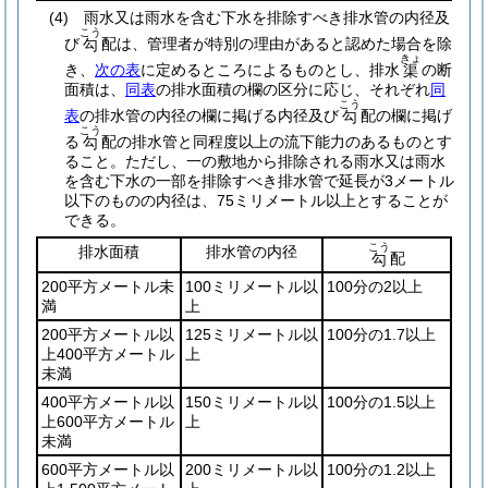
(4)
雨水又は雨水を含む下水を排除すべき排水管の内径及
こう
び
配は、管理者が特別の理由があると認めた場合を除
勾
きょ
き、
次の表
に定めるところによるものとし、排水
の断
渠
面積は、
同表
の排水面積の欄の区分に応じ、それぞれ
同
こう
表
の排水管の内径の欄に掲げる内径及び
配の欄に掲げ
勾
こう
る
配の排水管と同程度以上の流下能力のあるものとす
勾
ること。
ただし、一の敷地から排除される雨水又は雨水
を含む下水の一部を排除すべき排水管で延長が3メートル
以下のものの内径は、75ミリメートル以上とすることが
できる。
こう
排水面積
排水管の内径
配
勾
200平方メートル未
100ミリメートル以
100分の2以上
満
上
200平方メートル以
125ミリメートル以
100分の1.7以上
上400平方メートル
上
未満
400平方メートル以
150ミリメートル以
100分の1.5以上
上600平方メートル
上
未満
600平方メートル以
200ミリメートル以
100分の1.2以上