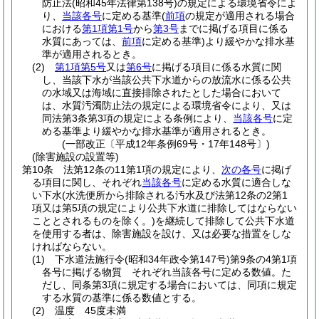
防止法
(昭和45年法律第138号)
の規定による環境省令によ
り、
当該各号
に定める基準
(
前項
の規定が適用される場合
における
第1項第1号
から
第3号
までに掲げる項目に係る
水質にあっては、
前項
に定める基準)
より緩やかな排水基
準が適用されるとき。
(2)
第1項第5号
又は
第6号
に掲げる項目に係る水質に関
し、当該下水が当該公共下水道からの放流水に係る公共
の水域又は海域に直接排除されたとした場合において
は、水質汚濁防止法の規定による環境省令により、又は
同法第3条第3項の規定による条例により、
当該各号
に定
める基準より緩やかな排水基準が適用されるとき。
(一部改正〔平成12年条例69号・17年148号〕)
(除害施設の設置等)
第10条
法第12条の11第1項の規定により、
次の各号
に掲げ
る項目に関し、それぞれ
当該各号
に定める水質に適合しな
い下水
(水洗便所から排除される汚水及び法第12条の2第1
項又は第5項の規定により公共下水道に排除してはならない
こととされるものを除く。)
を継続して排除して公共下水道
を使用する者は、除害施設を設け、又は必要な措置をしな
ければならない。
(1)
下水道法施行令
(昭和34年政令第147号)
第9条の4第1項
各号に掲げる物質 それぞれ当該各号に定める数値。
た
だし、同条第3項に規定する場合においては、同項に規定
する水質の基準に係る数値とする。
(2)
温度 45度未満