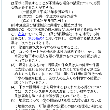
は原状に回復することが不適当な場合の措置について必要
な指示をすることができる。
(一部改正〔平成23年条例32号〕)
第5章の2
公共下水道の構造等の基準
(追加〔平成24年条例71号〕)
(排水施設及び処理施設に共通する構造の基準)
第30条の2
公共下水道の排水施設
(これを補完する施設を含
む。
次条
において同じ。)
及び処理施設
(これを補完する施
設を含む。
第30条の4
において同じ。)
に共通する構造の基
準は、次のとおりとする。
(1)
堅固で耐久力を有する構造とすること。
(2)
コンクリートその他の耐水性の材料で造り、かつ、漏
水及び地下水の浸入を最小限度のものとする措置が講じ
られていること。
(3)
屋外にあるもの
(生活環境の保全又は人の健康の保護
に支障が生じるおそれのないものとして管理者が別に定
めるものを除く。)
については、覆い又は柵の設置その他
下水の飛散を防止し、及び人の立入りを制限する措置が
講じられていること。
(4)
下水の貯留等により腐食するおそれのある部分につい
ては、ステンレス鋼その他の腐食しにくい材料で造り、
又は腐食を防止する措置が講じられていること。
(5)
地震によって下水の排除及び処理に支障が生じないよ
とう
う地盤の改良、可
継手の設置その他の管理者が別に定
撓