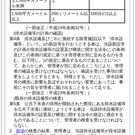
上1,500平方メート
上
ル未満
1,500平方メートル
250ミリメートル以
100分の1以上
以上
上
(一部改正〔平成23年条例32号〕)
(排水設備等の計画の確認)
第4条
排水設備及びこれに接続する除害施設
(以下「排水設
備等」という。)
の新設等を行おうとする者は、当該新設等
の計画が排水設備等の設置及び構造に関する法令
(この条例
及びこの条例の規定に基づき管理者が別に定めるものを含
む。以下同じ。)
の規定に適合するものであることについ
て、あらかじめ、管理者が別に定めるところにより、管理
者の確認を受けなければならない。
確認を受けた事項の変
更をしようとするときも、同様とする。
ただし、排水設備
等の構造に影響を及ぼすおそれがない変更にあっては、事
前にその旨を管理者に届け出ることをもって足りる。
(一部改正〔平成23年条例32号〕)
(既存の排水設備等の検査)
第5条
公共下水道の供用が開始された際現にある排水設備等
を公共下水道に接続しようとする者は、当該排水設備等が
排水設備等の設置及び構造に関する法令の規定に適合する
ものであることについて、管理者の検査を受けなければな
らない。
2
前項
の検査の結果、管理者は、当該排水設備等が排水設備