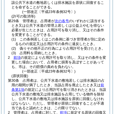
該公共下水道の敷地若しくは排水施設を原状に回復するこ
とを命ずることができる。
(一部改正〔平成23年条例32号〕)
(許可の取消等)
第29条
管理者は、占用者が
次の各号
のいずれかに該当する
とき又は公共下水道の管理上若しくは公益上やむを得ない
必要が生じたときは、占用許可を取り消し、又はその条件
を変更することができる。
(1)
この条例若しくはこの条例に基づき管理者が別に定め
るものの規定又は占用許可の条件に違反したとき。
(2)
偽りその他不正の行為により占用許可を受けたとき。
(3)
占用料を滞納したとき。
2
前項
の規定により占用許可を取り消し、又はその条件を変
更した場合において、占用者に損害を及ぼすことがあって
も、市は、その賠償の責めを負わない。
(一部改正〔平成23年条例32号〕)
(原状回復)
第30条
占用者は、公共下水道の敷地若しくは排水施設の占
用の期間が満了したとき、当該占用を廃止したとき又は
前
条第1項
の規定により占用許可を取り消されたときは、当該
公共下水道の敷地又は排水施設を占用している物件を除却
し、公共下水道の敷地又は排水施設を原状に回復しなけれ
ばならない。
ただし、管理者が原状に回復することが不適
当であると認めたときは、この限りでない。
2
管理者は、占用者に対して、
前項
に規定する原状の回復又