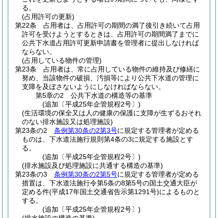
る。
(占用許可の更新)
第22条
占用者は、占用許可の期間の満了後引き続いて占用
許可を受けようとするときは、占用許可の期間満了までに
公共下水道占用許可更新申請書を管理者に提出しなければ
ならない。
(占用している物件の管理)
第23条
占用者は、常に占用している物件の維持及び修繕に
努め、当該物件の破損、汚損等により公共下水道の管理に
支障を及ぼさないようにしなければならない。
第5章の2
公共下水道の構造等の基準
(追加〔平成25年企管規程2号〕)
(生活環境の保全又は人の健康の保護に支障が生ずるおそれ
のない排水施設又は処理施設)
第23条の2
条例第30条の2第3号
に規定する管理者が定める
ものは、下水道法施行規則第4条の3に規定する施設とす
る。
(追加〔平成25年企管規程2号〕)
(排水施設及び処理施設に共通する構造の基準)
第23条の3
条例第30条の2第5号
に規定する管理者が定める
措置は、下水道法施行令第5条の8第5号の国土交通大臣が
定める件
(平成17年国土交通省告示第1291号)
によるものと
する。
(追加〔平成25年企管規程2号〕)