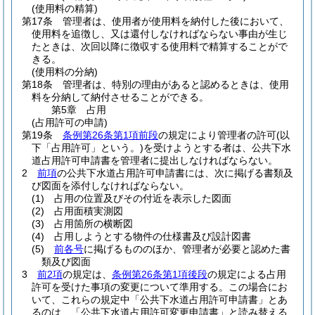
(使用料の精算)
第17条
管理者は、使用者が使用料を納付した後において、
使用料を追徴し、又は還付しなければならない事由が生じ
たときは、次回以降に徴収する使用料で精算することがで
きる。
(使用料の分納)
第18条
管理者は、特別の理由があると認めるときは、使用
料を分納して納付させることができる。
第5章
占用
(占用許可の申請)
第19条
条例第26条第1項前段
の規定により管理者の許可
(以
下「占用許可」という。)
を受けようとする者は、公共下水
道占用許可申請書を管理者に提出しなければならない。
2
前項
の公共下水道占用許可申請書には、次に掲げる書類及
び図面を添付しなければならない。
(1)
占用の位置及びその付近を表示した図面
(2)
占用面積実測図
(3)
占用箇所の横断図
(4)
占用しようとする物件の仕様書及び設計図書
(5)
前各号
に掲げるもののほか、管理者が必要と認めた書
類及び図面
3
前2項
の規定は、
条例第26条第1項後段
の規定による占用
許可を受けた事項の変更について準用する。
この場合にお
いて、これらの規定中「公共下水道占用許可申請書」とあ
るのは、「公共下水道占用許可変更申請書」と読み替える