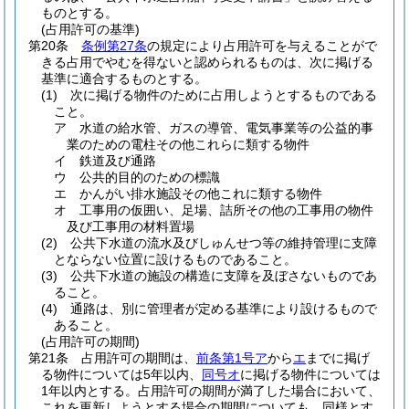
ものとする。
(占用許可の基準)
第20条
条例第27条
の規定により占用許可を与えることがで
きる占用でやむを得ないと認められるものは、次に掲げる
基準に適合するものとする。
(1)
次に掲げる物件のために占用しようとするものである
こと。
ア
水道の給水管、ガスの導管、電気事業等の公益的事
業のための電柱その他これらに類する物件
イ
鉄道及び通路
ウ
公共的目的のための標識
エ
かんがい排水施設その他これに類する物件
オ
工事用の仮囲い、足場、詰所その他の工事用の物件
及び工事用の材料置場
(2)
公共下水道の流水及びしゅんせつ等の維持管理に支障
とならない位置に設けるものであること。
(3)
公共下水道の施設の構造に支障を及ぼさないものであ
ること。
(4)
通路は、別に管理者が定める基準により設けるもので
あること。
(占用許可の期間)
第21条
占用許可の期間は、
前条第1号ア
から
エ
までに掲げ
る物件については5年以内、
同号オ
に掲げる物件については
1年以内とする。
占用許可の期間が満了した場合において、
これを更新しようとする場合の期間についても、同様とす