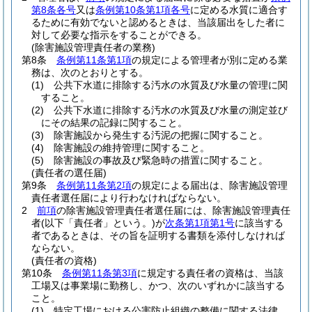
第8条各号
又は
条例第10条第1項各号
に定める水質に適合す
るために有効でないと認めるときは、当該届出をした者に
対して必要な指示をすることができる。
(除害施設管理責任者の業務)
第8条
条例第11条第1項
の規定による管理者が別に定める業
務は、次のとおりとする。
(1)
公共下水道に排除する汚水の水質及び水量の管理に関
すること。
(2)
公共下水道に排除する汚水の水質及び水量の測定並び
にその結果の記録に関すること。
(3)
除害施設から発生する汚泥の把握に関すること。
(4)
除害施設の維持管理に関すること。
(5)
除害施設の事故及び緊急時の措置に関すること。
(責任者の選任届)
第9条
条例第11条第2項
の規定による届出は、除害施設管理
責任者選任届により行わなければならない。
2
前項
の除害施設管理責任者選任届には、除害施設管理責任
者
(以下「責任者」という。)
が
次条第1項第1号
に該当する
者であるときは、その旨を証明する書類を添付しなければ
ならない。
(責任者の資格)
第10条
条例第11条第3項
に規定する責任者の資格は、当該
工場又は事業場に勤務し、かつ、次のいずれかに該当する
こと。
(1)
特定工場における公害防止組織の整備に関する法律