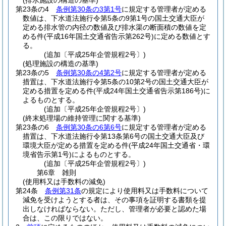
(排水施設の構造の基準)
第23条の4
条例第30条の3第1号
に規定する管理者が定める
数値は、下水道法施行令第5条の9第1号の国土交通大臣が
定める排水管の内径の数値及び排水渠の断面積の数値を定
める件
(平成16年国土交通省告示第262号)
に定める数値とす
る。
(追加〔平成25年企管規程2号〕)
(処理施設の構造の基準)
第23条の5
条例第30条の4第2号
に規定する管理者が定める
措置は、下水道法施行令第5条の10第2号の国土交通大臣が
定める措置を定める件
(平成24年国土交通省告示第186号)
に
よるものとする。
(追加〔平成25年企管規程2号〕)
(終末処理場の維持管理に関する基準)
第23条の6
条例第30条の6第6号
に規定する管理者が定める
措置は、下水道法施行令第13条第6号の国土交通大臣及び
環境大臣が定める措置を定める件
(平成24年国土交通省・環
境省告示第1号)
によるものとする。
(追加〔平成25年企管規程2号〕)
第6章
雑則
(使用料又は手数料の減免)
第24条
条例第31条
の規定により使用料又は手数料について
減免を受けようとする者は、その事項を証明する書類を提
出しなければならない。
ただし、管理者が必要と認めた場
合は、この限りではない。