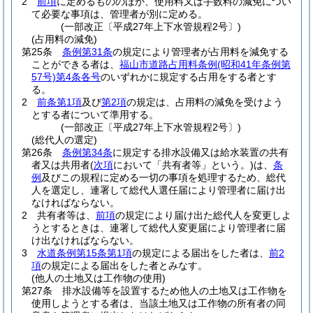
2
前項
に定めるもののほか、使用料又は手数料の減免につい
て必要な事項は、管理者が別に定める。
(一部改正〔平成27年上下水管規程2号〕)
(占用料の減免)
第25条
条例第31条
の規定により管理者が占用料を減免する
ことができる者は、
福山市道路占用料条例
(昭和41年条例第
57号)
第4条各号
のいずれかに規定する占用をする者とす
る。
2
前条第1項
及び
第2項
の規定は、占用料の減免を受けよう
とする者について準用する。
(一部改正〔平成27年上下水管規程2号〕)
(総代人の選定)
第26条
条例第34条
に規定する排水設備又は給水装置の共有
者又は共用者
(
次項
において「共有者等」という。)
は、
条
例
及びこの規程に定める一切の事項を処理するため、総代
人を選定し、連署して総代人選任届により管理者に届け出
なければならない。
2
共有者等は、
前項
の規定により届け出た総代人を変更しよ
うとするときは、連署して総代人変更届により管理者に届
け出なければならない。
3
水道条例第15条第1項
の規定による届出をした者は、
前2
項
の規定による届出をした者とみなす。
(他人の土地又は工作物の使用)
第27条
排水設備等を設置するため他人の土地又は工作物を
使用しようとする者は、当該土地又は工作物の所有者の同