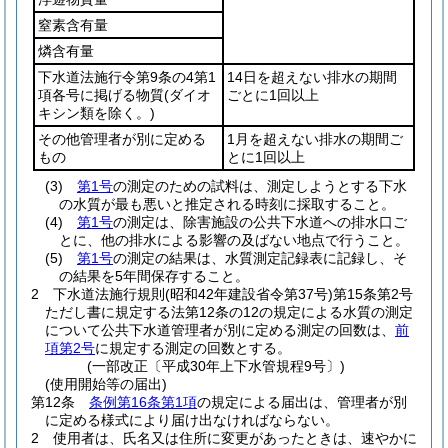
窒素含有量
燐含有量
下水道法施行令第9条の4第1
14日を超えない排水の期間
項各号に掲げる物質
(ダイオ
ごとに1回以上
キシン類を除く。)
その他管理者が別に定める
1月を超えない排水の期間ご
もの
とに1回以上
(3)
第1号
の測定のための試料は、測定しようとする下水
の水質が最も悪いと推定される時刻に採取すること。
(4)
第1号
の測定は、除害施設の公共下水道への排水口ご
とに、他の排水による影響の及ばない地点で行うこと。
(5)
第1号
の測定の結果は、水質測定記録表に記録し、そ
の結果を5年間保存すること。
2
下水道法施行規則
(昭和42年建設省令第37号)
第15条第2号
ただし書に規定する法第12条の12の規定による水質の測定
について公共下水道管理者が別に定める測定の回数は、
前
項第2号
に規定する測定の回数とする。
(一部改正〔平成30年上下水管規程9号〕)
(使用開始等の届出)
第12条
条例第16条第1項
の規定による届出は、管理者が別
に定める様式により届け出なければならない。
2
使用者は、氏名又は住所に変更があったときは、速やかに