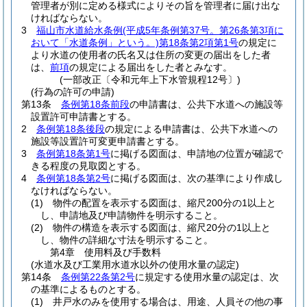
管理者が別に定める様式によりその旨を管理者に届け出な
ければならない。
3
福山市水道給水条例
(平成5年条例第37号。第26条第3項に
おいて「水道条例」という。)
第18条第2項第1号
の規定に
より水道の使用者の氏名又は住所の変更の届出をした者
は、
前項
の規定による届出をした者とみなす。
(一部改正〔令和元年上下水管規程12号〕)
(行為の許可の申請)
第13条
条例第18条前段
の申請書は、公共下水道への施設等
設置許可申請書とする。
2
条例第18条後段
の規定による申請書は、公共下水道への
施設等設置許可変更申請書とする。
3
条例第18条第1号
に掲げる図面は、申請地の位置が確認で
きる程度の見取図とする。
4
条例第18条第2号
に掲げる図面は、次の基準により作成し
なければならない。
(1)
物件の配置を表示する図面は、縮尺200分の1以上と
し、申請地及び申請物件を明示すること。
(2)
物件の構造を表示する図面は、縮尺20分の1以上と
し、物件の詳細な寸法を明示すること。
第4章
使用料及び手数料
(水道水及び工業用水道水以外の使用水量の認定)
第14条
条例第22条第2号
に規定する使用水量の認定は、次
の基準によるものとする。
(1)
井戸水のみを使用する場合は、用途、人員その他の事