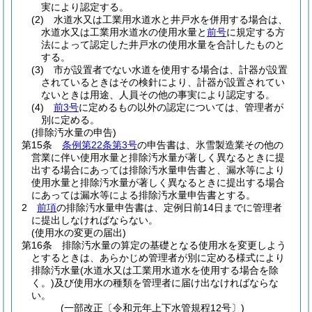
実により認定する。
(2)
水道水又は工業用水道水と井戸水を併用する場合は、
水道水又は工業用水道水の使用水量と
前号
に規定する方
法によって認定した井戸水の使用水量を合計したものと
する。
(3)
市が設置者でない水道を使用する場合は、計器が設置
されているときはその検針により、計器が設置されてい
ないときは用途、人員その他の事実により認定する。
(4)
前3号
に定めるもの以外の認定については、管理者が
別に定める。
(排除汚水量の申告)
第15条
条例第22条第3号
の申告書は、氷雪製造業その他の
営業に伴い使用水量と排除汚水量が著しく異なるときに提
出する場合にあっては排除汚水量申告書と、漏水等により
使用水量と排除汚水量が著しく異なるときに提出する場合
にあっては漏水等による排除汚水量申告書とする。
2
前項
の排除汚水量申告書は、定例日前14日までに管理者
に提出しなければならない。
(使用水の変更の届出)
第16条
排除汚水量の算定の基礎となる使用水を変更しよう
とするときは、あらかじめ管理者が別に定める様式により
排除汚水量
(水道水又は工業用水道水を使用する場合を除
く。)
及び使用水の種類を管理者に届け出なければならな
い。
(一部改正〔令和元年上下水管規程12号〕)