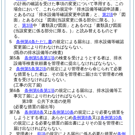
の計画の確認を受けた事項の変更について準用する。
この
場合において、これらの規定中「排水設備等確認申請書」
とあるのは「排水設備等確認変更申請書」と、
第2項
中「図
面」とあるのは「図面
(当該変更に係る部分に限る。)
」
と、
第3項
中「書類及び図面」とあるのは「書類及び図面
(当該変更に係る部分に限る。)
」と読み替えるものとす
る。
5
条例第4条ただし書
の規定による届出は、排水設備等確認
変更届により行わなければならない。
(既存の排水設備等の検査)
第5条
条例第5条第1項
の検査を受けようとする者は、排水
設備等検査依頼書を管理者に提出しなければならない。
2
条例第5条第2項
の規定により管理者から命じられて必要
な措置をした者は、その旨を管理者に届け出て管理者の検
査を受けなければならない。
(工事の完了届)
第6条
条例第6条第1項
の規定による届出は、排水設備等工
事完了届により行わなければならない。
第3章
公共下水道の使用
(必要な措置の届出等)
第7条
条例第8条
又は
条例第10条
の規定により必要な措置を
しようとする者は、あらかじめ
条例第8条
又は
条例第10条
の規定による必要な措置の届出書によりその旨を管理者に
届け出なければならない。
2
管理者は、
前項
の規定による届出に係る必要な措置が
条例