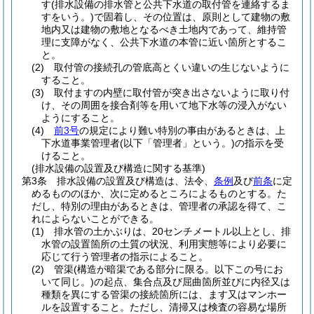
す
(排水設備の排水管と公共下水道の取付管を連絡するま
すをいう。)
で固着し、その位置は、原則として建物の敷
地内又は建物の敷地となるべき土地内であって、維持管
理に支障がなく、公共下水道の本管に近い箇所とするこ
と。
(2)
取付管の接続孔の管底高とくい違いの生じないように
すること。
(3)
取付ますの内壁に取付管が突き出さないように取り付
け、その周囲を接合剤等を用いて地下水等の浸入がない
ようにすること。
(4)
前3号
の規定により難い特別の事由があるときは、上
下水道事業管理者
(以下「管理者」という。)
の指示を受
けること。
(排水設備の設置及び構造に関する基準)
第3条
排水設備の設置及び構造は、法令、
条例
及び
前条
に定
めるもののほか、次に定めるところによるものとする。
た
だし、特別の理由があるときは、管理者の承認を得て、こ
れによらないことができる。
(1)
排水管の土かぶりは、20センチメートル以上とし、排
水管の設置箇所の土質の状況、利用実態等により必要に
応じて行う管理者の指示によること。
(2)
管渠
(構造が暗渠である部分に限る。以下この号にお
いて同じ。)
の起点、集合点及び屈曲箇所並びに内径又は
種類を異にする管渠の接続箇所には、ます又はマンホー
ルを設置すること。
ただし、清掃又は検査の容易な場所