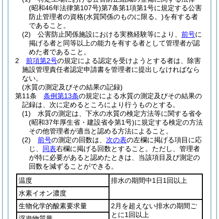
(昭和46年法律第107号)
第7条第1項第1号に規定する公害
防止管理者の資格
(水質関係のものに限る。)
を有する者
であること。
(2)
公害防止関係施設における実務経験等により、
前号
に
掲げる者と同等以上の能力を有する者として管理者が認
めた者であること。
2
前項第2号
の規定による認定を受けようとする者は、除害
施設管理責任者認定申請書を管理者に提出しなければなら
ない。
(水質の測定及びその結果の記録)
第11条
条例第13条
の規定による水質の測定及びその結果の
記録は、次に定めるところにより行うものとする。
(1)
水質の測定は、下水の水質の検定方法等に関する省令
(昭和37年厚生省・建設省令第1号)
に規定する検定の方法
その他管理者が適当と認める方法によること。
(2)
前号
の測定の回数は、
次の表
の左欄に掲げる項目に応
じ、
同表
右欄に掲げる回数とすること。
ただし、管理者
が特に必要があると認めたときは、当該項目及び測定の
回数を減ずることができる。
温度
排水の期間中1日1回以上
水素イオン濃度
生物化学的酸素要求量
2月を超えない排水の期間ご
とに1回以上
浮遊物質量