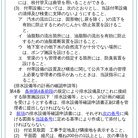
には、枝付管又は曲管を用いることができる。
(3)
付帯設備については、次のとおりとし、当該付帯設備
の清掃及び検査に支障のないようにすること。
ア
汚水の流出口には、固形物
(し尿を除く。)
の流下を
有効に防止するためのじんかい防止装置を設けるこ
と。
イ
油脂類の流出箇所には、油脂類の流出を有効に防止
するための油脂遮断装置を設けること。
ウ
地下室その他下水の自然流下が十分でない場所に
は、ポンプ施設を設けること。
エ
管渠のうち管理者の指定する箇所には、防臭装置を
設けること。
オ
付帯設備の設置及び構造に関して公共下水道の管理
上必要な管理者の指示があったときは、当該指示によ
ること。
(排水設備等の計画の確認申請等)
第4条
条例第4条前段
の規定により排水設備及びこれに接続
する除害施設
(以下「排水設備等」という。)
の計画の確認
を受けようとする者は、排水設備等確認申請書正副2通を管
理者に提出しなければならない。
2
前項
の排水設備等確認申請書には、それぞれ
次の各号
に掲
げる図面を
当該各号
に定める基準により作成して添付しな
ければならない。
(1)
付近見取図 工事予定地及び隣接地を表示すること。
(2)
平面図 縮尺は、概ね200分の1以上とし、次の事項を