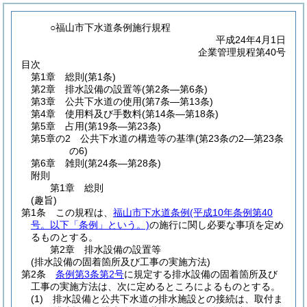
○福山市下水道条例施行規程
平成24年4月1日
企業管理規程第40号
目次
第1章
総則
(第1条)
第2章
排水設備の設置等
(第2条―第6条)
第3章
公共下水道の使用
(第7条―第13条)
第4章
使用料及び手数料
(第14条―第18条)
第5章
占用
(第19条―第23条)
第5章の2
公共下水道の構造等の基準
(第23条の2―第23条
の6)
第6章
雑則
(第24条―第28条)
附則
第1章
総則
(趣旨)
第1条
この規程は、
福山市下水道条例
(平成10年条例第40
号。以下「条例」という。)
の施行に関し必要な事項を定め
るものとする。
第2章
排水設備の設置等
(排水設備の固着箇所及び工事の実施方法)
第2条
条例第3条第2号
に規定する排水設備の固着箇所及び
工事の実施方法は、次に定めるところによるものとする。
(1)
排水設備と公共下水道の排水施設との接続は、取付ま