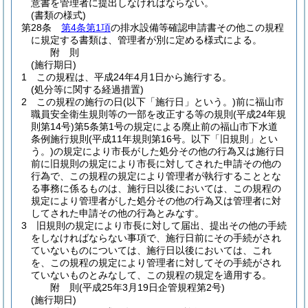
意書を管理者に提出しなければならない。
(書類の様式)
第28条
第4条第1項
の排水設備等確認申請書その他この規程
に規定する書類は、管理者が別に定める様式による。
附
則
(施行期日)
1
この規程は、平成24年4月1日から施行する。
(処分等に関する経過措置)
2
この規程の施行の日
(以下「施行日」という。)
前に福山市
職員安全衛生規則等の一部を改正する等の規則
(平成24年規
則第14号)
第5条第1号の規定による廃止前の福山市下水道
条例施行規則
(平成11年規則第16号。以下「旧規則」とい
う。)
の規定により市長がした処分その他の行為又は施行日
前に旧規則の規定により市長に対してされた申請その他の
行為で、この規程の規定により管理者が執行することとな
る事務に係るものは、施行日以後においては、この規程の
規定により管理者がした処分その他の行為又は管理者に対
してされた申請その他の行為とみなす。
3
旧規則の規定により市長に対して届出、提出その他の手続
をしなければならない事項で、施行日前にその手続がされ
ていないものについては、施行日以後においては、これ
を、この規程の規定により管理者に対してその手続がされ
ていないものとみなして、この規程の規定を適用する。
附
則
(平成25年3月19日
企管規程第2号)
(施行期日)