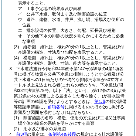
表示すること。
ア
工事予定地の境界線及び面積
イ
公共下水道、取付ます及び除害施設の位置
ウ
道路、建物、水道、井戸、流し場、浴場及び便所の
位置
エ
排水設備の位置、大きさ、勾配、延長及び種別
オ
その他下水の排除の状況を明らかにするために必要
な事項
(3)
縦断図 縮尺は、概ね20分の1以上とし、管渠及び付
帯設備の構造、寸法及び勾配を表示すること。
(4)
構造図 縮尺は、概ね20分の1以上とし、管渠及び付
帯設備の構造、形状、寸法、能力等を表示すること。
3
下水道法施行令
(昭和34年政令第147号)
第9条の4第1項各
号に掲げる物質を公共下水道に排除しようとする者及び公
共下水道への1日当たりの平均的な排除汚水量が50立方メ
ートル以上見込まれる者
(これらの者のうち、下水道法
(昭
和33年法律第79号。以下「法」という。)
第12条の3又は法
第12条の4の規定による届出をした者を除く。)
が排水設備
等の計画の確認を受けようとするときは、
第1項
の排水設備
等確認申請書に、
前項各号
に掲げるもののほか次に掲げる
書類及び図面を添付しなければならない。
(1)
除害施設の名称、構造、使用の方法及び工場又は事業
場全体の操業の系統を明らかにする書類
(2)
用水及び排水の系統図
4
前3項
の規定は、
条例第4条後段
の規定による排水設備等