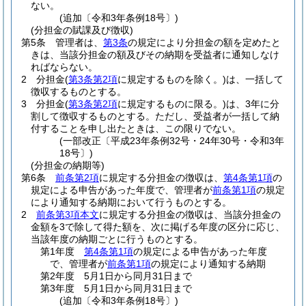
ない。
(追加〔令和3年条例18号〕)
(分担金の賦課及び徴収)
第5条
管理者は、
第3条
の規定により分担金の額を定めたと
きは、当該分担金の額及びその納期を受益者に通知しなけ
ればならない。
2
分担金
(
第3条第2項
に規定するものを除く。)
は、一括して
徴収するものとする。
3
分担金
(
第3条第2項
に規定するものに限る。)
は、3年に分
割して徴収するものとする。
ただし、受益者が一括して納
付することを申し出たときは、この限りでない。
(一部改正〔平成23年条例32号・24年30号・令和3年
18号〕)
(分担金の納期等)
第6条
前条第2項
に規定する分担金の徴収は、
第4条第1項
の
規定による申告があった年度で、管理者が
前条第1項
の規定
により通知する納期において行うものとする。
2
前条第3項本文
に規定する分担金の徴収は、当該分担金の
金額を3で除して得た額を、次に掲げる年度の区分に応じ、
当該年度の納期ごとに行うものとする。
第1年度
第4条第1項
の規定による申告があった年度
で、管理者が
前条第1項
の規定により通知する納期
第2年度 5月1日から同月31日まで
第3年度 5月1日から同月31日まで
(追加〔令和3年条例18号〕)