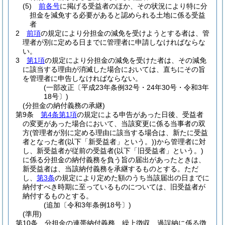
(5)
前各号
に掲げる受益者のほか、その状況により特に分
担金を減免する必要があると認められる土地に係る受益
者
2
前項
の規定により分担金の減免を受けようとする者は、管
理者が別に定める日までに管理者に申請しなければならな
い。
3
第1項
の規定により分担金の減免を受けた者は、その減免
に該当する理由が消滅した場合においては、直ちにその旨
を管理者に申告しなければならない。
(一部改正〔平成23年条例32号・24年30号・令和3年
18号〕)
(分担金の納付義務の承継)
第9条
第4条第1項
の規定による申告があった日後、受益者
の変更があった場合において、当該変更に係る当事者の双
方
(管理者が別に定める理由に該当する場合は、新たに受益
者となった者
(以下「新受益者」という。)
)
から管理者に対
し、新受益者が従前の受益者
(以下「旧受益者」という。)
に係る分担金の納付義務を負う旨の届出があったときは、
新受益者は、当該納付義務を承継するものとする。
ただ
し、
第3条
の規定により定めた額のうち当該届出の日までに
納付すべき時期に至っているものについては、旧受益者が
納付するものとする。
(追加〔令和3年条例18号〕)
(準用)
第10条
分担金の連帯納付義務、繰上徴収、過誤納に係る徴