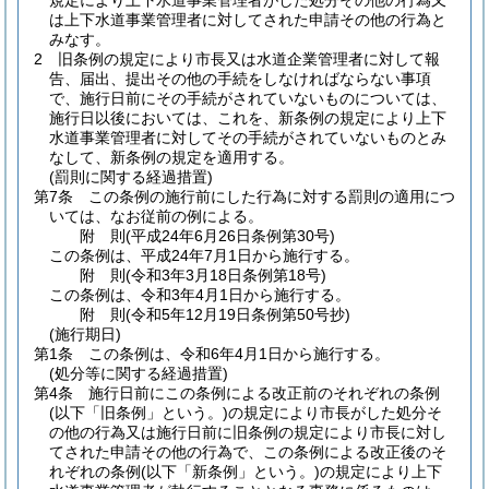
規定により上下水道事業管理者がした処分その他の行為又
は上下水道事業管理者に対してされた申請その他の行為と
みなす。
2
旧条例の規定により市長又は水道企業管理者に対して報
告、届出、提出その他の手続をしなければならない事項
で、施行日前にその手続がされていないものについては、
施行日以後においては、これを、新条例の規定により上下
水道事業管理者に対してその手続がされていないものとみ
なして、新条例の規定を適用する。
(罰則に関する経過措置)
第7条
この条例の施行前にした行為に対する罰則の適用につ
いては、なお従前の例による。
附
則
(平成24年6月26日
条例第30号)
この条例は、平成24年7月1日から施行する。
附
則
(令和3年3月18日
条例第18号)
この条例は、令和3年4月1日から施行する。
附
則
(令和5年12月19日
条例第50号抄)
(施行期日)
第1条
この条例は、令和6年4月1日から施行する。
(処分等に関する経過措置)
第4条
施行日前にこの条例による改正前のそれぞれの条例
(以下「旧条例」という。)
の規定により市長がした処分そ
の他の行為又は施行日前に旧条例の規定により市長に対し
てされた申請その他の行為で、この条例による改正後のそ
れぞれの条例
(以下「新条例」という。)
の規定により上下