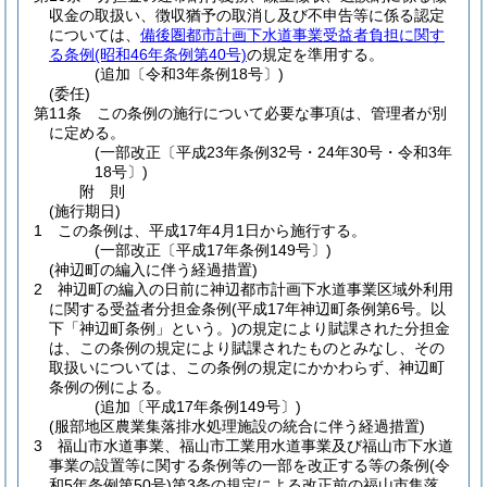
収金の取扱い、徴収猶予の取消し及び不申告等に係る認定
については、
備後圏都市計画下水道事業受益者負担に関す
る条例
(昭和46年条例第40号)
の規定を準用する。
(追加〔令和3年条例18号〕)
(委任)
第11条
この条例の施行について必要な事項は、管理者が別
に定める。
(一部改正〔平成23年条例32号・24年30号・令和3年
18号〕)
附
則
(施行期日)
1
この条例は、平成17年4月1日から施行する。
(一部改正〔平成17年条例149号〕)
(神辺町の編入に伴う経過措置)
2
神辺町の編入の日前に神辺都市計画下水道事業区域外利用
に関する受益者分担金条例
(平成17年神辺町条例第6号。以
下「神辺町条例」という。)
の規定により賦課された分担金
は、この条例の規定により賦課されたものとみなし、その
取扱いについては、この条例の規定にかかわらず、神辺町
条例の例による。
(追加〔平成17年条例149号〕)
(服部地区農業集落排水処理施設の統合に伴う経過措置)
3
福山市水道事業、福山市工業用水道事業及び福山市下水道
事業の設置等に関する条例等の一部を改正する等の条例
(令
和5年条例第50号)
第3条の規定による改正前の福山市集落