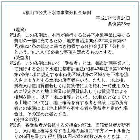
○福山市公共下水道事業分担金条例
平成17年3月24日
条例第23号
(趣旨)
第1条
この条例は、本市が施行する公共下水道事業に要する
費用の一部に充てるため、地方自治法
(昭和22年法律第67
号)
第224条の規定に基づき徴収する分担金
(以下「分担金」
という。)
について必要な事項を定めるものとする。
(受益者)
第2条
この条例において「受益者」とは、都市計画事業とし
て施行する公共下水道に都市計画法
(昭和43年法律第100号)
第7条第1項に規定する市街化区域以外の区域から下水を流
入させようとする土地の所有者をいう。
ただし、地上権、
質権又は使用貸借若しくは賃貸借による権利
(一時使用のた
めに設定された地上権又は使用貸借若しくは賃貸借による
権利を除く。以下「地上権等」という。)
の目的となってい
る土地については、地上権等を有する者と当該土地の所有
者との協議により地上権等を有する者を受益者と定めた場
合は、その定めた者とする。
(分担金の額)
第3条
各受益者が負担する分担金の額は、当該受益者が所有
し、又は地上権等を有する土地の面積に1平方メートル当た
り246円を乗じて得た額
(10円未満の端数があるときは、こ