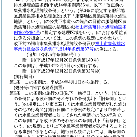
排水処理施設条例
(平成14年条例第36号。以下「改正前の
集落排水処理施設条例」という。)
第3条に規定する服部地
区農業集落排水処理施設
(以下「服部地区農業集落排水処理
施設」という。)
の公共下水道への統合の日前の服部地区農
業集落排水処理施設の処理区域
(
福山市集落排水処理施設条
例第2条第4号
に規定する処理区域をいう。)
における受益者
に係る分担金については、この条例の規定にかかわらず、
改正前の福山市集落排水処理施設条例及び
福山市集落排水
事業分担金徴収条例
(平成14年条例第37号)
の例による。
(追加〔令和5年条例50号〕)
附
則
(平成17年12月20日
条例第149号)
この条例は、平成18年3月1日から施行する。
附
則
(平成23年12月22日
条例第32号
抄)
(施行期日)
第1条
この条例は、平成24年4月1日から施行する。
(処分等に関する経過措置)
第6条
この条例の施行の日
(以下「施行日」という。)
前にこ
の条例による改正前のそれぞれの条例
(以下「旧条例」とい
う。)
の規定により市長若しくは水道企業管理者がした処分
その他の行為又は施行日前に旧条例の規定により市長若し
くは水道企業管理者に対してされた申請その他の行為で、
この条例による改正後のそれぞれの条例
(以下「新条例」と
いう。)
の規定により上下水道事業管理者が執行することと
なる事務に係るものは、施行日以後においては、新条例の