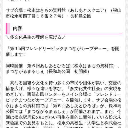
サブ会場：松永はきもの資料館（あしあとスクエア）（福山
市松永町四丁目１６番２７号）・長和島公園
内容
＼多文化共生の理解を広げる／
「第１5回フレンドリーピックまつながカープヂェー」を開
催します！
同時開催 第６回あしあとひろば（松永はきもの資料館）、
まつながるまるしぇ（長和島公園 初開催）
異なる国籍や文化を持つ多くの市民や団体が集い、交流の
輪を広げ、様々な違いを学び、「多文化共生社会」の実現を
めざして、西部市民センターをメイン会場に「フレンドリー
ピックまつながカープヂェー」を開催します。サブ会場の松
永はきもの資料館では「第６回あしあとひろば」が、長和島
公園では「まつながるまるしぇ」が開催されます。また、今
回は松永駅周辺のにぎわい再生を目的に開催している松永未
来会議での意見をもとに、松永の高校生・大学生と株式会社