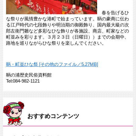
春を告げるひ
な祭りが風情豊かな港町で始まっています。鞆の豪商に伝わ
る江戸時代の七段飾りや明治期の御殿飾り、国内最大級の次
郎左衛門雛など多彩なひな飾りが各施設、商店、町家などの
町並みを彩ります。３月２３日（日曜日））までの会期中、
路地を巡りながらひな祭りを楽しんでください。
鞆・町並ひな祭 [その他のファイル／5.27MB]
鞆の浦歴史民俗資料館
Tel:084-982-1121
おすすめコンテンツ