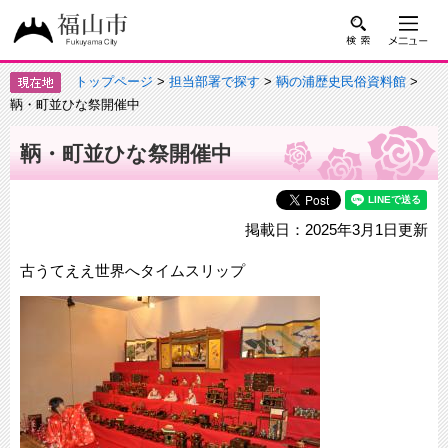
トップページ
>
担当部署で探す
>
鞆の浦歴史民俗資料館
>
鞆・町並ひな祭開催中
鞆・町並ひな祭開催中
掲載日：2025年3月1日更新
古うてええ世界へタイムスリップ