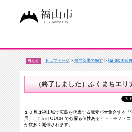
トップページ
>
担当部署で探す
>
福山駅周辺
（終了しました）ふくまちエリ
１０月は福山城で広島を代表する蔵元が大集合する「
展」、iti SETOUCHIで心躍る個性あるヒト・
が数多く開催されます。