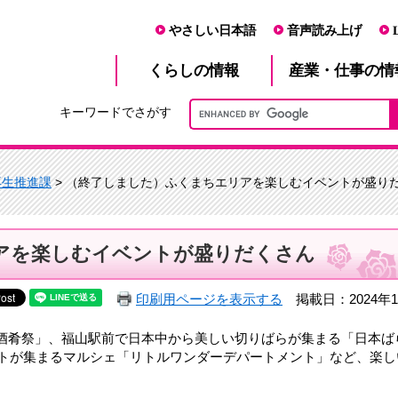
やさしい日本語
音声読み上げ
産業・仕事
くらし
の情報
の情
キーワードでさがす
再生推進課
> （終了しました）ふくまちエリアを楽しむイベントが盛り
アを楽しむイベントが盛りだくさん
印刷用ページを表示する
掲載日：2024年1
酒肴祭」、福山駅前で日本中から美しい切りばらが集まる「日本ば
モノ・コトが集まるマルシェ「リトルワンダーデパートメント」など、楽