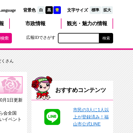
文字サイズ
Language
背景色
白
黒
青
標準
拡大
観光・魅力
市政
情報
報
の情報
広報IDでさがす
だくさん
おすすめコンテンツ
0月1日更新
市民の3人に1人以
ら会全国
上が登録済み！福
しいイベント
山市公式LINE