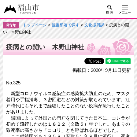
トップページ
>
担当部署で探す
>
文化振興課
> 疫病との闘
い 木野山神社
疫病との闘い 木野山神社
掲載日：2020年9月11日更新
No.325
新型コロナウイルス感染症の感染拡大防止のため、マスク
着用や手指消毒、３密回避などの対策が取られています。江
戸時代にもそれまで経験したことのない疫病が流行したこと
がありました。
鎖国によって外国との門戸を閉じてきた日本に、コレラが
初めて流行したのは１８２２（文政５）年でした。あまりの
致死率の高さから「コロリ」とも呼ばれるほどでした。
ここ備後国でも１８５８（安政５）年９月に流行し、死者