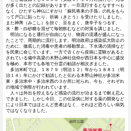
が多く出たとの記録があります。一旦流行するとなすすべも
なく、ひたすら神仏にすがり「蘇民将来の子孫」の札をもら
って戸口に貼ったり、祈祷（きとう）を受けたりしました。
また神輿（みこし）を担ぐ、豆をまく、唐辛子をつるす、
水・酢・白砂糖を混ぜて毎朝飲むなどの対策を講じました。
明治になると通行が自由になり、物資の流通が盛んになっ
たことで、周期的に流行します。明治政府は感染拡大防止の
ために、徹底した消毒や患者の移動禁止、下水溝の清掃など
を民衆に命じています。一方で古くから疫病に霊験があると
されている備中高梁の木野山神社信仰が西日本を中心に盛況
を極め、本市でも各地で分霊の勧請が相次ぎました。
多治米町では、１８７９（明治１２）年から１８８１（明
治１４）年にかけて勧請したと伝わる木野山神社が多治米
東・多治米中・多治米西の３か所に祀られ、今も、それぞれ
の地域で例祭が行われています。
人々は外出を控えるなど感染の流行が治まるまで耐え忍ん
できました。しかし今日、この伝染病に対する薬の開発など
により日本ではほとんど患者はなく、それほど恐ろしい病気
ではなくなりました。