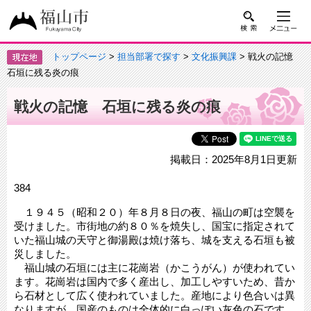
トップページ
>
担当部署で探す
>
文化振興課
> 戦火の記憶
石垣に残る炎の痕
戦火の記憶 石垣に残る炎の痕
掲載日：2025年8月1日更新
384
１９４５（昭和２０）年８月８日の夜、福山の町は空襲を
受けました。市街地の約８０％を焼失し、国宝に指定されて
いた福山城の天守と御湯殿は焼け落ち、城を支える石垣も被
災しました。
福山城の石垣には主に花崗岩（かこうがん）が使われてい
ます。花崗岩は国内で多く産出し、加工しやすいため、昔か
ら石材として広く使われていました。産地により色合いは異
なりますが、国産のものは全体的に白っぽい灰色の石です。