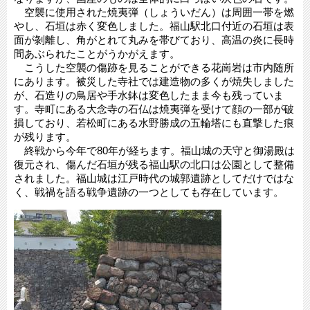
空襲に使用された焼夷弾（しょういだん）は周囲一帯を燃
やし、石垣は赤く変色しました。福山駅北口付近の石垣は表
面が剝離し、角がとれて丸みを帯びており、高温の炎に長時
間あぶられたことがうかがえます。
こうした空襲の傷跡を見ることができる花崗岩は市内随所
にあります。被災した寺社では建造物の多くが焼失しました
が、石造りの鳥居や手水鉢は変色したまま今も残っていま
す。寺町にある大念寺の石仏は焼夷弾を受けて顔の一部が破
損しており、若松町にある水野勝成の五輪塔にも直撃した痕
が残ります。
終戦から今年で80年が経ちます。福山城の天守と御湯殿は
復元され、傷んだ石垣が残る福山駅の北口は公園として整備
されました。福山城は江戸時代の城郭遺跡としてだけではな
く、戦禍を語る戦争遺跡の一つとしても存在しています。