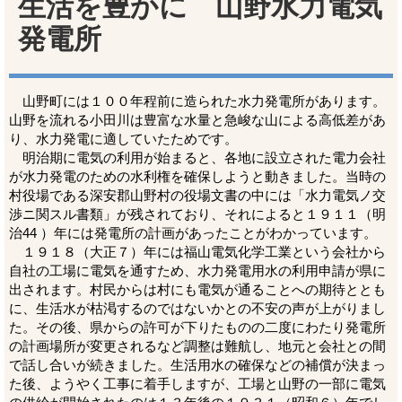
生活を豊かに 山野水力電気
発電所
山野町には１００年程前に造られた水力発電所があります。
山野を流れる小田川は豊富な水量と急峻な山による高低差があ
り、水力発電に適していたためです。
明治期に電気の利用が始まると、各地に設立された電力会社
が水力発電のための水利権を確保しようと動きました。当時の
村役場である深安郡山野村の役場文書の中には「水力電気ノ交
渉ニ関スル書類」が残されており、それによると１９１１（明
治44 ）年には発電所の計画があったことがわかっています。
１９１８（大正７）年には福山電気化学工業という会社から
自社の工場に電気を通すため、水力発電用水の利用申請が県に
出されます。村民からは村にも電気が通ることへの期待ととも
に、生活水が枯渇するのではないかとの不安の声が上がりまし
た。その後、県からの許可が下りたものの二度にわたり発電所
の計画場所が変更されるなど調整は難航し、地元と会社との間
で話し合いが続きました。生活用水の確保などの補償が決まっ
た後、ようやく工事に着手しますが、工場と山野の一部に電気