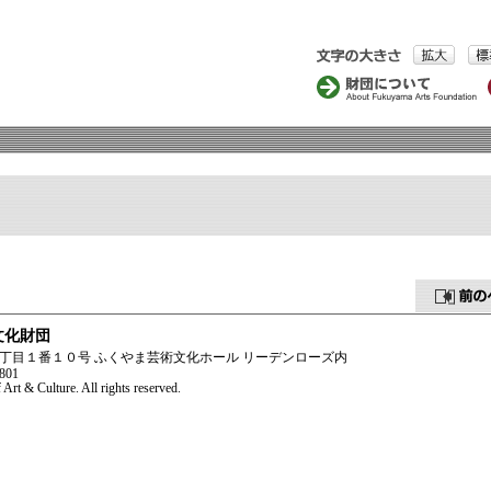
文化財団
浜町二丁目１番１０号 ふくやま芸術文化ホール リーデンローズ内
801
rt & Culture. All rights reserved.