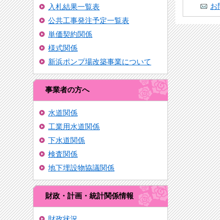
お
入札結果一覧表
公共工事発注予定一覧表
単価契約関係
様式関係
新浜ポンプ場改築事業について
事業者の方へ
水道関係
工業用水道関係
下水道関係
検査関係
地下埋設物協議関係
財政・計画・統計関係情報
財政状況