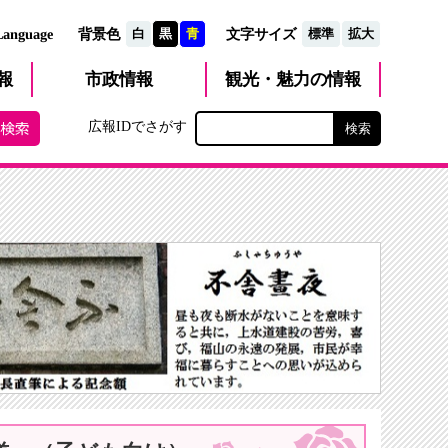
文字サイズ
Language
背景色
白
黒
青
標準
拡大
観光・魅力
市政
情報
報
の情報
広報IDでさがす