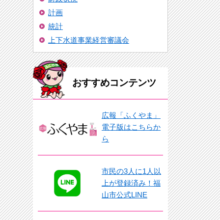
計画
統計
上下水道事業経営審議会
おすすめコンテンツ
広報「ふくやま」
電子版はこちらか
ら
市民の3人に1人以
上が登録済み！福
山市公式LINE