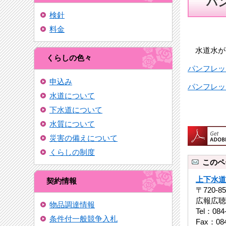
パ
検針
料金
水道水が
くらしの色々
パンフレッ
申込み
パンフレッ
水道について
下水道について
水質について
災害の備えについて
くらしの制度
このペ
上下水道
契約情報
〒720-
広報広聴
物品調達情報
Tel：084
条件付一般競争入札
Fax：084