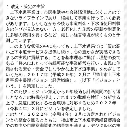
１ 改定・策定の主旨
上下水道事業は，市民生活や社会経済活動に欠くことので
きないライフラインであり，継続して事業を行っていく必要
があります。しかしながら今後も水道料金・下水道使用料収
入の伸びが見込めない一方，老朽化した施設の更新や耐震化
に多額の費用を要するなど，厳しい経営環境が続くものと予
測しています。
このような状況の中にあっても，上下水道局では「質の高
い上下水道サービスを提供し続け，心の豊かさが実感できる
まちの実現に貢献する」ことを基本理念に掲げ，理想の姿で
ある「将来にわたって持続可能な事業経営を行い，市民に信
頼される安心・安全でしなやかな上下水道事業」をめざして
いくため，２０１７年（平成２９年）２月に『福山市上下水
道事業中長期ビジョン（経営戦略）』（以下「ビジョン」と
いう。）を策定しました。
このたび，ビジョン策定から５年経過し計画期間の折り返
しとなるこの時機を捉え，これまでの取組を検証・分析する
上で，急速に変化する社会環境に対応するため２０２２年
（令和４年）３月にビジョンを改定しました。
このたび，２０２２年（令和４年）３月に改定されたビジョ
ンとの整合を図るとともに，福山市上下水道事業経営審議会
での答申や市民意識調査の結果等を踏まえ，デジタル化の推