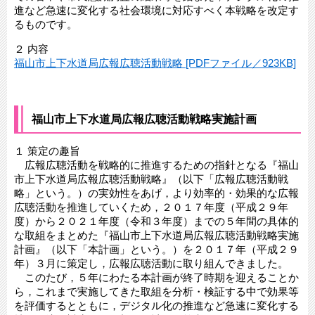
進など急速に変化する社会環境に対応すべく本戦略を改定す
るものです。
２ 内容
福山市上下水道局広報広聴活動戦略 [PDFファイル／923KB]
福山市上下水道局広報広聴活動戦略実施計画
１ 策定の趣旨
広報広聴活動を戦略的に推進するための指針となる『福山
市上下水道局広報広聴活動戦略』（以下「広報広聴活動戦
略」という。）の実効性をあげ，より効率的・効果的な広報
広聴活動を推進していくため，２０１７年度（平成２９年
度）から２０２１年度（令和３年度）までの５年間の具体的
な取組をまとめた『福山市上下水道局広報広聴活動戦略実施
計画』（以下「本計画」という。）を２０１７年（平成２９
年）３月に策定し，広報広聴活動に取り組んできました。
このたび，５年にわたる本計画が終了時期を迎えることか
ら，これまで実施してきた取組を分析・検証する中で効果等
を評価するとともに，デジタル化の推進など急速に変化する