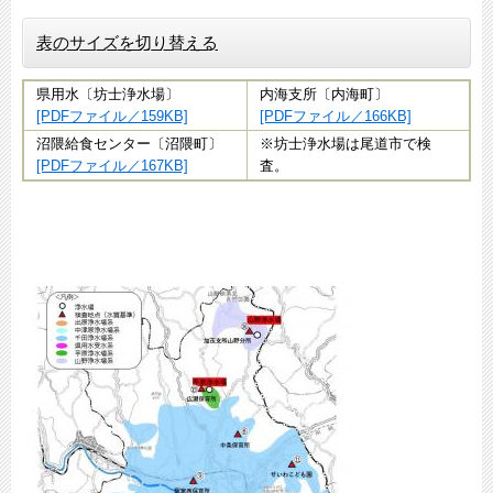
表のサイズを切り替える
県用水〔坊士浄水場〕
内海支所〔内海町〕
[PDFファイル／159KB]
[PDFファイル／166KB]
沼隈給食センター〔沼隈町〕
※坊士浄水場は尾道市で検
[PDFファイル／167KB]
査。