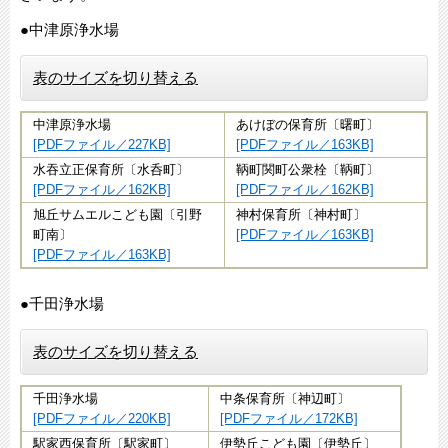
●中津原浄水場
表のサイズを切り替える
中津原浄水場
あけぼの保育所〔曙町〕
[PDFファイル／227KB]
[PDFファイル／163KB]
水吞立正保育所〔水呑町〕
鞆町関町公衆栓〔鞆町〕
[PDFファイル／162KB]
[PDFファイル／162KB]
旭丘サムエルこども園〔引野
神村保育所〔神村町〕
町南〕
[PDFファイル／163KB]
[PDFファイル／163KB]
●千田浄水場
表のサイズを切り替える
千田浄水場
中条保育所〔神辺町〕
[PDFファイル／220KB]
[PDFファイル／172KB]
駅家西保育所〔駅家町〕
伊勢丘こども園〔伊勢丘〕