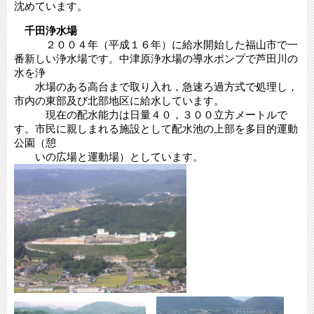
沈めています。
千田浄水場
２００４年（平成１６年）に給水開始した福山市で一
番新しい浄水場です。中津原浄水場の導水ポンプで芦田川の
水を浄
水場のある高台まで取り入れ，急速ろ過方式で処理し，
市内の東部及び北部地区に給水しています。
現在の配水能力は日量４０，３００立方メートルで
す。市民に親しまれる施設として配水池の上部を多目的運動
公園（憩
いの広場と運動場）としています。