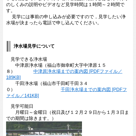
のしくみの説明やビデオなど見学時間は１時間～２時間で
す。
見学には事前の申し込みが必要ですので，見学したい浄
水場が決まったら電話で申し込んでください。
浄水場見学について
見学できる浄水場
中津原浄水場（福山市御幸町大字中津原１５
８）
中津原浄水場までの案内図 [PDFファイル／
189KB]
千田浄水場（福山市千田町千田３４
０）
千田浄水場までの案内図 [PDFフ
ァイル／141KB]
見学可能日
月曜日～金曜日（祝日及び１２月２９日から１月３日ま
での期間は除きます。）