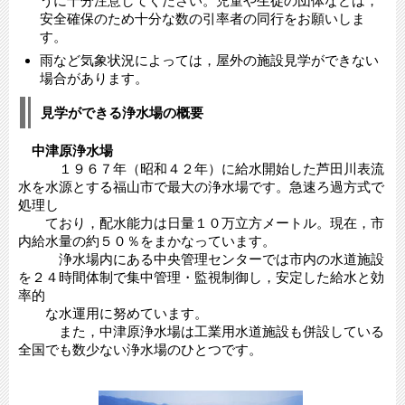
うに十分注意してください。児童や生徒の団体などは，
安全確保のため十分な数の引率者の同行をお願いしま
す。
雨など気象状況によっては，屋外の施設見学ができない
場合があります。
見学ができる浄水場の概要
中津原浄水場
１９６７年（昭和４２年）に給水開始した芦田川表流
水を水源とする福山市で最大の浄水場です。急速ろ過方式で
処理し
ており，配水能力は日量１０万立方メートル。現在，市
内給水量の約５０％をまかなっています。
浄水場内にある中央管理センターでは市内の水道施設
を２４時間体制で集中管理・監視制御し，安定した給水と効
率的
な水運用に努めています。
また，中津原浄水場は工業用水道施設も併設している
全国でも数少ない浄水場のひとつです。