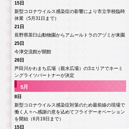
15日
新型コロナウイルス感染症の影響により市立学校臨時
休業（5月31日まで）
21日
長野県茶臼山動物園からアムールトラのアヅミが来園
25日
今津交流館が開館
28日
芦田川かわまち広場（親水広場）の3エリアでネーミ
ングライツパートナーが決定
5
月
8日
新型コロナウイルス感染症対策のため最前線の現場で
働く人々へ感謝の意を込めてフライデーオベーション
を開始（6月19日まで）
15日