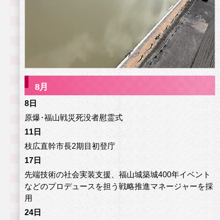
8
月
8日
原爆･福山戦災死没者慰霊式
11日
枝広直幹市長2期目初登庁
17日
先端技術の社会実装支援、福山城築城400年イベント
などのプロデュースを担う戦略推進マネージャーを採
用
24日