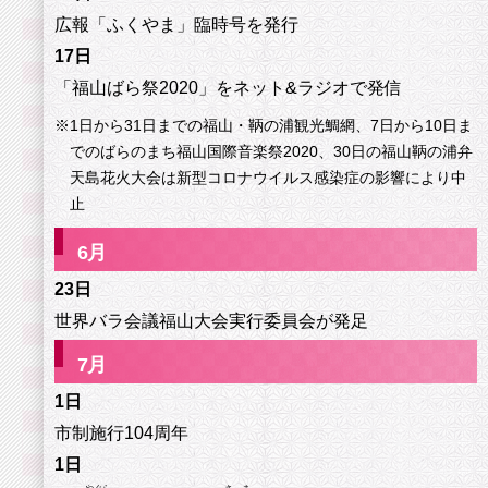
広報「ふくやま」臨時号を発行
17日
「福山ばら祭2020」をネット&ラジオで発信
※
1日から31日までの福山・鞆の浦観光鯛網、7日から10日ま
でのばらのまち福山国際音楽祭2020、30日の福山鞆の浦弁
天島花火大会は新型コロナウイルス感染症の影響により中
止
6
月
23日
世界バラ会議福山大会実行委員会が発足
7
月
1日
市制施行104周年
1日