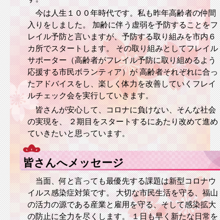
今は人生１００年時代です。私も昨年高齢者の仲間
入りをしました。 加齢に伴う虚弱を予防することをフ
レイル予防と言いますが、予防する取り組みを市内６
カ所でスタートします。 その取り組みとしてフレイル
サポーター（高齢者がフレイル予防に取り組めるよう
応援する市民ボランティア）が 高齢者それぞれに合っ
たアドバイスをし、楽しく体力を改善していくフレイ
ルチェック会を実行していきます。
皆さんが安心して、コロナに負けない、そんな社会
の実現を、 ２期目をスタートするにあたり改めて進め
ていきたいと思っています。
皆さんへメッセージ
当面、何と言っても最優先する課題は新型コロナウ
イルス感染症対策です。 大切な市民生活を守る、福山
の活力の源である産業と雇用を守る、そして感染拡大
の防止に全力を尽くします。 １日も早く新たな日常を