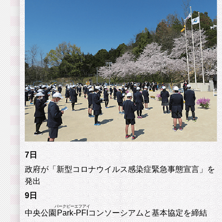
7日
政府が「新型コロナウイルス感染症緊急事態宣言」を
発出
9日
パークピーエフアイ
中央公園
Park-PFI
コンソーシアムと基本協定を締結