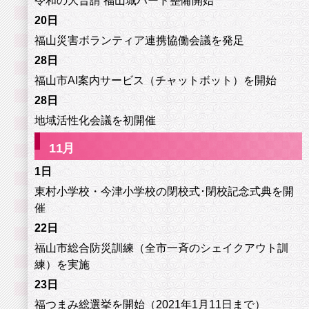
令和の
大普請
福山城ハード整備開始
20日
福山災害ボランティア連携協働会議を発足
28日
福山市AI案内サービス（チャットボット）を開始
28日
地域活性化会議を初開催
11
月
1日
東村小学校・今津小学校の閉校式･閉校記念式典を開
催
22日
福山市総合防災訓練（全市一斉のシェイクアウト訓
練）を実施
23日
福つまみ総選挙を開始（2021年1月11日まで）