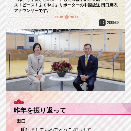
ス！ピース！ふくやま」リポーターの中国放送 田口麻衣
アナウンサーです。
ID
209508
昨年を振り返って
田口
明けましておめでとうございます。