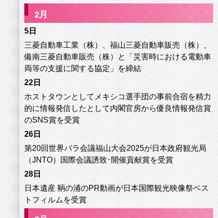
2
月
5日
三菱自動車工業（株）、福山三菱自動車販売（株）、
備南三菱自動車販売（株）と「災害時における電動車
両等の支援に関する協定」を締結
22日
ホストタウンとしてメキシコ選手団の事前合宿を精力
的に情報発信したとして内閣官房から優良情報発信賞
のSNS賞を受賞
26日
第20回世界バラ会議福山大会2025が日本政府観光局
（JNTO）国際会議誘致･開催貢献賞を受賞
28日
日本遺産 鞆の浦のPR動画が日本国際観光映像祭ベス
トフィルムを受賞