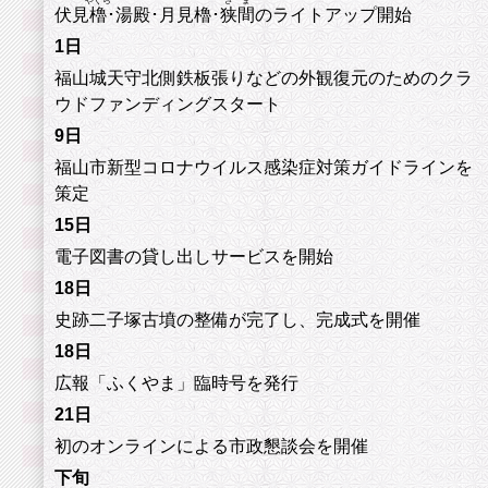
やぐら
さま
伏見
櫓
･湯殿･月見櫓･
狭間
のライトアップ開始
1日
福山城天守北側鉄板張りなどの外観復元のためのクラ
ウドファンディングスタート
9日
福山市新型コロナウイルス感染症対策ガイドラインを
策定
15日
電子図書の貸し出しサービスを開始
18日
史跡二子塚古墳の整備が完了し、完成式を開催
18日
広報「ふくやま」臨時号を発行
21日
初のオンラインによる市政懇談会を開催
下旬