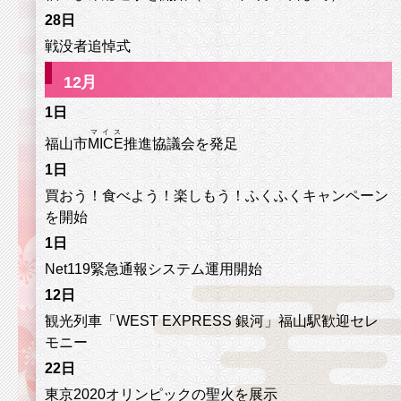
28日
戦没者追悼式
12
月
1日
マイス
福山市
MICE
推進協議会を発足
1日
買おう！食べよう！楽しもう！ふくふくキャンペーン
を開始
1日
Net119緊急通報システム運用開始
12日
観光列車「WEST EXPRESS 銀河」福山駅歓迎セレ
モニー
22日
東京2020オリンピックの聖火を展示