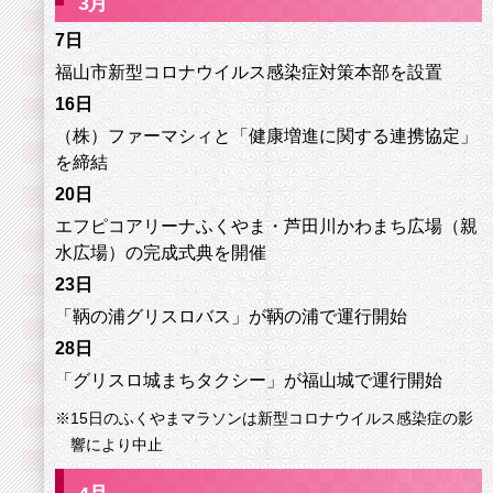
3
月
7日
福山市新型コロナウイルス感染症対策本部を設置
16日
（株）ファーマシィと「健康増進に関する連携協定」
を締結
20日
エフピコアリーナふくやま・芦田川かわまち広場（親
水広場）の完成式典を開催
23日
「鞆の浦グリスロバス」が鞆の浦で運行開始
28日
「グリスロ城まちタクシー」が福山城で運行開始
※
15日のふくやまマラソンは新型コロナウイルス感染症の影
響により中止