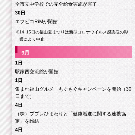
全市立中学校での完全給食実施が完了
30日
エフピコRiMが閉館
※
14･15日の福山夏まつりは新型コロナウイルス感染症の影
響により中止
9
月
1日
駅家西交流館が開館
1日
集まれ福山グルメ！もぐもぐキャンペーンを開始（30
日まで）
4日
（株）ププレひまわりと「健康増進に関する連携協
定」を締結
4日