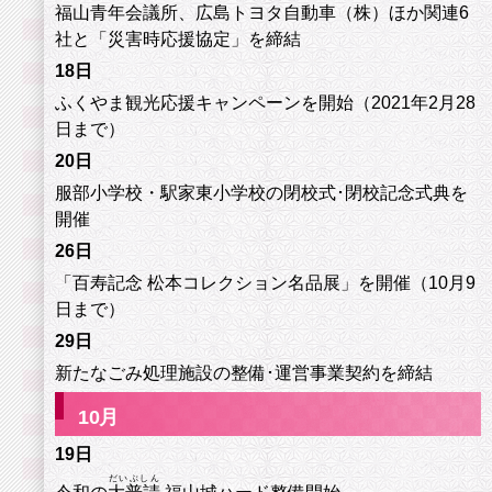
福山青年会議所、広島トヨタ自動車（株）ほか関連6
社と「災害時応援協定」を締結
18日
ふくやま観光応援キャンペーンを開始（2021年2月28
日まで）
20日
服部小学校・駅家東小学校の閉校式･閉校記念式典を
開催
26日
「百寿記念 松本コレクション名品展」を開催（10月9
日まで）
29日
新たなごみ処理施設の整備･運営事業契約を締結
10
月
19日
だいぶしん