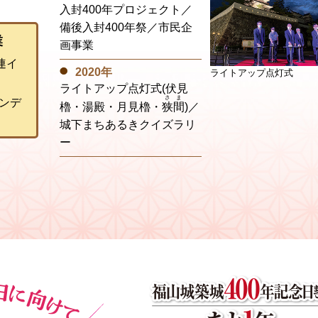
入封400年プロジェクト／
備後入封400年祭／市民企
業
画事業
連イ
2020年
ライトアップ点灯式
ライトアップ点灯式(伏見
さま
ンデ
櫓・湯殿・月見櫓・
狭間
)／
城下まちあるきクイズラリ
ー