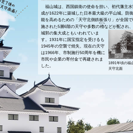
福山城は、西国鎮衛の使命を担い、初代藩主水
成が1622年に築城した日本最大級の平山城。防
能を高めるための「天守北側鉄板張り」が全国で
やぐら
施された5層6階の天守や多数の
櫓
などが配され
城郭の集大成ともいわれていま
す。1931年に国宝指定を受けるも
1945年の空襲で焼失。現在の天守
は1966年、市制施行50周年を機に
市民や企業の寄付金で再建されま
1891年頃の福
した。
天守北面