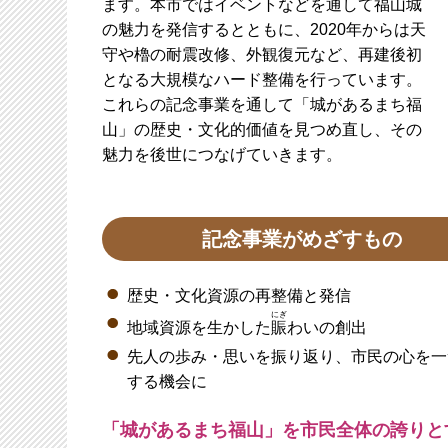
ます。本市ではイベントなどを通して福山城
の魅力を発信するとともに、2020年からは天
守や櫓の耐震改修、外観復元など、再建後初
となる大規模なハード整備を行っています。
これらの記念事業を通して「城があるまち福
山」の歴史・文化的価値を見つめ直し、その
魅力を後世につなげていきます。
記念事業がめざすもの
歴史・文化資源の再整備と発信
にぎ
地域資源を生かした
賑
わいの創出
先人の歩み・思いを振り返り、市民の心を一
する機会に
「城があるまち福山」を市民全体の誇りと