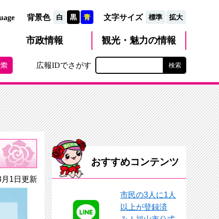
文字サイズ
uage
背景色
白
黒
青
標準
拡大
観光・魅力
市政
情報
の情報
広報IDでさがす
おすすめコンテンツ
8月1日更新
市民の3人に1人
以上が登録済