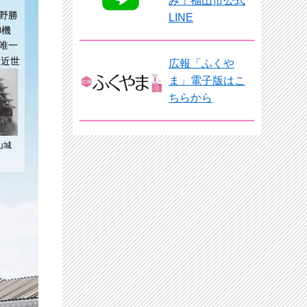
み！福山市公式
野勝
LINE
御機
唯一
、
近世
広報「ふくや
ま」電子版はこ
ちらから
山城