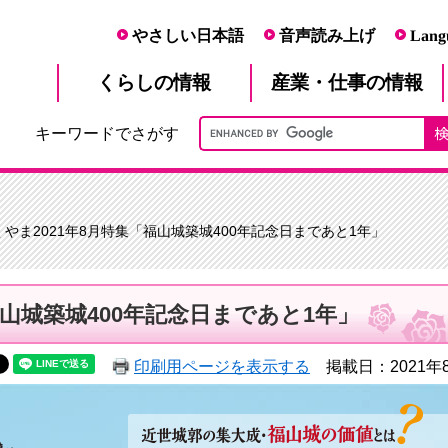
やさしい日本語
音声読み上げ
Lang
産業・仕事
くらし
の情報
の情報
キーワードでさがす
くやま2021年8月特集「福山城築城400年記念日まであと1年」
福山城築城400年記念日まであと1年」
印刷用ページを表示する
掲載日：2021年