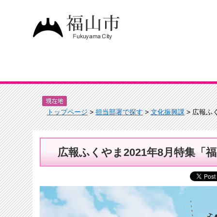
トップページ
>
担当部署で探す
>
文化振興課
> 広報ふ
広報ふくやま2021年8月特集「