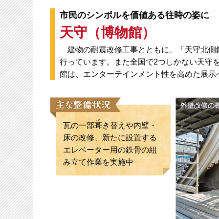
市民のシンボルを価値ある往時の姿に
天守（博物館）
建物の耐震改修工事とともに、「天守北側
行っています。また全国で2つしかない天守
館は、エンターテインメント性を高めた展示
ふ
瓦の一部
葺
き替えや内壁・
床の改修、新たに設置する
エレベーター用の鉄骨の組
み立て作業を実施中