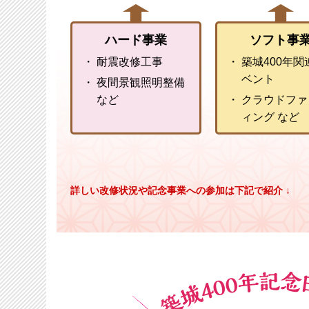
ハード事業
ソフト事
耐震改修工事
築城400年関
ベント
夜間景観照明整備
など
クラウドファ
ィング など
詳しい改修状況や記念事業への参加は下記で紹介 ↓