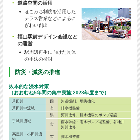
道路空間の活用
ほこみち制度を活用した
テラス営業などによるに
ぎわい創出
福山駅前デザイン会議など
の運営
駅周辺再生に向けた具体
の手法の検討
防災・減災の推進
抜本的な浸水対策
（おおむね5年間の集中実施 2023年度まで）
芦田川
国
河道掘削、堤防強化
芦田川中流域
市
排水機整備
県
河川改修、排水機場のポンプ増設
手城川流域
雨水幹線・雨水ポンプ場整備、谷地川
市
河川改修
高屋川・小田川流
市
排水機整備
域