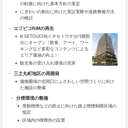
の転換に向けた基本方針の策定
にぎわいの創出に向けた実証実験や道路整備方法
の検討
エフピコRiMの再生
iti SETOUCHI(イチセトウチ)が1階部
分にオープン〔飲食、アート、ワー
キングなど多彩なコンテンツによる
エリア価値の向上〕
観光客の受け入れ環境の充実
三之丸町地区の再開発
備後圏域の玄関口にふさわしい空間づくりに向け
た施設の整備
分煙環境の整備
受動喫煙などの防止に向けた路上喫煙制限区域の
指定
区域内の喫煙所の設置