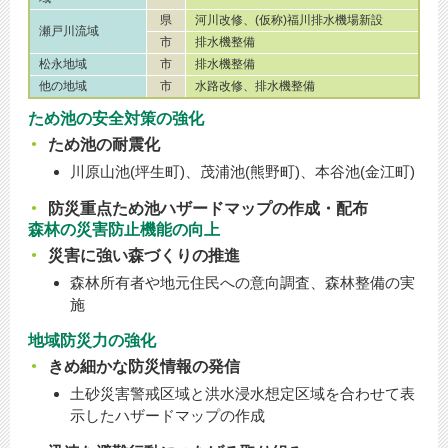
県
河川改修、(仮称)福川排水機場新設
瀬戸川流域
市
排水機整備
松永地域
市
排水機整備
他の地域
市
水路改修、排水機整備
ため池の安全対策の強化
ため池の耐震化
川原山池(坪生町)、茂浦池(熊野町)、本谷池(金江町)
防災重点ため池ハザードマップの作成・配布
森林の災害防止機能の向上
災害に強い森づくりの推進
森林所有者や地元住民への意向調査、森林整備の実
施
地域防災力の強化
きめ細かな防災情報の発信
土砂災害警戒区域と洪水浸水想定区域を合わせて表
示したハザードマップの作成