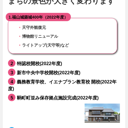
まちの景色が大きく変わります
1.福山城築城400年（2022年度）
天守外観復元
博物館リニューアル
ライトアップ(天守等)など
2
特認校開校(2022年度)
3
新市中央中学校開校(2022年度)
4
義務教育学校、イエナプラン教育校 開校(2022年
度)
5
鞆町町並み保存拠点施設完成(2022年度)