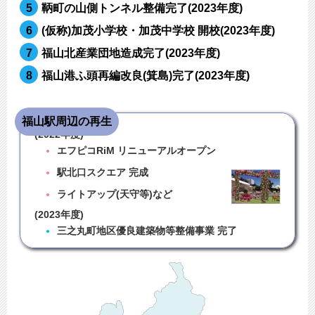
5
鞆町の山側トンネル整備完了(2023年度)
6
(仮称)加茂小学校・加茂中学校 開校(2023年度)
7
福山北産業団地造成完了(2023年度)
8
福山港ふ頭再編改良(箕島)完了(2023年度)
福山駅周辺の再生
(2022年度)
エフピコRiM リニューアルオープン
駅北口スクエア 完成
ライトアップ(天守等)など
(2023年度)
三之丸町地区優良建築物等整備事業 完了