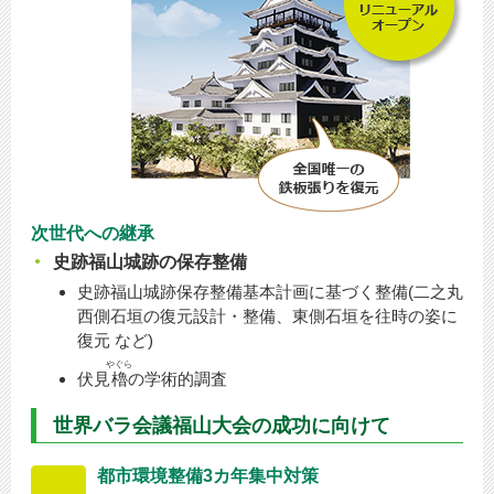
次世代への継承
史跡福山城跡の保存整備
史跡福山城跡保存整備基本計画に基づく整備(二之丸
西側石垣の復元設計・整備、東側石垣を往時の姿に
復元 など)
やぐら
伏見
櫓
の学術的調査
世界バラ会議福山大会の成功に向けて
都市環境整備3カ年集中対策