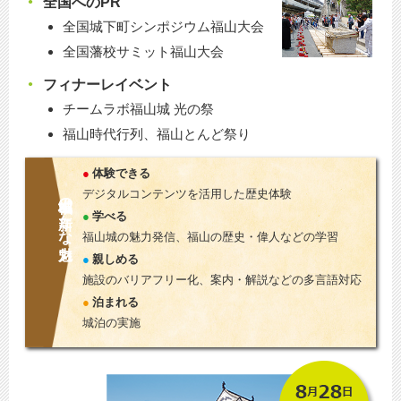
全国へのPR
全国城下町シンポジウム福山大会
全国藩校サミット福山大会
フィナーレイベント
チームラボ福山城 光の祭
福山時代行列、福山とんど祭り
体験できる
デジタルコンテンツを活用した歴史体験
福山城の新たな魅力
学べる
福山城の魅力発信、福山の歴史・偉人などの学習
親しめる
施設のバリアフリー化、案内・解説などの多言語対応
泊まれる
城泊の実施