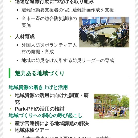
迅速な避難行動につなげる取り組み
避難行動要支援者の個別避難計画作成を支援
全市一斉の総合防災訓練の
実施
人材育成
外国人防災ボランティア人
材の発掘・育成
地域の防災をけん引する防災リーダーの育成
魅力ある地域づくり
地域資源の磨き上げと活用
地域資源の活用に向けた調査・研
究
Park-PFIの活用の検討
地域づくりへの関心の呼び起こし
産学官連携による地域課題の解決
地域体験ツアー