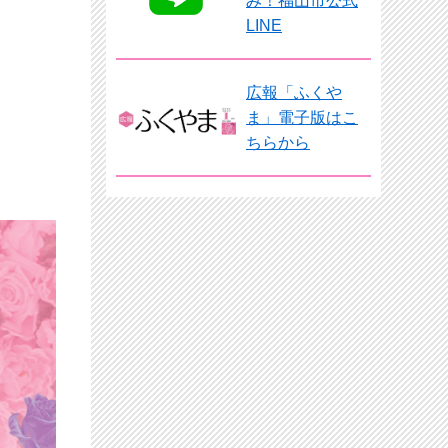
み！福山市公式
LINE
広報「ふくや
ま」電子版はこ
ちらから