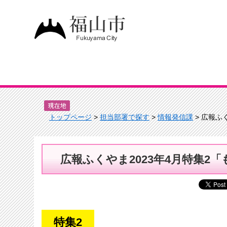
トップページ
>
担当部署で探す
>
情報発信課
> 広報ふ
広報ふくやま2023年4月特集2
特集2