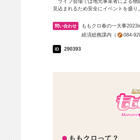
ライブ会場では地元事業者による物販
見込まれるため安全にイベントを盛り
ももクロ春の一大事2023
問い合わせ
経済総務課内
084-92
290393
ID
ももクロって？