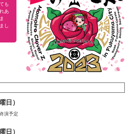
ても
れあ
ま
まし
土曜日）
0分終演予定
日曜日）