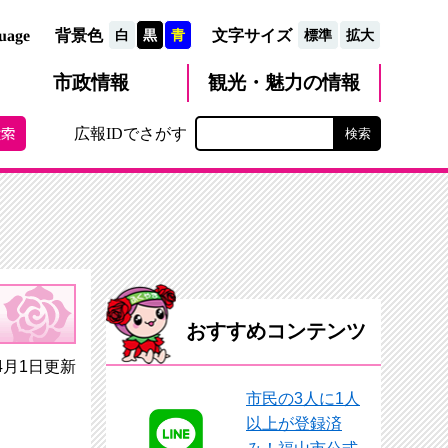
文字サイズ
uage
背景色
白
黒
青
標準
拡大
観光・魅力
市政
情報
の情報
広報IDでさがす
おすすめコンテンツ
4月1日更新
市民の3人に1人
以上が登録済