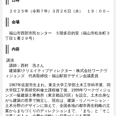
日時
２０２５年（令和７年）３月２６日（水） １９：００～
会場
福山市西部市民センター ５階多目的室（福山市松永町３
丁目１番２９号）
内容
講演
講師：西村 浩さん
建築家/クリエイティブディレクター・株式会社ワークヴ
ィジョンズ 代表取締役・福山駅前デザイン会議委員
1967年佐賀市生まれ。東京大学工学部土木工学科卒業、同
大学院工学系研究科修士課程修了後、1999年ワークヴィジョ
ンズ一級建築士事務所（東京都品川区）を設立。土木出身な
がら建築の世界で独立し、現在は、建築・リノベーション・
土木分野のデザインに加えて、全国各地の都市再生戦略の立
案からまちづくりのディレクションまで、「まち」と「そこ
で暮らす人々」の豊かで愉しい日常づくりを実践