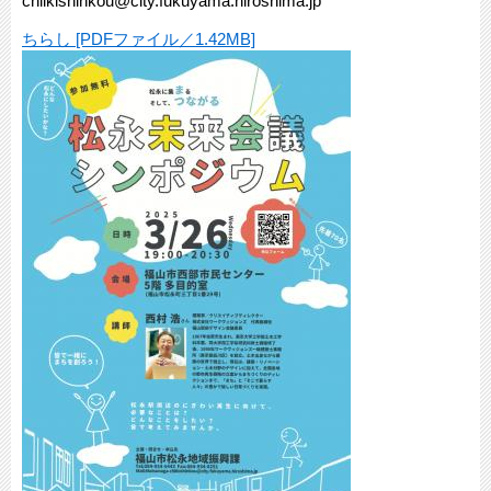
chiikishinkou@city.fukuyama.hiroshima.jp
ちらし [PDFファイル／1.42MB]