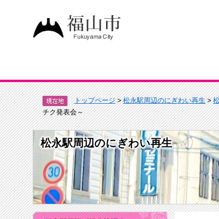
トップページ
>
松永駅周辺のにぎわい再生
>
チク発表会～
松永駅周辺のにぎわい再生