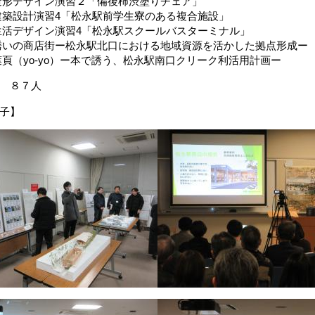
形デザイン演習２「備後柿渋塗りチェア」
築設計演習4「松永駅前学生寮のある複合施設」
活デザイン演習4「松永駅スクールバスターミナル」
いの商店街ー松永駅北口における地域資源を活かした拠点形成ー
（yo-yo）ー本で誘う、松永駅南口クリーク利活用計画ー
 ８７人
子】