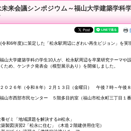
永未来会議シンポジウム～福山大学建築学科
～
度(令和6年度)に策定した「松永駅周辺にぎわい再生ビジョン」を
山大学建築学科の学生10人が、松永駅周辺を卒業研究テーマや
くため、ケンチク発表会（模型展示あり）を開催しました。
２０２６年（令和８年）２月１３日（金曜日） 午後７時～午後
】福山市西部市民センター ５階多目的室（福山市松永町三丁目１
ゼミ「地域課題を解決するin松永」
築製図演習2「松永に住む」（木造２階建併用住宅）