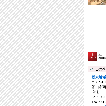
このペ
松永地域
〒729-
福山市西
直通
Tel：084
Fax：084