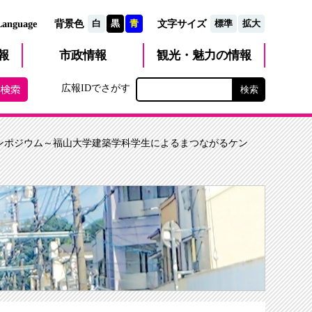
文字サイズ
Language
背景色
白
黒
青
標準
拡大
観光・魅力
市政
情報
報
の情報
広報IDでさがす
シンポジウム～福山大学建築学科学生によるまつながるケン