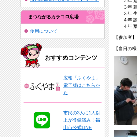
２年 造
３年 建
３年 生
まつながるカラコロ広場
４年 誘
４年 葉頁
使用について
【参加者】
【当日の様
おすすめコンテンツ
広報「ふくやま」
電子版はこちらか
ら
市民の3人に1人以
上が登録済み！福
山市公式LINE