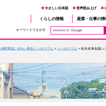
やさしい日本語
音声読み上げ
産業・仕事
くらし
の情報
の情
キーワードでさがす
松永駅周辺にぎわい再生シンポジウム
>
シンポジウム
> 松永未来会議