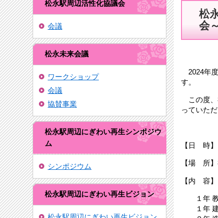
松永駅周辺活性化協議会
松
会
会議
松永未来会議
2024年
ワークショップ
す。
会議
この度、福
協賛事業
っていただ
松永駅周辺にぎわい再生シンポジウ
ム
【日 時】
【場 所
シンポジウム
【内 容】
松永駅周辺にぎわい再生ビジョン
１年 教養
１年 建
松永駅周辺にぎわい再生ビジョン