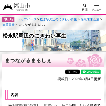
トップページ
>
松永駅周辺のにぎわい再生
>
松永未来会議
>
協賛事業
> まつながるまるしぇ
松永駅周辺のにぎわい再生
まつながるまるしぇ
掲載日：2026年3月4日更新
内容
松永駅南側に位置し、地域から「たこ公園」という愛称で