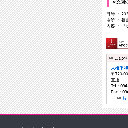
≪次回
日時 ： 2
場所 ： 
内容 ： 
このペ
人権平和
〒720-
直通
Tel：084
Fax：084
お