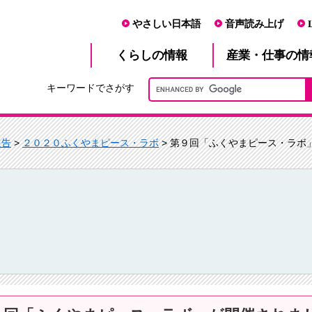
やさしい日本語
音声読み上げ
産業・仕事
くらし
の情報
の情
キーワードでさがす
報告
>
２０２０ふくやまピース・ラボ
> 第９回「ふくやまピース・ラボ