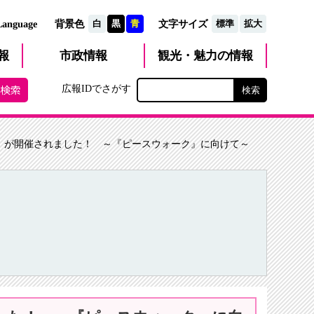
文字サイズ
Language
背景色
白
黒
青
標準
拡大
観光・魅力
市政
情報
報
の情報
広報IDでさがす
」が開催されました！ ～『ピースウォーク』に向けて～