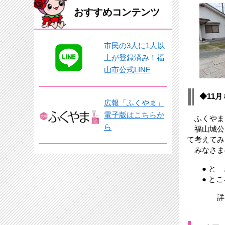
おすすめコンテンツ
市民の3人に1人以
上が登録済み！福
山市公式LINE
◆11
広報「ふくやま」
電子版はこちらか
ふくやまピ
ら
福山城公
て考えてみ
みなさま
● と き
● とこ
詳しく