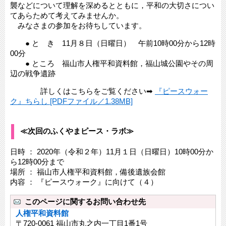
襲などについて理解を深めるとともに，平和の大切さについ
てあらためて考えてみませんか。
みなさまの参加をお待ちしています。
● と き 11月８日（日曜日） 午前10時00分から12時
00分
● ところ 福山市人権平和資料館，福山城公園やその周
辺の戦争遺跡
詳しくはこちらをご覧ください➡
『ピースウォー
ク』ちらし [PDFファイル／1.38MB]
≪次回のふくやまピース・ラボ≫
日時 ： 2020年（令和２年）11月１日（日曜日）10時00分か
ら12時00分まで
場所 ： 福山市人権平和資料館，備後遺族会館
内容 ： 『ピースウォーク』に向けて（４）
このページに関するお問い合わせ先
人権平和資料館
〒720-0061 福山市丸之内一丁目1番1号