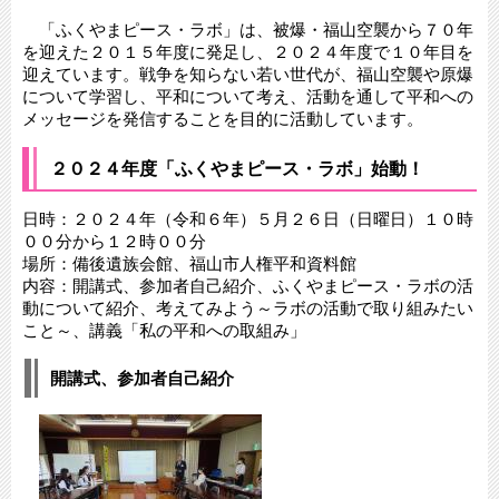
「ふくやまピース・ラボ」は、被爆・福山空襲から７０年
を迎えた２０１５年度に発足し、２０２４年度で１０年目を
迎えています。戦争を知らない若い世代が、福山空襲や原爆
について学習し、平和について考え、活動を通して平和への
メッセージを発信することを目的に活動しています。
２０２４年度「ふくやまピース・ラボ」始動！
日時：２０２４年（令和６年）５月２６日（日曜日）１０時
００分から１２時００分
場所：備後遺族会館、福山市人権平和資料館
内容：開講式、参加者自己紹介、ふくやまピース・ラボの活
動について紹介、考えてみよう～ラボの活動で取り組みたい
こと～、講義「私の平和への取組み」
開講式、参加者自己紹介