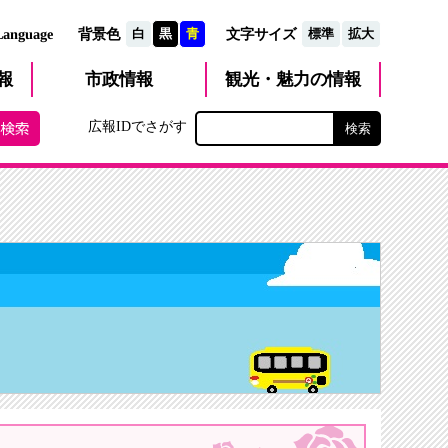
文字サイズ
Language
背景色
白
黒
青
標準
拡大
観光・魅力
市政
情報
報
の情報
広報IDでさがす