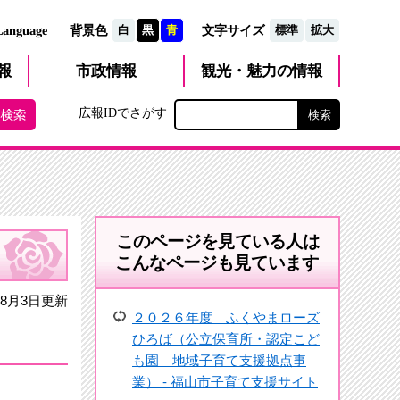
文字サイズ
Language
背景色
白
黒
青
標準
拡大
観光・魅力
市政
情報
報
の情報
広報IDでさがす
このページを見ている人は
こんなページも見ています
8月3日更新
２０２６年度 ふくやまローズ
ひろば（公立保育所・認定こど
も園 地域子育て支援拠点事
業） - 福山市子育て支援サイト