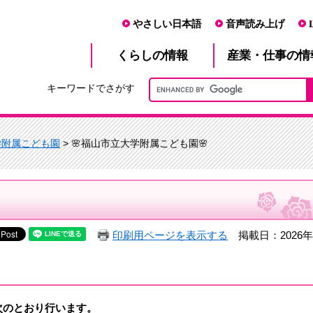
やさしい日本語
音声読み上げ
産業・仕事
くらし
の情報
の情
キーワードでさがす
学附属こども園
> 🌸福山市立大学附属こども園🌸
印刷用ページを表示する
掲載日：2026年
次のとおり行います。