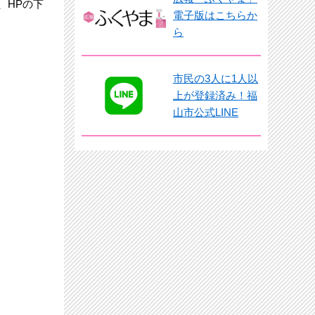
、HPの下
電子版はこちらか
ら
市民の3人に1人以
上が登録済み！福
山市公式LINE