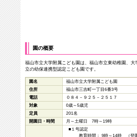
園の概要
福山市立大学附属こども園は、福山市立東幼稚園、大学
立の幼保連携型認定こども園です。
園名
福山市立大学附属こども園
住所
福山市三吉町一丁目6番3号
電話
０８４－９２５－２５１７
対象
0歳～5歳児
定員
201名
開園日・時間
月～土曜日 7時～19時
■１号認定
教育時間： 9時～14時 （登園