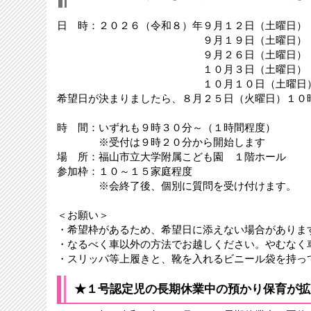
日 時：２０２６（令和８）年９月１２日（土曜日）
９月１９日（土曜日）
９月２６日（土曜日）
１０月３日（土曜日）
１０月１０日（土曜日
希望日が決まりましたら、８月２５日（火曜日）１０
時 間：いずれも９時３０分～（１時間程度）
※受付は９時２０分から開始します
場 所：福山市立大学附属こども園 １階ホール
参加枠：１０～１５家庭程度
※会終了後、個別に質問を受け付けます。
＜お願い＞
・希望枠があるため、希望日に添えない場合がありま
・なるべく車以外の方法でお越しください。やむなく
・スリッパ等上履きと、靴を入れるビニール袋を持っ
★１号認定児の長期休業中の預かり保育が拡