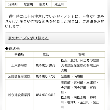
沼隈町
駅家町
熊野町
蔵王町
通行時には十分注意していただくとともに、不審な行為を
見かけた場合や同様な箇所を発見した場合は、ご連絡をお願
いします。
表のサイズを切り替える
◆連絡先
事務所
電話
管轄
松永、北部、神辺及び沼隈
土木管理課
084-928-1079
の各建設産業課の管轄以外
の町
沼隈建設産業課
084-980-7709
沼隈町・内海町
高西町・東村町・本郷町・
今津町・南今津町・宮前
町・
松永建設産業課
084-930-0412
松永町・南松永町・神村
町・柳津町・金江町・藤江
町