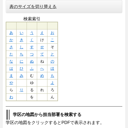
表のサイズを切り替える
検索索引
あ
い
う
え
お
か
き
く
け
こ
さ
し
す
せ
そ
た
ち
つ
て
と
な
に
ぬ
ね
の
は
ひ
ふ
へ
ほ
ま
み
む
め
も
や
ゆ
よ
ら
り
る
れ
ろ
わ
を
ん
学区の地図から担当部署を検索する
学区の地図をクリックするとPDFで表示されます。