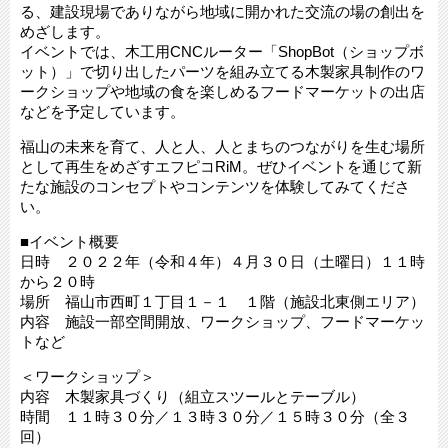
る、建設現場でありながら地域に開かれた交流の場の創出を
めざします。
イベントでは、木工用CNCルーター「ShopBot（ショップボ
ット）」で切り出したパーツを組み立てる木製家具制作のワ
ークショップや地域の食を楽しめるフードマーケットの出店
などを予定しています。
福山の未来を育て、人と人、人とまちのつながりを生む場所
として再生をめざすエフピコRiM。ぜひイベントを通じて新
たな施設のコンセプトやコンテンツを体験してみてくださ
い。
■イベント概要
日時 ２０２２年（令和４年）４月３０日（土曜日）１１時
から２０時
場所 福山市西町１丁目１－１ １階（施設北東側エリア）
内容 施設一部空間開放、ワークショップ、フードマーケッ
トなど
＜ワークショップ＞
内容 木製家具づくり（組立スツールとテーブル）
時間 １１時３０分／１３時３０分／１５時３０分（全３
回）