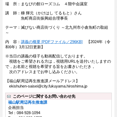
場 所：まなびの館ローズコム ４階中会議室
講 師：梯 輝元（かけはし てるもと）さん
魚町商店街振興組合理事長
テーマ：滅びない商店街づくり ～北九州市小倉魚町の取組
～
内 容：
講義の概要 [PDFファイル／296KB]
【2024年（令
和6年）3月12日更新】
※当日の講義の様子も動画配信しております。
視聴をご希望される方は，視聴用URLを送付いたしますの
で，お名前と視聴を希望する旨をお書きいただき，
次のアドレスまでお申し込みください。
【福山駅周辺再生推進課メールアドレス】
ekishuhen-saisei@city.fukuyama.hiroshima.jp
このページに関するお問い合わせ先
福山駅周辺再生推進課
企画担当
Tel：084-928-1094