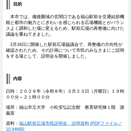
目的
本市では、備後圏域の玄関口である福山駅前を交通結節機
能と都市の魅力とにぎわいを感じられる広場機能とがバラン
スよく調和した場に変えるため、駅前広場の再整備に向けた
議論を重ねてきました。
2月16日に開催した駅前広場協議会で、再整備の方向性が
確認されたため、その計画について市民のみなさまにご説明
をする場として、説明会を開催しました。
内容
日時：２０２６年（令和８年）３月２３日（月曜日）１９時
００分～２１時００分
場所：福山市立大学 小松安弘記念館 教育研究棟１階 講
義室
資料：
福山駅前広場市民説明会 説明資料 [PDFファイル／
10.94MB]