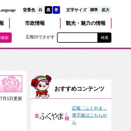
文字サイズ
Language
背景色
白
黒
青
標準
拡大
観光・魅力
市政
情報
報
の情報
広報IDでさがす
おすすめコンテンツ
7月1日更新
広報「ふくやま」
電子版はこちらか
ら