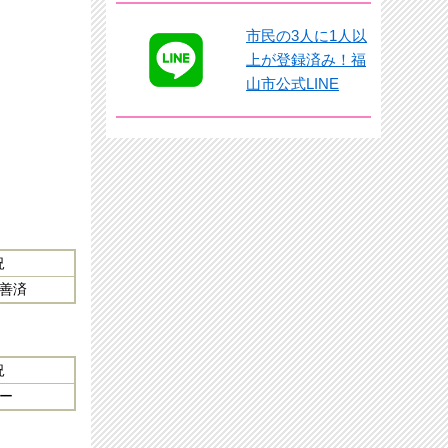
市民の3人に1人以
上が登録済み！福
山市公式LINE
況
善済
況
ー