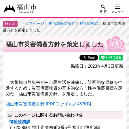
トップページ
>
担当部署で探す
>
福祉総務課
> 福山市災害備
蓄方針を策定しました
福山市災害備蓄方針を策定しました
掲載日：2023年4月3日更新
大規模自然災害から市民生活を確保し，計画的な備蓄を推
進するため，災害備蓄物資の基本的な方向性や備蓄目標を定
めた「福山市災害備蓄方針」を策定しました。
福山市災害備蓄方針 [PDFファイル／457KB]
このページに関するお問い合わせ先
福祉総務課
〒720-8501 福山市東桜町3番5号 福山市役所3階