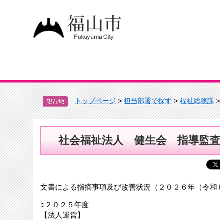
トップページ
>
担当部署で探す
>
福祉総務課
社会福祉法人 健生会 指導監
文書による指摘事項及び改善状況（２０２６年（令和
○２０２５年度
【法人運営】