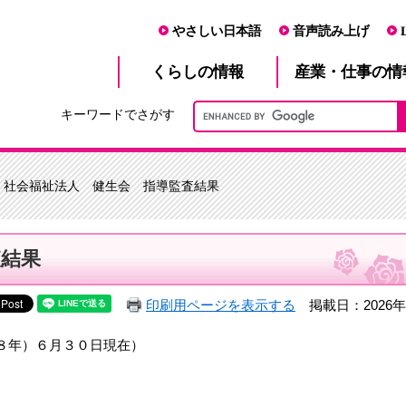
やさしい日本語
音声読み上げ
産業・仕事
くらし
の情報
の情
キーワードでさがす
> 社会福祉法人 健生会 指導監査結果
査結果
印刷用ページを表示する
掲載日：2026年
８年）６月３０日現在）