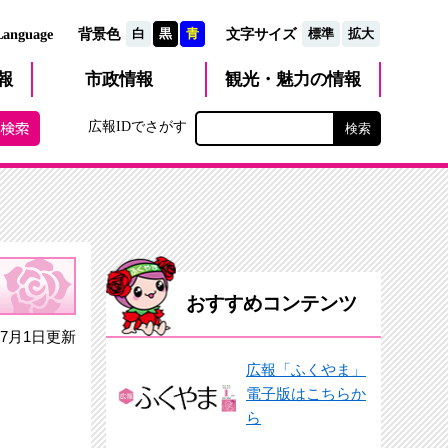
文字サイズ
Language
背景色
白
黒
青
標準
拡大
観光・魅力
市政
情報
報
の情報
広報IDでさがす
おすすめコンテンツ
7月1日更新
広報「ふくやま」
電子版はこちらか
ら