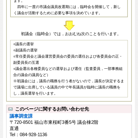
ます。
四年に一度の市議会議員改選期には，臨時会を開催して，新し
く議会が活動するために必要な事項を決めています。
初議会（臨時会）では，おおむね次のことを行います。
○議長の選挙
○副議長の選挙
○常任委員会と議会運営委員会の委員の選任および各委員会の正・
副委員長の互選
○議会選出各種委員などの選挙および選任（監査委員，一部事務組
合の議会の議員など）
※初議会には，議長の職務を行う者がないので，議長が決定するま
で議場に出席している議員の中で年長議員が臨時に議長の職務を
し，議長選挙を行います。
このページに関するお問い合わせ先
議事調査課
〒720-8501 福山市東桜町3番5号 議会棟2階
直通
Tel：084-928-1136