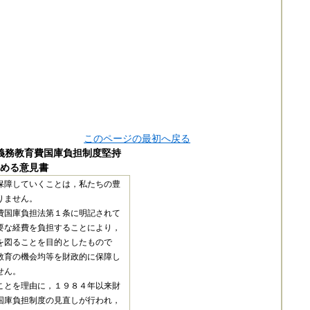
このページの最初へ戻る
義務教育費国庫負担制度堅持
める意見書
保障していくことは，私たちの豊
りません。
費国庫負担法第１条に明記されて
要な経費を負担することにより，
を図ることを目的としたもので
教育の機会均等を財政的に保障し
せん。
ことを理由に，１９８４年以来財
国庫負担制度の見直しが行われ，