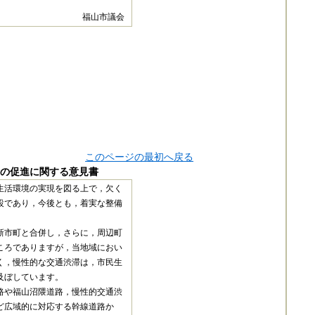
福山市議会
このページの最初へ戻る
の促進に関する意見書
生活環境の実現を図る上で，欠く
設であり，今後とも，着実な整備
新市町と合併し，さらに，周辺町
ころでありますが，当地域におい
く，慢性的な交通渋滞は，市民生
及ぼしています。
路や福山沼隈道路，慢性的交通渋
ど広域的に対応する幹線道路か