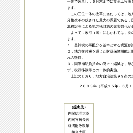
一体で改革し，６月末までに改革工程表
ます。
この三位一体の改革に当たっては，地
分権改革の残された最大の課題である，
源移譲等による地方税財源の充実強化が
よって，政府（国）におかれては，次
ます。
１．基幹税の再配分を基本とする税源移
２．地方交付税を通じた財源保障機能と
れの堅持。
３．国庫補助負担金の廃止・縮減は，単
ず，税源移譲等との一体的実施。
上記のとおり，地方自治法第９９条の
２００３年（平成１５年）６月１
（提出先）
内閣総理大臣
内閣官房長官
経済財政政策
担当大臣