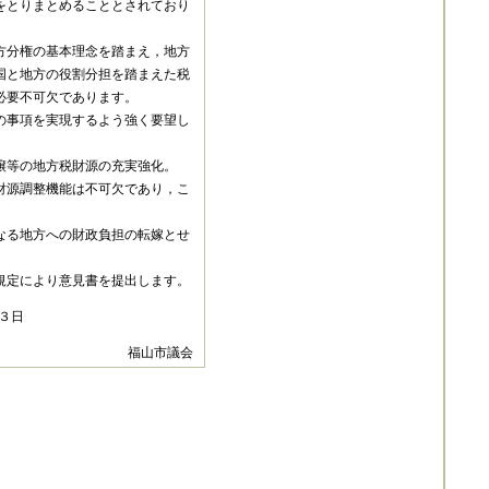
をとりまとめることとされており
方分権の基本理念を踏まえ，地方
国と地方の役割分担を踏まえた税
必要不可欠であります。
の事項を実現するよう強く要望し
譲等の地方税財源の充実強化。
財源調整機能は不可欠であり，こ
なる地方への財政負担の転嫁とせ
規定により意見書を提出します。
３日
福山市議会