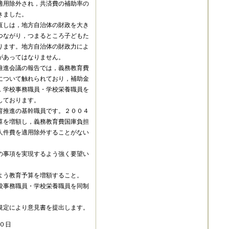
適用除外され，共済費の補助率の
きました。
直しは，地方自治体の財政を大き
つながり，つまるところ子どもた
ります。地方自治体の財政力によ
があってはなりません。
推進会議の報告では，義務教育費
について触れられており，補助金
，学校事務職員・学校栄養職員を
しております。
育推進の基幹職員です。２００４
算を増額し，義務教育費国庫負担
人件費を適用除外することがない
の事項を実現するよう強く要望い
よう教育予算を増額すること。
校事務職員・学校栄養職員を同制
規定により意見書を提出します。
０日