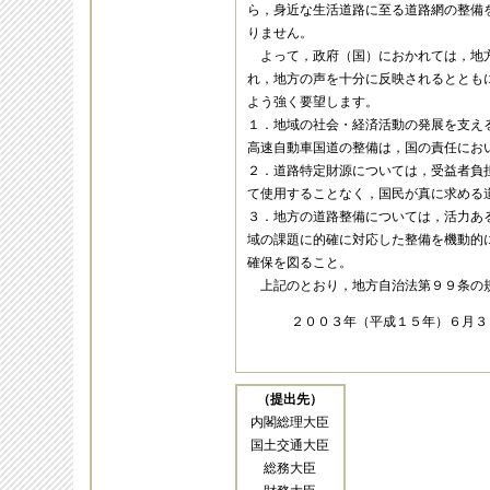
ら，身近な生活道路に至る道路網の整備
りません。
よって，政府（国）におかれては，地
れ，地方の声を十分に反映されるととも
よう強く要望します。
１．地域の社会・経済活動の発展を支え
高速自動車国道の整備は，国の責任にお
２．道路特定財源については，受益者負
て使用することなく，国民が真に求める
３．地方の道路整備については，活力あ
域の課題に的確に対応した整備を機動的
確保を図ること。
上記のとおり，地方自治法第９９条の
２００３年（平成１５年）６月３
（提出先）
内閣総理大臣
国土交通大臣
総務大臣