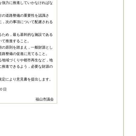
を強力に推進していかなければな
方の道路整備の重要性を認識さ
に，次の事項について配慮される
るため，最も基幹的な施設である
いて推進すること。
担の原則を踏まえ，一般財源とし
道路整備の促進に充てること。
る地域づくりや都市再生など，地
に推進できるよう，必要な財源の
規定により意見書を提出します。
０日
福山市議会