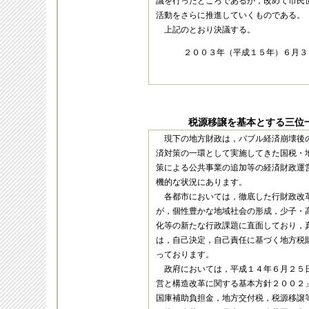
議を行ったところであるが，改めて市民
活動をさらに推進していくものである。
上記のとおり決議する。
２００３年（平成１５年）６月３
税源移譲を基本とする三位
現下の地方財政は，バブル経済崩壊後
済対策の一環として実施してきた国税・
策による公共事業の追加等の経済財政運
機的な状況にあります。
各都市においては，徹底した行財政改
が，個性豊かな地域社会の形成，少子・
化等の新たな行政課題に直面しており，
は，自己決定，自己責任に基づく地方税
っております。
政府においては，平成１４年６月２５
営と構造改革に関する基本方針２００２
国庫補助負担金，地方交付税，税源移譲