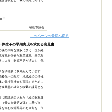
世論を喚起し，暴力根絶に向けた
０日
福山市議会
このページの最初へ戻る
一体改革の早期実現を求める意見書
の税の大幅な減収に加え，国が経
地方税を併せた政策減税，景気対
営により，財源不足が拡大し，危
革を積極的に取り組んでいます
高齢化への対応，地域経済の活性
真の分権型社会を実現するために
財政基盤の確立が喫緊の課題とな
日に閣議決定された「経済財政運
」（骨太方針第２弾）に基づき，
等を含む税源配分のあり方を三位