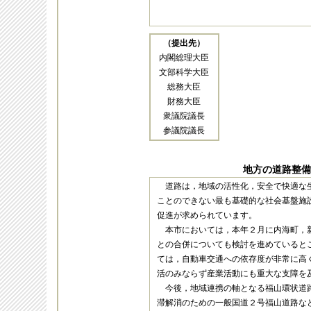
（提出先）
内閣総理大臣
文部科学大臣
総務大臣
財務大臣
衆議院議長
参議院議長
地方の道路整備
道路は，地域の活性化，安全で快適な
ことのできない最も基礎的な社会基盤施
促進が求められています。
本市においては，本年２月に内海町，
との合併についても検討を進めていると
ては，自動車交通への依存度が非常に高
活のみならず産業活動にも重大な支障を
今後，地域連携の軸となる福山環状道
滞解消のための一般国道２号福山道路な