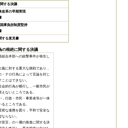
関する決議
体改革の早期実現
書
国庫負担制度堅持
書
関する意見書
為の根絶に関する決議
員組合本部への銃撃事件が発生し
主義に対する重大な挑戦であり，
力・テロ行為によって言論を封じ
すことはできない。
社会的行為が横行し，一般市民が
堪えないところである。
い，行政・市民・事業者等が一体
いるところである。
緊密な連携を図り，平和で安全な
ばならない。
市宣言」の一層の推進に関する決