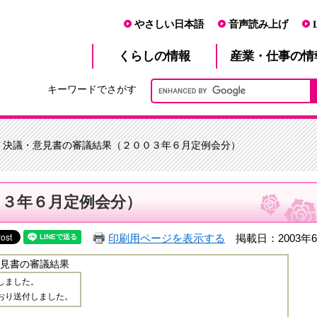
やさしい日本語
音声読み上げ
産業・仕事
くらし
の情報
の情
キーワードでさがす
> 決議・意見書の審議結果（２００３年６月定例会分）
０３年６月定例会分）
印刷用ページを表示する
掲載日：2003年6
見書の審議結果
しました。
おり送付しました。