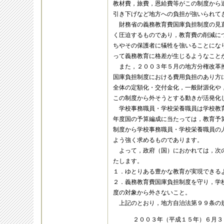
教材費，旅費，恩給費等がこの制度から
引き下げなど地方への負担が強いられて
財務省の義務教育費国庫負担制度の見
く圧迫するものであり，教育費の削減に
ちやその保護者に犠牲を強いることにな
って義務教育に格差が生じるようなこと
また，２００３年５月の地方分権改革
国庫負担制度における費用負担のあり方
全体の定額化・交付金化，一般財源化や
この制度から外そうとする動きが活発化
学校事務職員・学校栄養職員は学校教
年度国の予算編成に当たっては，教育予
制度から学校事務職員・学校栄養職員の
よう強く求めるものであります。
よって，政府（国）におかれては，次
たします。
１．ゆとりある豊かな教育が実現できる
２．義務教育費国庫負担制度を守り，学
度の対象から外さないこと。
上記のとおり，地方自治法第９９条の
２００３年（平成１５年）６月３