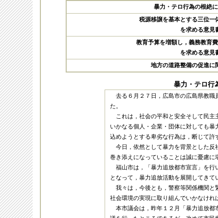
暴力・テロ行為の根絶に
税源移譲を基本とする三位一
を求める意見
教育予算を増額し，義務教育費
を求める意見
地方の道路整備の促進に
暴力・テロ行
去る６月２７日，広島市の広島県教職
た。
これは，社会の平和と安全そして民主
いかなる個人・企業・団体に対しても暴
込めようとする卑劣な行為は，断じて許
今日，依然として暴力を背景とした反
巻き添えになっていることは誠に憂慮に
福山市は，「暴力追放都市宣言」を行
となって，暴力追放活動を展開してきて
我々は，今後とも，警察等関係機関と
社会環境の実現に取り組んでいかなけれ
本市議会は，昨年１２月「暴力追放都