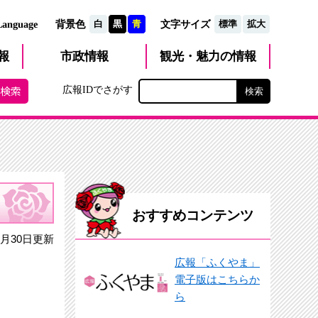
文字サイズ
Language
背景色
白
黒
青
標準
拡大
観光・魅力
市政
情報
報
の情報
広報IDでさがす
おすすめコンテンツ
月30日更新
広報「ふくやま」
電子版はこちらか
ら