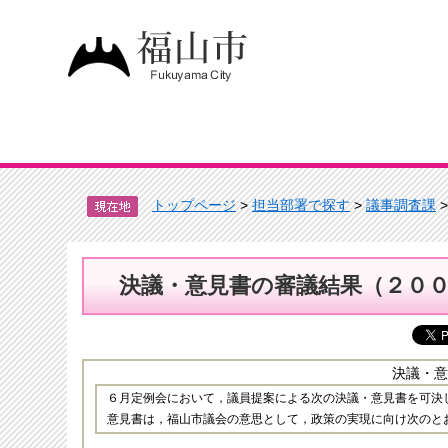
トップページ
>
担当部署で探す
>
議事調査課
決議・意見書の審議結果（２０
決議・意
６月定例会において，議員提案による次の決議・意見書を可決
意見書は，福山市議会の意思として，政策の実現に向け次のと