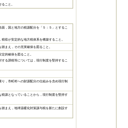
けること。
当面，国と地方の税源配分を「５：５」とするこ
，税収が安定的な地方税体系を構築すること。
を踏まえ，その充実確保を図ること。
安定的確保を図ること。
対する課税等については，現行制度を堅持するこ
限り，市町村への財源配分の仕組みを含め現行制
な税源となっていることから，現行制度を堅持す
を踏まえ，地球温暖化対策譲与税を新たに創設す