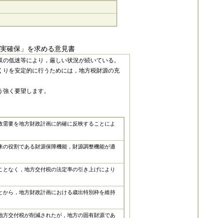
実確保」を求める意見書
収の低迷等により，厳しい状況が続いている。
くりを安定的に行うためには，地方税財源の充
う強く要望します。
政需要を地方財政計画に的確に反映することによ
来の役割である財源保障機能，財源調整機能が適
ことなく，地方交付税の法定率の引き上げにより
とから，地方財政計画における歳出特別枠を維持
地方交付税が削減されたが，地方の固有財源であ