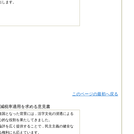
出します。
このページの最初へ戻る
減税率適用を求める意見書
進国となった背景には，活字文化の浸透による
心的な役割を果たしてきました。
論評を広く提供することで，民主主義の健全な
る権利にも応えています。