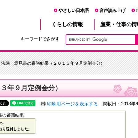
やさしい日本語
音声読み上げ
産業・仕事
くらし
の情報
の情
キーワードでさがす
> 決議・意見書の審議結果（２０１３年９月定例会分）
１３年９月定例会分）
印刷用ページを表示する
掲載日：2013年9
書の審議結果
た。
おり送付しました。