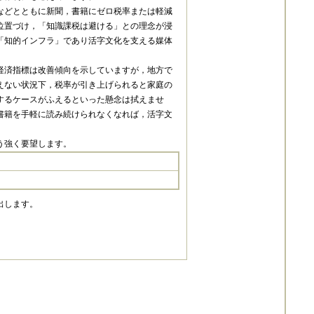
などとともに新聞，書籍にゼロ税率または軽減
位置づけ，「知識課税は避ける」との理念が浸
「知的インフラ」であり活字文化を支える媒体
経済指標は改善傾向を示していますが，地方で
えない状況下，税率が引き上げられると家庭の
するケースがふえるといった懸念は拭えませ
書籍を手軽に読み続けられなくなれば，活字文
う強く要望します。
出します。