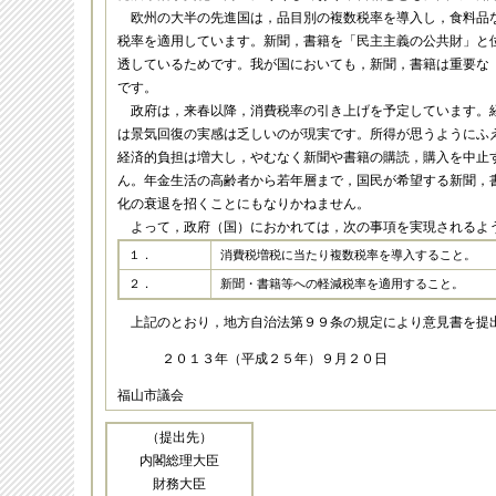
欧州の大半の先進国は，品目別の複数税率を導入し，食料品
税率を適用しています。新聞，書籍を「民主主義の公共財」と
透しているためです。我が国においても，新聞，書籍は重要な
です。
政府は，来春以降，消費税率の引き上げを予定しています。
は景気回復の実感は乏しいのが現実です。所得が思うようにふ
経済的負担は増大し，やむなく新聞や書籍の購読，購入を中止
ん。年金生活の高齢者から若年層まで，国民が希望する新聞，
化の衰退を招くことにもなりかねません。
よって，政府（国）におかれては，次の事項を実現されるよ
１．
消費税増税に当たり複数税率を導入すること。
２．
新聞・書籍等への軽減税率を適用すること。
上記のとおり，地方自治法第９９条の規定により意見書を提
２０１３年（平成２５年）９月２０日
福山市議会
（提出先）
内閣総理大臣
財務大臣