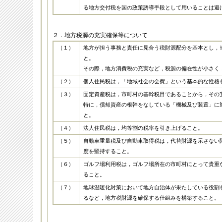
る地方交付税を国の政策誘導手段として用いることは避
２．地方税源の充実確保等について
（１）
地方が担う事務と責任に見合う税財源配分を基本とし，
と。
その際，地方消費税の充実など，税源の偏在性が小さく
（２）
個人住民税は，「地域社会の会費」という基本的な性格
（３）
固定資産税は，市町村の基幹税目であることから，その
特に，償却資産の根幹をなしている「機械及び装置」に
と。
（４）
法人住民税は，均等割の税率を引き上げること。
（５）
自動車重量税及び自動車取得税は，代替財源を示さない
度を堅持すること。
（６）
ゴルフ場利用税は，ゴルフ場所在の市町村にとって貴重
ること。
（７）
地球温暖化対策において地方自治体が果たしている役割
るなど，地方税財源を確保する仕組みを構築すること。