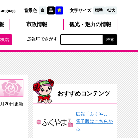
文字サイズ
Language
背景色
白
黒
青
標準
拡大
観光・魅力
市政
情報
報
の情報
広報IDでさがす
おすすめコンテンツ
月20日更新
広報「ふくやま」
電子版はこちらか
ら