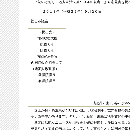
上記のとおり，地方自治法第９９条の規定により意見書を提
２０１３年（平成２５年）９月２０日
福山市議会
（提出先）
内閣総理大臣
総務大臣
財務大臣
内閣官房長官
内閣府特命担当大臣
（経済財政政策）
衆議院議長
参議院議長
新聞・書籍等への軽
国土が狭く資源も少ない我が国が，明治以降，世界有数の先
高い識字率があります。とりわけ，新聞，書籍は活字文化の中
新聞は広範なニュースや情報を正確に報道し，多様な意見，
発展や活字文化の向上に尽くしており，書籍とともに国民の知