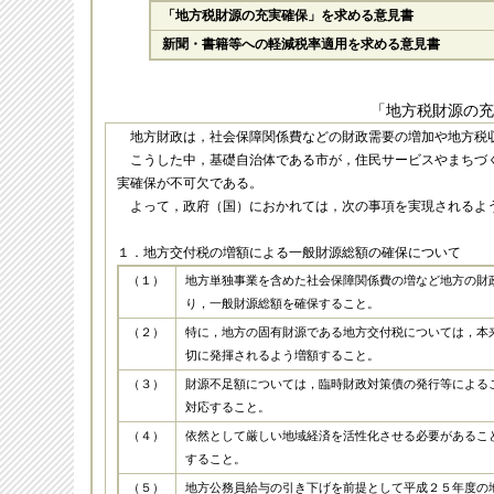
「地方税財源の充実確保」を求める意見書
新聞・書籍等への軽減税率適用を求める意見書
「地方税財源の充
地方財政は，社会保障関係費などの財政需要の増加や地方税
こうした中，基礎自治体である市が，住民サービスやまちづ
実確保が不可欠である。
よって，政府（国）におかれては，次の事項を実現されるよ
１．地方交付税の増額による一般財源総額の確保について
（１）
地方単独事業を含めた社会保障関係費の増など地方の財
り，一般財源総額を確保すること。
（２）
特に，地方の固有財源である地方交付税については，本
切に発揮されるよう増額すること。
（３）
財源不足額については，臨時財政対策債の発行等による
対応すること。
（４）
依然として厳しい地域経済を活性化させる必要があるこ
すること。
（５）
地方公務員給与の引き下げを前提として平成２５年度の