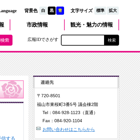
文字サイズ
Language
背景色
白
黒
青
標準
拡大
観光・魅力
市政
情報
報
の情報
広報IDでさがす
〒720-8501
福山市東桜町3番5号 議会棟2階
Tel：084-928-1123（直通）
Fax：084-920-1104
お問い合わせはこちらから
受信する