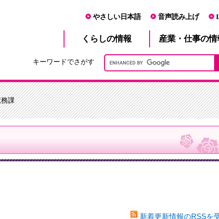
やさしい日本語
音声読み上げ
産業・仕事
くらし
の情報
の情
キーワードでさがす
庶務課
新着更新情報のRSSを